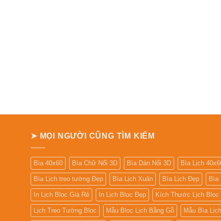
➤ MỌI NGƯỜI CŨNG TÌM KIẾM
Bìa 40x60
Bìa Chữ Nổi 3D
Bìa Dán Nổi 3D
Bìa Lịch 40x6
Bìa Lịch treo tường Đẹp
Bìa Lịch Xuân
Bìa Lịch Đẹp
Bìa
In Lịch Bloc Giá Rẻ
In Lịch Bloc Đẹp
Kích Thước Lịch Bloc
Lịch Treo Tường Bloc
Mẫu Bloc Lịch Bằng Gỗ
Mẫu Bìa Lịc