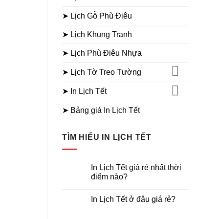
➤ Lịch Gỗ Phù Điêu
➤ Lịch Khung Tranh
➤ Lịch Phù Điêu Nhựa
➤ Lịch Tờ Treo Tường
➤ In Lịch Tết
➤ Bảng giá In Lịch Tết
TÌM HIỂU IN LỊCH TẾT
In Lịch Tết giá rẻ nhất thời
điểm nào?
Không
có
In Lịch Tết ở đâu giá rẻ?
bình
luận
Không
ở
có
In