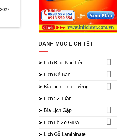
 2027
DANH MỤC LỊCH TẾT
➤ Lịch Bloc Khổ Lớn
➤ Lịch Để Bàn
➤ Bìa Lịch Treo Tường
➤ Lịch 52 Tuần
➤ Bìa Lịch Gập
➤ Lịch Lò Xo Giữa
➤ Lịch Gỗ Lamininate