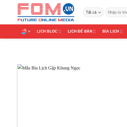
Bỏ
Tìm
qua
kiếm:
nội
dung
>
LỊCH BLOC
LỊCH ĐỂ BÀN
BÌA LỊCH