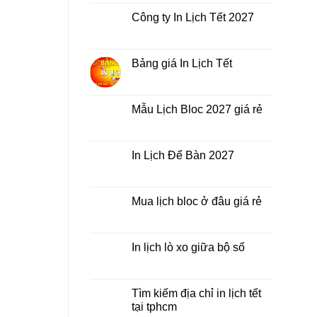
bình
Lịch
luận
Công ty In Lịch Tết 2027
Tết
ở
giá
In
Không
rẻ
Lịch
có
nhất
Tết
bình
thời
ở
luận
Bảng giá In Lịch Tết
điểm
đâu
ở
nào?
giá
Công
Không
rẻ?
ty
có
In
bình
Lịch
luận
Mẫu Lịch Bloc 2027 giá rẻ
Tết
ở
2027
Bảng
Không
giá
có
In
bình
Lịch
luận
In Lịch Để Bàn 2027
Tết
ở
Mẫu
Không
Lịch
có
Bloc
bình
2027
luận
Mua lịch bloc ở đâu giá rẻ
giá
ở
rẻ
In
Không
Lịch
có
Để
bình
Bàn
luận
In lịch lò xo giữa bộ số
2027
ở
Mua
Không
lịch
có
bloc
bình
ở
luận
Tìm kiếm địa chỉ in lịch tết
đâu
ở
tại tphcm
giá
In
rẻ
lịch