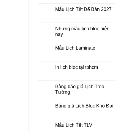
Không
lò
có
xo
Mẫu Lịch Tết Để Bàn 2027
bình
giữa
luận
bộ
Không
ở
số
có
Tìm
bình
kiếm
luận
Những mẫu lịch bloc hiện
địa
ở
chỉ
nay
Mẫu
in
Lịch
lịch
Không
Tết
tết
có
Để
Mẫu Lịch Laminate
tại
bình
Bàn
tphcm
luận
2027
Không
ở
có
Những
bình
mẫu
luận
In lịch bloc tại tphcm
lịch
ở
bloc
Mẫu
Không
hiện
Lịch
có
nay
Laminate
bình
luận
Bảng báo giá Lịch Treo
ở
Tường
In
lịch
Không
bloc
có
tại
Bảng giá Lịch Bloc Khổ Đại
bình
tphcm
luận
Không
ở
có
Bảng
bình
báo
luận
Mẫu Lịch Tết TLV
giá
ở
Lịch
Bảng
Không
Treo