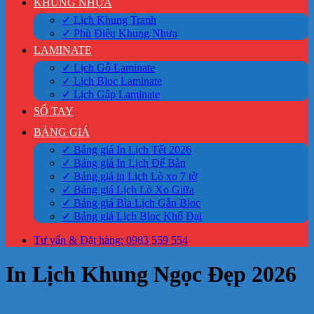
KHUNG NHỰA
✓ Lịch Khung Tranh
✓ Phù Điêu Khung Nhựa
LAMINATE
✓ Lịch Gỗ Laminate
✓ Lịch Bloc Laminate
✓ Lịch Gập Laminate
SỔ TAY
BẢNG GIÁ
✓ Bảng giá In Lịch Tết 2026
✓ Bảng giá In Lịch Để Bàn
✓ Bảng giá in Lịch Lò xo 7 tờ
✓ Bảng giá Lịch Lò Xo Giữa
✓ Bảng giá Bìa Lịch Gắn Bloc
✓ Bảng giá Lịch Bloc Khổ Đại
Tư vấn & Đặt hàng: 0983 559 554
In Lịch Khung Ngọc Đẹp 2026