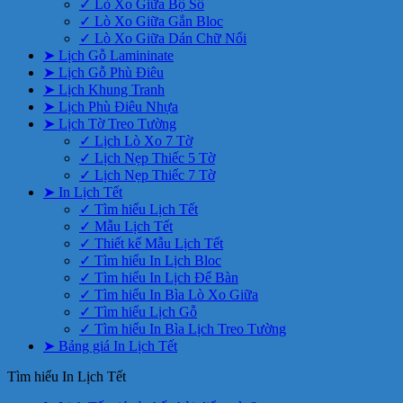
✓ Lò Xo Giữa Bộ Số
✓ Lò Xo Giữa Gắn Bloc
✓ Lò Xo Giữa Dán Chữ Nổi
➤ Lịch Gỗ Lamininate
➤ Lịch Gỗ Phù Điêu
➤ Lịch Khung Tranh
➤ Lịch Phù Điêu Nhựa
➤ Lịch Tờ Treo Tường
✓ Lịch Lò Xo 7 Tờ
✓ Lịch Nẹp Thiếc 5 Tờ
✓ Lịch Nẹp Thiếc 7 Tờ
➤ In Lịch Tết
✓ Tìm hiểu Lịch Tết
✓ Mẫu Lịch Tết
✓ Thiết kế Mẫu Lịch Tết
✓ Tìm hiểu In Lịch Bloc
✓ Tìm hiểu In Lịch Để Bàn
✓ Tìm hiểu In Bìa Lò Xo Giữa
✓ Tìm hiểu Lịch Gỗ
✓ Tìm hiểu In Bìa Lịch Treo Tường
➤ Bảng giá In Lịch Tết
Tìm hiểu In Lịch Tết