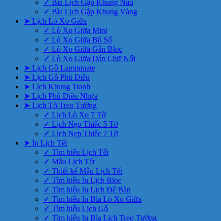
✓ Bìa Lịch Gập Khung Nâu
✓ Bìa Lịch Gập Khung Vàng
➤ Lịch Lò Xo Giữa
✓ Lò Xo Giữa Mini
✓ Lò Xo Giữa Bộ Số
✓ Lò Xo Giữa Gắn Bloc
✓ Lò Xo Giữa Dán Chữ Nổi
➤ Lịch Gỗ Lamininate
➤ Lịch Gỗ Phù Điêu
➤ Lịch Khung Tranh
➤ Lịch Phù Điêu Nhựa
➤ Lịch Tờ Treo Tường
✓ Lịch Lò Xo 7 Tờ
✓ Lịch Nẹp Thiếc 5 Tờ
✓ Lịch Nẹp Thiếc 7 Tờ
➤ In Lịch Tết
✓ Tìm hiểu Lịch Tết
✓ Mẫu Lịch Tết
✓ Thiết kế Mẫu Lịch Tết
✓ Tìm hiểu In Lịch Bloc
✓ Tìm hiểu In Lịch Để Bàn
✓ Tìm hiểu In Bìa Lò Xo Giữa
✓ Tìm hiểu Lịch Gỗ
✓ Tìm hiểu In Bìa Lịch Treo Tường