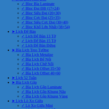
✓ Bloc Bìa Laminate
✓ Bloc Đại ĐB (17×24)
✓ Bloc Siêu Đại (20×30)
✓ Bloc Cực Đại (25×35)
✓ Bloc Siêu Cực Đại (30×40)
✓ Bloc Khổ Lớn Nhất (38×54)
➤ Lịch Để Bàn
✓ Lịch Để Bàn 13 Tờ
✓ Lịch Để Bàn 15 Tờ
✓ Lịch Để Bàn Đứng
➤ Bìa Lịch Treo Tường
✓ Bìa Lịch Metalize
✓ Bìa Lịch Bế Nổi
✓ Bìa Lịch Chữ Nổi
✓ Bìa Lịch Offset 35×50
✓ Bìa Lịch Offset 40×60
➤ Lịch 52 Tuần
➤ Bìa Lịch Gập
✓ Bìa Lịch Gập Laminate
✓ Bìa Lịch Gập Khung Nâu
✓ Bìa Lịch Gập Khung Vàng
➤ Lịch Lò Xo Giữa
✓ Lò Xo Giữa Mini