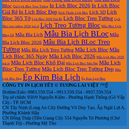
Lịch
In Lịch Bloc 2026
In Lịch Bloc
Bloc
Để
Giá Lịch Bloc Treo Tường
Giá Rẻ
In Lịch Bloc Đẹp
Lịch
Bàn
Lịch 3D
Kích Thước Lịch Bloc
Bloc 365 Tờ
Lịch Bloc Treo Tường
Lịch Bloc 2026 Giá Rẻ
Lịch
Lịch Treo Tường Bloc
Bloc treo tường 2026 giá rẻ
Mẫu Bloc Lịch
Mẫu Bìa Lịch BLoc
Mẫu Bìa Lịch
Mẫu
Bằng Gỗ
Mẫu Bìa Lịch BLoc Treo
Bìa Lịch Bloc 2026
Tường
Mẫu Lịch Bloc
Mẫu
Mẫu Bìa Lịch Treo Tường
Lịch Bloc 365 Ngày
Mẫu Lịch Bloc 2026
Mẫu Lịch Bloc 2026
Mẫu Lịch Bloc Khổ Đại
Mẫu Lịch
giá rẻ
Mẫu Lịch Bloc Siêu Đại
Bloc Treo Tường
Mẫu Lịch Bloc Treo Tường Đẹp
Mẫu
Ép Kim Bìa Lịch
Lịch Bloc Đẹp
Ép Kim Lịch Bloc
CÔNG TY IN LỊCH TẾT © TƯƠNG LAI VIỆT
™☝️
Hotline/Zalo: 0983.559.554 - 0913.559.554 - 0937.559.554
Trụ sở chính: 950/9 Nguyễn Kiệm - Phường Hạnh Thông (Gò Vấp
Cũ) - TP. HCM
CN Tây Ninh (Long An Cũ): Đường Võ Duy Tạo, Ấp Ngãi Lợi A,
Phường Khánh Hậu
CN Đồng Tháp (Tiền Giang Cũ): 554 Nguyễn Tri Phương (Chợ
Thạnh Trị) - Phường Mỹ Tho