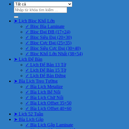
Tìm
kiếm:
➤ Lịch Bloc Khổ Lớn
✓ Bloc Bìa Laminate
✓ Bloc Đại ĐB (17×24)
✓ Bloc Siêu Đại (20×30)
✓ Bloc Cực Đại (25×35)
✓ Bloc Siêu Cực Đại (30×40)
✓ Bloc Khổ Lớn Nhất (38×54)
➤ Lịch Để Bàn
✓ Lịch Để Bàn 13 Tờ
✓ Lịch Để Bàn 15 Tờ
✓ Lịch Để Bàn Đứng
➤ Bìa Lịch Treo Tường
✓ Bìa Lịch Metalize
✓ Bìa Lịch Bế Nổi
✓ Bìa Lịch Chữ Nổi
✓ Bìa Lịch Offset 35×50
✓ Bìa Lịch Offset 40×60
➤ Lịch 52 Tuần
➤ Bìa Lịch Gập
✓ Bìa Lịch Gập Laminate