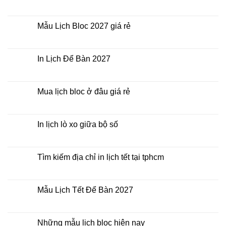
giá
Công
Không
rẻ?
ty
có
In
bình
Lịch
luận
Mẫu Lịch Bloc 2027 giá rẻ
Tết
ở
2027
Bảng
Không
giá
có
In
bình
Lịch
luận
In Lịch Để Bàn 2027
Tết
ở
Mẫu
Không
Lịch
có
Bloc
bình
2027
luận
Mua lịch bloc ở đâu giá rẻ
giá
ở
rẻ
In
Không
Lịch
có
Để
bình
Bàn
luận
In lịch lò xo giữa bộ số
2027
ở
Mua
Không
lịch
có
bloc
bình
ở
luận
Tìm kiếm địa chỉ in lịch tết tại tphcm
đâu
ở
giá
In
Không
rẻ
lịch
có
lò
bình
xo
luận
Mẫu Lịch Tết Để Bàn 2027
giữa
ở
bộ
Tìm
Không
số
kiếm
có
địa
bình
chỉ
luận
Những mẫu lịch bloc hiện nay