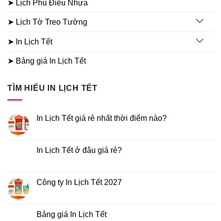
➤ Lịch Phù Điêu Nhựa
➤ Lịch Tờ Treo Tường
➤ In Lịch Tết
➤ Bảng giá In Lịch Tết
TÌM HIỂU IN LỊCH TẾT
In Lịch Tết giá rẻ nhất thời điểm nào?
Không
có
bình
luận
In Lịch Tết ở đâu giá rẻ?
ở
In
Không
Lịch
có
Tết
bình
giá
luận
Công ty In Lịch Tết 2027
rẻ
ở
nhất
In
Không
thời
Lịch
có
điểm
Tết
bình
nào?
ở
luận
Bảng giá In Lịch Tết
đâu
ở