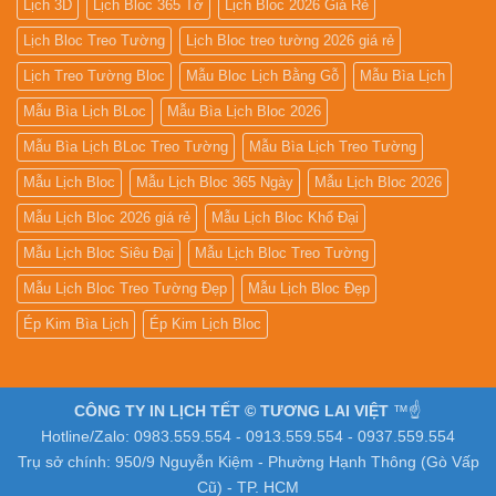
Lịch 3D
Lịch Bloc 365 Tờ
Lịch Bloc 2026 Giá Rẻ
Lịch Bloc Treo Tường
Lịch Bloc treo tường 2026 giá rẻ
Lịch Treo Tường Bloc
Mẫu Bloc Lịch Bằng Gỗ
Mẫu Bìa Lịch
Mẫu Bìa Lịch BLoc
Mẫu Bìa Lịch Bloc 2026
Mẫu Bìa Lịch BLoc Treo Tường
Mẫu Bìa Lịch Treo Tường
Mẫu Lịch Bloc
Mẫu Lịch Bloc 365 Ngày
Mẫu Lịch Bloc 2026
Mẫu Lịch Bloc 2026 giá rẻ
Mẫu Lịch Bloc Khổ Đại
Mẫu Lịch Bloc Siêu Đại
Mẫu Lịch Bloc Treo Tường
Mẫu Lịch Bloc Treo Tường Đẹp
Mẫu Lịch Bloc Đẹp
Ép Kim Bìa Lịch
Ép Kim Lịch Bloc
CÔNG TY IN LỊCH TẾT © TƯƠNG LAI VIỆT
™☝️
Hotline/Zalo: 0983.559.554 - 0913.559.554 - 0937.559.554
Trụ sở chính: 950/9 Nguyễn Kiệm - Phường Hạnh Thông (Gò Vấp
Cũ) - TP. HCM