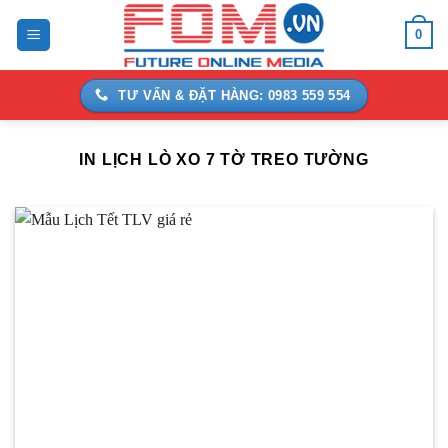
Bỏ
0
qua
nội
dung
TƯ VẤN & ĐẶT HÀNG: 0983 559 554
IN LỊCH LÒ XO 7 TỜ TREO TƯỜNG