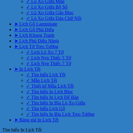
✓ Lò Xo Giữa Mini
✓ Lò Xo Giữa Bộ Số
✓ Lò Xo Giữa Gắn Bloc
✓ Lò Xo Giữa Dán Chữ Nổi
➤ Lịch Gỗ Lamininate
➤ Lịch Gỗ Phù Điêu
➤ Lịch Khung Tranh
➤ Lịch Phù Điêu Nhựa
➤ Lịch Tờ Treo Tường
✓ Lịch Lò Xo 7 Tờ
✓ Lịch Nẹp Thiếc 5 Tờ
✓ Lịch Nẹp Thiếc 7 Tờ
➤ In Lịch Tết
✓ Tìm hiểu Lịch Tết
✓ Mẫu Lịch Tết
✓ Thiết kế Mẫu Lịch Tết
✓ Tìm hiểu In Lịch Bloc
✓ Tìm hiểu In Lịch Để Bàn
✓ Tìm hiểu In Bìa Lò Xo Giữa
✓ Tìm hiểu Lịch Gỗ
✓ Tìm hiểu In Bìa Lịch Treo Tường
➤ Bảng giá In Lịch Tết
Tìm hiểu In Lịch Tết