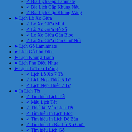
✓ Bìa Lịch Gập Laminate
✓ Bìa Lịch Gập Khung Nâu
✓ Bìa Lịch Gập Khung Vàng
➤ Lịch Lò Xo Giữa
✓ Lò Xo Giữa Mini
✓ Lò Xo Giữa Bộ Số
✓ Lò Xo Giữa Gắn Bloc
✓ Lò Xo Giữa Dán Chữ Nổi
➤ Lịch Gỗ Lamininate
➤ Lịch Gỗ Phù Điêu
➤ Lịch Khung Tranh
➤ Lịch Phù Điêu Nhựa
➤ Lịch Tờ Treo Tường
✓ Lịch Lò Xo 7 Tờ
✓ Lịch Nẹp Thiếc 5 Tờ
✓ Lịch Nẹp Thiếc 7 Tờ
➤ In Lịch Tết
✓ Tìm hiểu Lịch Tết
✓ Mẫu Lịch Tết
✓ Thiết kế Mẫu Lịch Tết
✓ Tìm hiểu In Lịch Bloc
✓ Tìm hiểu In Lịch Để Bàn
✓ Tìm hiểu In Bìa Lò Xo Giữa
✓ Tìm hiểu Lịch Gỗ