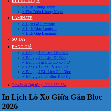
KHUNG NHỰA
✓ Lịch Khung Tranh
✓ Phù Điêu Khung Nhựa
LAMINATE
✓ Lịch Gỗ Laminate
✓ Lịch Bloc Laminate
✓ Lịch Gập Laminate
SỔ TAY
BẢNG GIÁ
✓ Bảng giá In Lịch Tết 2026
✓ Bảng giá In Lịch Để Bàn
✓ Bảng giá in Lịch Lò xo 7 tờ
✓ Bảng giá Lịch Lò Xo Giữa
✓ Bảng giá Bìa Lịch Gắn Bloc
✓ Bảng giá Lịch Bloc Khổ Đại
Tư vấn & Đặt hàng: 0983 559 554
In Lịch Lò Xo Giữa Gắn Bloc
2026