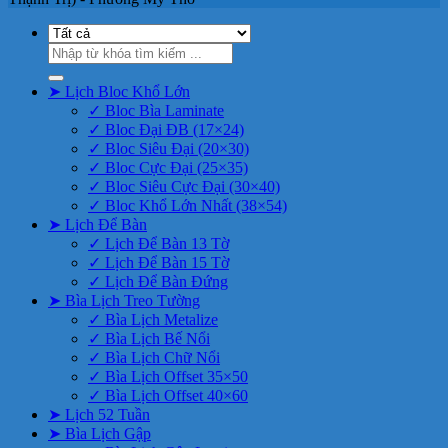
Tìm
kiếm:
➤ Lịch Bloc Khổ Lớn
✓ Bloc Bìa Laminate
✓ Bloc Đại ĐB (17×24)
✓ Bloc Siêu Đại (20×30)
✓ Bloc Cực Đại (25×35)
✓ Bloc Siêu Cực Đại (30×40)
✓ Bloc Khổ Lớn Nhất (38×54)
➤ Lịch Để Bàn
✓ Lịch Để Bàn 13 Tờ
✓ Lịch Để Bàn 15 Tờ
✓ Lịch Để Bàn Đứng
➤ Bìa Lịch Treo Tường
✓ Bìa Lịch Metalize
✓ Bìa Lịch Bế Nổi
✓ Bìa Lịch Chữ Nổi
✓ Bìa Lịch Offset 35×50
✓ Bìa Lịch Offset 40×60
➤ Lịch 52 Tuần
➤ Bìa Lịch Gập