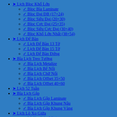
➤ Lịch Bloc Khổ Lớn
✓ Bloc Bìa Laminate
✓ Bloc Đại ĐB (17×24)
✓ Bloc Siêu Đại (20×30)
✓ Bloc Cực Đại (25×35)
✓ Bloc Siêu Cực Đại (30×40)
✓ Bloc Khổ Lớn Nhất (38×54)
➤ Lịch Để Bàn
✓ Lịch Để Bàn 13 Tờ
✓ Lịch Để Bàn 15 Tờ
✓ Lịch Để Bàn Đứng
➤ Bìa Lịch Treo Tường
✓ Bìa Lịch Metalize
✓ Bìa Lịch Bế Nổi
✓ Bìa Lịch Chữ Nổi
✓ Bìa Lịch Offset 35×50
✓ Bìa Lịch Offset 40×60
➤ Lịch 52 Tuần
➤ Bìa Lịch Gập
✓ Bìa Lịch Gập Laminate
✓ Bìa Lịch Gập Khung Nâu
✓ Bìa Lịch Gập Khung Vàng
➤ Lịch Lò Xo Giữa