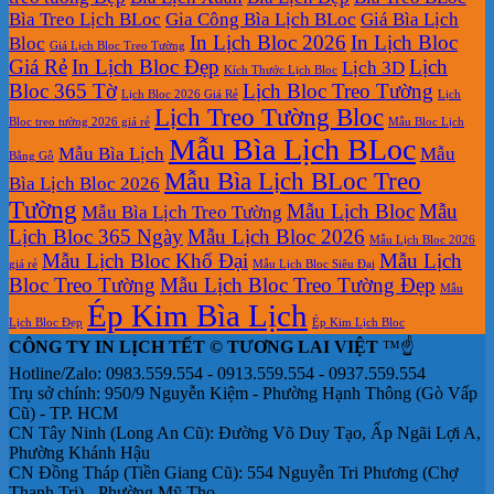
đẹp
In
Đại
Bìa Treo Lịch BLoc
Gia Công Bìa Lịch BLoc
Giá Bìa Lịch
Lịch
In Lịch Bloc 2026
In Lịch Bloc
Bloc
Để
Giá Lịch Bloc Treo Tường
Giá Rẻ
In Lịch Bloc Đẹp
Lịch
Bàn
Lịch 3D
Kích Thước Lịch Bloc
Bloc 365 Tờ
Lịch Bloc Treo Tường
Lịch Bloc 2026 Giá Rẻ
Lịch
Lịch Treo Tường Bloc
Bloc treo tường 2026 giá rẻ
Mẫu Bloc Lịch
Mẫu Bìa Lịch BLoc
Mẫu Bìa Lịch
Mẫu
Bằng Gỗ
Mẫu Bìa Lịch BLoc Treo
Bìa Lịch Bloc 2026
Tường
Mẫu Lịch Bloc
Mẫu
Mẫu Bìa Lịch Treo Tường
Lịch Bloc 365 Ngày
Mẫu Lịch Bloc 2026
Mẫu Lịch Bloc 2026
Mẫu Lịch Bloc Khổ Đại
Mẫu Lịch
giá rẻ
Mẫu Lịch Bloc Siêu Đại
Bloc Treo Tường
Mẫu Lịch Bloc Treo Tường Đẹp
Mẫu
Ép Kim Bìa Lịch
Lịch Bloc Đẹp
Ép Kim Lịch Bloc
CÔNG TY IN LỊCH TẾT © TƯƠNG LAI VIỆT
™☝️
Hotline/Zalo: 0983.559.554 - 0913.559.554 - 0937.559.554
Trụ sở chính: 950/9 Nguyễn Kiệm - Phường Hạnh Thông (Gò Vấp
Cũ) - TP. HCM
CN Tây Ninh (Long An Cũ): Đường Võ Duy Tạo, Ấp Ngãi Lợi A,
Phường Khánh Hậu
CN Đồng Tháp (Tiền Giang Cũ): 554 Nguyễn Tri Phương (Chợ
Thạnh Trị) - Phường Mỹ Tho