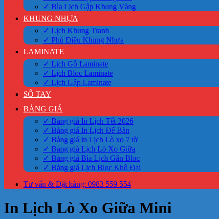
✓ Bìa Lịch Gập Khung Vàng
KHUNG NHỰA
✓ Lịch Khung Tranh
✓ Phù Điêu Khung Nhựa
LAMINATE
✓ Lịch Gỗ Laminate
✓ Lịch Bloc Laminate
✓ Lịch Gập Laminate
SỔ TAY
BẢNG GIÁ
✓ Bảng giá In Lịch Tết 2026
✓ Bảng giá In Lịch Để Bàn
✓ Bảng giá in Lịch Lò xo 7 tờ
✓ Bảng giá Lịch Lò Xo Giữa
✓ Bảng giá Bìa Lịch Gắn Bloc
✓ Bảng giá Lịch Bloc Khổ Đại
Tư vấn & Đặt hàng: 0983 559 554
In Lịch Lò Xo Giữa Mini