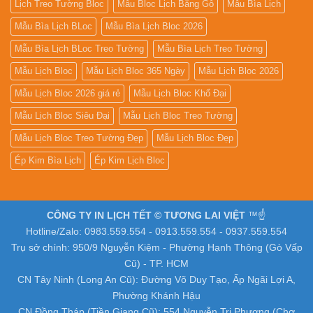
Lịch Treo Tường Bloc
Mẫu Bloc Lịch Bằng Gỗ
Mẫu Bìa Lịch
Mẫu Bìa Lịch BLoc
Mẫu Bìa Lịch Bloc 2026
Mẫu Bìa Lịch BLoc Treo Tường
Mẫu Bìa Lịch Treo Tường
Mẫu Lịch Bloc
Mẫu Lịch Bloc 365 Ngày
Mẫu Lịch Bloc 2026
Mẫu Lịch Bloc 2026 giá rẻ
Mẫu Lịch Bloc Khổ Đại
Mẫu Lịch Bloc Siêu Đại
Mẫu Lịch Bloc Treo Tường
Mẫu Lịch Bloc Treo Tường Đẹp
Mẫu Lịch Bloc Đẹp
Ép Kim Bìa Lịch
Ép Kim Lịch Bloc
CÔNG TY IN LỊCH TẾT © TƯƠNG LAI VIỆT
™☝️
Hotline/Zalo: 0983.559.554 - 0913.559.554 - 0937.559.554
Trụ sở chính: 950/9 Nguyễn Kiệm - Phường Hạnh Thông (Gò Vấp
Cũ) - TP. HCM
CN Tây Ninh (Long An Cũ): Đường Võ Duy Tạo, Ấp Ngãi Lợi A,
Phường Khánh Hậu
CN Đồng Tháp (Tiền Giang Cũ): 554 Nguyễn Tri Phương (Chợ