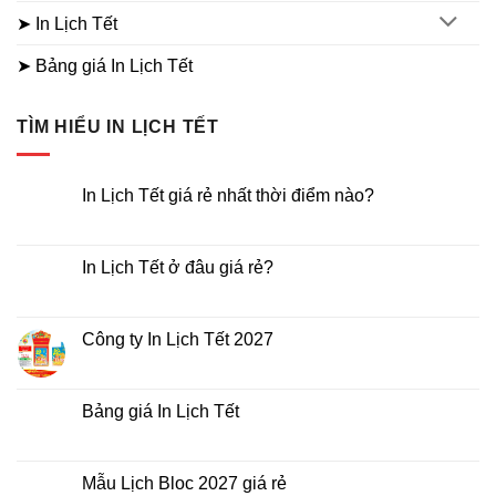
➤ In Lịch Tết
➤ Bảng giá In Lịch Tết
TÌM HIỂU IN LỊCH TẾT
In Lịch Tết giá rẻ nhất thời điểm nào?
Không
có
bình
luận
In Lịch Tết ở đâu giá rẻ?
ở
In
Không
Lịch
có
Tết
bình
giá
luận
Công ty In Lịch Tết 2027
rẻ
ở
nhất
In
Không
thời
Lịch
có
điểm
Tết
bình
nào?
ở
luận
Bảng giá In Lịch Tết
đâu
ở
giá
Công
Không
rẻ?
ty
có
In
bình
Lịch
luận
Mẫu Lịch Bloc 2027 giá rẻ
Tết
ở