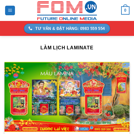
Bỏ
0
qua
nội
dung
TƯ VẤN & ĐẶT HÀNG: 0983 559 554
LÀM LỊCH LAMINATE