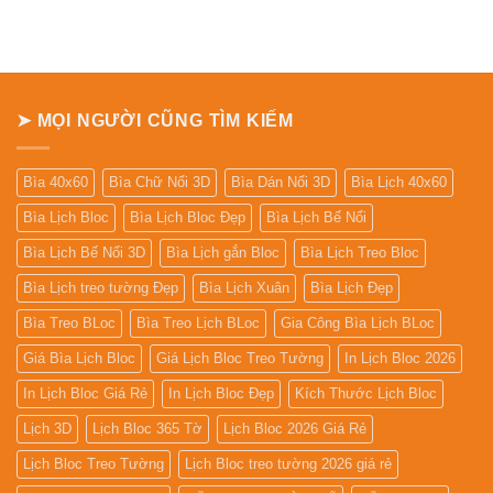
ở
Bảng
giá
In
Lịch
Để
Bàn
➤ MỌI NGƯỜI CŨNG TÌM KIẾM
Bìa 40x60
Bìa Chữ Nổi 3D
Bìa Dán Nổi 3D
Bìa Lịch 40x60
Bìa Lịch Bloc
Bìa Lịch Bloc Đẹp
Bìa Lịch Bế Nổi
Bìa Lịch Bế Nổi 3D
Bìa Lịch gắn Bloc
Bìa Lịch Treo Bloc
Bìa Lịch treo tường Đẹp
Bìa Lịch Xuân
Bìa Lịch Đẹp
Bìa Treo BLoc
Bìa Treo Lịch BLoc
Gia Công Bìa Lịch BLoc
Giá Bìa Lịch Bloc
Giá Lịch Bloc Treo Tường
In Lịch Bloc 2026
In Lịch Bloc Giá Rẻ
In Lịch Bloc Đẹp
Kích Thước Lịch Bloc
Lịch 3D
Lịch Bloc 365 Tờ
Lịch Bloc 2026 Giá Rẻ
Lịch Bloc Treo Tường
Lịch Bloc treo tường 2026 giá rẻ