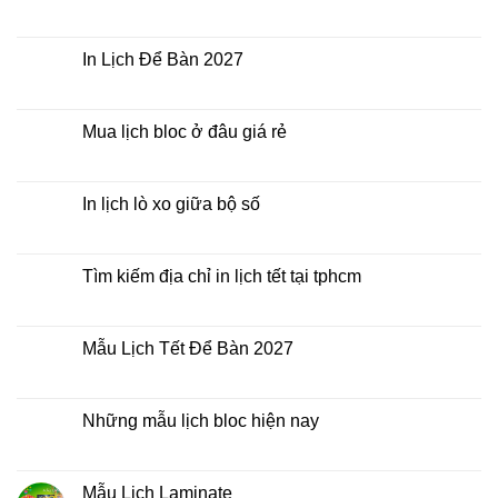
2027
Bảng
Không
giá
có
In
bình
Lịch
luận
In Lịch Để Bàn 2027
Tết
ở
Mẫu
Không
Lịch
có
Bloc
bình
2027
luận
Mua lịch bloc ở đâu giá rẻ
giá
ở
rẻ
In
Không
Lịch
có
Để
bình
Bàn
luận
In lịch lò xo giữa bộ số
2027
ở
Mua
Không
lịch
có
bloc
bình
ở
luận
Tìm kiếm địa chỉ in lịch tết tại tphcm
đâu
ở
giá
In
Không
rẻ
lịch
có
lò
bình
xo
luận
Mẫu Lịch Tết Để Bàn 2027
giữa
ở
bộ
Tìm
Không
số
kiếm
có
địa
bình
chỉ
luận
Những mẫu lịch bloc hiện nay
in
ở
lịch
Mẫu
Không
tết
Lịch
có
tại
Tết
bình
tphcm
Để
luận
Mẫu Lịch Laminate