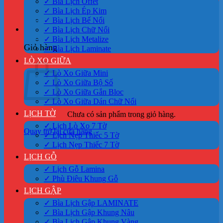
✓ Bìa Lịch Offet
✓ Bìa Lịch Ép Kim
✓ Bìa Lịch Bế Nổi
0
✓ Bìa Lịch Chữ Nổi
✓ Bìa Lịch Metalize
Giỏ hàng
✓ Bìa Lịch Laminate
LÒ XO GIỮA
✓ Lò Xo Giữa Mini
✓ Lò Xo Giữa Bộ Số
✓ Lò Xo Giữa Gắn Bloc
✓ Lò Xo Giữa Dán Chữ Nổi
LỊCH TỜ
Chưa có sản phẩm trong giỏ hàng.
✓ Lịch Lò Xo 7 Tờ
Quay trở lại cửa hàng
✓ Lịch Nẹp Thiếc 5 Tờ
✓ Lịch Nẹp Thiếc 7 Tờ
LỊCH GỖ
✓ Lịch Gỗ Lamina
✓ Phù Điêu Khung Gỗ
LỊCH GẬP
✓ Bìa Lịch Gập LAMINATE
✓ Bìa Lịch Gập Khung Nâu
✓ Bìa Lịch Gập Khung Vàng