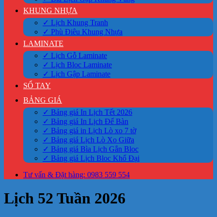
KHUNG NHỰA
✓ Lịch Khung Tranh
✓ Phù Điêu Khung Nhựa
LAMINATE
✓ Lịch Gỗ Laminate
✓ Lịch Bloc Laminate
✓ Lịch Gập Laminate
SỔ TAY
BẢNG GIÁ
✓ Bảng giá In Lịch Tết 2026
✓ Bảng giá In Lịch Để Bàn
✓ Bảng giá in Lịch Lò xo 7 tờ
✓ Bảng giá Lịch Lò Xo Giữa
✓ Bảng giá Bìa Lịch Gắn Bloc
✓ Bảng giá Lịch Bloc Khổ Đại
Tư vấn & Đặt hàng: 0983 559 554
Lịch 52 Tuần 2026