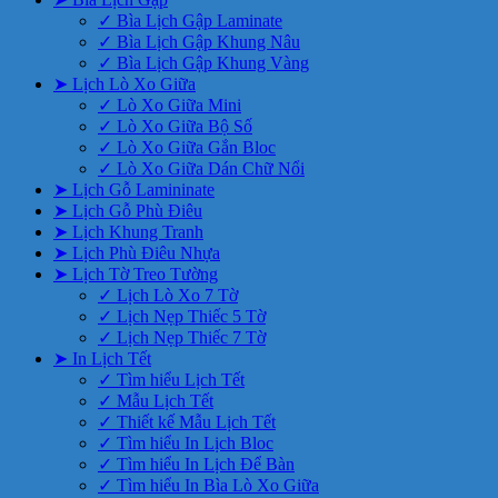
✓ Bìa Lịch Gập Laminate
✓ Bìa Lịch Gập Khung Nâu
✓ Bìa Lịch Gập Khung Vàng
➤ Lịch Lò Xo Giữa
✓ Lò Xo Giữa Mini
✓ Lò Xo Giữa Bộ Số
✓ Lò Xo Giữa Gắn Bloc
✓ Lò Xo Giữa Dán Chữ Nổi
➤ Lịch Gỗ Lamininate
➤ Lịch Gỗ Phù Điêu
➤ Lịch Khung Tranh
➤ Lịch Phù Điêu Nhựa
➤ Lịch Tờ Treo Tường
✓ Lịch Lò Xo 7 Tờ
✓ Lịch Nẹp Thiếc 5 Tờ
✓ Lịch Nẹp Thiếc 7 Tờ
➤ In Lịch Tết
✓ Tìm hiểu Lịch Tết
✓ Mẫu Lịch Tết
✓ Thiết kế Mẫu Lịch Tết
✓ Tìm hiểu In Lịch Bloc
✓ Tìm hiểu In Lịch Để Bàn
✓ Tìm hiểu In Bìa Lò Xo Giữa