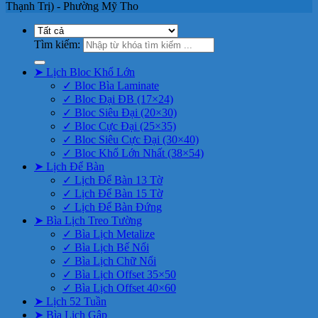
Thạnh Trị) - Phường Mỹ Tho
Tìm kiếm:
➤ Lịch Bloc Khổ Lớn
✓ Bloc Bìa Laminate
✓ Bloc Đại ĐB (17×24)
✓ Bloc Siêu Đại (20×30)
✓ Bloc Cực Đại (25×35)
✓ Bloc Siêu Cực Đại (30×40)
✓ Bloc Khổ Lớn Nhất (38×54)
➤ Lịch Để Bàn
✓ Lịch Để Bàn 13 Tờ
✓ Lịch Để Bàn 15 Tờ
✓ Lịch Để Bàn Đứng
➤ Bìa Lịch Treo Tường
✓ Bìa Lịch Metalize
✓ Bìa Lịch Bế Nổi
✓ Bìa Lịch Chữ Nổi
✓ Bìa Lịch Offset 35×50
✓ Bìa Lịch Offset 40×60
➤ Lịch 52 Tuần
➤ Bìa Lịch Gập