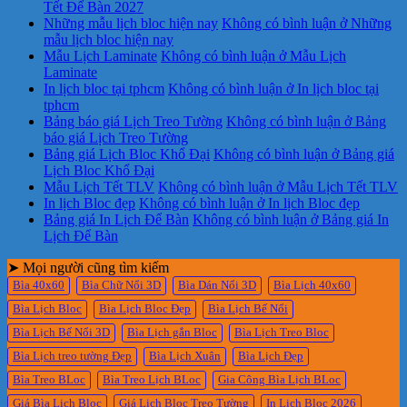
Tết Để Bàn 2027
Những mẫu lịch bloc hiện nay
Không có bình luận
ở Những
mẫu lịch bloc hiện nay
Mẫu Lịch Laminate
Không có bình luận
ở Mẫu Lịch
Laminate
In lịch bloc tại tphcm
Không có bình luận
ở In lịch bloc tại
tphcm
Bảng báo giá Lịch Treo Tường
Không có bình luận
ở Bảng
báo giá Lịch Treo Tường
Bảng giá Lịch Bloc Khổ Đại
Không có bình luận
ở Bảng giá
Lịch Bloc Khổ Đại
Mẫu Lịch Tết TLV
Không có bình luận
ở Mẫu Lịch Tết TLV
In lịch Bloc đẹp
Không có bình luận
ở In lịch Bloc đẹp
Bảng giá In Lịch Để Bàn
Không có bình luận
ở Bảng giá In
Lịch Để Bàn
➤ Mọi người cũng tìm kiếm
Bìa 40x60
Bìa Chữ Nổi 3D
Bìa Dán Nổi 3D
Bìa Lịch 40x60
Bìa Lịch Bloc
Bìa Lịch Bloc Đẹp
Bìa Lịch Bế Nổi
Bìa Lịch Bế Nổi 3D
Bìa Lịch gắn Bloc
Bìa Lịch Treo Bloc
Bìa Lịch treo tường Đẹp
Bìa Lịch Xuân
Bìa Lịch Đẹp
Bìa Treo BLoc
Bìa Treo Lịch BLoc
Gia Công Bìa Lịch BLoc
Giá Bìa Lịch Bloc
Giá Lịch Bloc Treo Tường
In Lịch Bloc 2026