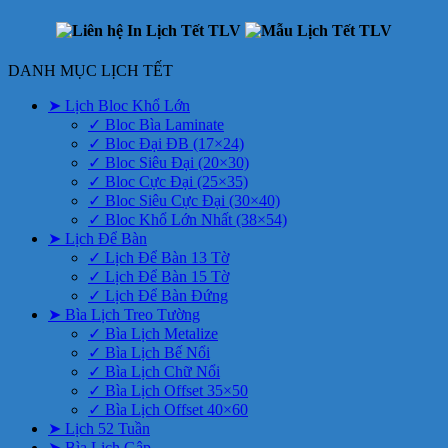
DANH MỤC LỊCH TẾT
➤ Lịch Bloc Khổ Lớn
✓ Bloc Bìa Laminate
✓ Bloc Đại ĐB (17×24)
✓ Bloc Siêu Đại (20×30)
✓ Bloc Cực Đại (25×35)
✓ Bloc Siêu Cực Đại (30×40)
✓ Bloc Khổ Lớn Nhất (38×54)
➤ Lịch Để Bàn
✓ Lịch Để Bàn 13 Tờ
✓ Lịch Để Bàn 15 Tờ
✓ Lịch Để Bàn Đứng
➤ Bìa Lịch Treo Tường
✓ Bìa Lịch Metalize
✓ Bìa Lịch Bế Nổi
✓ Bìa Lịch Chữ Nổi
✓ Bìa Lịch Offset 35×50
✓ Bìa Lịch Offset 40×60
➤ Lịch 52 Tuần
➤ Bìa Lịch Gập