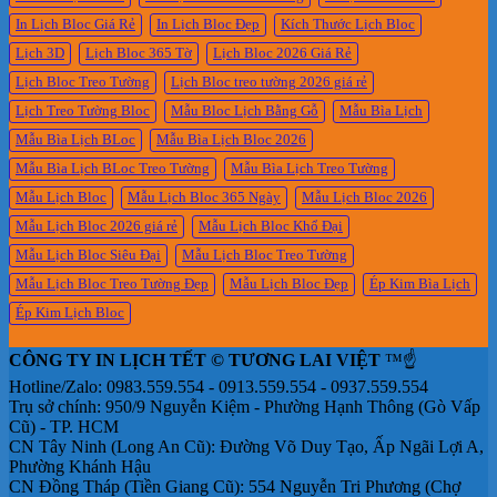
In Lịch Bloc Giá Rẻ
In Lịch Bloc Đẹp
Kích Thước Lịch Bloc
Lịch 3D
Lịch Bloc 365 Tờ
Lịch Bloc 2026 Giá Rẻ
Lịch Bloc Treo Tường
Lịch Bloc treo tường 2026 giá rẻ
Lịch Treo Tường Bloc
Mẫu Bloc Lịch Bằng Gỗ
Mẫu Bìa Lịch
Mẫu Bìa Lịch BLoc
Mẫu Bìa Lịch Bloc 2026
Mẫu Bìa Lịch BLoc Treo Tường
Mẫu Bìa Lịch Treo Tường
Mẫu Lịch Bloc
Mẫu Lịch Bloc 365 Ngày
Mẫu Lịch Bloc 2026
Mẫu Lịch Bloc 2026 giá rẻ
Mẫu Lịch Bloc Khổ Đại
Mẫu Lịch Bloc Siêu Đại
Mẫu Lịch Bloc Treo Tường
Mẫu Lịch Bloc Treo Tường Đẹp
Mẫu Lịch Bloc Đẹp
Ép Kim Bìa Lịch
Ép Kim Lịch Bloc
CÔNG TY IN LỊCH TẾT © TƯƠNG LAI VIỆT
™☝️
Hotline/Zalo: 0983.559.554 - 0913.559.554 - 0937.559.554
Trụ sở chính: 950/9 Nguyễn Kiệm - Phường Hạnh Thông (Gò Vấp
Cũ) - TP. HCM
CN Tây Ninh (Long An Cũ): Đường Võ Duy Tạo, Ấp Ngãi Lợi A,
Phường Khánh Hậu
CN Đồng Tháp (Tiền Giang Cũ): 554 Nguyễn Tri Phương (Chợ