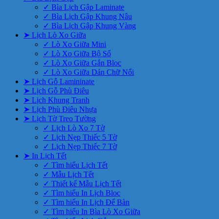
✓ Bìa Lịch Gập Laminate
✓ Bìa Lịch Gập Khung Nâu
✓ Bìa Lịch Gập Khung Vàng
➤ Lịch Lò Xo Giữa
✓ Lò Xo Giữa Mini
✓ Lò Xo Giữa Bộ Số
✓ Lò Xo Giữa Gắn Bloc
✓ Lò Xo Giữa Dán Chữ Nổi
➤ Lịch Gỗ Lamininate
➤ Lịch Gỗ Phù Điêu
➤ Lịch Khung Tranh
➤ Lịch Phù Điêu Nhựa
➤ Lịch Tờ Treo Tường
✓ Lịch Lò Xo 7 Tờ
✓ Lịch Nẹp Thiếc 5 Tờ
✓ Lịch Nẹp Thiếc 7 Tờ
➤ In Lịch Tết
✓ Tìm hiểu Lịch Tết
✓ Mẫu Lịch Tết
✓ Thiết kế Mẫu Lịch Tết
✓ Tìm hiểu In Lịch Bloc
✓ Tìm hiểu In Lịch Để Bàn
✓ Tìm hiểu In Bìa Lò Xo Giữa