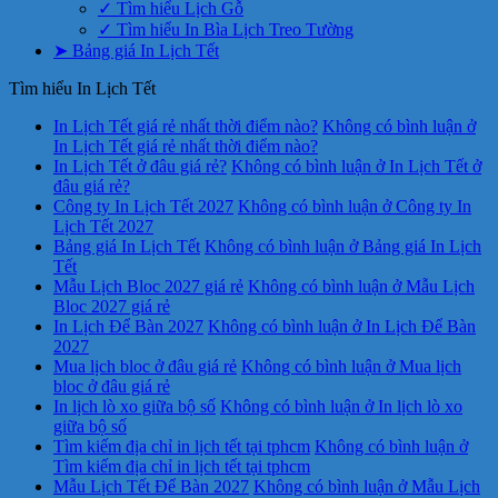
✓ Tìm hiểu Lịch Gỗ
✓ Tìm hiểu In Bìa Lịch Treo Tường
➤ Bảng giá In Lịch Tết
Tìm hiểu In Lịch Tết
In Lịch Tết giá rẻ nhất thời điểm nào?
Không có bình luận
ở
In Lịch Tết giá rẻ nhất thời điểm nào?
In Lịch Tết ở đâu giá rẻ?
Không có bình luận
ở In Lịch Tết ở
đâu giá rẻ?
Công ty In Lịch Tết 2027
Không có bình luận
ở Công ty In
Lịch Tết 2027
Bảng giá In Lịch Tết
Không có bình luận
ở Bảng giá In Lịch
Tết
Mẫu Lịch Bloc 2027 giá rẻ
Không có bình luận
ở Mẫu Lịch
Bloc 2027 giá rẻ
In Lịch Để Bàn 2027
Không có bình luận
ở In Lịch Để Bàn
2027
Mua lịch bloc ở đâu giá rẻ
Không có bình luận
ở Mua lịch
bloc ở đâu giá rẻ
In lịch lò xo giữa bộ số
Không có bình luận
ở In lịch lò xo
giữa bộ số
Tìm kiếm địa chỉ in lịch tết tại tphcm
Không có bình luận
ở
Tìm kiếm địa chỉ in lịch tết tại tphcm
Mẫu Lịch Tết Để Bàn 2027
Không có bình luận
ở Mẫu Lịch