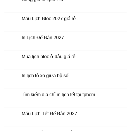
đâu
ở
giá
Công
Không
rẻ?
ty
có
In
bình
Lịch
luận
Mẫu Lịch Bloc 2027 giá rẻ
Tết
ở
2027
Bảng
Không
giá
có
In
bình
Lịch
luận
In Lịch Để Bàn 2027
Tết
ở
Mẫu
Không
Lịch
có
Bloc
bình
2027
luận
Mua lịch bloc ở đâu giá rẻ
giá
ở
rẻ
In
Không
Lịch
có
Để
bình
Bàn
luận
In lịch lò xo giữa bộ số
2027
ở
Mua
Không
lịch
có
bloc
bình
ở
luận
Tìm kiếm địa chỉ in lịch tết tại tphcm
đâu
ở
giá
In
Không
rẻ
lịch
có
lò
bình
xo
luận
Mẫu Lịch Tết Để Bàn 2027
giữa
ở
bộ
Tìm
Không
số
kiếm
có
địa
bình
chỉ