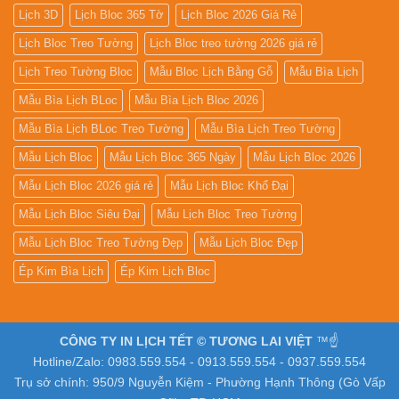
Lịch 3D
Lịch Bloc 365 Tờ
Lịch Bloc 2026 Giá Rẻ
Lịch Bloc Treo Tường
Lịch Bloc treo tường 2026 giá rẻ
Lịch Treo Tường Bloc
Mẫu Bloc Lịch Bằng Gỗ
Mẫu Bìa Lịch
Mẫu Bìa Lịch BLoc
Mẫu Bìa Lịch Bloc 2026
Mẫu Bìa Lịch BLoc Treo Tường
Mẫu Bìa Lịch Treo Tường
Mẫu Lịch Bloc
Mẫu Lịch Bloc 365 Ngày
Mẫu Lịch Bloc 2026
Mẫu Lịch Bloc 2026 giá rẻ
Mẫu Lịch Bloc Khổ Đại
Mẫu Lịch Bloc Siêu Đại
Mẫu Lịch Bloc Treo Tường
Mẫu Lịch Bloc Treo Tường Đẹp
Mẫu Lịch Bloc Đẹp
Ép Kim Bìa Lịch
Ép Kim Lịch Bloc
CÔNG TY IN LỊCH TẾT © TƯƠNG LAI VIỆT
™☝️
Hotline/Zalo: 0983.559.554 - 0913.559.554 - 0937.559.554
Trụ sở chính: 950/9 Nguyễn Kiệm - Phường Hạnh Thông (Gò Vấp