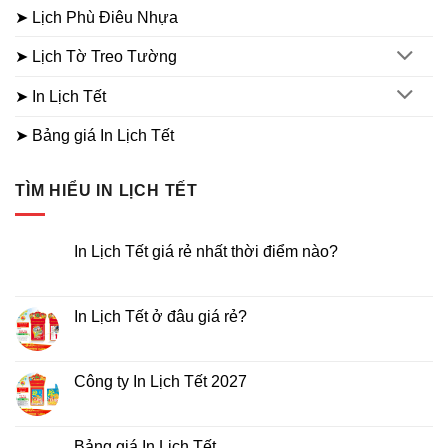
➤ Lịch Phù Điêu Nhựa
➤ Lịch Tờ Treo Tường
➤ In Lịch Tết
➤ Bảng giá In Lịch Tết
TÌM HIỂU IN LỊCH TẾT
In Lịch Tết giá rẻ nhất thời điểm nào?
Không
có
bình
luận
In Lịch Tết ở đâu giá rẻ?
ở
In
Không
Lịch
có
Tết
bình
giá
luận
Công ty In Lịch Tết 2027
rẻ
ở
nhất
In
Không
thời
Lịch
có
điểm
Tết
bình
nào?
ở
luận
Bảng giá In Lịch Tết