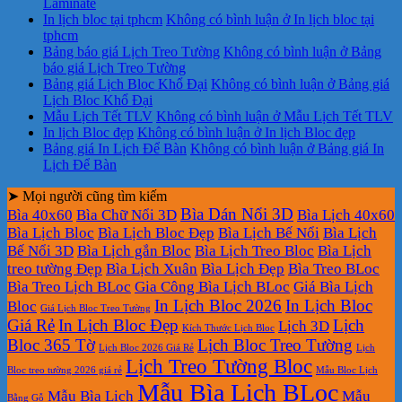
Laminate
In lịch bloc tại tphcm
Không có bình luận
ở In lịch bloc tại
tphcm
Bảng báo giá Lịch Treo Tường
Không có bình luận
ở Bảng
báo giá Lịch Treo Tường
Bảng giá Lịch Bloc Khổ Đại
Không có bình luận
ở Bảng giá
Lịch Bloc Khổ Đại
Mẫu Lịch Tết TLV
Không có bình luận
ở Mẫu Lịch Tết TLV
In lịch Bloc đẹp
Không có bình luận
ở In lịch Bloc đẹp
Bảng giá In Lịch Để Bàn
Không có bình luận
ở Bảng giá In
Lịch Để Bàn
➤ Mọi người cũng tìm kiếm
Bìa Dán Nổi 3D
Bìa 40x60
Bìa Chữ Nổi 3D
Bìa Lịch 40x60
Bìa Lịch Bloc
Bìa Lịch Bloc Đẹp
Bìa Lịch Bế Nổi
Bìa Lịch
Bế Nổi 3D
Bìa Lịch gắn Bloc
Bìa Lịch Treo Bloc
Bìa Lịch
treo tường Đẹp
Bìa Lịch Xuân
Bìa Lịch Đẹp
Bìa Treo BLoc
Bìa Treo Lịch BLoc
Gia Công Bìa Lịch BLoc
Giá Bìa Lịch
In Lịch Bloc 2026
In Lịch Bloc
Bloc
Giá Lịch Bloc Treo Tường
Giá Rẻ
In Lịch Bloc Đẹp
Lịch
Lịch 3D
Kích Thước Lịch Bloc
Bloc 365 Tờ
Lịch Bloc Treo Tường
Lịch Bloc 2026 Giá Rẻ
Lịch
Lịch Treo Tường Bloc
Bloc treo tường 2026 giá rẻ
Mẫu Bloc Lịch
Mẫu Bìa Lịch BLoc
Mẫu Bìa Lịch
Mẫu
Bằng Gỗ