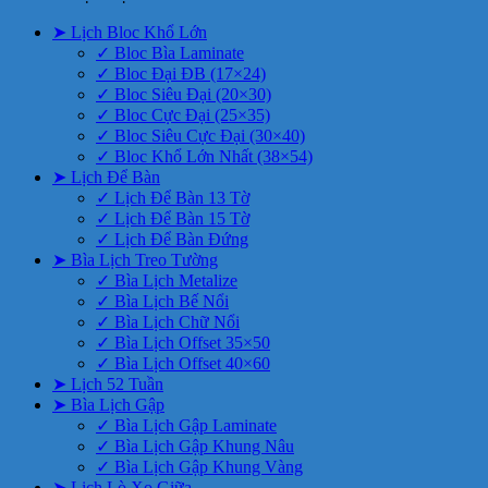
➤ Lịch Bloc Khổ Lớn
✓ Bloc Bìa Laminate
✓ Bloc Đại ĐB (17×24)
✓ Bloc Siêu Đại (20×30)
✓ Bloc Cực Đại (25×35)
✓ Bloc Siêu Cực Đại (30×40)
✓ Bloc Khổ Lớn Nhất (38×54)
➤ Lịch Để Bàn
✓ Lịch Để Bàn 13 Tờ
✓ Lịch Để Bàn 15 Tờ
✓ Lịch Để Bàn Đứng
➤ Bìa Lịch Treo Tường
✓ Bìa Lịch Metalize
✓ Bìa Lịch Bế Nổi
✓ Bìa Lịch Chữ Nổi
✓ Bìa Lịch Offset 35×50
✓ Bìa Lịch Offset 40×60
➤ Lịch 52 Tuần
➤ Bìa Lịch Gập
✓ Bìa Lịch Gập Laminate
✓ Bìa Lịch Gập Khung Nâu
✓ Bìa Lịch Gập Khung Vàng
➤ Lịch Lò Xo Giữa