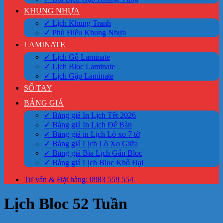
KHUNG NHỰA
✓ Lịch Khung Tranh
✓ Phù Điêu Khung Nhựa
LAMINATE
✓ Lịch Gỗ Laminate
✓ Lịch Bloc Laminate
✓ Lịch Gập Laminate
SỔ TAY
BẢNG GIÁ
✓ Bảng giá In Lịch Tết 2026
✓ Bảng giá In Lịch Để Bàn
✓ Bảng giá in Lịch Lò xo 7 tờ
✓ Bảng giá Lịch Lò Xo Giữa
✓ Bảng giá Bìa Lịch Gắn Bloc
✓ Bảng giá Lịch Bloc Khổ Đại
Tư vấn & Đặt hàng: 0983 559 554
Lịch Bloc 52 Tuần