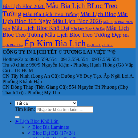
Mẫu Bìa Lịch BLoc Treo
Bìa Lịch Bloc 2026
Tường
Mẫu Lịch Bloc
Mẫu
Mẫu Bìa Lịch Treo Tường
Lịch Bloc 365 Ngày
Mẫu Lịch Bloc 2026
Mẫu Lịch Bloc 2026
Mẫu Lịch Bloc Khổ Đại
Mẫu Lịch
giá rẻ
Mẫu Lịch Bloc Siêu Đại
Bloc Treo Tường
Mẫu Lịch Bloc Treo Tường Đẹp
Mẫu
Ép Kim Bìa Lịch
Lịch Bloc Đẹp
Ép Kim Lịch Bloc
CÔNG TY IN LỊCH TẾT © TƯƠNG LAI VIỆT
™☝️
Hotline/Zalo: 0983.559.554 - 0913.559.554 - 0937.559.554
Trụ sở chính: 950/9 Nguyễn Kiệm - Phường Hạnh Thông (Gò Vấp
Cũ) - TP. HCM
CN Tây Ninh (Long An Cũ): Đường Võ Duy Tạo, Ấp Ngãi Lợi A,
Phường Khánh Hậu
CN Đồng Tháp (Tiền Giang Cũ): 554 Nguyễn Tri Phương (Chợ
Thạnh Trị) - Phường Mỹ Tho
Tìm kiếm:
➤ Lịch Bloc Khổ Lớn
✓ Bloc Bìa Laminate
✓ Bloc Đại ĐB (17×24)