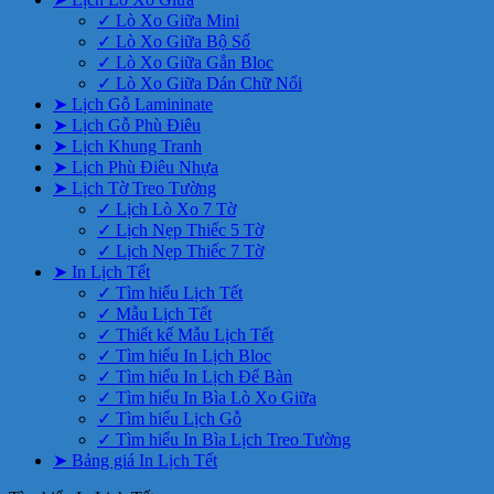
✓ Lò Xo Giữa Mini
✓ Lò Xo Giữa Bộ Số
✓ Lò Xo Giữa Gắn Bloc
✓ Lò Xo Giữa Dán Chữ Nổi
➤ Lịch Gỗ Lamininate
➤ Lịch Gỗ Phù Điêu
➤ Lịch Khung Tranh
➤ Lịch Phù Điêu Nhựa
➤ Lịch Tờ Treo Tường
✓ Lịch Lò Xo 7 Tờ
✓ Lịch Nẹp Thiếc 5 Tờ
✓ Lịch Nẹp Thiếc 7 Tờ
➤ In Lịch Tết
✓ Tìm hiểu Lịch Tết
✓ Mẫu Lịch Tết
✓ Thiết kế Mẫu Lịch Tết
✓ Tìm hiểu In Lịch Bloc
✓ Tìm hiểu In Lịch Để Bàn
✓ Tìm hiểu In Bìa Lò Xo Giữa
✓ Tìm hiểu Lịch Gỗ
✓ Tìm hiểu In Bìa Lịch Treo Tường
➤ Bảng giá In Lịch Tết