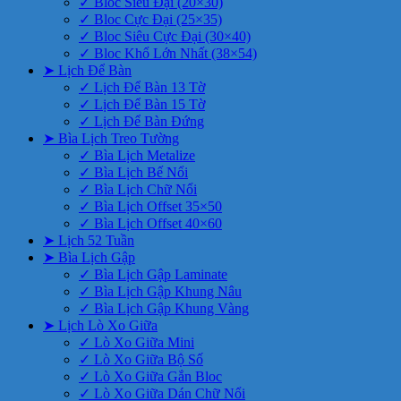
✓ Bloc Siêu Đại (20×30)
✓ Bloc Cực Đại (25×35)
✓ Bloc Siêu Cực Đại (30×40)
✓ Bloc Khổ Lớn Nhất (38×54)
➤ Lịch Để Bàn
✓ Lịch Để Bàn 13 Tờ
✓ Lịch Để Bàn 15 Tờ
✓ Lịch Để Bàn Đứng
➤ Bìa Lịch Treo Tường
✓ Bìa Lịch Metalize
✓ Bìa Lịch Bế Nổi
✓ Bìa Lịch Chữ Nổi
✓ Bìa Lịch Offset 35×50
✓ Bìa Lịch Offset 40×60
➤ Lịch 52 Tuần
➤ Bìa Lịch Gập
✓ Bìa Lịch Gập Laminate
✓ Bìa Lịch Gập Khung Nâu
✓ Bìa Lịch Gập Khung Vàng
➤ Lịch Lò Xo Giữa
✓ Lò Xo Giữa Mini
✓ Lò Xo Giữa Bộ Số
✓ Lò Xo Giữa Gắn Bloc
✓ Lò Xo Giữa Dán Chữ Nổi