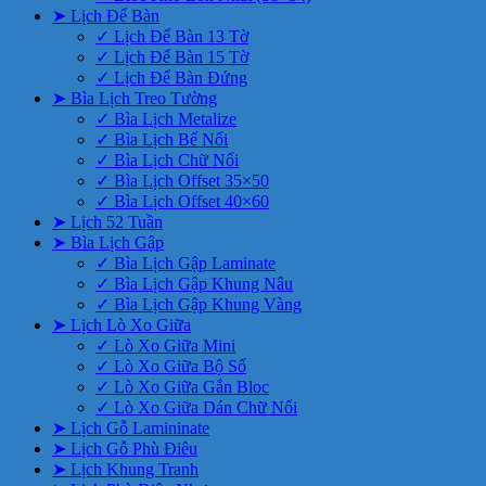
➤ Lịch Để Bàn
✓ Lịch Để Bàn 13 Tờ
✓ Lịch Để Bàn 15 Tờ
✓ Lịch Để Bàn Đứng
➤ Bìa Lịch Treo Tường
✓ Bìa Lịch Metalize
✓ Bìa Lịch Bế Nổi
✓ Bìa Lịch Chữ Nổi
✓ Bìa Lịch Offset 35×50
✓ Bìa Lịch Offset 40×60
➤ Lịch 52 Tuần
➤ Bìa Lịch Gập
✓ Bìa Lịch Gập Laminate
✓ Bìa Lịch Gập Khung Nâu
✓ Bìa Lịch Gập Khung Vàng
➤ Lịch Lò Xo Giữa
✓ Lò Xo Giữa Mini
✓ Lò Xo Giữa Bộ Số
✓ Lò Xo Giữa Gắn Bloc
✓ Lò Xo Giữa Dán Chữ Nổi
➤ Lịch Gỗ Lamininate
➤ Lịch Gỗ Phù Điêu
➤ Lịch Khung Tranh