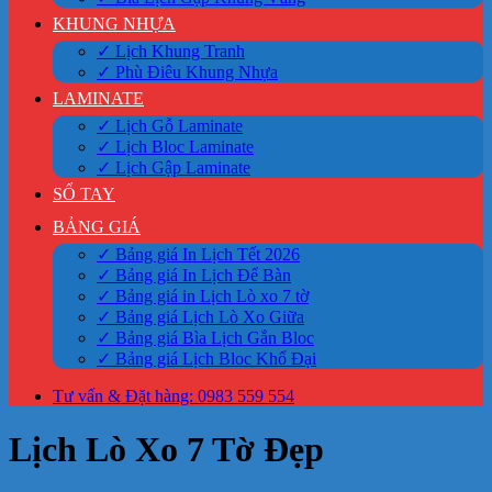
KHUNG NHỰA
✓ Lịch Khung Tranh
✓ Phù Điêu Khung Nhựa
LAMINATE
✓ Lịch Gỗ Laminate
✓ Lịch Bloc Laminate
✓ Lịch Gập Laminate
SỔ TAY
BẢNG GIÁ
✓ Bảng giá In Lịch Tết 2026
✓ Bảng giá In Lịch Để Bàn
✓ Bảng giá in Lịch Lò xo 7 tờ
✓ Bảng giá Lịch Lò Xo Giữa
✓ Bảng giá Bìa Lịch Gắn Bloc
✓ Bảng giá Lịch Bloc Khổ Đại
Tư vấn & Đặt hàng: 0983 559 554
Lịch Lò Xo 7 Tờ Đẹp