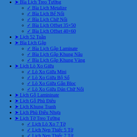
➤ Bìa Lịch Treo Tường
✓ Bìa Lịch Metalize
✓ Bìa Lịch Bế Nổi
✓ Bìa Lịch Chữ Nổi
✓ Bìa Lịch Offset 35×50
✓ Bìa Lịch Offset 40×60
➤ Lịch 52 Tuần
➤ Bìa Lịch Gập
✓ Bìa Lịch Gập Laminate
✓ Bìa Lịch Gập Khung Nâu
✓ Bìa Lịch Gập Khung Vàng
➤ Lịch Lò Xo Giữa
✓ Lò Xo Giữa Mini
✓ Lò Xo Giữa Bộ Số
✓ Lò Xo Giữa Gắn Bloc
✓ Lò Xo Giữa Dán Chữ Nổi
➤ Lịch Gỗ Lamininate
➤ Lịch Gỗ Phù Điêu
➤ Lịch Khung Tranh
➤ Lịch Phù Điêu Nhựa
➤ Lịch Tờ Treo Tường
✓ Lịch Lò Xo 7 Tờ
✓ Lịch Nẹp Thiếc 5 Tờ
✓ Lịch Nẹp Thiếc 7 Tờ