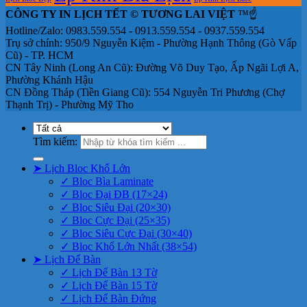
CÔNG TY IN LỊCH TẾT © TƯƠNG LAI VIỆT
™☝️
Hotline/Zalo: 0983.559.554 - 0913.559.554 - 0937.559.554
Trụ sở chính: 950/9 Nguyễn Kiệm - Phường Hạnh Thông (Gò Vấp
Cũ) - TP. HCM
CN Tây Ninh (Long An Cũ): Đường Võ Duy Tạo, Ấp Ngãi Lợi A,
Phường Khánh Hậu
CN Đồng Tháp (Tiền Giang Cũ): 554 Nguyễn Tri Phương (Chợ
Thạnh Trị) - Phường Mỹ Tho
Tìm kiếm:
➤ Lịch Bloc Khổ Lớn
✓ Bloc Bìa Laminate
✓ Bloc Đại ĐB (17×24)
✓ Bloc Siêu Đại (20×30)
✓ Bloc Cực Đại (25×35)
✓ Bloc Siêu Cực Đại (30×40)
✓ Bloc Khổ Lớn Nhất (38×54)
➤ Lịch Để Bàn
✓ Lịch Để Bàn 13 Tờ
✓ Lịch Để Bàn 15 Tờ
✓ Lịch Để Bàn Đứng