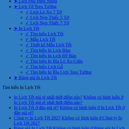
➤ Lịch Phù Điêu Nhựa
➤ Lịch Tờ Treo Tường
✓ Lịch Lò Xo 7 Tờ
✓ Lịch Nẹp Thiếc 5 Tờ
✓ Lịch Nẹp Thiếc 7 Tờ
➤ In Lịch Tết
✓ Tìm hiểu Lịch Tết
✓ Mẫu Lịch Tết
✓ Thiết kế Mẫu Lịch Tết
✓ Tìm hiểu In Lịch Bloc
✓ Tìm hiểu In Lịch Để Bàn
✓ Tìm hiểu In Bìa Lò Xo Giữa
✓ Tìm hiểu Lịch Gỗ
✓ Tìm hiểu In Bìa Lịch Treo Tường
➤ Bảng giá In Lịch Tết
Tìm hiểu In Lịch Tết
In Lịch Tết giá rẻ nhất thời điểm nào?
Không có bình luận
ở
In Lịch Tết giá rẻ nhất thời điểm nào?
In Lịch Tết ở đâu giá rẻ?
Không có bình luận
ở In Lịch Tết ở
đâu giá rẻ?
Công ty In Lịch Tết 2027
Không có bình luận
ở Công ty In
Lịch Tết 2027
Bảng giá In Lịch Tết
Không có bình luận
ở Bảng giá In Lịch