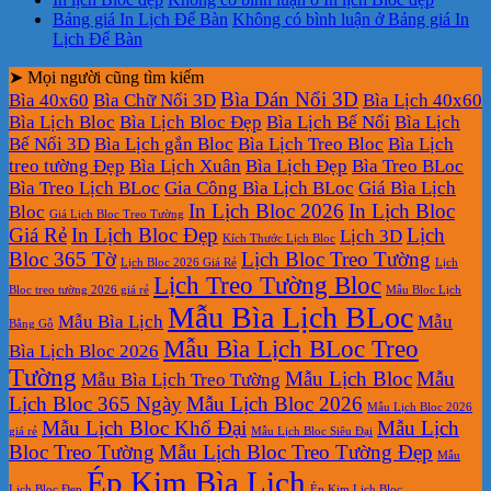
Bảng giá In Lịch Để Bàn
Không có bình luận
ở Bảng giá In
Lịch Để Bàn
➤ Mọi người cũng tìm kiếm
Bìa Dán Nổi 3D
Bìa 40x60
Bìa Chữ Nổi 3D
Bìa Lịch 40x60
Bìa Lịch Bloc
Bìa Lịch Bloc Đẹp
Bìa Lịch Bế Nổi
Bìa Lịch
Bế Nổi 3D
Bìa Lịch gắn Bloc
Bìa Lịch Treo Bloc
Bìa Lịch
treo tường Đẹp
Bìa Lịch Xuân
Bìa Lịch Đẹp
Bìa Treo BLoc
Bìa Treo Lịch BLoc
Gia Công Bìa Lịch BLoc
Giá Bìa Lịch
In Lịch Bloc 2026
In Lịch Bloc
Bloc
Giá Lịch Bloc Treo Tường
Giá Rẻ
In Lịch Bloc Đẹp
Lịch
Lịch 3D
Kích Thước Lịch Bloc
Bloc 365 Tờ
Lịch Bloc Treo Tường
Lịch Bloc 2026 Giá Rẻ
Lịch
Lịch Treo Tường Bloc
Bloc treo tường 2026 giá rẻ
Mẫu Bloc Lịch
Mẫu Bìa Lịch BLoc
Mẫu Bìa Lịch
Mẫu
Bằng Gỗ
Mẫu Bìa Lịch BLoc Treo
Bìa Lịch Bloc 2026
Tường
Mẫu Lịch Bloc
Mẫu
Mẫu Bìa Lịch Treo Tường
Lịch Bloc 365 Ngày
Mẫu Lịch Bloc 2026
Mẫu Lịch Bloc 2026
Mẫu Lịch Bloc Khổ Đại
Mẫu Lịch
giá rẻ
Mẫu Lịch Bloc Siêu Đại
Bloc Treo Tường
Mẫu Lịch Bloc Treo Tường Đẹp
Mẫu
Ép Kim Bìa Lịch
Lịch Bloc Đẹp
Ép Kim Lịch Bloc