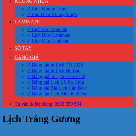
KHUNG NHỰA
✓ Lịch Khung Tranh
✓ Phù Điêu Khung Nhựa
LAMINATE
✓ Lịch Gỗ Laminate
✓ Lịch Bloc Laminate
✓ Lịch Gập Laminate
SỔ TAY
BẢNG GIÁ
✓ Bảng giá In Lịch Tết 2026
✓ Bảng giá In Lịch Để Bàn
✓ Bảng giá in Lịch Lò xo 7 tờ
✓ Bảng giá Lịch Lò Xo Giữa
✓ Bảng giá Bìa Lịch Gắn Bloc
✓ Bảng giá Lịch Bloc Khổ Đại
Tư vấn & Đặt hàng: 0983 559 554
Lịch Tráng Gương