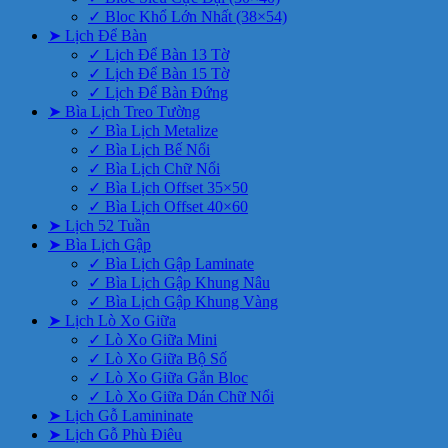
✓ Bloc Khổ Lớn Nhất (38×54)
➤ Lịch Để Bàn
✓ Lịch Để Bàn 13 Tờ
✓ Lịch Để Bàn 15 Tờ
✓ Lịch Để Bàn Đứng
➤ Bìa Lịch Treo Tường
✓ Bìa Lịch Metalize
✓ Bìa Lịch Bế Nổi
✓ Bìa Lịch Chữ Nổi
✓ Bìa Lịch Offset 35×50
✓ Bìa Lịch Offset 40×60
➤ Lịch 52 Tuần
➤ Bìa Lịch Gập
✓ Bìa Lịch Gập Laminate
✓ Bìa Lịch Gập Khung Nâu
✓ Bìa Lịch Gập Khung Vàng
➤ Lịch Lò Xo Giữa
✓ Lò Xo Giữa Mini
✓ Lò Xo Giữa Bộ Số
✓ Lò Xo Giữa Gắn Bloc
✓ Lò Xo Giữa Dán Chữ Nổi
➤ Lịch Gỗ Lamininate
➤ Lịch Gỗ Phù Điêu