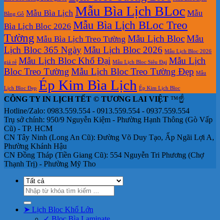
Mẫu Bìa Lịch BLoc
Mẫu Bìa Lịch
Mẫu
Bằng Gỗ
Mẫu Bìa Lịch BLoc Treo
Bìa Lịch Bloc 2026
Tường
Mẫu Lịch Bloc
Mẫu
Mẫu Bìa Lịch Treo Tường
Lịch Bloc 365 Ngày
Mẫu Lịch Bloc 2026
Mẫu Lịch Bloc 2026
Mẫu Lịch Bloc Khổ Đại
Mẫu Lịch
giá rẻ
Mẫu Lịch Bloc Siêu Đại
Bloc Treo Tường
Mẫu Lịch Bloc Treo Tường Đẹp
Mẫu
Ép Kim Bìa Lịch
Lịch Bloc Đẹp
Ép Kim Lịch Bloc
CÔNG TY IN LỊCH TẾT © TƯƠNG LAI VIỆT
™☝️
Hotline/Zalo: 0983.559.554 - 0913.559.554 - 0937.559.554
Trụ sở chính: 950/9 Nguyễn Kiệm - Phường Hạnh Thông (Gò Vấp
Cũ) - TP. HCM
CN Tây Ninh (Long An Cũ): Đường Võ Duy Tạo, Ấp Ngãi Lợi A,
Phường Khánh Hậu
CN Đồng Tháp (Tiền Giang Cũ): 554 Nguyễn Tri Phương (Chợ
Thạnh Trị) - Phường Mỹ Tho
Tìm
kiếm:
➤ Lịch Bloc Khổ Lớn
✓ Bloc Bìa Laminate