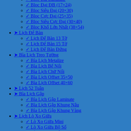
✓ Bloc Đại ĐB (17×24)
✓ Bloc Siêu Đại (20×30)
✓ Bloc Cực Đại (25×35)
✓ Bloc Siêu Cực Đại (30×40)
✓ Bloc Khổ Lớn Nhất (38×54)
➤ Lịch Để Bàn
✓ Lịch Để Bàn 13 Tờ
✓ Lịch Để Bàn 15 Tờ
✓ Lịch Để Bàn Đứng
➤ Bìa Lịch Treo Tường
✓ Bìa Lịch Metalize
✓ Bìa Lịch Bế Nổi
✓ Bìa Lịch Chữ Nổi
✓ Bìa Lịch Offset 35×50
✓ Bìa Lịch Offset 40×60
➤ Lịch 52 Tuần
➤ Bìa Lịch Gập
✓ Bìa Lịch Gập Laminate
✓ Bìa Lịch Gập Khung Nâu
✓ Bìa Lịch Gập Khung Vàng
➤ Lịch Lò Xo Giữa
✓ Lò Xo Giữa Mini
✓ Lò Xo Giữa Bộ Số