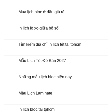
Mẫu
Không
Lịch
có
Bloc
bình
2027
luận
Mua lịch bloc ở đâu giá rẻ
giá
ở
rẻ
In
Không
Lịch
có
Để
bình
Bàn
luận
In lịch lò xo giữa bộ số
2027
ở
Mua
Không
lịch
có
bloc
bình
ở
luận
Tìm kiếm địa chỉ in lịch tết tại tphcm
đâu
ở
giá
In
Không
rẻ
lịch
có
lò
bình
xo
luận
Mẫu Lịch Tết Để Bàn 2027
giữa
ở
bộ
Tìm
Không
số
kiếm
có
địa
bình
chỉ
luận
Những mẫu lịch bloc hiện nay
in
ở
lịch
Mẫu
Không
tết
Lịch
có
tại
Tết
bình
tphcm
Để
luận
Mẫu Lịch Laminate
Bàn
ở
2027
Những
Không
mẫu
có
lịch
bình
bloc
luận
In lịch bloc tại tphcm
hiện
ở