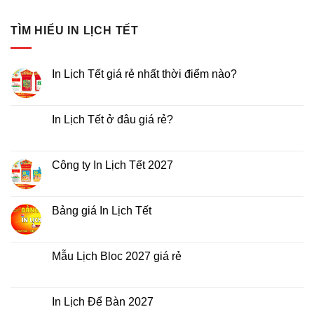
TÌM HIỂU IN LỊCH TẾT
In Lịch Tết giá rẻ nhất thời điểm nào?
Không
có
bình
luận
In Lịch Tết ở đâu giá rẻ?
ở
In
Không
Lịch
có
Tết
bình
giá
luận
Công ty In Lịch Tết 2027
rẻ
ở
nhất
In
Không
thời
Lịch
có
điểm
Tết
bình
nào?
ở
luận
Bảng giá In Lịch Tết
đâu
ở
giá
Công
Không
rẻ?
ty
có
In
bình
Lịch
luận
Mẫu Lịch Bloc 2027 giá rẻ
Tết
ở
2027
Bảng
Không
giá
có
In
bình
Lịch
luận
In Lịch Để Bàn 2027
Tết
ở