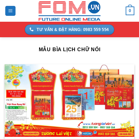
Bỏ
0
qua
nội
dung
TƯ VẤN & ĐẶT HÀNG: 0983 559 554
MẪU BÌA LỊCH CHỮ NỔI