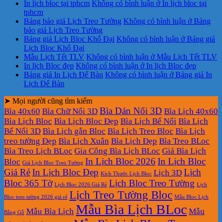
In lịch bloc tại tphcm
Không có bình luận
ở In lịch bloc tại
tphcm
Bảng báo giá Lịch Treo Tường
Không có bình luận
ở Bảng
báo giá Lịch Treo Tường
Bảng giá Lịch Bloc Khổ Đại
Không có bình luận
ở Bảng giá
Lịch Bloc Khổ Đại
Mẫu Lịch Tết TLV
Không có bình luận
ở Mẫu Lịch Tết TLV
In lịch Bloc đẹp
Không có bình luận
ở In lịch Bloc đẹp
Bảng giá In Lịch Để Bàn
Không có bình luận
ở Bảng giá In
Lịch Để Bàn
➤ Mọi người cũng tìm kiếm
Bìa Dán Nổi 3D
Bìa 40x60
Bìa Chữ Nổi 3D
Bìa Lịch 40x60
Bìa Lịch Bloc
Bìa Lịch Bloc Đẹp
Bìa Lịch Bế Nổi
Bìa Lịch
Bế Nổi 3D
Bìa Lịch gắn Bloc
Bìa Lịch Treo Bloc
Bìa Lịch
treo tường Đẹp
Bìa Lịch Xuân
Bìa Lịch Đẹp
Bìa Treo BLoc
Bìa Treo Lịch BLoc
Gia Công Bìa Lịch BLoc
Giá Bìa Lịch
In Lịch Bloc 2026
In Lịch Bloc
Bloc
Giá Lịch Bloc Treo Tường
Giá Rẻ
In Lịch Bloc Đẹp
Lịch
Lịch 3D
Kích Thước Lịch Bloc
Bloc 365 Tờ
Lịch Bloc Treo Tường
Lịch Bloc 2026 Giá Rẻ
Lịch
Lịch Treo Tường Bloc
Bloc treo tường 2026 giá rẻ
Mẫu Bloc Lịch
Mẫu Bìa Lịch BLoc
Mẫu Bìa Lịch
Mẫu
Bằng Gỗ