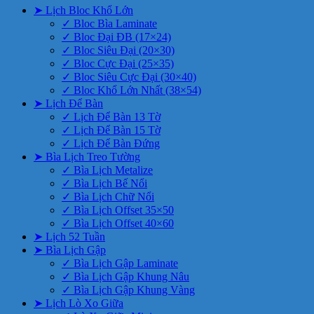
➤ Lịch Bloc Khổ Lớn
✓ Bloc Bìa Laminate
✓ Bloc Đại ĐB (17×24)
✓ Bloc Siêu Đại (20×30)
✓ Bloc Cực Đại (25×35)
✓ Bloc Siêu Cực Đại (30×40)
✓ Bloc Khổ Lớn Nhất (38×54)
➤ Lịch Để Bàn
✓ Lịch Để Bàn 13 Tờ
✓ Lịch Để Bàn 15 Tờ
✓ Lịch Để Bàn Đứng
➤ Bìa Lịch Treo Tường
✓ Bìa Lịch Metalize
✓ Bìa Lịch Bế Nổi
✓ Bìa Lịch Chữ Nổi
✓ Bìa Lịch Offset 35×50
✓ Bìa Lịch Offset 40×60
➤ Lịch 52 Tuần
➤ Bìa Lịch Gập
✓ Bìa Lịch Gập Laminate
✓ Bìa Lịch Gập Khung Nâu
✓ Bìa Lịch Gập Khung Vàng
➤ Lịch Lò Xo Giữa