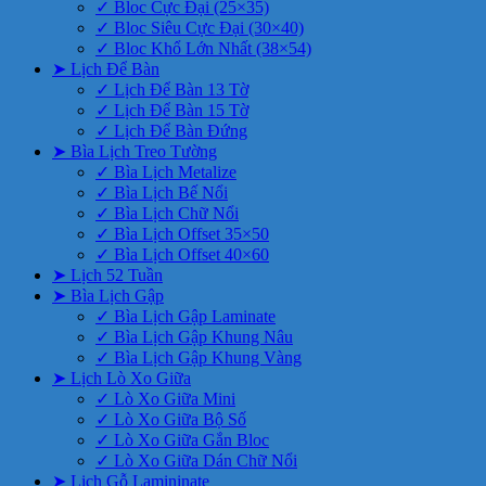
✓ Bloc Cực Đại (25×35)
✓ Bloc Siêu Cực Đại (30×40)
✓ Bloc Khổ Lớn Nhất (38×54)
➤ Lịch Để Bàn
✓ Lịch Để Bàn 13 Tờ
✓ Lịch Để Bàn 15 Tờ
✓ Lịch Để Bàn Đứng
➤ Bìa Lịch Treo Tường
✓ Bìa Lịch Metalize
✓ Bìa Lịch Bế Nổi
✓ Bìa Lịch Chữ Nổi
✓ Bìa Lịch Offset 35×50
✓ Bìa Lịch Offset 40×60
➤ Lịch 52 Tuần
➤ Bìa Lịch Gập
✓ Bìa Lịch Gập Laminate
✓ Bìa Lịch Gập Khung Nâu
✓ Bìa Lịch Gập Khung Vàng
➤ Lịch Lò Xo Giữa
✓ Lò Xo Giữa Mini
✓ Lò Xo Giữa Bộ Số
✓ Lò Xo Giữa Gắn Bloc
✓ Lò Xo Giữa Dán Chữ Nổi
➤ Lịch Gỗ Lamininate