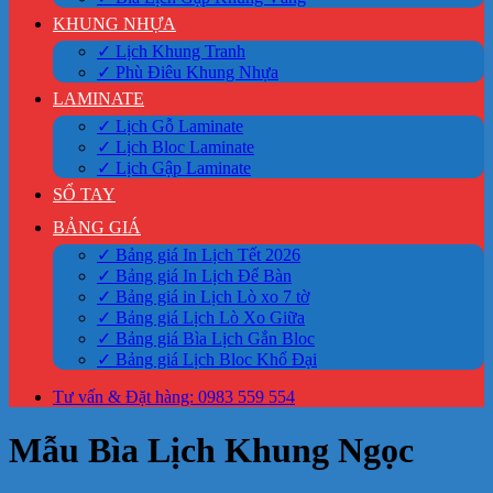
KHUNG NHỰA
✓ Lịch Khung Tranh
✓ Phù Điêu Khung Nhựa
LAMINATE
✓ Lịch Gỗ Laminate
✓ Lịch Bloc Laminate
✓ Lịch Gập Laminate
SỔ TAY
BẢNG GIÁ
✓ Bảng giá In Lịch Tết 2026
✓ Bảng giá In Lịch Để Bàn
✓ Bảng giá in Lịch Lò xo 7 tờ
✓ Bảng giá Lịch Lò Xo Giữa
✓ Bảng giá Bìa Lịch Gắn Bloc
✓ Bảng giá Lịch Bloc Khổ Đại
Tư vấn & Đặt hàng: 0983 559 554
Mẫu Bìa Lịch Khung Ngọc