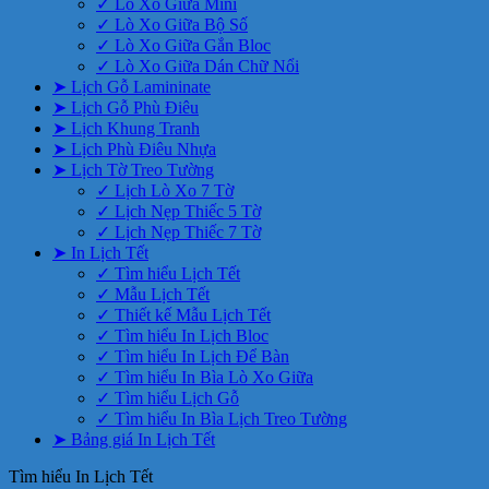
✓ Lò Xo Giữa Mini
✓ Lò Xo Giữa Bộ Số
✓ Lò Xo Giữa Gắn Bloc
✓ Lò Xo Giữa Dán Chữ Nổi
➤ Lịch Gỗ Lamininate
➤ Lịch Gỗ Phù Điêu
➤ Lịch Khung Tranh
➤ Lịch Phù Điêu Nhựa
➤ Lịch Tờ Treo Tường
✓ Lịch Lò Xo 7 Tờ
✓ Lịch Nẹp Thiếc 5 Tờ
✓ Lịch Nẹp Thiếc 7 Tờ
➤ In Lịch Tết
✓ Tìm hiểu Lịch Tết
✓ Mẫu Lịch Tết
✓ Thiết kế Mẫu Lịch Tết
✓ Tìm hiểu In Lịch Bloc
✓ Tìm hiểu In Lịch Để Bàn
✓ Tìm hiểu In Bìa Lò Xo Giữa
✓ Tìm hiểu Lịch Gỗ
✓ Tìm hiểu In Bìa Lịch Treo Tường
➤ Bảng giá In Lịch Tết
Tìm hiểu In Lịch Tết