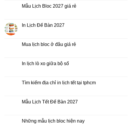
In
bình
Lịch
luận
Mẫu Lịch Bloc 2027 giá rẻ
Tết
ở
2027
Bảng
Không
giá
có
In
bình
Lịch
luận
In Lịch Để Bàn 2027
Tết
ở
Mẫu
Không
Lịch
có
Bloc
bình
2027
luận
Mua lịch bloc ở đâu giá rẻ
giá
ở
rẻ
In
Không
Lịch
có
Để
bình
Bàn
luận
In lịch lò xo giữa bộ số
2027
ở
Mua
Không
lịch
có
bloc
bình
ở
luận
Tìm kiếm địa chỉ in lịch tết tại tphcm
đâu
ở
giá
In
Không
rẻ
lịch
có
lò
bình
xo
luận
Mẫu Lịch Tết Để Bàn 2027
giữa
ở
bộ
Tìm
Không
số
kiếm
có
địa
bình
chỉ
luận
Những mẫu lịch bloc hiện nay
in
ở
lịch
Mẫu
Không
tết
Lịch
có