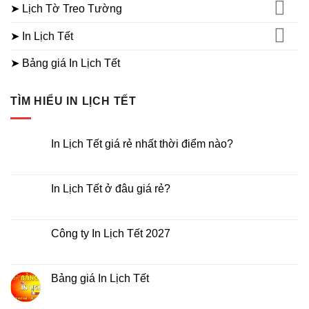
➤ Lịch Tờ Treo Tường
➤ In Lịch Tết
➤ Bảng giá In Lịch Tết
TÌM HIỂU IN LỊCH TẾT
In Lịch Tết giá rẻ nhất thời điểm nào?
Không
có
bình
luận
In Lịch Tết ở đâu giá rẻ?
ở
In
Không
Lịch
có
Tết
bình
giá
luận
Công ty In Lịch Tết 2027
rẻ
ở
nhất
In
Không
thời
Lịch
có
điểm
Tết
bình
nào?
ở
luận
Bảng giá In Lịch Tết
đâu
ở
giá
Công
Không
rẻ?
ty
có