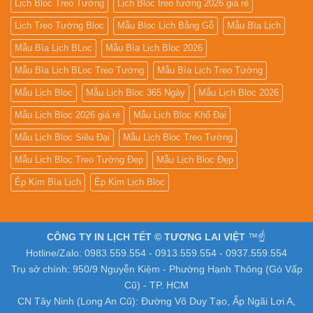
Lịch Bloc Treo Tường
Lịch Bloc treo tường 2026 giá rẻ
Lịch Treo Tường Bloc
Mẫu Bloc Lịch Bằng Gỗ
Mẫu Bìa Lịch
Mẫu Bìa Lịch BLoc
Mẫu Bìa Lịch Bloc 2026
Mẫu Bìa Lịch BLoc Treo Tường
Mẫu Bìa Lịch Treo Tường
Mẫu Lịch Bloc
Mẫu Lịch Bloc 365 Ngày
Mẫu Lịch Bloc 2026
Mẫu Lịch Bloc 2026 giá rẻ
Mẫu Lịch Bloc Khổ Đại
Mẫu Lịch Bloc Siêu Đại
Mẫu Lịch Bloc Treo Tường
Mẫu Lịch Bloc Treo Tường Đẹp
Mẫu Lịch Bloc Đẹp
Ép Kim Bìa Lịch
Ép Kim Lịch Bloc
CÔNG TY IN LỊCH TẾT © TƯƠNG LAI VIỆT
™☝️
Hotline/Zalo: 0983.559.554 - 0913.559.554 - 0937.559.554
Trụ sở chính: 950/9 Nguyễn Kiệm - Phường Hạnh Thông (Gò Vấp
Cũ) - TP. HCM
CN Tây Ninh (Long An Cũ): Đường Võ Duy Tạo, Ấp Ngãi Lợi A,