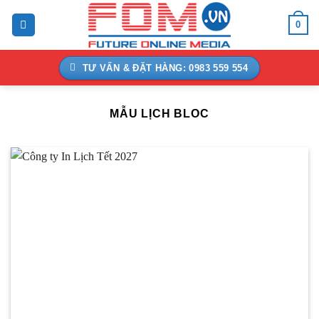
Bỏ
0
qua
nội
dung
TƯ VẤN & ĐẶT HÀNG: 0983 559 554
MẪU LỊCH BLOC