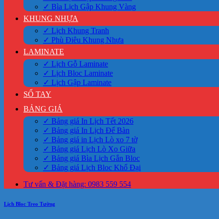
✓ Bìa Lịch Gập Khung Vàng
KHUNG NHỰA
✓ Lịch Khung Tranh
✓ Phù Điêu Khung Nhựa
LAMINATE
✓ Lịch Gỗ Laminate
✓ Lịch Bloc Laminate
✓ Lịch Gập Laminate
SỔ TAY
BẢNG GIÁ
✓ Bảng giá In Lịch Tết 2026
✓ Bảng giá In Lịch Để Bàn
✓ Bảng giá in Lịch Lò xo 7 tờ
✓ Bảng giá Lịch Lò Xo Giữa
✓ Bảng giá Bìa Lịch Gắn Bloc
✓ Bảng giá Lịch Bloc Khổ Đại
Tư vấn & Đặt hàng: 0983 559 554
Lịch Bloc Treo Tường