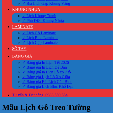
✓ Bìa Lịch Gập Khung Vàng
KHUNG NHỰA
✓ Lịch Khung Tranh
✓ Phù Điêu Khung Nhựa
LAMINATE
✓ Lịch Gỗ Laminate
✓ Lịch Bloc Laminate
✓ Lịch Gập Laminate
SỔ TAY
BẢNG GIÁ
✓ Bảng giá In Lịch Tết 2026
✓ Bảng giá In Lịch Để Bàn
✓ Bảng giá in Lịch Lò xo 7 tờ
✓ Bảng giá Lịch Lò Xo Giữa
✓ Bảng giá Bìa Lịch Gắn Bloc
✓ Bảng giá Lịch Bloc Khổ Đại
Tư vấn & Đặt hàng: 0983 559 554
Mẫu Lịch Gỗ Treo Tường