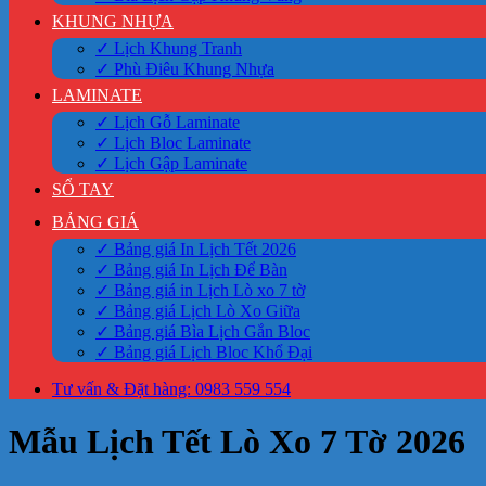
KHUNG NHỰA
✓ Lịch Khung Tranh
✓ Phù Điêu Khung Nhựa
LAMINATE
✓ Lịch Gỗ Laminate
✓ Lịch Bloc Laminate
✓ Lịch Gập Laminate
SỔ TAY
BẢNG GIÁ
✓ Bảng giá In Lịch Tết 2026
✓ Bảng giá In Lịch Để Bàn
✓ Bảng giá in Lịch Lò xo 7 tờ
✓ Bảng giá Lịch Lò Xo Giữa
✓ Bảng giá Bìa Lịch Gắn Bloc
✓ Bảng giá Lịch Bloc Khổ Đại
Tư vấn & Đặt hàng: 0983 559 554
Mẫu Lịch Tết Lò Xo 7 Tờ 2026