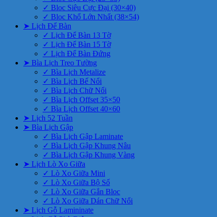
✓ Bloc Siêu Cực Đại (30×40)
✓ Bloc Khổ Lớn Nhất (38×54)
➤ Lịch Để Bàn
✓ Lịch Để Bàn 13 Tờ
✓ Lịch Để Bàn 15 Tờ
✓ Lịch Để Bàn Đứng
➤ Bìa Lịch Treo Tường
✓ Bìa Lịch Metalize
✓ Bìa Lịch Bế Nổi
✓ Bìa Lịch Chữ Nổi
✓ Bìa Lịch Offset 35×50
✓ Bìa Lịch Offset 40×60
➤ Lịch 52 Tuần
➤ Bìa Lịch Gập
✓ Bìa Lịch Gập Laminate
✓ Bìa Lịch Gập Khung Nâu
✓ Bìa Lịch Gập Khung Vàng
➤ Lịch Lò Xo Giữa
✓ Lò Xo Giữa Mini
✓ Lò Xo Giữa Bộ Số
✓ Lò Xo Giữa Gắn Bloc
✓ Lò Xo Giữa Dán Chữ Nổi
➤ Lịch Gỗ Lamininate