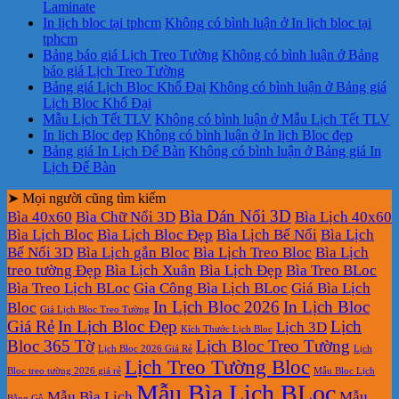
Laminate
In lịch bloc tại tphcm
Không có bình luận
ở In lịch bloc tại
tphcm
Bảng báo giá Lịch Treo Tường
Không có bình luận
ở Bảng
báo giá Lịch Treo Tường
Bảng giá Lịch Bloc Khổ Đại
Không có bình luận
ở Bảng giá
Lịch Bloc Khổ Đại
Mẫu Lịch Tết TLV
Không có bình luận
ở Mẫu Lịch Tết TLV
In lịch Bloc đẹp
Không có bình luận
ở In lịch Bloc đẹp
Bảng giá In Lịch Để Bàn
Không có bình luận
ở Bảng giá In
Lịch Để Bàn
➤ Mọi người cũng tìm kiếm
Bìa Dán Nổi 3D
Bìa 40x60
Bìa Chữ Nổi 3D
Bìa Lịch 40x60
Bìa Lịch Bloc
Bìa Lịch Bloc Đẹp
Bìa Lịch Bế Nổi
Bìa Lịch
Bế Nổi 3D
Bìa Lịch gắn Bloc
Bìa Lịch Treo Bloc
Bìa Lịch
treo tường Đẹp
Bìa Lịch Xuân
Bìa Lịch Đẹp
Bìa Treo BLoc
Bìa Treo Lịch BLoc
Gia Công Bìa Lịch BLoc
Giá Bìa Lịch
In Lịch Bloc 2026
In Lịch Bloc
Bloc
Giá Lịch Bloc Treo Tường
Giá Rẻ
In Lịch Bloc Đẹp
Lịch
Lịch 3D
Kích Thước Lịch Bloc
Bloc 365 Tờ
Lịch Bloc Treo Tường
Lịch Bloc 2026 Giá Rẻ
Lịch
Lịch Treo Tường Bloc
Bloc treo tường 2026 giá rẻ
Mẫu Bloc Lịch
Mẫu Bìa Lịch BLoc
Mẫu Bìa Lịch
Mẫu
Bằng Gỗ