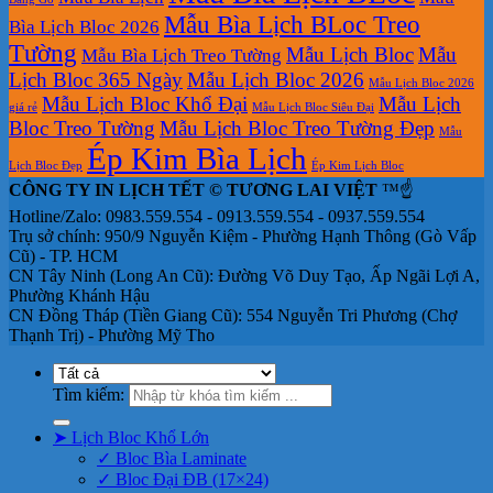
Mẫu Bìa Lịch BLoc Treo
Bìa Lịch Bloc 2026
Tường
Mẫu Lịch Bloc
Mẫu
Mẫu Bìa Lịch Treo Tường
Lịch Bloc 365 Ngày
Mẫu Lịch Bloc 2026
Mẫu Lịch Bloc 2026
Mẫu Lịch Bloc Khổ Đại
Mẫu Lịch
giá rẻ
Mẫu Lịch Bloc Siêu Đại
Bloc Treo Tường
Mẫu Lịch Bloc Treo Tường Đẹp
Mẫu
Ép Kim Bìa Lịch
Lịch Bloc Đẹp
Ép Kim Lịch Bloc
CÔNG TY IN LỊCH TẾT © TƯƠNG LAI VIỆT
™☝️
Hotline/Zalo: 0983.559.554 - 0913.559.554 - 0937.559.554
Trụ sở chính: 950/9 Nguyễn Kiệm - Phường Hạnh Thông (Gò Vấp
Cũ) - TP. HCM
CN Tây Ninh (Long An Cũ): Đường Võ Duy Tạo, Ấp Ngãi Lợi A,
Phường Khánh Hậu
CN Đồng Tháp (Tiền Giang Cũ): 554 Nguyễn Tri Phương (Chợ
Thạnh Trị) - Phường Mỹ Tho
Tìm kiếm:
➤ Lịch Bloc Khổ Lớn
✓ Bloc Bìa Laminate
✓ Bloc Đại ĐB (17×24)