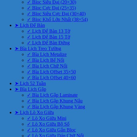
✓ Bloc Siêu Đại (20×30)
✓ Bloc Cực Đại (25×35)
✓ Bloc Siêu Cực Đại (30×40)
✓ Bloc Khổ Lớn Nhất (38×54)
➤ Lịch Để Bàn
✓ Lịch Để Bàn 13 Tờ
✓ Lịch Để Bàn 15 Tờ
✓ Lịch Để Bàn Đứng
➤ Bìa Lịch Treo Tường
✓ Bìa Lịch Metalize
✓ Bìa Lịch Bế Nổi
✓ Bìa Lịch Chữ Nổi
✓ Bìa Lịch Offset 35×50
✓ Bìa Lịch Offset 40×60
➤ Lịch 52 Tuần
➤ Bìa Lịch Gập
✓ Bìa Lịch Gập Laminate
✓ Bìa Lịch Gập Khung Nâu
✓ Bìa Lịch Gập Khung Vàng
➤ Lịch Lò Xo Giữa
✓ Lò Xo Giữa Mini
✓ Lò Xo Giữa Bộ Số
✓ Lò Xo Giữa Gắn Bloc
✓ Lò Xo Giữa Dán Chữ Nổi