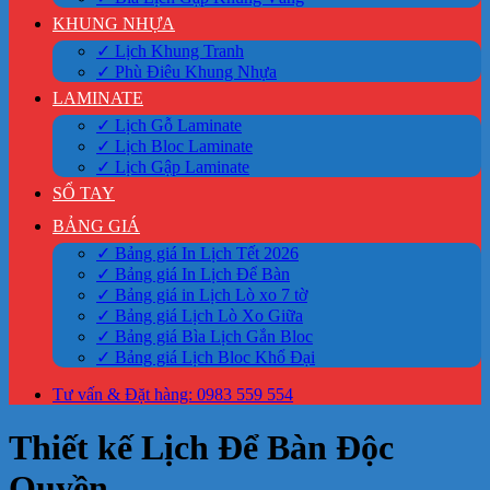
KHUNG NHỰA
✓ Lịch Khung Tranh
✓ Phù Điêu Khung Nhựa
LAMINATE
✓ Lịch Gỗ Laminate
✓ Lịch Bloc Laminate
✓ Lịch Gập Laminate
SỔ TAY
BẢNG GIÁ
✓ Bảng giá In Lịch Tết 2026
✓ Bảng giá In Lịch Để Bàn
✓ Bảng giá in Lịch Lò xo 7 tờ
✓ Bảng giá Lịch Lò Xo Giữa
✓ Bảng giá Bìa Lịch Gắn Bloc
✓ Bảng giá Lịch Bloc Khổ Đại
Tư vấn & Đặt hàng: 0983 559 554
Thiết kế Lịch Để Bàn Độc
Quyền