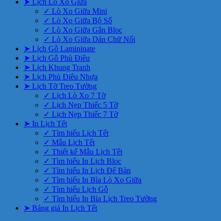
➤ Lịch Lò Xo Giữa
✓ Lò Xo Giữa Mini
✓ Lò Xo Giữa Bộ Số
✓ Lò Xo Giữa Gắn Bloc
✓ Lò Xo Giữa Dán Chữ Nổi
➤ Lịch Gỗ Lamininate
➤ Lịch Gỗ Phù Điêu
➤ Lịch Khung Tranh
➤ Lịch Phù Điêu Nhựa
➤ Lịch Tờ Treo Tường
✓ Lịch Lò Xo 7 Tờ
✓ Lịch Nẹp Thiếc 5 Tờ
✓ Lịch Nẹp Thiếc 7 Tờ
➤ In Lịch Tết
✓ Tìm hiểu Lịch Tết
✓ Mẫu Lịch Tết
✓ Thiết kế Mẫu Lịch Tết
✓ Tìm hiểu In Lịch Bloc
✓ Tìm hiểu In Lịch Để Bàn
✓ Tìm hiểu In Bìa Lò Xo Giữa
✓ Tìm hiểu Lịch Gỗ
✓ Tìm hiểu In Bìa Lịch Treo Tường
➤ Bảng giá In Lịch Tết