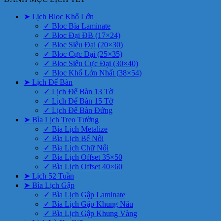
➤ Lịch Bloc Khổ Lớn
✓ Bloc Bìa Laminate
✓ Bloc Đại ĐB (17×24)
✓ Bloc Siêu Đại (20×30)
✓ Bloc Cực Đại (25×35)
✓ Bloc Siêu Cực Đại (30×40)
✓ Bloc Khổ Lớn Nhất (38×54)
➤ Lịch Để Bàn
✓ Lịch Để Bàn 13 Tờ
✓ Lịch Để Bàn 15 Tờ
✓ Lịch Để Bàn Đứng
➤ Bìa Lịch Treo Tường
✓ Bìa Lịch Metalize
✓ Bìa Lịch Bế Nổi
✓ Bìa Lịch Chữ Nổi
✓ Bìa Lịch Offset 35×50
✓ Bìa Lịch Offset 40×60
➤ Lịch 52 Tuần
➤ Bìa Lịch Gập
✓ Bìa Lịch Gập Laminate
✓ Bìa Lịch Gập Khung Nâu
✓ Bìa Lịch Gập Khung Vàng