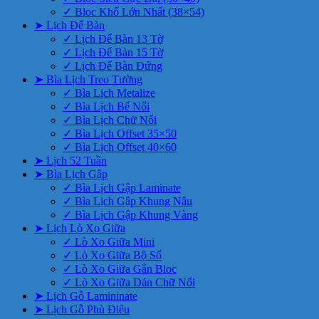
✓ Bloc Khổ Lớn Nhất (38×54)
➤ Lịch Để Bàn
✓ Lịch Để Bàn 13 Tờ
✓ Lịch Để Bàn 15 Tờ
✓ Lịch Để Bàn Đứng
➤ Bìa Lịch Treo Tường
✓ Bìa Lịch Metalize
✓ Bìa Lịch Bế Nổi
✓ Bìa Lịch Chữ Nổi
✓ Bìa Lịch Offset 35×50
✓ Bìa Lịch Offset 40×60
➤ Lịch 52 Tuần
➤ Bìa Lịch Gập
✓ Bìa Lịch Gập Laminate
✓ Bìa Lịch Gập Khung Nâu
✓ Bìa Lịch Gập Khung Vàng
➤ Lịch Lò Xo Giữa
✓ Lò Xo Giữa Mini
✓ Lò Xo Giữa Bộ Số
✓ Lò Xo Giữa Gắn Bloc
✓ Lò Xo Giữa Dán Chữ Nổi
➤ Lịch Gỗ Lamininate
➤ Lịch Gỗ Phù Điêu