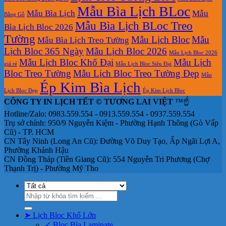
Mẫu Bìa Lịch BLoc
Mẫu Bìa Lịch
Mẫu
Bằng Gỗ
Mẫu Bìa Lịch BLoc Treo
Bìa Lịch Bloc 2026
Tường
Mẫu Lịch Bloc
Mẫu
Mẫu Bìa Lịch Treo Tường
Lịch Bloc 365 Ngày
Mẫu Lịch Bloc 2026
Mẫu Lịch Bloc 2026
Mẫu Lịch Bloc Khổ Đại
Mẫu Lịch
giá rẻ
Mẫu Lịch Bloc Siêu Đại
Bloc Treo Tường
Mẫu Lịch Bloc Treo Tường Đẹp
Mẫu
Ép Kim Bìa Lịch
Lịch Bloc Đẹp
Ép Kim Lịch Bloc
CÔNG TY IN LỊCH TẾT © TƯƠNG LAI VIỆT
™☝️
Hotline/Zalo: 0983.559.554 - 0913.559.554 - 0937.559.554
Trụ sở chính: 950/9 Nguyễn Kiệm - Phường Hạnh Thông (Gò Vấp
Cũ) - TP. HCM
CN Tây Ninh (Long An Cũ): Đường Võ Duy Tạo, Ấp Ngãi Lợi A,
Phường Khánh Hậu
CN Đồng Tháp (Tiền Giang Cũ): 554 Nguyễn Tri Phương (Chợ
Thạnh Trị) - Phường Mỹ Tho
Tìm
kiếm:
➤ Lịch Bloc Khổ Lớn
✓ Bloc Bìa Laminate