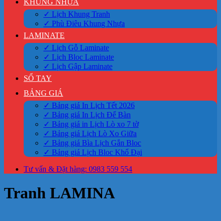
KHUNG NHỰA
✓ Lịch Khung Tranh
✓ Phù Điêu Khung Nhựa
LAMINATE
✓ Lịch Gỗ Laminate
✓ Lịch Bloc Laminate
✓ Lịch Gập Laminate
SỔ TAY
BẢNG GIÁ
✓ Bảng giá In Lịch Tết 2026
✓ Bảng giá In Lịch Để Bàn
✓ Bảng giá in Lịch Lò xo 7 tờ
✓ Bảng giá Lịch Lò Xo Giữa
✓ Bảng giá Bìa Lịch Gắn Bloc
✓ Bảng giá Lịch Bloc Khổ Đại
Tư vấn & Đặt hàng: 0983 559 554
Tranh LAMINA