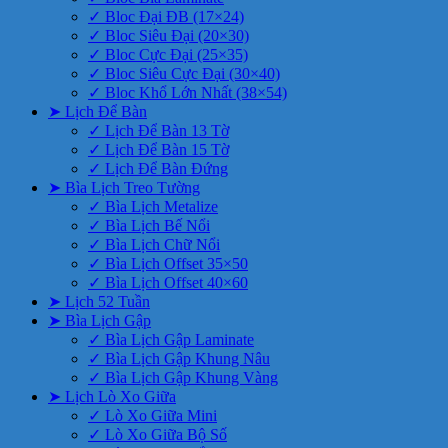
✓ Bloc Đại ĐB (17×24)
✓ Bloc Siêu Đại (20×30)
✓ Bloc Cực Đại (25×35)
✓ Bloc Siêu Cực Đại (30×40)
✓ Bloc Khổ Lớn Nhất (38×54)
➤ Lịch Để Bàn
✓ Lịch Để Bàn 13 Tờ
✓ Lịch Để Bàn 15 Tờ
✓ Lịch Để Bàn Đứng
➤ Bìa Lịch Treo Tường
✓ Bìa Lịch Metalize
✓ Bìa Lịch Bế Nổi
✓ Bìa Lịch Chữ Nổi
✓ Bìa Lịch Offset 35×50
✓ Bìa Lịch Offset 40×60
➤ Lịch 52 Tuần
➤ Bìa Lịch Gập
✓ Bìa Lịch Gập Laminate
✓ Bìa Lịch Gập Khung Nâu
✓ Bìa Lịch Gập Khung Vàng
➤ Lịch Lò Xo Giữa
✓ Lò Xo Giữa Mini
✓ Lò Xo Giữa Bộ Số