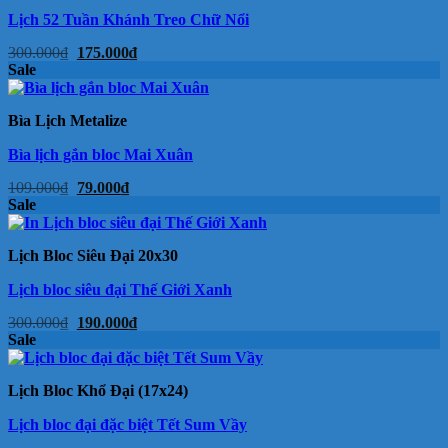
Lịch 52 Tuần Khánh Treo Chữ Nổi
Giá
Giá
300.000
₫
175.000
₫
gốc
hiện
Sale
là:
tại
300.000₫.
là:
175.000₫.
Bìa Lịch Metalize
Bìa lịch gắn bloc Mai Xuân
Giá
Giá
109.000
₫
79.000
₫
gốc
hiện
Sale
là:
tại
109.000₫.
là:
79.000₫.
Lịch Bloc Siêu Đại 20x30
Lịch bloc siêu đại Thế Giới Xanh
Giá
Giá
300.000
₫
190.000
₫
gốc
hiện
Sale
là:
tại
300.000₫.
là:
190.000₫.
Lịch Bloc Khổ Đại (17x24)
Lịch bloc đại đặc biệt Tết Sum Vầy