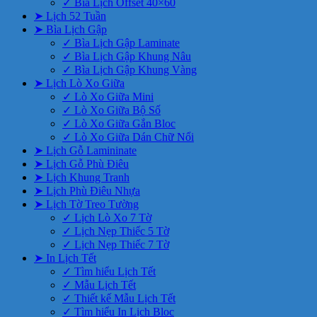
✓ Bìa Lịch Offset 40×60
➤ Lịch 52 Tuần
➤ Bìa Lịch Gập
✓ Bìa Lịch Gập Laminate
✓ Bìa Lịch Gập Khung Nâu
✓ Bìa Lịch Gập Khung Vàng
➤ Lịch Lò Xo Giữa
✓ Lò Xo Giữa Mini
✓ Lò Xo Giữa Bộ Số
✓ Lò Xo Giữa Gắn Bloc
✓ Lò Xo Giữa Dán Chữ Nổi
➤ Lịch Gỗ Lamininate
➤ Lịch Gỗ Phù Điêu
➤ Lịch Khung Tranh
➤ Lịch Phù Điêu Nhựa
➤ Lịch Tờ Treo Tường
✓ Lịch Lò Xo 7 Tờ
✓ Lịch Nẹp Thiếc 5 Tờ
✓ Lịch Nẹp Thiếc 7 Tờ
➤ In Lịch Tết
✓ Tìm hiểu Lịch Tết
✓ Mẫu Lịch Tết
✓ Thiết kế Mẫu Lịch Tết
✓ Tìm hiểu In Lịch Bloc