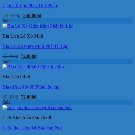
Lịch Gỗ Lộc Phát Thư Pháp
Giá
Giá
750.000
₫
550.000
₫
gốc
hiện
Sale
là:
tại
750.000₫.
là:
550.000₫.
Bìa Lịch Lò Xo Mini
Bìa Lò Xo Giữa Mini Phật Di Lặc
Giá
Giá
85.000
₫
72.000
₫
gốc
hiện
Sale
là:
tại
85.000₫.
là:
72.000₫.
Bìa Lịch Offet
Bìa offset 40×60 Phúc lộc thọ
Giá
Giá
90.000
₫
72.000
₫
gốc
hiện
Sale
là:
tại
90.000₫.
là:
72.000₫.
Lịch Bloc Siêu Đại 20x30
Lịch bloc siêu đại Bìa Dán Nổi