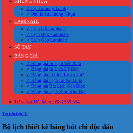
KHUNG NHỰA
✓ Lịch Khung Tranh
✓ Phù Điêu Khung Nhựa
LAMINATE
✓ Lịch Gỗ Laminate
✓ Lịch Bloc Laminate
✓ Lịch Gập Laminate
SỔ TAY
BẢNG GIÁ
✓ Bảng giá In Lịch Tết 2026
✓ Bảng giá In Lịch Để Bàn
✓ Bảng giá in Lịch Lò xo 7 tờ
✓ Bảng giá Lịch Lò Xo Giữa
✓ Bảng giá Bìa Lịch Gắn Bloc
✓ Bảng giá Lịch Bloc Khổ Đại
Tư vấn & Đặt hàng: 0983 559 554
Tìm hiểu Lịch Tết
Bộ lịch thiết kế bằng bút chì độc đáo