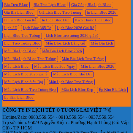
Bìa Treo BLoc
Bìa Treo Lịch BLoc
Để
Gia Công Bìa Lịch BLoc
Bàn
Giá Bìa Lịch Bloc
Giá Lịch Bloc Treo Tường
In Lịch Bloc 2026
In Lịch Bloc Giá Rẻ
In Lịch Bloc Đẹp
Kích Thước Lịch Bloc
Lịch 3D
Lịch Bloc 365 Tờ
Lịch Bloc 2026 Giá Rẻ
Lịch Bloc Treo Tường
Lịch Bloc treo tường 2026 giá rẻ
Lịch Treo Tường Bloc
Mẫu Bloc Lịch Bằng Gỗ
Mẫu Bìa Lịch
Mẫu Bìa Lịch BLoc
Mẫu Bìa Lịch Bloc 2026
Mẫu Bìa Lịch BLoc Treo Tường
Mẫu Bìa Lịch Treo Tường
Mẫu Lịch Bloc
Mẫu Lịch Bloc 365 Ngày
Mẫu Lịch Bloc 2026
Mẫu Lịch Bloc 2026 giá rẻ
Mẫu Lịch Bloc Khổ Đại
Mẫu Lịch Bloc Siêu Đại
Mẫu Lịch Bloc Treo Tường
Mẫu Lịch Bloc Treo Tường Đẹp
Mẫu Lịch Bloc Đẹp
Ép Kim Bìa Lịch
Ép Kim Lịch Bloc
CÔNG TY IN LỊCH TẾT © TƯƠNG LAI VIỆT
™☝️
Hotline/Zalo: 0983.559.554 - 0913.559.554 - 0937.559.554
Trụ sở chính: 950/9 Nguyễn Kiệm - Phường Hạnh Thông (Gò Vấp
Cũ) - TP. HCM