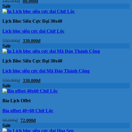
Giá
Giá
145.000
₫
88.000
₫
gốc
hiện
Sale
là:
tại
145.000₫.
là:
88.000₫.
Lịch Bloc Siêu Cực Đại 30x40
Lịch bloc siêu cực đại Chữ Lộc
Giá
Giá
550.000
₫
330.000
₫
gốc
hiện
Sale
là:
tại
550.000₫.
là:
330.000₫.
Lịch Bloc Siêu Cực Đại 30x40
Lịch bloc siêu cực đại Mã Đáo Thành Công
Giá
Giá
550.000
₫
330.000
₫
gốc
hiện
Sale
là:
tại
550.000₫.
là:
330.000₫.
Bìa Lịch Offet
Bìa offset 40×60 Chữ Lộc
Giá
Giá
90.000
₫
72.000
₫
gốc
hiện
Sale
là:
tại