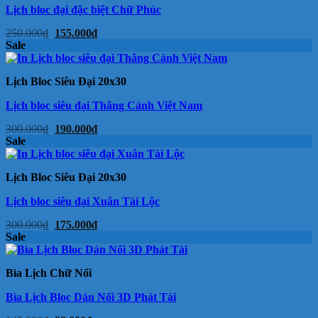
Lịch bloc đại đặc biệt Chữ Phúc
Giá
Giá
250.000
₫
155.000
₫
gốc
hiện
Sale
là:
tại
250.000₫.
là:
155.000₫.
Lịch Bloc Siêu Đại 20x30
Lịch bloc siêu đại Thắng Cảnh Việt Nam
Giá
Giá
300.000
₫
190.000
₫
gốc
hiện
Sale
là:
tại
300.000₫.
là:
190.000₫.
Lịch Bloc Siêu Đại 20x30
Lịch bloc siêu đại Xuân Tài Lộc
Giá
Giá
300.000
₫
175.000
₫
gốc
hiện
Sale
là:
tại
300.000₫.
là:
175.000₫.
Bìa Lịch Chữ Nổi
Bìa Lịch Bloc Dán Nổi 3D Phát Tài