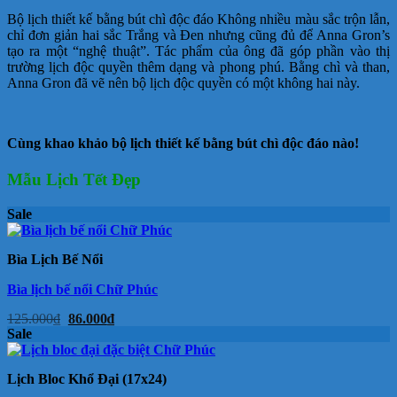
Bộ lịch thiết kế bằng bút chì độc đáo Không nhiều màu sắc trộn lẫn,
chỉ đơn giản hai sắc Trắng và Đen nhưng cũng đủ để Anna Gron’s
tạo ra một “nghệ thuật”. Tác phẩm của ông đã góp phần vào thị
trường lịch độc quyền thêm dạng và phong phú. Bằng chì và than,
Anna Gron đã vẽ nên bộ lịch độc quyền có một không hai này.
Cùng khao khảo bộ lịch thiết kế bằng bút chì độc đáo nào!
Mẫu Lịch Tết Đẹp
Sale
Bìa Lịch Bế Nổi
Bìa lịch bế nổi Chữ Phúc
Giá
Giá
125.000
₫
86.000
₫
gốc
hiện
Sale
là:
tại
125.000₫.
là:
86.000₫.
Lịch Bloc Khổ Đại (17x24)