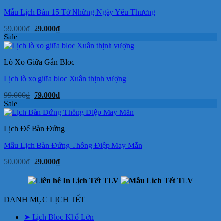
Mẫu Lịch Bàn 15 Tờ Những Ngày Yêu Thương
Giá
Giá
59.000
₫
29.000
₫
gốc
hiện
Sale
là:
tại
59.000₫.
là:
29.000₫.
Lò Xo Giữa Gắn Bloc
Lịch lò xo giữa bloc Xuân thịnh vượng
Giá
Giá
99.000
₫
79.000
₫
gốc
hiện
Sale
là:
tại
99.000₫.
là:
79.000₫.
Lịch Để Bàn Đứng
Mẫu Lịch Bàn Đứng Thông Điệp May Mắn
Giá
Giá
50.000
₫
29.000
₫
gốc
hiện
là:
tại
50.000₫.
là:
29.000₫.
DANH MỤC LỊCH TẾT
➤ Lịch Bloc Khổ Lớn