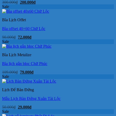
Giá
Giá
300.000
₫
200.000
₫
gốc
hiện
Sale
là:
tại
300.000₫.
là:
200.000₫.
Bìa Lịch Offet
Bìa offset 40×60 Chữ Lộc
Giá
Giá
90.000
₫
72.000
₫
gốc
hiện
Sale
là:
tại
90.000₫.
là:
72.000₫.
Bìa Lịch Metalize
Bìa lịch gắn bloc Chữ Phúc
Giá
Giá
109.000
₫
79.000
₫
gốc
hiện
Sale
là:
tại
109.000₫.
là:
79.000₫.
Lịch Để Bàn Đứng
Mẫu Lịch Bàn Đứng Xuân Tài Lộc
Giá
Giá
50.000
₫
29.000
₫
gốc
hiện
Sale
là:
tại