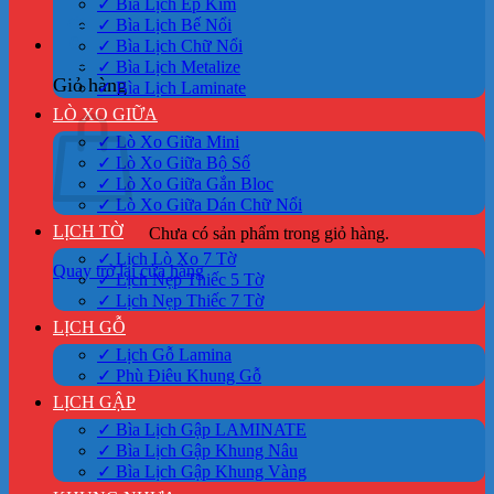
✓ Bìa Lịch Ép Kim
✓ Bìa Lịch Bế Nổi
0
✓ Bìa Lịch Chữ Nổi
✓ Bìa Lịch Metalize
Giỏ hàng
✓ Bìa Lịch Laminate
LÒ XO GIỮA
✓ Lò Xo Giữa Mini
✓ Lò Xo Giữa Bộ Số
✓ Lò Xo Giữa Gắn Bloc
✓ Lò Xo Giữa Dán Chữ Nổi
LỊCH TỜ
Chưa có sản phẩm trong giỏ hàng.
✓ Lịch Lò Xo 7 Tờ
Quay trở lại cửa hàng
✓ Lịch Nẹp Thiếc 5 Tờ
✓ Lịch Nẹp Thiếc 7 Tờ
LỊCH GỖ
✓ Lịch Gỗ Lamina
✓ Phù Điêu Khung Gỗ
LỊCH GẬP
✓ Bìa Lịch Gập LAMINATE
✓ Bìa Lịch Gập Khung Nâu
✓ Bìa Lịch Gập Khung Vàng