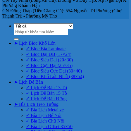
CN Tây Ninh (Long An Cũ): Đường Võ Duy Tạo, Ấp Ngãi Lợi A,
Phường Khánh Hậu
CN Đồng Tháp (Tiền Giang Cũ): 554 Nguyễn Tri Phương (Chợ
Thạnh Trị) - Phường Mỹ Tho
Tìm
kiếm:
➤ Lịch Bloc Khổ Lớn
✓ Bloc Bìa Laminate
✓ Bloc Đại ĐB (17×24)
✓ Bloc Siêu Đại (20×30)
✓ Bloc Cực Đại (25×35)
✓ Bloc Siêu Cực Đại (30×40)
✓ Bloc Khổ Lớn Nhất (38×54)
➤ Lịch Để Bàn
✓ Lịch Để Bàn 13 Tờ
✓ Lịch Để Bàn 15 Tờ
✓ Lịch Để Bàn Đứng
➤ Bìa Lịch Treo Tường
✓ Bìa Lịch Metalize
✓ Bìa Lịch Bế Nổi
✓ Bìa Lịch Chữ Nổi
✓ Bìa Lịch Offset 35×50