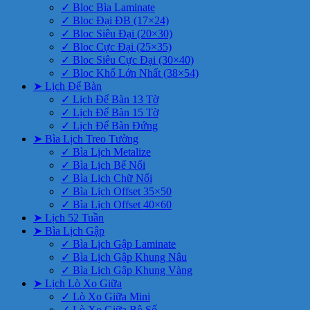
✓ Bloc Bìa Laminate
✓ Bloc Đại ĐB (17×24)
✓ Bloc Siêu Đại (20×30)
✓ Bloc Cực Đại (25×35)
✓ Bloc Siêu Cực Đại (30×40)
✓ Bloc Khổ Lớn Nhất (38×54)
➤ Lịch Để Bàn
✓ Lịch Để Bàn 13 Tờ
✓ Lịch Để Bàn 15 Tờ
✓ Lịch Để Bàn Đứng
➤ Bìa Lịch Treo Tường
✓ Bìa Lịch Metalize
✓ Bìa Lịch Bế Nổi
✓ Bìa Lịch Chữ Nổi
✓ Bìa Lịch Offset 35×50
✓ Bìa Lịch Offset 40×60
➤ Lịch 52 Tuần
➤ Bìa Lịch Gập
✓ Bìa Lịch Gập Laminate
✓ Bìa Lịch Gập Khung Nâu
✓ Bìa Lịch Gập Khung Vàng
➤ Lịch Lò Xo Giữa
✓ Lò Xo Giữa Mini
✓ Lò Xo Giữa Bộ Số