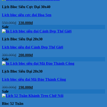
90.000₫.
là:
72.000₫.
Lịch Bloc Siêu Cực Đại 30x40
Lịch bloc siêu cực đại Hoa Sen
Giá
Giá
550.000
₫
330.000
₫
gốc
hiện
Sale
là:
tại
550.000₫.
là:
330.000₫.
Lịch Bloc Siêu Đại 20x30
Lịch bloc siêu đại Cảnh Đẹp Thế Giới
Giá
Giá
300.000
₫
200.000
₫
gốc
hiện
Sale
là:
tại
300.000₫.
là:
200.000₫.
Lịch Bloc Siêu Đại 20x30
Lịch bloc siêu đại Mã Đáo Thành Công
Giá
Giá
300.000
₫
190.000
₫
gốc
hiện
Sale
là:
tại
300.000₫.
là:
190.000₫.
Bloc 52 Tuần