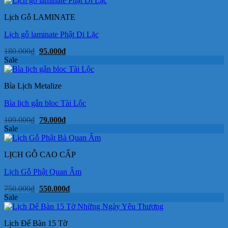
50.000₫.
là:
29.000₫.
Lịch Gỗ LAMINATE
Lịch gỗ laminate Phật Di Lặc
Giá
Giá
180.000
₫
95.000
₫
gốc
hiện
Sale
là:
tại
180.000₫.
là:
95.000₫.
Bìa Lịch Metalize
Bìa lịch gắn bloc Tài Lộc
Giá
Giá
109.000
₫
79.000
₫
gốc
hiện
Sale
là:
tại
109.000₫.
là:
79.000₫.
LỊCH GỖ CAO CẤP
Lịch Gỗ Phật Quan Âm
Giá
Giá
750.000
₫
550.000
₫
gốc
hiện
Sale
là:
tại
750.000₫.
là:
550.000₫.
Lịch Để Bàn 15 Tờ