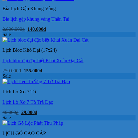
Bìa Lịch Gập Khung Vàng
Bìa lịch gập khung vàng Thần Tài
Giá
Giá
2.800.000
₫
140.000
₫
gốc
hiện
Sale
là:
tại
2.800.000₫.
là:
140.000₫.
Lịch Bloc Khổ Đại (17x24)
Lịch bloc đại đặc biệt Khai Xuân Đại Cát
Giá
Giá
250.000
₫
155.000
₫
gốc
hiện
Sale
là:
tại
250.000₫.
là:
155.000₫.
Lịch Lò Xo 7 Tờ
Lịch Lò Xo 7 Tờ Trà Đạo
Giá
Giá
40.000
₫
29.000
₫
gốc
hiện
Sale
là:
tại
40.000₫.
là:
29.000₫.
LỊCH GỖ CAO CẤP