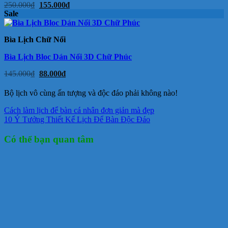
Giá
Giá
250.000
₫
155.000
₫
gốc
hiện
Sale
là:
tại
250.000₫.
là:
155.000₫.
Bìa Lịch Chữ Nổi
Bìa Lịch Bloc Dán Nổi 3D Chữ Phúc
Giá
Giá
145.000
₫
88.000
₫
gốc
hiện
là:
tại
Bộ lịch vô cùng ấn tượng và độc đáo phải không nào!
145.000₫.
là:
88.000₫.
Cách làm lịch để bàn cá nhân đơn giản mà đẹp
10 Ý Tưởng Thiết Kế Lịch Để Bàn Độc Đáo
Có thể bạn quan tâm