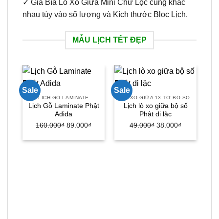
✓ Giá Bìa Lò Xo Giữa Mini Chữ Lộc cũng khác
nhau tùy vào số lượng và Kích thước Bloc Lịch.
MẪU LỊCH TẾT ĐẸP
Sale
Sale
Sal
LỊCH GỖ LAMINATE
LÒ XO GIỮA 13 TỜ BỘ SỐ
Lịch Gỗ Laminate Phật
Lịch lò xo giữa bộ số
Hot
Adida
Phật di lặc
Giá
Giá
Giá
Giá
160.000
₫
89.000
₫
49.000
₫
38.000
₫
gốc
hiện
gốc
hiện
là:
tại
là:
tại
160.000₫.
là:
49.000₫.
là:
89.000₫.
38.000₫.