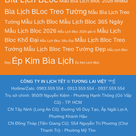
Mẫu
Mẫu Bìa Lịch Bloc 2026
Bìa Lịch BLoc Treo Tường
Mẫu Bìa Lịch Treo
Mẫu Lịch Bloc
Mẫu Lịch Bloc 365 Ngày
Tường
Mẫu Lịch Bloc 2026
Mẫu Lịch
Mẫu Lịch Bloc 2026 giá rẻ
Bloc Khổ Đại
Mẫu Lịch Bloc Treo
Mẫu Lịch Bloc Siêu Đại
Tường
Mẫu Lịch Bloc Treo Tường Đẹp
Mẫu Lịch Bloc
Ép Kim Bìa Lịch
Đẹp
Ép Kim Lịch Bloc
CÔNG TY IN LỊCH TẾT © TƯƠNG LAI VIỆT
™☝️
Hotline/Zalo: 0983.559.554 - 0913.559.554 - 0937.559.554
Trụ sở chính: 950/9 Nguyễn Kiệm - Phường Hạnh Thông (Gò Vấp
Cũ) - TP. HCM
CN Tây Ninh (Long An Cũ): Đường Võ Duy Tạo, Ấp Ngãi Lợi A,
Phường Khánh Hậu
CN Đồng Tháp (Tiền Giang Cũ): 554 Nguyễn Tri Phương (Chợ
Thạnh Trị) - Phường Mỹ Tho