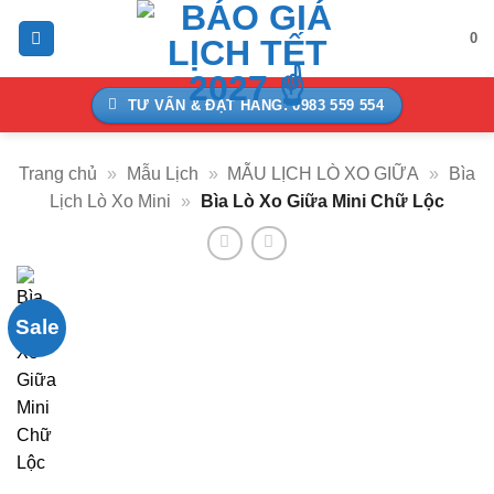
Bỏ
0
qua
nội
dung
TƯ VẤN & ĐẶT HÀNG: 0983 559 554
Trang chủ
»
Mẫu Lịch
»
MẪU LỊCH LÒ XO GIỮA
»
Bìa
Lịch Lò Xo Mini
»
Bìa Lò Xo Giữa Mini Chữ Lộc
Sale