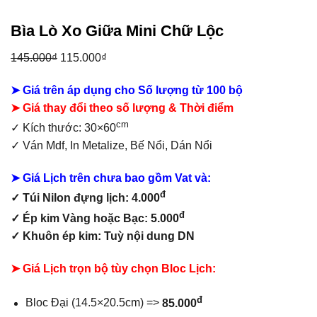
Bìa Lò Xo Giữa Mini Chữ Lộc
Giá
Giá
145.000
₫
115.000
₫
gốc
hiện
➤ Giá trên áp dụng cho Số lượng từ 100 bộ
là:
tại
➤ Giá thay đổi theo số lượng & Thời điểm
145.000₫.
là:
cm
115.000₫.
✓ Kích thước: 30×60
✓ Ván Mdf,
In Metalize, Bế Nổi, Dán Nổi
➤ Giá Lịch trên chưa bao gồm
Vat và:
đ
✓ Túi Nilon đựng lịch: 4.000
đ
✓ Ép kim Vàng hoặc Bạc: 5.000
✓ Khuôn ép kim: Tuỳ nội dung DN
➤ Giá Lịch trọn bộ tùy chọn Bloc Lịch:
đ
Bloc Đại (14.5×20.5cm) =>
85.000