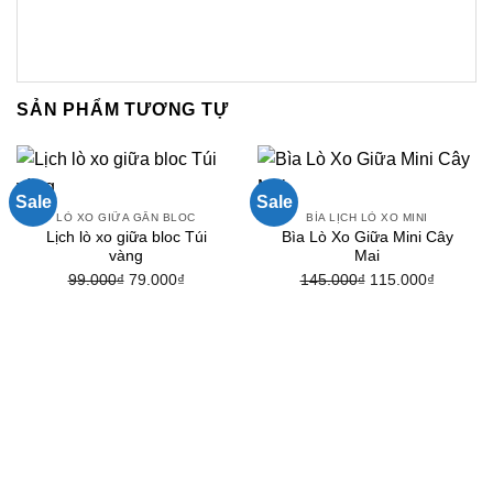
SẢN PHẨM TƯƠNG TỰ
Sale
Sale
LÒ XO GIỮA GẮN BLOC
BÌA LỊCH LÒ XO MINI
Lịch lò xo giữa bloc Túi
Bìa Lò Xo Giữa Mini Cây
vàng
Mai
Giá
Giá
Giá
Giá
99.000
₫
79.000
₫
145.000
₫
115.000
₫
gốc
hiện
gốc
hiện
là:
tại
là:
tại
99.000₫.
là:
145.000₫.
là:
79.000₫.
115.000