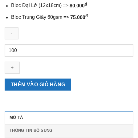
đ
Bloc Đại Lở (12x18cm) =>
80.000
đ
Bloc Trung Giấy 60gsm =>
75.000
Bìa
Lò
Xo
Giữa
Mini
Chữ
THÊM VÀO GIỎ HÀNG
Lộc
số
lượng
MÔ TẢ
THÔNG TIN BỔ SUNG