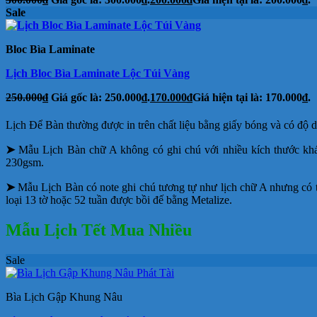
Sale
Bloc Bìa Laminate
Lịch Bloc Bìa Laminate Lộc Túi Vàng
250.000
₫
Giá gốc là: 250.000₫.
170.000
₫
Giá hiện tại là: 170.000₫.
Lịch Để Bàn thường được in trên chất liệu bằng giấy bóng và có độ 
➤
Mẫu Lịch Bàn chữ A không có ghi chú với nhiều kích thước khác
230gsm.
➤
Mẫu Lịch Bàn có note ghi chú tương tự như lịch chữ A nhưng có 
loại 13 tờ hoặc 52 tuần được bồi đế bằng Metalize.
Mẫu Lịch Tết Mua Nhiều
Sale
Bìa Lịch Gập Khung Nâu