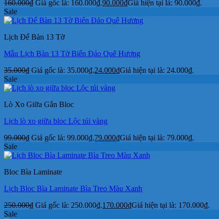
160.000
₫
Giá gốc là: 160.000₫.
90.000
₫
Giá hiện tại là: 90.000₫.
Sale
Lịch Để Bàn 13 Tờ
Mẫu Lịch Bàn 13 Tờ Biển Đảo Quê Hương
35.000
₫
Giá gốc là: 35.000₫.
24.000
₫
Giá hiện tại là: 24.000₫.
Sale
Lò Xo Giữa Gắn Bloc
Lịch lò xo giữa bloc Lộc túi vàng
99.000
₫
Giá gốc là: 99.000₫.
79.000
₫
Giá hiện tại là: 79.000₫.
Sale
Bloc Bìa Laminate
Lịch Bloc Bìa Laminate Bìa Treo Màu Xanh
250.000
₫
Giá gốc là: 250.000₫.
170.000
₫
Giá hiện tại là: 170.000₫.
Sale