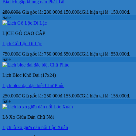
Bìa lịch gập khung nâu Phát Tài
280.000
₫
Giá gốc là: 280.000₫.
150.000
₫
Giá hiện tại là: 150.000₫.
Sale
LỊCH GỖ CAO CẤP
Lịch Gỗ Lộc Di Lặc
750.000
₫
Giá gốc là: 750.000₫.
550.000
₫
Giá hiện tại là: 550.000₫.
Sale
Lịch Bloc Khổ Đại (17x24)
Lịch bloc đại đặc biệt Chữ Phúc
250.000
₫
Giá gốc là: 250.000₫.
155.000
₫
Giá hiện tại là: 155.000₫.
Sale
Lò Xo Giữa Dán Chữ Nổi
Lịch lò xo giữa dán nổi Lộc Xuân