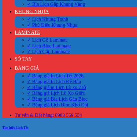
✓ Bìa Lịch Gập Khung Vàng
KHUNG NHỰA
✓ Lịch Khung Tranh
✓ Phù Điêu Khung Nhựa
LAMINATE
✓ Lịch Gỗ Laminate
✓ Lịch Bloc Laminate
✓ Lịch Gập Laminate
SỔ TAY
BẢNG GIÁ
✓ Bảng giá In Lịch Tết 2026
✓ Bảng giá In Lịch Để Bàn
✓ Bảng giá in Lịch Lò xo 7 tờ
✓ Bảng giá Lịch Lò Xo Giữa
✓ Bảng giá Bìa Lịch Gắn Bloc
✓ Bảng giá Lịch Bloc Khổ Đại
Tư vấn & Đặt hàng: 0983 559 554
Tìm hiểu Lịch Tết