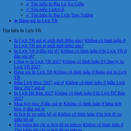
✓ Tìm hiểu In Bìa Lò Xo Giữa
✓ Tìm hiểu Lịch Gỗ
✓ Tìm hiểu In Bìa Lịch Treo Tường
➤ Bảng giá In Lịch Tết
Tìm hiểu In Lịch Tết
In Lịch Tết giá rẻ nhất thời điểm nào?
Không có bình luận
ở
In Lịch Tết giá rẻ nhất thời điểm nào?
In Lịch Tết ở đâu giá rẻ?
Không có bình luận
ở In Lịch Tết ở
đâu giá rẻ?
Công ty In Lịch Tết 2027
Không có bình luận
ở Công ty In
Lịch Tết 2027
Bảng giá In Lịch Tết
Không có bình luận
ở Bảng giá In Lịch
Tết
Mẫu Lịch Bloc 2027 giá rẻ
Không có bình luận
ở Mẫu Lịch
Bloc 2027 giá rẻ
In Lịch Để Bàn 2027
Không có bình luận
ở In Lịch Để Bàn
2027
Mua lịch bloc ở đâu giá rẻ
Không có bình luận
ở Mua lịch
bloc ở đâu giá rẻ
In lịch lò xo giữa bộ số
Không có bình luận
ở In lịch lò xo
giữa bộ số
Tìm kiếm địa chỉ in lịch tết tại tphcm
Không có bình luận
ở
Tìm kiếm địa chỉ in lịch tết tại tphcm