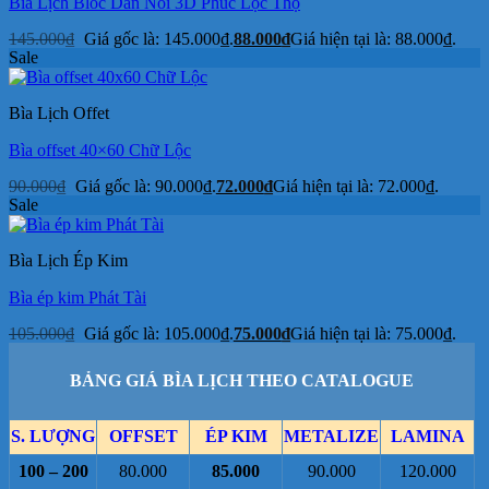
Bìa Lịch Bloc Dán Nổi 3D Phúc Lộc Thọ
145.000
₫
Giá gốc là: 145.000₫.
88.000
₫
Giá hiện tại là: 88.000₫.
Sale
Bìa Lịch Offet
Bìa offset 40×60 Chữ Lộc
90.000
₫
Giá gốc là: 90.000₫.
72.000
₫
Giá hiện tại là: 72.000₫.
Sale
Bìa Lịch Ép Kim
Bìa ép kim Phát Tài
105.000
₫
Giá gốc là: 105.000₫.
75.000
₫
Giá hiện tại là: 75.000₫.
BẢNG GIÁ BÌA LỊCH THEO CATALOGUE
S. LƯỢNG
OFFSET
ÉP KIM
METALIZE
LAMINA
100 – 200
80.000
85.000
90.000
120.000