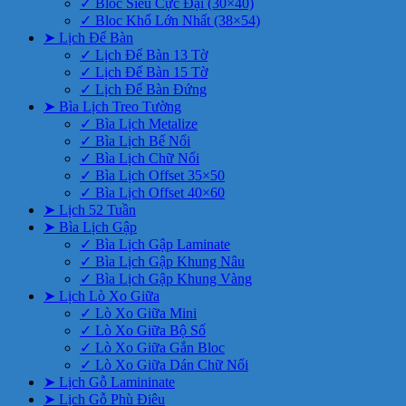
✓ Bloc Siêu Cực Đại (30×40)
✓ Bloc Khổ Lớn Nhất (38×54)
➤ Lịch Để Bàn
✓ Lịch Để Bàn 13 Tờ
✓ Lịch Để Bàn 15 Tờ
✓ Lịch Để Bàn Đứng
➤ Bìa Lịch Treo Tường
✓ Bìa Lịch Metalize
✓ Bìa Lịch Bế Nổi
✓ Bìa Lịch Chữ Nổi
✓ Bìa Lịch Offset 35×50
✓ Bìa Lịch Offset 40×60
➤ Lịch 52 Tuần
➤ Bìa Lịch Gập
✓ Bìa Lịch Gập Laminate
✓ Bìa Lịch Gập Khung Nâu
✓ Bìa Lịch Gập Khung Vàng
➤ Lịch Lò Xo Giữa
✓ Lò Xo Giữa Mini
✓ Lò Xo Giữa Bộ Số
✓ Lò Xo Giữa Gắn Bloc
✓ Lò Xo Giữa Dán Chữ Nổi
➤ Lịch Gỗ Lamininate
➤ Lịch Gỗ Phù Điêu