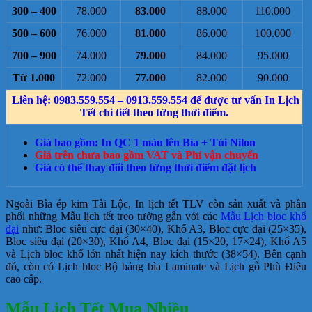
300 – 400
78.000
83.000
88.000
110.000
500 – 600
76.000
81.000
86.000
100.000
700 – 900
74.000
79.000
84.000
95.000
Từ 1.000
72.000
77.000
82.000
90.000
Liên hệ: 0983.559.554 – 0913.559.554 để được tư vấn In Lịch
Tết chi tiết theo từng thời điểm.
Giá bao gồm: In QC 1 màu lên Bìa + Túi Nilon
Giá trên chưa bao gồm VAT và Phí vận chuyển
Giá có thể thay đổi theo từng thời điểm đặt lịch
Ngoài Bìa ép kim Tài Lộc, In lịch tết TLV còn sản xuất và phân
phối những Mẫu lịch tết treo tường gắn với các
Mẫu Lịch bloc khổ
đại
như: Bloc siêu cực đại (30×40), Khổ A3, Bloc cực đại (25×35),
Bloc siêu đại (20×30), Khổ A4, Bloc đại (15×20, 17×24), Khổ A5
và Lịch bloc khổ lớn nhất hiện nay kích thước (38×54). Bên cạnh
đó, còn có Lịch bloc Bộ bảng bìa Laminate và Lịch gỗ Phù Điêu
cao cấp.
Mẫu Lịch Tết Mua Nhiều