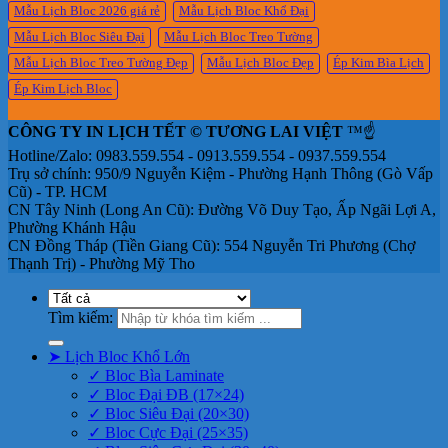
Mẫu Lịch Bloc 2026 giá rẻ
Mẫu Lịch Bloc Khổ Đại
Mẫu Lịch Bloc Siêu Đại
Mẫu Lịch Bloc Treo Tường
Mẫu Lịch Bloc Treo Tường Đẹp
Mẫu Lịch Bloc Đẹp
Ép Kim Bìa Lịch
Ép Kim Lịch Bloc
CÔNG TY IN LỊCH TẾT © TƯƠNG LAI VIỆT
™☝️
Hotline/Zalo: 0983.559.554 - 0913.559.554 - 0937.559.554
Trụ sở chính: 950/9 Nguyễn Kiệm - Phường Hạnh Thông (Gò Vấp
Cũ) - TP. HCM
CN Tây Ninh (Long An Cũ): Đường Võ Duy Tạo, Ấp Ngãi Lợi A,
Phường Khánh Hậu
CN Đồng Tháp (Tiền Giang Cũ): 554 Nguyễn Tri Phương (Chợ
Thạnh Trị) - Phường Mỹ Tho
Tìm kiếm:
➤ Lịch Bloc Khổ Lớn
✓ Bloc Bìa Laminate
✓ Bloc Đại ĐB (17×24)
✓ Bloc Siêu Đại (20×30)
✓ Bloc Cực Đại (25×35)