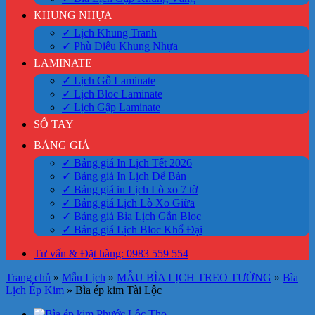
KHUNG NHỰA
✓ Lịch Khung Tranh
✓ Phù Điêu Khung Nhựa
LAMINATE
✓ Lịch Gỗ Laminate
✓ Lịch Bloc Laminate
✓ Lịch Gập Laminate
SỔ TAY
BẢNG GIÁ
✓ Bảng giá In Lịch Tết 2026
✓ Bảng giá In Lịch Để Bàn
✓ Bảng giá in Lịch Lò xo 7 tờ
✓ Bảng giá Lịch Lò Xo Giữa
✓ Bảng giá Bìa Lịch Gắn Bloc
✓ Bảng giá Lịch Bloc Khổ Đại
Tư vấn & Đặt hàng: 0983 559 554
Trang chủ
»
Mẫu Lịch
»
MẪU BÌA LỊCH TREO TƯỜNG
»
Bìa
Lịch Ép Kim
»
Bìa ép kim Tài Lộc