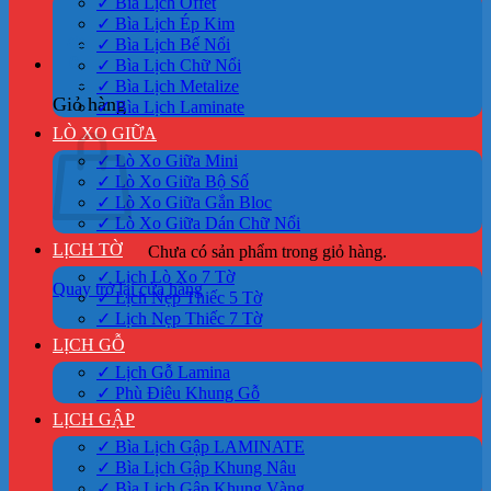
✓ Bìa Lịch Offet
✓ Bìa Lịch Ép Kim
✓ Bìa Lịch Bế Nổi
0
✓ Bìa Lịch Chữ Nổi
✓ Bìa Lịch Metalize
Giỏ hàng
✓ Bìa Lịch Laminate
LÒ XO GIỮA
✓ Lò Xo Giữa Mini
✓ Lò Xo Giữa Bộ Số
✓ Lò Xo Giữa Gắn Bloc
✓ Lò Xo Giữa Dán Chữ Nổi
LỊCH TỜ
Chưa có sản phẩm trong giỏ hàng.
✓ Lịch Lò Xo 7 Tờ
Quay trở lại cửa hàng
✓ Lịch Nẹp Thiếc 5 Tờ
✓ Lịch Nẹp Thiếc 7 Tờ
LỊCH GỖ
✓ Lịch Gỗ Lamina
✓ Phù Điêu Khung Gỗ
LỊCH GẬP
✓ Bìa Lịch Gập LAMINATE
✓ Bìa Lịch Gập Khung Nâu
✓ Bìa Lịch Gập Khung Vàng