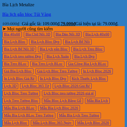
Bìa Lịch Metalize
Bìa lịch gắn bloc Túi Vàng
109.000
₫
Giá gốc là: 109.000₫.
79.000
₫
Giá hiện tại là: 79.000₫.
➤ Mọi người cũng tìm kiếm
Bìa 40x60
Bìa Chữ Nổi 3D
Bìa Dán Nổi 3D
Bìa Lịch 40x60
Bìa Lịch Bloc
Bìa Lịch Bloc Đẹp
Bìa Lịch Bế Nổi
Bìa Lịch Bế Nổi 3D
Bìa Lịch gắn Bloc
Bìa Lịch Treo Bloc
Bìa Lịch treo tường Đẹp
Bìa Lịch Xuân
Bìa Lịch Đẹp
Bìa Treo BLoc
Bìa Treo Lịch BLoc
Gia Công Bìa Lịch BLoc
Giá Bìa Lịch Bloc
Giá Lịch Bloc Treo Tường
In Lịch Bloc 2026
In Lịch Bloc Giá Rẻ
In Lịch Bloc Đẹp
Kích Thước Lịch Bloc
Lịch 3D
Lịch Bloc 365 Tờ
Lịch Bloc 2026 Giá Rẻ
Lịch Bloc Treo Tường
Lịch Bloc treo tường 2026 giá rẻ
Lịch Treo Tường Bloc
Mẫu Bloc Lịch Bằng Gỗ
Mẫu Bìa Lịch
Mẫu Bìa Lịch BLoc
Mẫu Bìa Lịch Bloc 2026
Mẫu Bìa Lịch BLoc Treo Tường
Mẫu Bìa Lịch Treo Tường
Mẫu Lịch Bloc
Mẫu Lịch Bloc 365 Ngày
Mẫu Lịch Bloc 2026