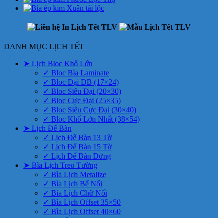
DANH MỤC LỊCH TẾT
➤ Lịch Bloc Khổ Lớn
✓ Bloc Bìa Laminate
✓ Bloc Đại ĐB (17×24)
✓ Bloc Siêu Đại (20×30)
✓ Bloc Cực Đại (25×35)
✓ Bloc Siêu Cực Đại (30×40)
✓ Bloc Khổ Lớn Nhất (38×54)
➤ Lịch Để Bàn
✓ Lịch Để Bàn 13 Tờ
✓ Lịch Để Bàn 15 Tờ
✓ Lịch Để Bàn Đứng
➤ Bìa Lịch Treo Tường
✓ Bìa Lịch Metalize
✓ Bìa Lịch Bế Nổi
✓ Bìa Lịch Chữ Nổi
✓ Bìa Lịch Offset 35×50
✓ Bìa Lịch Offset 40×60