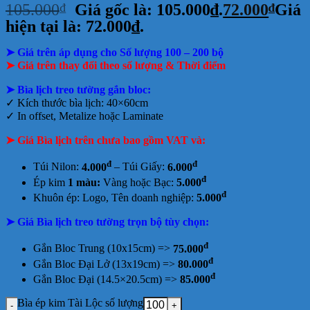
105.000
₫
Giá gốc là: 105.000₫.
72.000
₫
Giá
hiện tại là: 72.000₫.
➤ Giá trên áp dụng cho Số lượng 100 – 200 bộ
➤ Giá trên thay đổi theo số lượng & Thời điểm
➤ Bìa lịch treo tường gắn bloc:
✓
Kích thước bìa lịch: 40×60cm
✓
In offset, Metalize hoặc Laminate
➤ Giá Bìa lịch trên chưa bao gồm
VAT và:
đ
đ
Túi Nilon:
4.000
– Túi Giấy:
6.000
đ
Ép kim
1 màu:
Vàng hoặc Bạc:
5.000
đ
Khuôn ép: Logo, Tên doanh nghiệp:
5.000
➤ Giá Bìa lịch treo tường trọn bộ tùy chọn:
đ
Gắn Bloc Trung (10x15cm) =>
75.000
đ
Gắn Bloc Đại Lở (13x19cm) =>
80.000
đ
Gắn Bloc Đại (14.5×20.5cm) =>
85.000
Bìa ép kim Tài Lộc số lượng