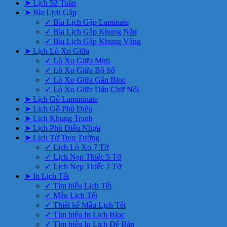
➤ Lịch 52 Tuần
➤ Bìa Lịch Gập
✓ Bìa Lịch Gập Laminate
✓ Bìa Lịch Gập Khung Nâu
✓ Bìa Lịch Gập Khung Vàng
➤ Lịch Lò Xo Giữa
✓ Lò Xo Giữa Mini
✓ Lò Xo Giữa Bộ Số
✓ Lò Xo Giữa Gắn Bloc
✓ Lò Xo Giữa Dán Chữ Nổi
➤ Lịch Gỗ Lamininate
➤ Lịch Gỗ Phù Điêu
➤ Lịch Khung Tranh
➤ Lịch Phù Điêu Nhựa
➤ Lịch Tờ Treo Tường
✓ Lịch Lò Xo 7 Tờ
✓ Lịch Nẹp Thiếc 5 Tờ
✓ Lịch Nẹp Thiếc 7 Tờ
➤ In Lịch Tết
✓ Tìm hiểu Lịch Tết
✓ Mẫu Lịch Tết
✓ Thiết kế Mẫu Lịch Tết
✓ Tìm hiểu In Lịch Bloc
✓ Tìm hiểu In Lịch Để Bàn