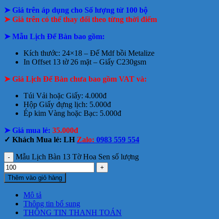
➤ Giá trên áp dụng cho Số lượng từ 100 bộ
➤
Giá trên có thể thay đổi theo từng thời điểm
➤ Mẫu Lịch Để Bàn bao gồm:
Kích thước: 24×18 – Đế Mdf bồi Metalize
In Offset 13 tờ 26 mặt – Giấy C230gsm
➤ Giá Lịch Để Bàn chưa bao gồm VAT và:
Túi Vải hoặc Giấy: 4.000đ
Hộp Giấy đựng lịch: 5.000đ
Ép kim Vàng hoặc Bạc: 5.000đ
➤ Giá mua lẻ:
35.000đ
✓ Khách Mua lẻ: LH
Zalo:
0983 559 554
Mẫu Lịch Bàn 13 Tờ Hoa Sen số lượng
Thêm vào giỏ hàng
Mô tả
Thông tin bổ sung
THÔNG TIN THANH TOÁN