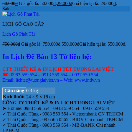
50.000
₫
Giá gốc là: 50.000₫.
29.000
₫
Giá hiện tại là: 29.000₫.
Sale
LỊCH GỖ CAO CẤP
Lịch Gỗ Phát Tài
750.000
₫
Giá gốc là: 750.000₫.
550.000
₫
Giá hiện tại là: 550.000₫.
In Lịch Để Bàn 13 Tờ liên hệ:
CTY THIẾT KẾ & IN LỊCH TẾT TƯƠNG LAI VIỆT
☎:
0983 559 554 – 0913 559 554 – 0937 559 554
Email: lichtet@tuonglaiviet.vn – Web: www.intlv.vn
Cân nặng
0.3 kg
Kích thước
24 × 9 × 18 cm
CÔNG TY THIẾT KẾ & IN LỊCH TƯƠNG LAI VIỆT
➤ Hotline: 0983 559 554 - 0913 559 554 - 0937 559 554
✓ Thái Quốc Tùng - 9983 559 554 - Vietcombank CN TP.HCM
✓ Thái Quốc Tùng - 09 6565 0565 - BIDV Chi nhánh TP.HCM
✓ Thái Quốc Tùng - 0983 559 554 - MB-BANK Chi nhánh
TP.HCM