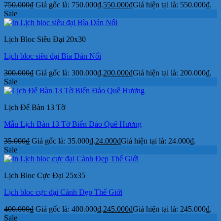
750.000
₫
Giá gốc là: 750.000₫.
550.000
₫
Giá hiện tại là: 550.000₫.
Sale
Lịch Bloc Siêu Đại 20x30
Lịch bloc siêu đại Bìa Dán Nổi
300.000
₫
Giá gốc là: 300.000₫.
200.000
₫
Giá hiện tại là: 200.000₫.
Sale
Lịch Để Bàn 13 Tờ
Mẫu Lịch Bàn 13 Tờ Biển Đảo Quê Hương
35.000
₫
Giá gốc là: 35.000₫.
24.000
₫
Giá hiện tại là: 24.000₫.
Sale
Lịch Bloc Cực Đại 25x35
Lịch bloc cực đại Cảnh Đẹp Thế Giới
400.000
₫
Giá gốc là: 400.000₫.
245.000
₫
Giá hiện tại là: 245.000₫.
Sale