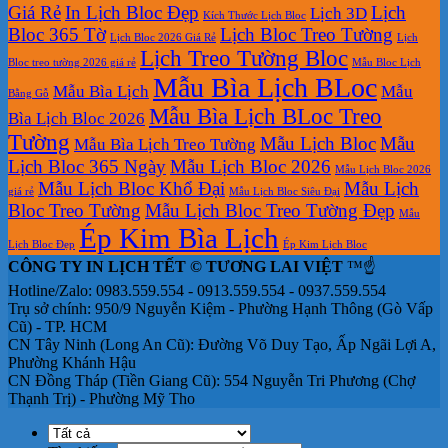
Giá Rẻ
In Lịch Bloc Đẹp
Lịch
Lịch 3D
Kích Thước Lịch Bloc
Bloc 365 Tờ
Lịch Bloc Treo Tường
Lịch Bloc 2026 Giá Rẻ
Lịch
Lịch Treo Tường Bloc
Bloc treo tường 2026 giá rẻ
Mẫu Bloc Lịch
Mẫu Bìa Lịch BLoc
Mẫu Bìa Lịch
Mẫu
Bằng Gỗ
Mẫu Bìa Lịch BLoc Treo
Bìa Lịch Bloc 2026
Tường
Mẫu Lịch Bloc
Mẫu
Mẫu Bìa Lịch Treo Tường
Lịch Bloc 365 Ngày
Mẫu Lịch Bloc 2026
Mẫu Lịch Bloc 2026
Mẫu Lịch Bloc Khổ Đại
Mẫu Lịch
giá rẻ
Mẫu Lịch Bloc Siêu Đại
Bloc Treo Tường
Mẫu Lịch Bloc Treo Tường Đẹp
Mẫu
Ép Kim Bìa Lịch
Lịch Bloc Đẹp
Ép Kim Lịch Bloc
CÔNG TY IN LỊCH TẾT © TƯƠNG LAI VIỆT
™☝️
Hotline/Zalo: 0983.559.554 - 0913.559.554 - 0937.559.554
Trụ sở chính: 950/9 Nguyễn Kiệm - Phường Hạnh Thông (Gò Vấp
Cũ) - TP. HCM
CN Tây Ninh (Long An Cũ): Đường Võ Duy Tạo, Ấp Ngãi Lợi A,
Phường Khánh Hậu
CN Đồng Tháp (Tiền Giang Cũ): 554 Nguyễn Tri Phương (Chợ
Thạnh Trị) - Phường Mỹ Tho