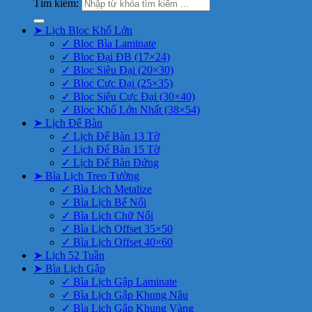
Tìm kiếm:
➤ Lịch Bloc Khổ Lớn
✓ Bloc Bìa Laminate
✓ Bloc Đại ĐB (17×24)
✓ Bloc Siêu Đại (20×30)
✓ Bloc Cực Đại (25×35)
✓ Bloc Siêu Cực Đại (30×40)
✓ Bloc Khổ Lớn Nhất (38×54)
➤ Lịch Để Bàn
✓ Lịch Để Bàn 13 Tờ
✓ Lịch Để Bàn 15 Tờ
✓ Lịch Để Bàn Đứng
➤ Bìa Lịch Treo Tường
✓ Bìa Lịch Metalize
✓ Bìa Lịch Bế Nổi
✓ Bìa Lịch Chữ Nổi
✓ Bìa Lịch Offset 35×50
✓ Bìa Lịch Offset 40×60
➤ Lịch 52 Tuần
➤ Bìa Lịch Gập
✓ Bìa Lịch Gập Laminate
✓ Bìa Lịch Gập Khung Nâu
✓ Bìa Lịch Gập Khung Vàng