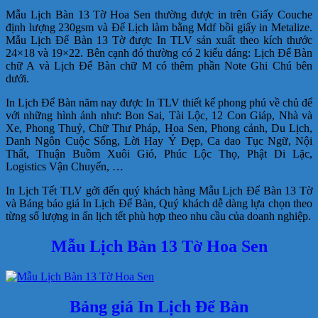
Mẫu Lịch Bàn 13 Tờ Hoa Sen thường được in trên Giấy Couche
định lượng 230gsm và Đế Lịch làm bằng Mdf bồi giấy in Metalize.
Mẫu Lịch Để Bàn 13 Tờ được In TLV sản xuất theo kích thước
24×18 và 19×22. Bên cạnh đó thường có 2 kiểu dáng: Lịch Để Bàn
chữ A và Lịch Để Bàn chữ M có thêm phần Note Ghi Chú bên
dưới.
In Lịch Để Bàn năm nay được In TLV thiết kế phong phú về chủ để
với những hình ảnh như: Bon Sai, Tài Lộc, 12 Con Giáp, Nhà và
Xe, Phong Thuỷ, Chữ Thư Pháp, Hoa Sen, Phong cảnh, Du Lịch,
Danh Ngôn Cuộc Sống, Lời Hay Ý Đẹp, Ca dao Tục Ngữ, Nội
Thất, Thuận Buồm Xuôi Gió, Phúc Lộc Thọ, Phật Di Lặc,
Logistics Vận Chuyển, …
In Lịch Tết TLV gởi đến quý khách hàng Mẫu Lịch Để Bàn 13 Tờ
và Bảng báo giá In Lịch Để Bàn, Quý khách dễ dàng lựa chọn theo
từng số lượng in ấn lịch tết phù hợp theo nhu cầu của doanh nghiệp.
Mẫu Lịch Bàn 13 Tờ Hoa Sen
Bảng giá In Lịch Để Bàn