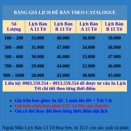
BẢNG GIÁ LỊCH ĐỂ BÀN THEO CATALOGUE
Số
Lịch Bàn
Lịch Bàn
Lịch Bàn
Lịch Bàn
Lượng
A 13 Tờ
B 13 Tờ
A 15 Tờ
B 15 Tờ
100 – 200
33.000
48.000
36.000
50.000
300 – 400
31.000
47.000
34.000
48.000
500 – 600
30.000
46.000
33.000
47.000
700 – 800
29.000
44.000
32.000
46.000
900 – 1000
28.000
43.000
30.000
45.000
Liên hệ: 0983.559.554 – 0913.559.554 để được tư vấn In Lịch
Tết chi tiết theo từng thời điểm
Giá trên bao gồm: In QC 1 màu lên Đế + Túi Vải
Giá trên chưa bao gồm VAT và Phí vận chuyển
Giá có thể thay đổi theo từng thời điểm đặt lịch
Ngoài Mẫu Lịch Bàn 13 Tờ Hoa Sen, In TLV còn sản xuất và phân