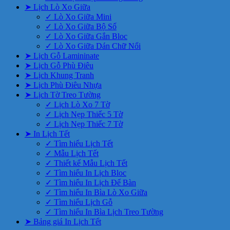
➤ Lịch Lò Xo Giữa
✓ Lò Xo Giữa Mini
✓ Lò Xo Giữa Bộ Số
✓ Lò Xo Giữa Gắn Bloc
✓ Lò Xo Giữa Dán Chữ Nổi
➤ Lịch Gỗ Lamininate
➤ Lịch Gỗ Phù Điêu
➤ Lịch Khung Tranh
➤ Lịch Phù Điêu Nhựa
➤ Lịch Tờ Treo Tường
✓ Lịch Lò Xo 7 Tờ
✓ Lịch Nẹp Thiếc 5 Tờ
✓ Lịch Nẹp Thiếc 7 Tờ
➤ In Lịch Tết
✓ Tìm hiểu Lịch Tết
✓ Mẫu Lịch Tết
✓ Thiết kế Mẫu Lịch Tết
✓ Tìm hiểu In Lịch Bloc
✓ Tìm hiểu In Lịch Để Bàn
✓ Tìm hiểu In Bìa Lò Xo Giữa
✓ Tìm hiểu Lịch Gỗ
✓ Tìm hiểu In Bìa Lịch Treo Tường
➤ Bảng giá In Lịch Tết