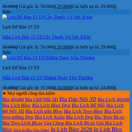
59.000
₫
Giá gốc là: 59.000₫.
29.000
₫
Giá hiện tại là: 29.000₫.
Sale
Lịch Để Bàn 15 Tờ
Mẫu Lịch Bàn 15 Tờ Cây Thuốc Và Sức Khỏe
59.000
₫
Giá gốc là: 59.000₫.
29.000
₫
Giá hiện tại là: 29.000₫.
Sale
Lịch Để Bàn 13 Tờ
Mẫu Lịch Bàn 13 Tờ Những Ngày Yêu Thương
35.000
₫
Giá gốc là: 35.000₫.
24.000
₫
Giá hiện tại là: 24.000₫.
➤ Mọi người cũng tìm kiếm
Bìa Dán Nổi 3D
Bìa 40x60
Bìa Chữ Nổi 3D
Bìa Lịch 40x60
Bìa Lịch Bloc
Bìa Lịch Bloc Đẹp
Bìa Lịch Bế Nổi
Bìa Lịch
Bế Nổi 3D
Bìa Lịch gắn Bloc
Bìa Lịch Treo Bloc
Bìa Lịch
treo tường Đẹp
Bìa Lịch Xuân
Bìa Lịch Đẹp
Bìa Treo BLoc
Bìa Treo Lịch BLoc
Gia Công Bìa Lịch BLoc
Giá Bìa Lịch
In Lịch Bloc 2026
In Lịch Bloc
Bloc
Giá Lịch Bloc Treo Tường