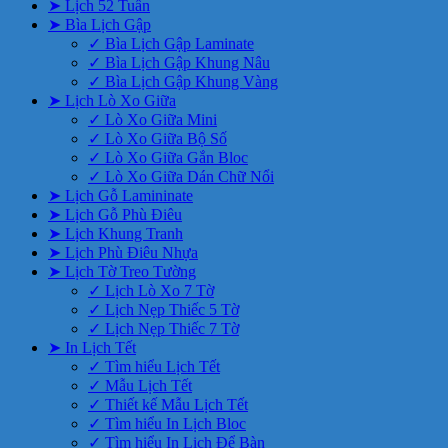
➤ Lịch 52 Tuần
➤ Bìa Lịch Gập
✓ Bìa Lịch Gập Laminate
✓ Bìa Lịch Gập Khung Nâu
✓ Bìa Lịch Gập Khung Vàng
➤ Lịch Lò Xo Giữa
✓ Lò Xo Giữa Mini
✓ Lò Xo Giữa Bộ Số
✓ Lò Xo Giữa Gắn Bloc
✓ Lò Xo Giữa Dán Chữ Nổi
➤ Lịch Gỗ Lamininate
➤ Lịch Gỗ Phù Điêu
➤ Lịch Khung Tranh
➤ Lịch Phù Điêu Nhựa
➤ Lịch Tờ Treo Tường
✓ Lịch Lò Xo 7 Tờ
✓ Lịch Nẹp Thiếc 5 Tờ
✓ Lịch Nẹp Thiếc 7 Tờ
➤ In Lịch Tết
✓ Tìm hiểu Lịch Tết
✓ Mẫu Lịch Tết
✓ Thiết kế Mẫu Lịch Tết
✓ Tìm hiểu In Lịch Bloc
✓ Tìm hiểu In Lịch Để Bàn