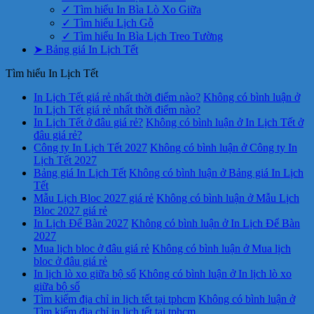
✓ Tìm hiểu In Bìa Lò Xo Giữa
✓ Tìm hiểu Lịch Gỗ
✓ Tìm hiểu In Bìa Lịch Treo Tường
➤ Bảng giá In Lịch Tết
Tìm hiểu In Lịch Tết
In Lịch Tết giá rẻ nhất thời điểm nào?
Không có bình luận
ở
In Lịch Tết giá rẻ nhất thời điểm nào?
In Lịch Tết ở đâu giá rẻ?
Không có bình luận
ở In Lịch Tết ở
đâu giá rẻ?
Công ty In Lịch Tết 2027
Không có bình luận
ở Công ty In
Lịch Tết 2027
Bảng giá In Lịch Tết
Không có bình luận
ở Bảng giá In Lịch
Tết
Mẫu Lịch Bloc 2027 giá rẻ
Không có bình luận
ở Mẫu Lịch
Bloc 2027 giá rẻ
In Lịch Để Bàn 2027
Không có bình luận
ở In Lịch Để Bàn
2027
Mua lịch bloc ở đâu giá rẻ
Không có bình luận
ở Mua lịch
bloc ở đâu giá rẻ
In lịch lò xo giữa bộ số
Không có bình luận
ở In lịch lò xo
giữa bộ số
Tìm kiếm địa chỉ in lịch tết tại tphcm
Không có bình luận
ở
Tìm kiếm địa chỉ in lịch tết tại tphcm