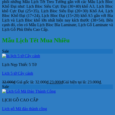
phối những Mẫu Lịch Tết Treo Tường gắn với các Mẫu Lịch Bloc
Khổ Đại như: Lịch Bloc Siêu Cực Đại (30×40) khổ A3, Lịch Bloc
khổ Cực Đại (25×35), Lịch Bloc Siêu Đại (20×30) Khổ A4, Lịch
Bloc Khổ Đại (17×24), Lịch Bloc Đại (15×20) khổ A5 gắn với Bìa
Lịch và Lịch Bloc khổ lớn nhất hiện nay kích thước (38×54). Bên
cạnh đó, còn có Mẫu Lịch Bloc Bìa Laminate, Lịch Gỗ Laminate và
Lịch Gỗ Phù Điêu Cao Cấp.
Mẫu Lịch Tết Mua Nhiều
Sale
Lịch Nẹp Thiếc 5 Tờ
Lịch 5 tờ Cây cảnh
32.000
₫
Giá gốc là: 32.000₫.
23.000
₫
Giá hiện tại là: 23.000₫.
Sale
LỊCH GỖ CAO CẤP
Lịch gỗ Mã đáo thành công