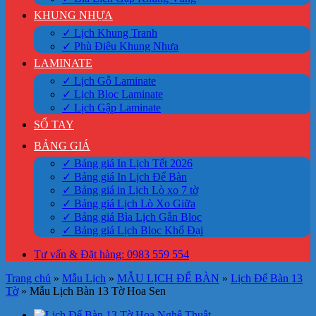
KHUNG NHỰA
✓ Lịch Khung Tranh
✓ Phù Điêu Khung Nhựa
LAMINATE
✓ Lịch Gỗ Laminate
✓ Lịch Bloc Laminate
✓ Lịch Gập Laminate
SỔ TAY
BẢNG GIÁ
✓ Bảng giá In Lịch Tết 2026
✓ Bảng giá In Lịch Để Bàn
✓ Bảng giá in Lịch Lò xo 7 tờ
✓ Bảng giá Lịch Lò Xo Giữa
✓ Bảng giá Bìa Lịch Gắn Bloc
✓ Bảng giá Lịch Bloc Khổ Đại
Tư vấn & Đặt hàng: 0983 559 554
Trang chủ
»
Mẫu Lịch
»
MẪU LỊCH ĐỂ BÀN
»
Lịch Để Bàn 13
Tờ
»
Mẫu Lịch Bàn 13 Tờ Hoa Sen