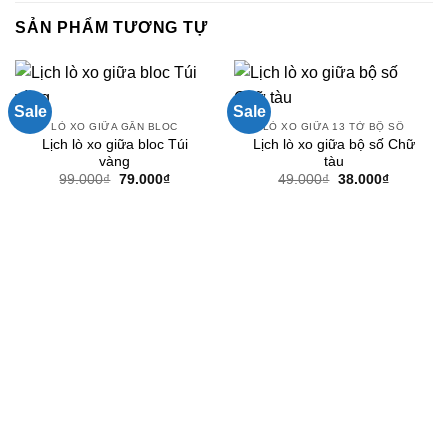
SẢN PHẨM TƯƠNG TỰ
Sale
Sale
LÒ XO GIỮA GẮN BLOC
LÒ XO GIỮA 13 TỜ BỘ SỐ
Lịch lò xo giữa bloc Túi
Lịch lò xo giữa bộ số Chữ
vàng
tàu
Giá
Giá
Giá
Giá
99.000
₫
79.000
₫
49.000
₫
38.000
₫
gốc
hiện
gốc
hiện
là:
tại
là:
tại
99.000₫.
là:
49.000₫.
là:
79.000₫.
38.000₫.