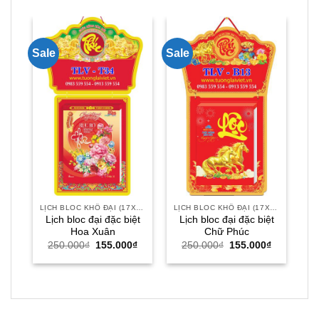
Sale
Sale
Sal
Bì
LỊCH BLOC KHỔ ĐẠI (17X24)
LỊCH BLOC KHỔ ĐẠI (17X24)
Lịch bloc đại đặc biệt
Lịch bloc đại đặc biệt
Hoa Xuân
Chữ Phúc
Giá
Giá
Giá
Giá
250.000
₫
155.000
₫
250.000
₫
155.000
₫
gốc
hiện
gốc
hiện
là:
tại
là:
tại
250.000₫.
là:
250.000₫.
là:
155.000₫.
155.000₫.