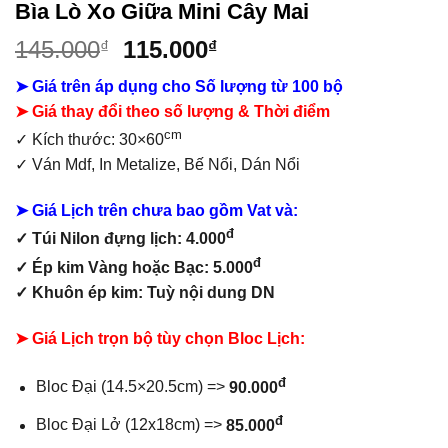
Bìa Lò Xo Giữa Mini Cây Mai
Giá
Giá
145.000
115.000
₫
₫
gốc
hiện
➤ Giá trên áp dụng cho Số lượng từ 100 bộ
là:
tại
➤ Giá thay đổi theo số lượng & Thời điểm
145.000₫.
là:
cm
115.000₫.
✓ Kích thước: 30×60
✓ Ván Mdf,
In Metalize, Bế Nổi, Dán Nổi
➤ Giá Lịch trên chưa bao gồm
Vat và:
đ
✓ Túi Nilon đựng lịch: 4.000
đ
✓ Ép kim Vàng hoặc Bạc: 5.000
✓ Khuôn ép kim: Tuỳ nội dung DN
➤ Giá Lịch trọn bộ tùy chọn Bloc Lịch:
đ
Bloc Đại (14.5×20.5cm) =>
90.000
đ
Bloc Đại Lở (12x18cm) =>
85.000