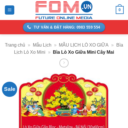
Bỏ
0
qua
nội
dung
TƯ VẤN & ĐẶT HÀNG: 0983 559 554
Trang chủ
»
Mẫu Lịch
»
MẪU LỊCH LÒ XO GIỮA
»
Bìa
Lịch Lò Xo Mini
»
Bìa Lò Xo Giữa Mini Cây Mai
Sale