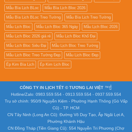
Mẫu Bìa Lịch BLoc
Mẫu Bìa Lịch Bloc 2026
Mẫu Bìa Lịch BLoc Treo Tường
Mẫu Bìa Lịch Treo Tường
Mẫu Lịch Bloc
Mẫu Lịch Bloc 365 Ngày
Mẫu Lịch Bloc 2026
Mẫu Lịch Bloc 2026 giá rẻ
Mẫu Lịch Bloc Khổ Đại
Mẫu Lịch Bloc Siêu Đại
Mẫu Lịch Bloc Treo Tường
Mẫu Lịch Bloc Treo Tường Đẹp
Mẫu Lịch Bloc Đẹp
Ép Kim Bìa Lịch
Ép Kim Lịch Bloc
CÔNG TY IN LỊCH TẾT © TƯƠNG LAI VIỆT
™☝️
Hotline/Zalo: 0983.559.554 - 0913.559.554 - 0937.559.554
Trụ sở chính: 950/9 Nguyễn Kiệm - Phường Hạnh Thông (Gò Vấp
Cũ) - TP. HCM
CN Tây Ninh (Long An Cũ): Đường Võ Duy Tạo, Ấp Ngãi Lợi A,
Phường Khánh Hậu
CN Đồng Tháp (Tiền Giang Cũ): 554 Nguyễn Tri Phương (Chợ