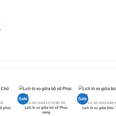
:
T
4
n
Sale
Sale
LOC
LÒ XO GIỮA 13 TỜ BỘ SỐ
LÒ XO GIỮA GẮN 
Lịch lò xo giữa bộ số Phúc
hữ phúc
Lịch lò xo giữa bloc
vàng