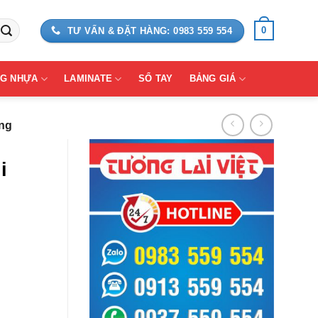
0
TƯ VẤN & ĐẶT HÀNG: 0983 559 554
G NHỰA
LAMINATE
SỔ TAY
BẢNG GIÁ
àng
i