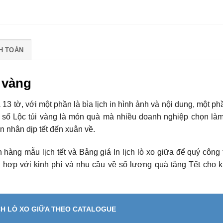
H TOÁN
i vàng
a 13 tờ, với một phần là bìa lịch in hình ảnh và nội dung, một ph
bộ số Lộc túi vàng là món quà mà nhiều doanh nghiệp chọn là
n nhân dịp tết đến xuân về.
àng mẫu lịch tết và Bảng giá In lịch lò xo giữa để quý công 
 hợp với kinh phí và nhu cầu về số lượng quà tặng Tết cho 
ỊCH LÒ XO GIỮA THEO CATALOGUE