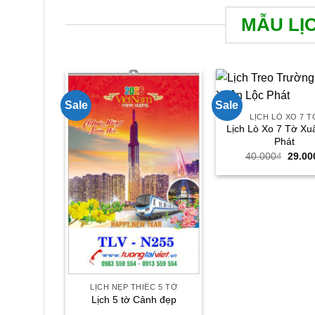
MẪU LỊ
Sale
Sale
LỊCH LÒ XO 7 T
Lịch Lò Xo 7 Tờ Xu
Phát
Giá
40.000
₫
29.00
gốc
là:
40.00
LỊCH NẸP THIẾC 5 TỜ
Lịch 5 tờ Cảnh đẹp