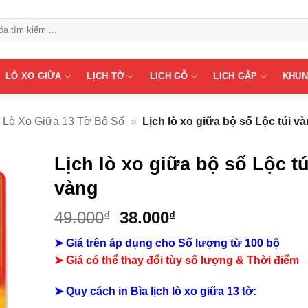
LÒ XO GIỮA
LỊCH TỜ
LỊCH GỖ
LỊCH GẬP
KHUN
Lò Xo Giữa 13 Tờ Bộ Số
»
Lịch lò xo giữa bộ số Lộc túi v
Lịch lò xo giữa bộ số Lộc tú
vàng
Giá
Giá
49.000
38.000
₫
₫
gốc
hiện
➤ Giá trên áp dụng cho Số lượng từ 100 bộ
là:
tại
➤ Giá có thể thay đổi tùy số lượng & Thời điểm
49.000₫.
là:
38.000₫.
➤
Quy cách in Bìa lịch lò xo giữa 13 tờ: