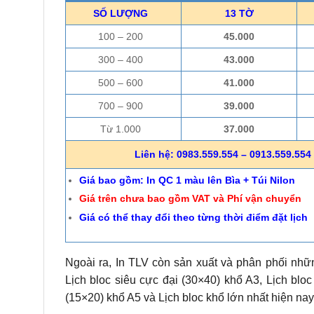
SỐ LƯỢNG
13 TỜ
100 – 200
45.000
300 – 400
43.000
500 – 600
41.000
700 – 900
39.000
Từ 1.000
37.000
Liên hệ: 0983.559.554 – 0913.559.554 
Giá bao gồm: In QC 1 màu lên Bìa + Túi Nilon
Giá trên chưa bao gồm VAT và Phí vận chuyển
Giá có thể thay đổi theo từng thời điểm đặt lịch
Ngoài ra, In TLV còn sản xuất và phân phối nhữn
Lịch bloc siêu cực đại (30×40) khổ A3, Lịch bloc
(15×20) khổ A5 và Lịch bloc khổ lớn nhất hiện nay