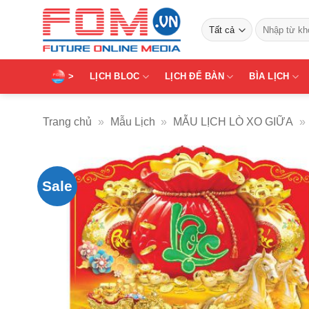
Bỏ
Tìm
qua
kiếm:
nội
dung
>
LỊCH BLOC
LỊCH ĐỂ BÀN
BÌA LỊCH
Trang chủ
»
Mẫu Lịch
»
MẪU LỊCH LÒ XO GIỮA
»
Sale