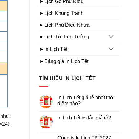
➤ Lịch Gỗ Phù Điêu
➤ Lịch Khung Tranh
➤ Lịch Phù Điêu Nhựa
➤ Lịch Tờ Treo Tường
➤ In Lịch Tết
➤ Bảng giá In Lịch Tết
TÌM HIỂU IN LỊCH TẾT
In Lịch Tết giá rẻ nhất thời
điểm nào?
Không
có
 như:
In Lịch Tết ở đâu giá rẻ?
bình
luận
×24),
Không
ở
có
In
bình
Lịch
luận
Công ty In Lịch Tết 2027
Tết