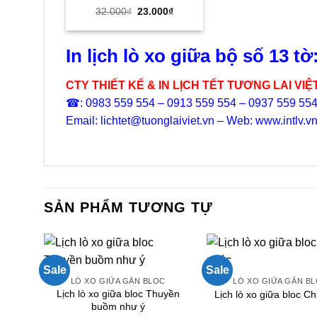
Giá
Giá
32.000
₫
23.000
₫
gốc
hiện
là:
tại
32.000₫.
là:
23.000₫.
In lịch lò xo giữa bộ số 13 tờ
CTY THIẾT KẾ & IN LỊCH TẾT TƯƠNG LAI VIỆ
☎: 0983 559 554 – 0913 559 554 – 0937 559 55
Email: lichtet@tuonglaiviet.vn – Web: www.intlv.v
SẢN PHẨM TƯƠNG TỰ
Sale
Sale
LÒ XO GIỮA GẮN BLOC
LÒ XO GIỮA GẮN B
Lịch lò xo giữa bloc Thuyền
Lịch lò xo giữa bloc C
buồm như ý