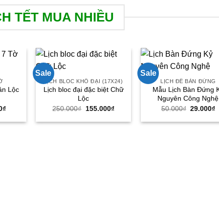
CH TẾT MUA NHIỀU
Sale
Sale
Ờ
LỊCH BLOC KHỔ ĐẠI (17X24)
LỊCH ĐỂ BÀN ĐỨNG
ân Lộc
Lịch bloc đại đặc biệt Chữ
Mẫu Lịch Bàn Đứng 
Lộc
Nguyên Công Nghệ
Giá
Giá
Giá
Giá
G
0
₫
250.000
₫
155.000
₫
50.000
₫
29.000
₫
hiện
gốc
hiện
gốc
h
tại
là:
tại
là:
t
0₫.
là:
250.000₫.
là:
50.000₫.
l
29.000₫.
155.000₫.
2