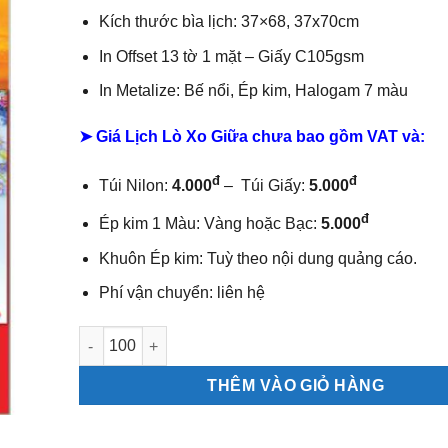
Kích thước bìa lịch: 37×68, 37x70cm
In Offset 13 tờ 1 mặt –
Giấy C105gsm
In Metalize: Bế nổi, Ép kim, Halogam 7 màu
➤ Giá Lịch Lò Xo Giữa chưa bao gồm
VAT và:
đ
đ
Túi Nilon:
4.000
– Túi Giấy:
5.000
đ
Ép kim 1 Màu: Vàng hoặc Bạc:
5.000
Khuôn Ép kim: Tuỳ theo nội dung quảng cáo.
Phí vận chuyển: liên hệ
Lịch lò xo giữa bộ số Lộc túi vàng số lượng
THÊM VÀO GIỎ HÀNG