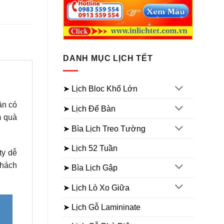
DANH MỤC LỊCH TẾT
➤ Lịch Bloc Khổ Lớn
ần có
➤ Lịch Để Bàn
m quà
➤ Bìa Lịch Treo Tường
➤ Lịch 52 Tuần
ty dễ
khách
➤ Bìa Lịch Gập
➤ Lịch Lò Xo Giữa
➤ Lịch Gỗ Lamininate