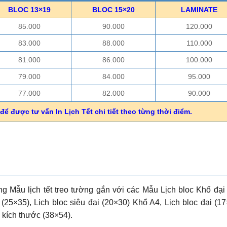
BLOC 13×19
BLOC 15×20
LAMINATE
85.000
90.000
120.000
83.000
88.000
110.000
81.000
86.000
100.000
79.000
84.000
95.000
77.000
82.000
90.000
để được tư vấn In Lịch Tết chi tiết theo từng thời điểm.
g Mẫu lịch tết treo tường gắn với các Mẫu Lịch bloc Khổ đại
 (25×35), Lịch bloc siêu đại (20×30) Khổ A4, Lịch bloc đại (17
 kích thước (38×54).