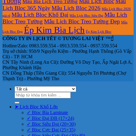
Tường
Mẫu Lịch Bloc
Mẫu
Mẫu Bìa Lịch Treo Tường
Lịch Bloc 365 Ngày
Mẫu Lịch Bloc 2026
Mẫu Lịch Bloc 2026
Mẫu Lịch Bloc Khổ Đại
Mẫu Lịch
giá rẻ
Mẫu Lịch Bloc Siêu Đại
Bloc Treo Tường
Mẫu Lịch Bloc Treo Tường Đẹp
Mẫu
Ép Kim Bìa Lịch
Lịch Bloc Đẹp
Ép Kim Lịch Bloc
CÔNG TY IN LỊCH TẾT © TƯƠNG LAI VIỆT
™☝️
Hotline/Zalo: 0983.559.554 - 0913.559.554 - 0937.559.554
Trụ sở chính: 950/9 Nguyễn Kiệm - Phường Hạnh Thông (Gò Vấp
Cũ) - TP. HCM
CN Tây Ninh (Long An Cũ): Đường Võ Duy Tạo, Ấp Ngãi Lợi A,
Phường Khánh Hậu
CN Đồng Tháp (Tiền Giang Cũ): 554 Nguyễn Tri Phương (Chợ
Thạnh Trị) - Phường Mỹ Tho
Tìm
kiếm:
➤ Lịch Bloc Khổ Lớn
✓ Bloc Bìa Laminate
✓ Bloc Đại ĐB (17×24)
✓ Bloc Siêu Đại (20×30)
✓ Bloc Cực Đại (25×35)
✓ Bloc Siêu Cực Đại (30×40)