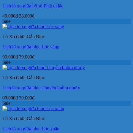
Lịch lò xo giữa bộ số Phật di lặc
Giá
Giá
49.000
₫
38.000
₫
gốc
hiện
Sale
là:
tại
49.000₫.
là:
Lò Xo Giữa Gắn Bloc
38.000₫.
Lịch lò xo giữa bloc Lộc vàng
Giá
Giá
99.000
₫
79.000
₫
gốc
hiện
Sale
là:
tại
99.000₫.
là:
Lò Xo Giữa Gắn Bloc
79.000₫.
Lịch lò xo giữa bloc Thuyền buồm như ý
Giá
Giá
99.000
₫
79.000
₫
gốc
hiện
Sale
là:
tại
99.000₫.
là:
Lò Xo Giữa Gắn Bloc
79.000₫.
Lịch lò xo giữa bloc Lộc xuân