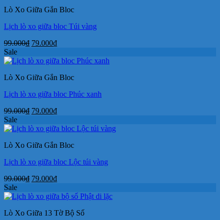
49.000₫.
là:
Lò Xo Giữa Gắn Bloc
38.000₫.
Lịch lò xo giữa bloc Túi vàng
Giá
Giá
99.000
₫
79.000
₫
gốc
hiện
Sale
là:
tại
99.000₫.
là:
Lò Xo Giữa Gắn Bloc
79.000₫.
Lịch lò xo giữa bloc Phúc xanh
Giá
Giá
99.000
₫
79.000
₫
gốc
hiện
Sale
là:
tại
99.000₫.
là:
Lò Xo Giữa Gắn Bloc
79.000₫.
Lịch lò xo giữa bloc Lộc túi vàng
Giá
Giá
99.000
₫
79.000
₫
gốc
hiện
Sale
là:
tại
99.000₫.
là:
Lò Xo Giữa 13 Tờ Bộ Số
79.000₫.