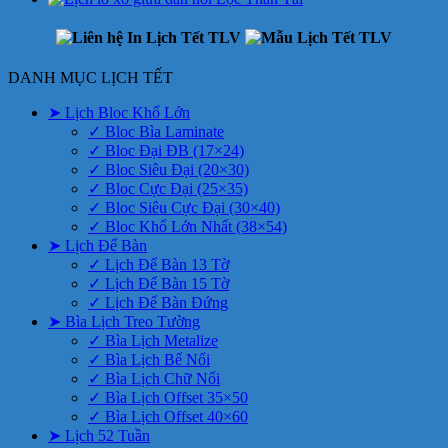
DANH MỤC LỊCH TẾT
➤ Lịch Bloc Khổ Lớn
✓ Bloc Bìa Laminate
✓ Bloc Đại ĐB (17×24)
✓ Bloc Siêu Đại (20×30)
✓ Bloc Cực Đại (25×35)
✓ Bloc Siêu Cực Đại (30×40)
✓ Bloc Khổ Lớn Nhất (38×54)
➤ Lịch Để Bàn
✓ Lịch Để Bàn 13 Tờ
✓ Lịch Để Bàn 15 Tờ
✓ Lịch Để Bàn Đứng
➤ Bìa Lịch Treo Tường
✓ Bìa Lịch Metalize
✓ Bìa Lịch Bế Nổi
✓ Bìa Lịch Chữ Nổi
✓ Bìa Lịch Offset 35×50
✓ Bìa Lịch Offset 40×60
➤ Lịch 52 Tuần