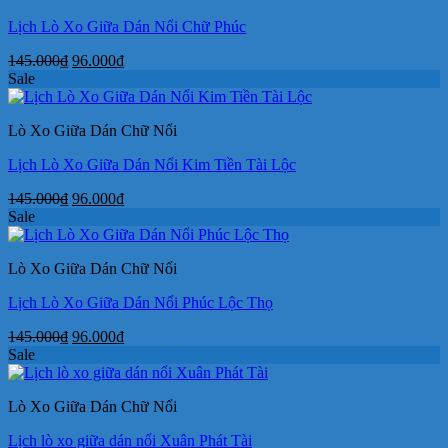
Lịch Lò Xo Giữa Dán Nổi Chữ Phúc
Giá
Giá
145.000
₫
96.000
₫
gốc
hiện
Sale
là:
tại
145.000₫.
là:
Lò Xo Giữa Dán Chữ Nổi
96.000₫.
Lịch Lò Xo Giữa Dán Nổi Kim Tiền Tài Lộc
Giá
Giá
145.000
₫
96.000
₫
gốc
hiện
Sale
là:
tại
145.000₫.
là:
Lò Xo Giữa Dán Chữ Nổi
96.000₫.
Lịch Lò Xo Giữa Dán Nổi Phúc Lộc Thọ
Giá
Giá
145.000
₫
96.000
₫
gốc
hiện
Sale
là:
tại
145.000₫.
là:
Lò Xo Giữa Dán Chữ Nổi
96.000₫.
Lịch lò xo giữa dán nổi Xuân Phát Tài