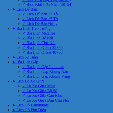
✓ Bloc Khổ Lớn Nhất (38×54)
➤ Lịch Để Bàn
✓ Lịch Để Bàn 13 Tờ
✓ Lịch Để Bàn 15 Tờ
✓ Lịch Để Bàn Đứng
➤ Bìa Lịch Treo Tường
✓ Bìa Lịch Metalize
✓ Bìa Lịch Bế Nổi
✓ Bìa Lịch Chữ Nổi
✓ Bìa Lịch Offset 35×50
✓ Bìa Lịch Offset 40×60
➤ Lịch 52 Tuần
➤ Bìa Lịch Gập
✓ Bìa Lịch Gập Laminate
✓ Bìa Lịch Gập Khung Nâu
✓ Bìa Lịch Gập Khung Vàng
➤ Lịch Lò Xo Giữa
✓ Lò Xo Giữa Mini
✓ Lò Xo Giữa Bộ Số
✓ Lò Xo Giữa Gắn Bloc
✓ Lò Xo Giữa Dán Chữ Nổi
➤ Lịch Gỗ Lamininate
➤ Lịch Gỗ Phù Điêu