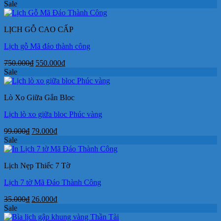
gốc
hiện
Sale
là:
tại
90.000₫.
là:
LỊCH GỖ CAO CẤP
72.000₫.
Lịch gỗ Mã đáo thành công
Giá
Giá
750.000
₫
550.000
₫
gốc
hiện
Sale
là:
tại
750.000₫.
là:
Lò Xo Giữa Gắn Bloc
550.000₫.
Lịch lò xo giữa bloc Phúc vàng
Giá
Giá
99.000
₫
79.000
₫
gốc
hiện
Sale
là:
tại
99.000₫.
là:
Lịch Nẹp Thiếc 7 Tờ
79.000₫.
Lịch 7 tờ Mã Đáo Thành Công
Giá
Giá
35.000
₫
26.000
₫
gốc
hiện
Sale
là:
tại