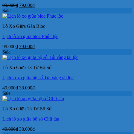
Giá
Giá
99.000
₫
79.000
₫
gốc
hiện
Sale
là:
tại
99.000₫.
là:
Lò Xo Giữa Gắn Bloc
79.000₫.
Lịch lò xo giữa bloc Phúc lộc
Giá
Giá
99.000
₫
79.000
₫
gốc
hiện
Sale
là:
tại
99.000₫.
là:
Lò Xo Giữa 13 Tờ Bộ Số
79.000₫.
Lịch lò xo giữa bộ số Túi vàng tài lộc
Giá
Giá
49.000
₫
38.000
₫
gốc
hiện
Sale
là:
tại
49.000₫.
là:
Lò Xo Giữa 13 Tờ Bộ Số
38.000₫.
Lịch lò xo giữa bộ số Chữ tàu
Giá
Giá
49.000
₫
38.000
₫