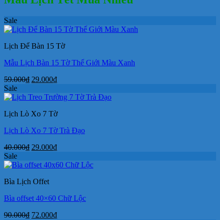
Sale
Lịch Để Bàn 15 Tờ
Mẫu Lịch Bàn 15 Tờ Thế Giới Màu Xanh
Giá
Giá
59.000
₫
29.000
₫
gốc
hiện
Sale
là:
tại
59.000₫.
là:
Lịch Lò Xo 7 Tờ
29.000₫.
Lịch Lò Xo 7 Tờ Trà Đạo
Giá
Giá
40.000
₫
29.000
₫
gốc
hiện
Sale
là:
tại
40.000₫.
là:
Bìa Lịch Offet
29.000₫.
Bìa offset 40×60 Chữ Lộc
Giá
Giá
90.000
₫
72.000
₫