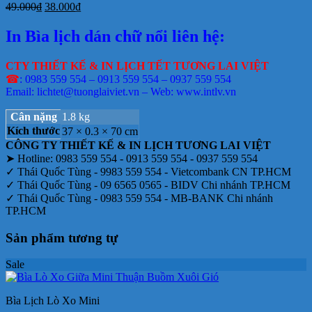
Giá
Giá
49.000
₫
38.000
₫
gốc
hiện
là:
tại
In Bìa lịch dán chữ nổi liên hệ:
49.000₫.
là:
38.000₫.
CTY THIẾT KẾ & IN LỊCH TẾT TƯƠNG LAI VIỆT
☎
: 0983 559 554 – 0913 559 554 – 0937 559 554
Email: lichtet@tuonglaiviet.vn – Web: www.intlv.vn
Cân nặng
1.8 kg
Kích thước
37 × 0.3 × 70 cm
CÔNG TY THIẾT KẾ & IN LỊCH TƯƠNG LAI VIỆT
➤ Hotline: 0983 559 554 - 0913 559 554 - 0937 559 554
✓ Thái Quốc Tùng - 9983 559 554 - Vietcombank CN TP.HCM
✓ Thái Quốc Tùng - 09 6565 0565 - BIDV Chi nhánh TP.HCM
✓ Thái Quốc Tùng - 0983 559 554 - MB-BANK Chi nhánh
TP.HCM
Sản phẩm tương tự
Sale
Bìa Lịch Lò Xo Mini