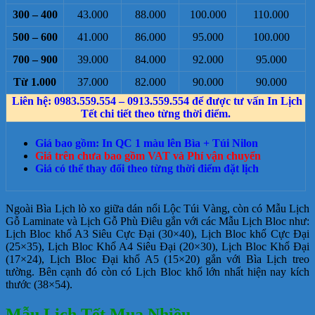
300 – 400
43.000
88.000
100.000
110.000
500 – 600
41.000
86.000
95.000
100.000
700 – 900
39.000
84.000
92.000
95.000
Từ 1.000
37.000
82.000
90.000
90.000
Liên hệ: 0983.559.554 – 0913.559.554 để được tư vấn In Lịch
Tết chi tiết theo từng thời điểm.
Giá bao gồm: In QC 1 màu lên Bìa + Túi Nilon
Giá trên chưa bao gồm VAT và Phí vận chuyển
Giá có thể thay đổi theo từng thời điểm đặt lịch
Ngoài Bìa Lịch lò xo giữa dán nổi Lộc Túi Vàng, còn có Mẫu Lịch
Gỗ Laminate và Lịch Gỗ Phù Điêu gắn với các Mẫu Lịch Bloc như:
Lịch Bloc khổ A3 Siêu Cực Đại (30×40), Lịch Bloc khổ Cực Đại
(25×35), Lịch Bloc Khổ A4 Siêu Đại (20×30), Lịch Bloc Khổ Đại
(17×24), Lịch Bloc Đại khổ A5 (15×20) gắn với Bìa Lịch treo
tường. Bên cạnh đó còn có Lịch Bloc khổ lớn nhất hiện nay kích
thước (38×54).
Mẫu Lịch Tết Mua Nhiều