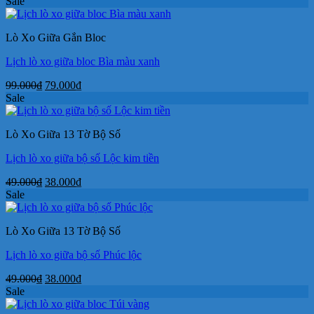
gốc
hiện
Sale
là:
tại
49.000₫.
là:
Lò Xo Giữa Gắn Bloc
38.000₫.
Lịch lò xo giữa bloc Bìa màu xanh
Giá
Giá
99.000
₫
79.000
₫
gốc
hiện
Sale
là:
tại
99.000₫.
là:
Lò Xo Giữa 13 Tờ Bộ Số
79.000₫.
Lịch lò xo giữa bộ số Lộc kim tiền
Giá
Giá
49.000
₫
38.000
₫
gốc
hiện
Sale
là:
tại
49.000₫.
là:
Lò Xo Giữa 13 Tờ Bộ Số
38.000₫.
Lịch lò xo giữa bộ số Phúc lộc
Giá
Giá
49.000
₫
38.000
₫
gốc
hiện
Sale
là:
tại