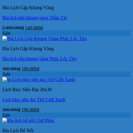
35.000₫.
là:
Bìa Lịch Gập Khung Vàng
26.000₫.
Bìa lịch gập khung vàng Thần Tài
Giá
Giá
2.800.000
₫
140.000
₫
gốc
hiện
Sale
là:
tại
2.800.000₫.
là:
Bìa Lịch Gập Khung Vàng
140.000₫.
Bìa lịch gập khung vàng Phúc Lộc Thọ
Giá
Giá
300.000
₫
160.000
₫
gốc
hiện
Sale
là:
tại
300.000₫.
là:
Lịch Bloc Siêu Đại 20x30
160.000₫.
Lịch bloc siêu đại Thế Giới Xanh
Giá
Giá
300.000
₫
190.000
₫
gốc
hiện
Sale
là:
tại
300.000₫.
là:
Bìa Lịch Bế Nổi
190.000₫.