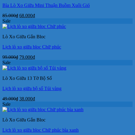
Bìa Lò Xo Giữa Mini Thuận Buồm Xuôi Gió
Giá
Giá
85.000
₫
68.000
₫
gốc
hiện
Sale
là:
tại
85.000₫.
là:
Lò Xo Giữa Gắn Bloc
68.000₫.
Lịch lò xo giữa bloc Chữ phúc
Giá
Giá
99.000
₫
79.000
₫
gốc
hiện
Sale
là:
tại
99.000₫.
là:
Lò Xo Giữa 13 Tờ Bộ Số
79.000₫.
Lịch lò xo giữa bộ số Túi vàng
Giá
Giá
49.000
₫
38.000
₫
gốc
hiện
Sale
là:
tại
49.000₫.
là:
Lò Xo Giữa Gắn Bloc
38.000₫.
Lịch lò xo giữa bloc Chữ phúc bìa xanh