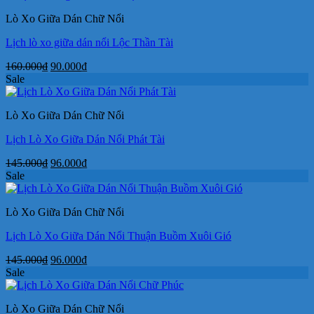
160.000₫.
là:
Lò Xo Giữa Dán Chữ Nổi
90.000₫.
Lịch lò xo giữa dán nổi Lộc Thần Tài
Giá
Giá
160.000
₫
90.000
₫
gốc
hiện
Sale
là:
tại
160.000₫.
là:
Lò Xo Giữa Dán Chữ Nổi
90.000₫.
Lịch Lò Xo Giữa Dán Nổi Phát Tài
Giá
Giá
145.000
₫
96.000
₫
gốc
hiện
Sale
là:
tại
145.000₫.
là:
Lò Xo Giữa Dán Chữ Nổi
96.000₫.
Lịch Lò Xo Giữa Dán Nổi Thuận Buồm Xuôi Gió
Giá
Giá
145.000
₫
96.000
₫
gốc
hiện
Sale
là:
tại
145.000₫.
là:
Lò Xo Giữa Dán Chữ Nổi
96.000₫.