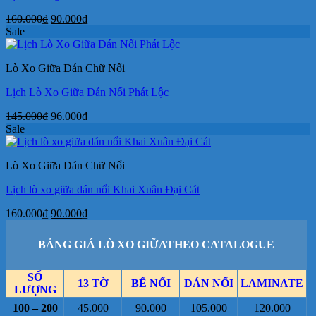
Giá
Giá
160.000
₫
90.000
₫
gốc
hiện
Sale
là:
tại
160.000₫.
là:
Lò Xo Giữa Dán Chữ Nổi
90.000₫.
Lịch Lò Xo Giữa Dán Nổi Phát Lộc
Giá
Giá
145.000
₫
96.000
₫
gốc
hiện
Sale
là:
tại
145.000₫.
là:
Lò Xo Giữa Dán Chữ Nổi
96.000₫.
Lịch lò xo giữa dán nổi Khai Xuân Đại Cát
Giá
Giá
160.000
₫
90.000
₫
gốc
hiện
là:
tại
BẢNG GIÁ LÒ XO GIỮATHEO CATALOGUE
160.000₫.
là:
90.000₫.
SỐ
13 TỜ
BẾ NỔI
DÁN NỔI
LAMINATE
LƯỢNG
100 – 200
45.000
90.000
105.000
120.000