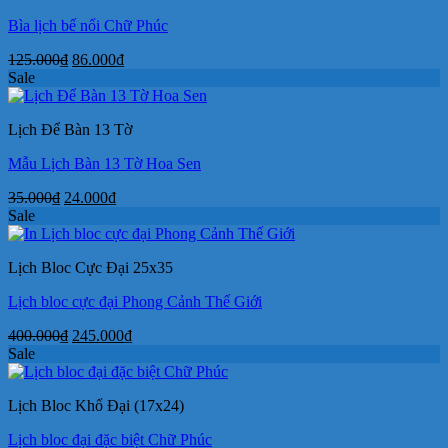
Bìa lịch bế nổi Chữ Phúc
Giá
Giá
125.000
₫
86.000
₫
gốc
hiện
Sale
là:
tại
125.000₫.
là:
Lịch Để Bàn 13 Tờ
86.000₫.
Mẫu Lịch Bàn 13 Tờ Hoa Sen
Giá
Giá
35.000
₫
24.000
₫
gốc
hiện
Sale
là:
tại
35.000₫.
là:
Lịch Bloc Cực Đại 25x35
24.000₫.
Lịch bloc cực đại Phong Cảnh Thế Giới
Giá
Giá
400.000
₫
245.000
₫
gốc
hiện
Sale
là:
tại
400.000₫.
là:
Lịch Bloc Khổ Đại (17x24)
245.000₫.
Lịch bloc đại đặc biệt Chữ Phúc