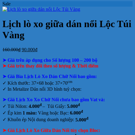
Sale
ở
bloc
2027
Bảng
hiện
báo
tết
luận
bình
ở
Mẫu
tại
giá
nay
giá
tại
luận
In
Lịch
tphcm
ở
Lịch
Lịch
tphcm
lịch
Tết
Bảng
Bloc
Treo
Lịch lò xo giữa dán nổi Lộc Túi
Bloc
TLV
giá
Khổ
Tường
đẹp
In
Đại
Vàng
Lịch
Để
Bàn
Giá
Giá
160.000
₫
90.000
₫
gốc
hiện
➤ Giá trên áp dụng cho Số lượng 100 – 200 bộ
là:
tại
160.000₫.
là:
➤ Giá trên thay đổi theo số lượng & Thời điểm
90.000₫.
➤ Giá Bìa Lịch Lò Xo Dán Chữ Nổi bao gồm
:
cm
✓ Kích thước: 37×68 hoặc 37×70
✓
In Metalize Dán nổi 3D hình tuỳ chọn:
➤ Giá Lịch Xo Xo Chữ Nổi chưa bao gồm
Vat và:
đ
đ
✓ Túi Nilon:
4.000
– Túi Giấy:
5.000
đ
✓ Ép kim
1 màu:
Vàng hoặc Bạc:
6.000
đ
✓ Khuôn ép Nội dung doanh nghiệp:
5.000
➤ Giá Lịch Lò Xo Giữa Dán Nổi tùy chọn Bloc: