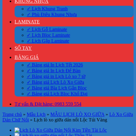
KHUNG NHỰA
✓ Lịch Khung Tranh
✓ Phù Điêu Khung Nhựa
LAMINATE
✓ Lịch Gỗ Laminate
✓ Lịch Bloc Laminate
✓ Lịch Gập Laminate
SỔ TAY
BẢNG GIÁ
✓ Bảng giá In Lịch Tết 2026
✓ Bảng giá In Lịch Để Bàn
✓ Bảng giá in Lịch Lò xo 7 tờ
✓ Bảng giá Lịch Lò Xo Giữa
✓ Bảng giá Bìa Lịch Gắn Bloc
✓ Bảng giá Lịch Bloc Khổ Đại
Tư vấn & Đặt hàng: 0983 559 554
Trang chủ
»
Mẫu Lịch
»
MẪU LỊCH LÒ XO GIỮA
»
Lò Xo Giữa
Dán Chữ Nổi
»
Lịch lò xo giữa dán nổi Lộc Túi Vàng