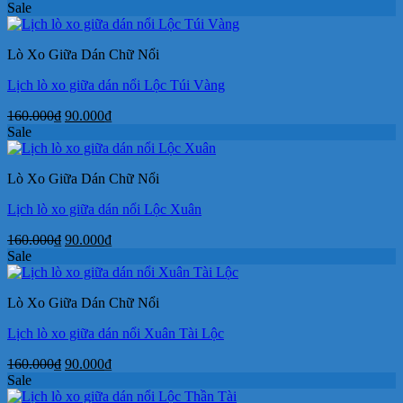
Sale
Lò Xo Giữa Dán Chữ Nổi
Lịch lò xo giữa dán nổi Lộc Túi Vàng
Giá
Giá
160.000
₫
90.000
₫
gốc
hiện
Sale
là:
tại
160.000₫.
là:
Lò Xo Giữa Dán Chữ Nổi
90.000₫.
Lịch lò xo giữa dán nổi Lộc Xuân
Giá
Giá
160.000
₫
90.000
₫
gốc
hiện
Sale
là:
tại
160.000₫.
là:
Lò Xo Giữa Dán Chữ Nổi
90.000₫.
Lịch lò xo giữa dán nổi Xuân Tài Lộc
Giá
Giá
160.000
₫
90.000
₫
gốc
hiện
Sale
là:
tại