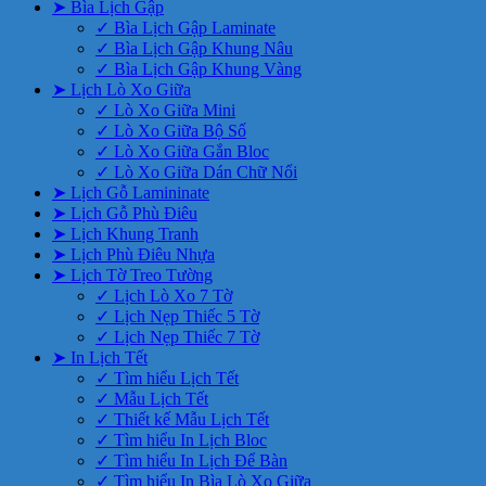
➤ Bìa Lịch Gập
✓ Bìa Lịch Gập Laminate
✓ Bìa Lịch Gập Khung Nâu
✓ Bìa Lịch Gập Khung Vàng
➤ Lịch Lò Xo Giữa
✓ Lò Xo Giữa Mini
✓ Lò Xo Giữa Bộ Số
✓ Lò Xo Giữa Gắn Bloc
✓ Lò Xo Giữa Dán Chữ Nổi
➤ Lịch Gỗ Lamininate
➤ Lịch Gỗ Phù Điêu
➤ Lịch Khung Tranh
➤ Lịch Phù Điêu Nhựa
➤ Lịch Tờ Treo Tường
✓ Lịch Lò Xo 7 Tờ
✓ Lịch Nẹp Thiếc 5 Tờ
✓ Lịch Nẹp Thiếc 7 Tờ
➤ In Lịch Tết
✓ Tìm hiểu Lịch Tết
✓ Mẫu Lịch Tết
✓ Thiết kế Mẫu Lịch Tết
✓ Tìm hiểu In Lịch Bloc
✓ Tìm hiểu In Lịch Để Bàn
✓ Tìm hiểu In Bìa Lò Xo Giữa