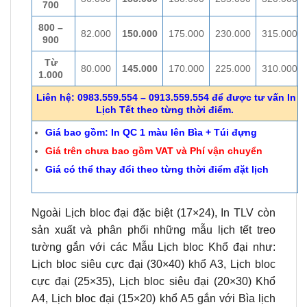
700
800 –
82.000
150.000
175.000
230.000
315.000
900
Từ
80.000
145.000
170.000
225.000
310.000
1.000
Liên hệ: 0983.559.554 – 0913.559.554 để được tư vấn In
Lịch Tết theo từng thời điểm.
Giá bao gồm: In QC 1 màu lên Bìa + Túi đựng
Giá trên chưa bao gồm VAT và Phí vận chuyển
Giá có thể thay đổi theo từng thời điểm đặt lịch
Ngoài Lịch bloc đại đặc biệt (17×24), In TLV còn
sản xuất và phân phối những mẫu lịch tết treo
tường gắn với các Mẫu Lịch bloc Khổ đại như:
Lịch bloc siêu cực đại (30×40) khổ A3, Lịch bloc
cực đại (25×35), Lịch bloc siêu đại (20×30) Khổ
A4, Lịch bloc đại (15×20) khổ A5 gắn với Bìa lịch