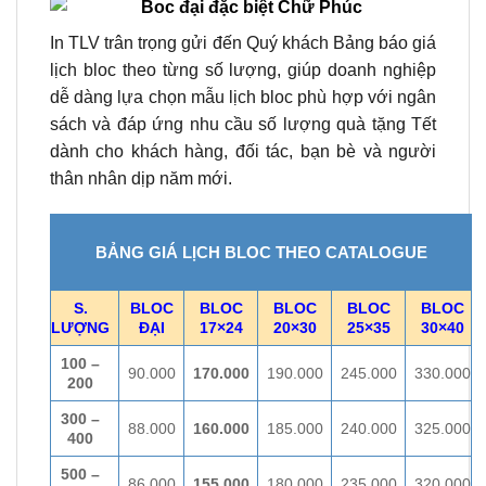
In TLV trân trọng gửi đến Quý khách Bảng báo giá
lịch bloc theo từng số lượng, giúp doanh nghiệp
dễ dàng lựa chọn mẫu lịch bloc phù hợp với ngân
sách và đáp ứng nhu cầu số lượng quà tặng Tết
dành cho khách hàng, đối tác, bạn bè và người
thân nhân dịp năm mới.
BẢNG GIÁ LỊCH BLOC THEO CATALOGUE
S.
BLOC
BLOC
BLOC
BLOC
BLOC
LƯỢNG
ĐẠI
17×24
20×30
25×35
30×40
100 –
90.000
170.000
190.000
245.000
330.000
200
300 –
88.000
160.000
185.000
240.000
325.000
400
500 –
86.000
155.000
180.000
235.000
320.000