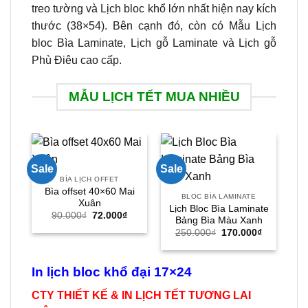
treo tường và Lịch bloc khổ lớn nhất hiện nay kích
thước (38×54). Bên cạnh đó, còn có Mẫu Lịch
bloc Bìa Laminate, Lịch gỗ Laminate và Lịch gỗ
Phù Điêu cao cấp.
MẪU LỊCH TẾT MUA NHIỀU
Sale
Sale
Sal
BÌA LỊCH OFFET
B
Bìa offset 40×60 Mai
Bì
BLOC BÌA LAMINATE
Xuân
Lịch Bloc Bìa Laminate
Giá
Giá
90.000
₫
72.000
₫
Bảng Bìa Màu Xanh
gốc
hiện
Giá
Giá
là:
tại
250.000
₫
170.000
₫
gốc
hiện
90.000₫.
là:
là:
tại
72.000₫.
250.000₫.
là:
170.000₫.
In lịch bloc khổ đại 17×24
CTY THIẾT KẾ & IN LỊCH TẾT TƯƠNG LAI