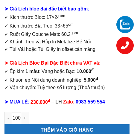
155.000₫.
➤ Giá Lịch bloc đại đặc biệt bao gồm:
cm
✓
Kích thước Bloc: 17×24
cm
✓ Kích thước Bìa Treo: 33×65
gsm
✓ Ruột Giấy Couche Matt: 60.2
✓ Khánh Treo và Hộp In Metalize Bế Nổi
✓ Túi Vải hoặc Túi Giấy in offset
cán màng
➤ Giá Lịch Bloc Đại Đặc Biệt chưa VAT và:
đ
✓ Ép kim
1 màu
: Vàng hoặc Bạc:
10.000
đ
✓ Khuôn ép Nội dung doanh nghiệp:
5.000
✓ Vận chuyển: Tuỳ theo số lượng (Thoả thuận)
đ
➤ MUA LẺ:
230.000
–
LH
Zalo:
0983 559 554
Lịch bloc đại đặc biệt Chữ Phúc số lượng
THÊM VÀO GIỎ HÀNG