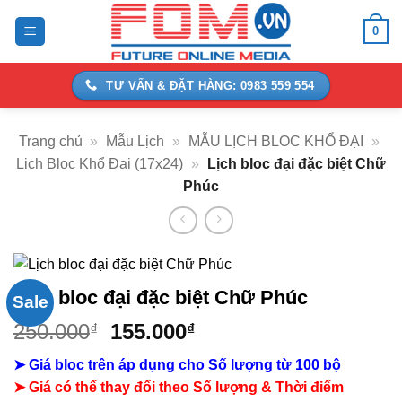
Bỏ
0
qua
nội
dung
TƯ VẤN & ĐẶT HÀNG: 0983 559 554
Trang chủ
»
Mẫu Lịch
»
MẪU LỊCH BLOC KHỔ ĐẠI
»
Lịch Bloc Khổ Đại (17x24)
»
Lịch bloc đại đặc biệt Chữ
Phúc
Lịch bloc đại đặc biệt Chữ Phúc
Sale
Giá
Giá
250.000
155.000
₫
₫
gốc
hiện
➤ Giá bloc trên áp dụng cho Số lượng từ 100 bộ
là:
tại
➤ Giá có thể thay đổi theo Số lượng & Thời điểm
250.000₫.
là: