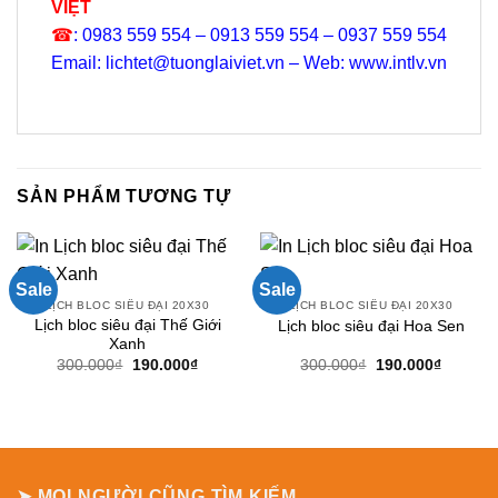
VIỆT
☎
: 0983 559 554 – 0913 559 554 – 0937 559 554
Email: lichtet@tuonglaiviet.vn – Web: www.intlv.vn
SẢN PHẨM TƯƠNG TỰ
Sale
Sale
LỊCH BLOC SIÊU ĐẠI 20X30
LỊCH BLOC SIÊU ĐẠI 20X30
Lịch bloc siêu đại Thế Giới
Lịch bloc siêu đại Hoa Sen
Xanh
Giá
Giá
Giá
Giá
300.000
₫
190.000
₫
300.000
₫
190.000
₫
gốc
hiện
gốc
hiện
là:
tại
là:
tại
300.000₫.
là:
300.000₫.
là:
190.000₫.
190.000
➤ MỌI NGƯỜI CŨNG TÌM KIẾM