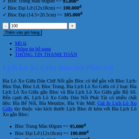
✓ Bloc Trung Màu 60gsm =>
95.000
đ
✓ Bloc Đại Lở (12x18cm) =>
100.000
đ
✓ Bloc Đại (14.5×20.5cm) =>
105.000
Lịch
Lò
Thêm vào giỏ hàng
Xo
Giữa
Mô tả
Dán
Thông tin bổ sung
Nổi
THÔNG TIN THANH TOÁN
Phát
Tài
Lịch Lò Xo Giữa Dán Nổi Phát Tài
số
lượng
Bìa Lò Xo Giữa Dán Chữ Nổi gắn Bloc có thể gắn với Bloc Lịch:
Bloc Đại, Bloc Lở, Bloc Trung. Bìa Lịch Lò Xo Giữa có 2 loại: Bìa
Lịch Lò Xo Giữa gắn Bloc và Bìa Lịch Lò Xo Giữa gắn Bộ Số.
Bên cạnh đó, Lịch Lò Xo Giữa Dán Nổi Phát Tài có nhiều chất
liệu: Bìa Bế Nổi, Bìa Metalize, Bìa Ván Mdf.
Giá In Lịch Lò Xo
Giữa
tùy thuộc vào kích thước Lịch Bloc đi kèm với Bìa Lịch Lò
Xo gắn Bloc:
đ
Bloc Trung Màu 60gsm =>
95.000
đ
Bloc Đại Lở (12x18cm) =>
100.000
đ