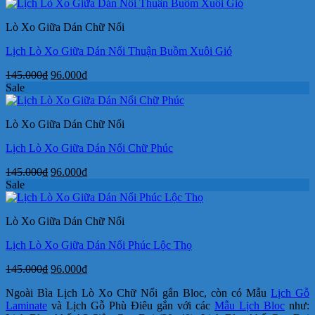
là:
tại
160.000₫.
là:
Lò Xo Giữa Dán Chữ Nổi
90.000₫.
Lịch Lò Xo Giữa Dán Nổi Thuận Buồm Xuôi Gió
Giá
Giá
145.000
₫
96.000
₫
gốc
hiện
Sale
là:
tại
145.000₫.
là:
Lò Xo Giữa Dán Chữ Nổi
96.000₫.
Lịch Lò Xo Giữa Dán Nổi Chữ Phúc
Giá
Giá
145.000
₫
96.000
₫
gốc
hiện
Sale
là:
tại
145.000₫.
là:
Lò Xo Giữa Dán Chữ Nổi
96.000₫.
Lịch Lò Xo Giữa Dán Nổi Phúc Lộc Thọ
Giá
Giá
145.000
₫
96.000
₫
gốc
hiện
Ngoài Bìa Lịch Lò Xo Chữ Nổi gắn Bloc, còn có Mẫu
Lịch Gỗ
là:
tại
Laminate
và Lịch Gỗ Phù Điêu gắn với các
Mẫu Lịch Bloc
như:
145.000₫.
là: