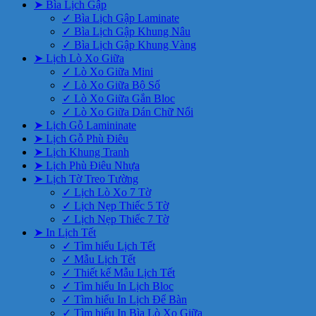
➤ Bìa Lịch Gập
✓ Bìa Lịch Gập Laminate
✓ Bìa Lịch Gập Khung Nâu
✓ Bìa Lịch Gập Khung Vàng
➤ Lịch Lò Xo Giữa
✓ Lò Xo Giữa Mini
✓ Lò Xo Giữa Bộ Số
✓ Lò Xo Giữa Gắn Bloc
✓ Lò Xo Giữa Dán Chữ Nổi
➤ Lịch Gỗ Lamininate
➤ Lịch Gỗ Phù Điêu
➤ Lịch Khung Tranh
➤ Lịch Phù Điêu Nhựa
➤ Lịch Tờ Treo Tường
✓ Lịch Lò Xo 7 Tờ
✓ Lịch Nẹp Thiếc 5 Tờ
✓ Lịch Nẹp Thiếc 7 Tờ
➤ In Lịch Tết
✓ Tìm hiểu Lịch Tết
✓ Mẫu Lịch Tết
✓ Thiết kế Mẫu Lịch Tết
✓ Tìm hiểu In Lịch Bloc
✓ Tìm hiểu In Lịch Để Bàn
✓ Tìm hiểu In Bìa Lò Xo Giữa