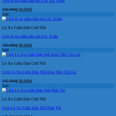
Lịch lò xo giữa dán nổi Lộc Túi Vàng
Giá
Giá
160.000
₫
90.000
₫
gốc
hiện
Sale
là:
tại
160.000₫.
là:
Lò Xo Giữa Dán Chữ Nổi
90.000₫.
Lịch lò xo giữa dán nổi Lộc Xuân
Giá
Giá
160.000
₫
90.000
₫
gốc
hiện
Sale
là:
tại
160.000₫.
là:
Lò Xo Giữa Dán Chữ Nổi
90.000₫.
Lịch Lò Xo Giữa Dán Nổi Kim Tiền Tài Lộc
Giá
Giá
145.000
₫
96.000
₫
gốc
hiện
Sale
là:
tại
145.000₫.
là:
Lò Xo Giữa Dán Chữ Nổi
96.000₫.
Lịch Lò Xo Giữa Dán Nổi Phát Tài