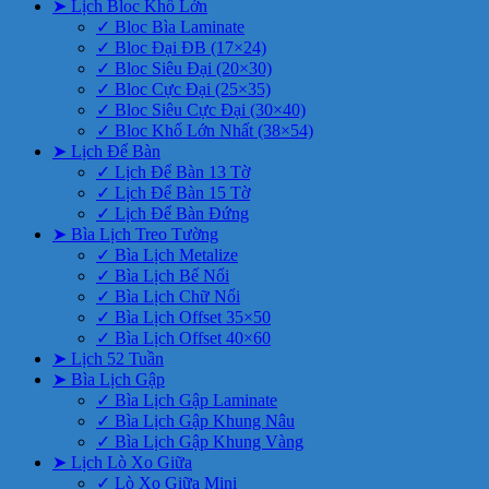
➤ Lịch Bloc Khổ Lớn
✓ Bloc Bìa Laminate
✓ Bloc Đại ĐB (17×24)
✓ Bloc Siêu Đại (20×30)
✓ Bloc Cực Đại (25×35)
✓ Bloc Siêu Cực Đại (30×40)
✓ Bloc Khổ Lớn Nhất (38×54)
➤ Lịch Để Bàn
✓ Lịch Để Bàn 13 Tờ
✓ Lịch Để Bàn 15 Tờ
✓ Lịch Để Bàn Đứng
➤ Bìa Lịch Treo Tường
✓ Bìa Lịch Metalize
✓ Bìa Lịch Bế Nổi
✓ Bìa Lịch Chữ Nổi
✓ Bìa Lịch Offset 35×50
✓ Bìa Lịch Offset 40×60
➤ Lịch 52 Tuần
➤ Bìa Lịch Gập
✓ Bìa Lịch Gập Laminate
✓ Bìa Lịch Gập Khung Nâu
✓ Bìa Lịch Gập Khung Vàng
➤ Lịch Lò Xo Giữa
✓ Lò Xo Giữa Mini