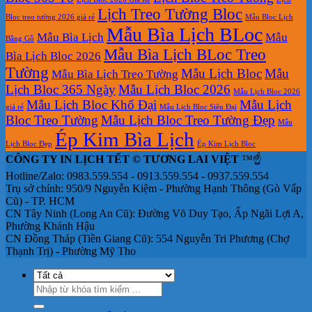
Lịch Treo Tường Bloc
Bloc treo tường 2026 giá rẻ
Mẫu Bloc Lịch
Mẫu Bìa Lịch BLoc
Mẫu Bìa Lịch
Mẫu
Bằng Gỗ
Mẫu Bìa Lịch BLoc Treo
Bìa Lịch Bloc 2026
Tường
Mẫu Lịch Bloc
Mẫu
Mẫu Bìa Lịch Treo Tường
Lịch Bloc 365 Ngày
Mẫu Lịch Bloc 2026
Mẫu Lịch Bloc 2026
Mẫu Lịch Bloc Khổ Đại
Mẫu Lịch
giá rẻ
Mẫu Lịch Bloc Siêu Đại
Bloc Treo Tường
Mẫu Lịch Bloc Treo Tường Đẹp
Mẫu
Ép Kim Bìa Lịch
Lịch Bloc Đẹp
Ép Kim Lịch Bloc
CÔNG TY IN LỊCH TẾT © TƯƠNG LAI VIỆT
™☝️
Hotline/Zalo: 0983.559.554 - 0913.559.554 - 0937.559.554
Trụ sở chính: 950/9 Nguyễn Kiệm - Phường Hạnh Thông (Gò Vấp
Cũ) - TP. HCM
CN Tây Ninh (Long An Cũ): Đường Võ Duy Tạo, Ấp Ngãi Lợi A,
Phường Khánh Hậu
CN Đồng Tháp (Tiền Giang Cũ): 554 Nguyễn Tri Phương (Chợ
Thạnh Trị) - Phường Mỹ Tho
Tìm
kiếm: