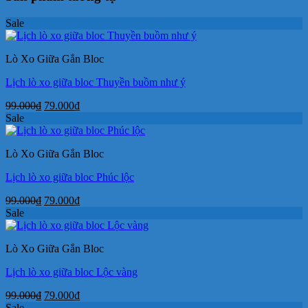
Sale
Lò Xo Giữa Gắn Bloc
Lịch lò xo giữa bloc Thuyền buồm như ý
Giá
Giá
99.000
₫
79.000
₫
gốc
hiện
Sale
là:
tại
99.000₫.
là:
Lò Xo Giữa Gắn Bloc
79.000₫.
Lịch lò xo giữa bloc Phúc lộc
Giá
Giá
99.000
₫
79.000
₫
gốc
hiện
Sale
là:
tại
99.000₫.
là:
Lò Xo Giữa Gắn Bloc
79.000₫.
Lịch lò xo giữa bloc Lộc vàng
Giá
Giá
99.000
₫
79.000
₫
gốc
hiện
Sale