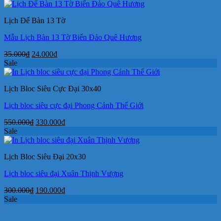
là:
tại
40.000₫.
là:
Lịch Để Bàn 13 Tờ
29.000₫.
Mẫu Lịch Bàn 13 Tờ Biển Đảo Quê Hương
Giá
Giá
35.000
₫
24.000
₫
gốc
hiện
Sale
là:
tại
35.000₫.
là:
Lịch Bloc Siêu Cực Đại 30x40
24.000₫.
Lịch bloc siêu cực đại Phong Cảnh Thế Giới
Giá
Giá
550.000
₫
330.000
₫
gốc
hiện
Sale
là:
tại
550.000₫.
là:
Lịch Bloc Siêu Đại 20x30
330.000₫.
Lịch bloc siêu đại Xuân Thịnh Vượng
Giá
Giá
300.000
₫
190.000
₫
gốc
hiện
Sale
là:
tại
300.000₫.
là: