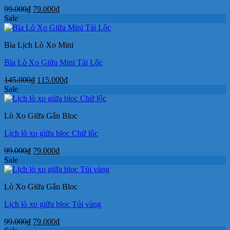
Giá
Giá
99.000
₫
79.000
₫
gốc
hiện
Sale
là:
tại
99.000₫.
là:
Bìa Lịch Lò Xo Mini
79.000₫.
Bìa Lò Xo Giữa Mini Tài Lộc
Giá
Giá
145.000
₫
115.000
₫
gốc
hiện
Sale
là:
tại
145.000₫.
là:
Lò Xo Giữa Gắn Bloc
115.000₫.
Lịch lò xo giữa bloc Chữ lộc
Giá
Giá
99.000
₫
79.000
₫
gốc
hiện
Sale
là:
tại
99.000₫.
là:
Lò Xo Giữa Gắn Bloc
79.000₫.
Lịch lò xo giữa bloc Túi vàng
Giá
Giá
99.000
₫
79.000
₫