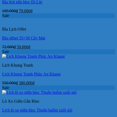
Bìa lịch gắn bloc Di Lặc
Giá
Giá
109.000
₫
79.000
₫
gốc
hiện
Sale
là:
tại
109.000₫.
là:
Bìa Lịch Offet
79.000₫.
Bìa offset 35×50 Cây Mai
Giá
Giá
72.000
₫
59.000
₫
gốc
hiện
Sale
là:
tại
72.000₫.
là:
Lịch Khung Tranh
59.000₫.
Lịch Khung Tranh Phúc An Khang
Giá
Giá
550.000
₫
380.000
₫
gốc
hiện
Sale
là:
tại
550.000₫.
là:
Lò Xo Giữa Gắn Bloc
380.000₫.
Lịch lò xo giữa bloc Thuận buồm xuôi gió