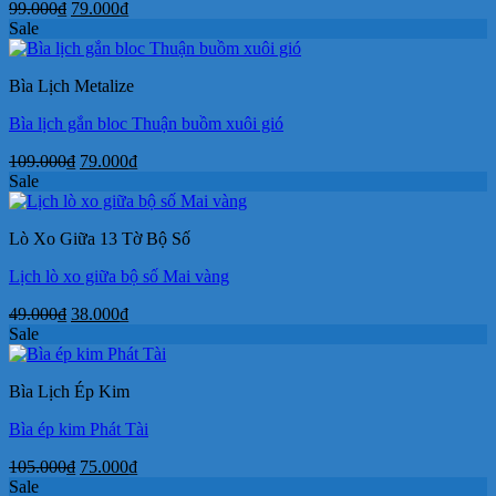
Giá
Giá
99.000
₫
79.000
₫
gốc
hiện
Sale
là:
tại
99.000₫.
là:
Bìa Lịch Metalize
79.000₫.
Bìa lịch gắn bloc Thuận buồm xuôi gió
Giá
Giá
109.000
₫
79.000
₫
gốc
hiện
Sale
là:
tại
109.000₫.
là:
Lò Xo Giữa 13 Tờ Bộ Số
79.000₫.
Lịch lò xo giữa bộ số Mai vàng
Giá
Giá
49.000
₫
38.000
₫
gốc
hiện
Sale
là:
tại
49.000₫.
là:
Bìa Lịch Ép Kim
38.000₫.
Bìa ép kim Phát Tài
Giá
Giá
105.000
₫
75.000
₫
gốc
hiện
Sale