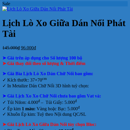
Sale
ở
bloc
2027
Bảng
hiện
báo
tết
luận
bình
ở
Mẫu
tại
giá
nay
giá
tại
luận
In
Lịch
tphcm
ở
Lịch
Lịch
tphcm
lịch
Tết
Bảng
Bloc
Treo
Lịch Lò Xo Giữa Dán Nổi Phát
Bloc
TLV
giá
Khổ
Tường
đẹp
In
Đại
Tài
Lịch
Để
Bàn
Giá
Giá
145.000
₫
96.000
₫
gốc
hiện
➤ Giá trên áp dụng cho Số lượng 100 bộ
là:
tại
145.000₫.
là:
➤ Giá thay đổi theo số lượng & Thời điểm
96.000₫.
➤ Giá Bìa Lịch Lò Xo Dán Chữ Nổi bao gồm
:
cm
✓ Kích thước: 37×70
✓
In Metalize Dán Chữ Nổi 3D hình tuỳ chọn:
➤ Giá Lịch Xo Xo Chữ Nổi chưa bao gồm
Vat và:
đ
đ
✓ Túi Nilon: 4.000
– Túi Giấy: 5.000
đ
✓ Ép kim
1 màu:
Vàng hoặc Bạc: 5.000
✓ Khuôn Ép kim: Tuỳ theo Nội dung QC
/
SL
➤ Giá Lịch Lò Xo Giữa Dán Nổi tùy chọn Bloc:
đ