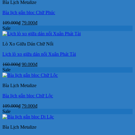
Bìa Lịch Metalize
190.000₫.
Bìa lịch gắn bloc Chữ Phúc
Giá
Giá
109.000
₫
79.000
₫
gốc
hiện
Sale
là:
tại
109.000₫.
là:
Lò Xo Giữa Dán Chữ Nổi
79.000₫.
Lịch lò xo giữa dán nổi Xuân Phát Tài
Giá
Giá
160.000
₫
90.000
₫
gốc
hiện
Sale
là:
tại
160.000₫.
là:
Bìa Lịch Metalize
90.000₫.
Bìa lịch gắn bloc Chữ Lộc
Giá
Giá
109.000
₫
79.000
₫
gốc
hiện
Sale
là:
tại
109.000₫.
là:
Bìa Lịch Metalize
79.000₫.