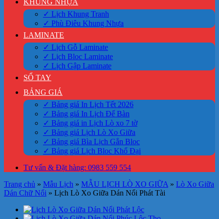
KHUNG NHỰA
✓ Lịch Khung Tranh
✓ Phù Điêu Khung Nhựa
LAMINATE
✓ Lịch Gỗ Laminate
✓ Lịch Bloc Laminate
✓ Lịch Gập Laminate
SỔ TAY
BẢNG GIÁ
✓ Bảng giá In Lịch Tết 2026
✓ Bảng giá In Lịch Để Bàn
✓ Bảng giá in Lịch Lò xo 7 tờ
✓ Bảng giá Lịch Lò Xo Giữa
✓ Bảng giá Bìa Lịch Gắn Bloc
✓ Bảng giá Lịch Bloc Khổ Đại
Tư vấn & Đặt hàng: 0983 559 554
Trang chủ
»
Mẫu Lịch
»
MẪU LỊCH LÒ XO GIỮA
»
Lò Xo Giữa
Dán Chữ Nổi
»
Lịch Lò Xo Giữa Dán Nổi Phát Tài