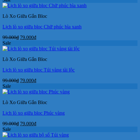
là:
tại
99.000₫.
là:
Lò Xo Giữa Gắn Bloc
79.000₫.
Lịch lò xo giữa bloc Chữ phúc bìa xanh
Giá
Giá
99.000
₫
79.000
₫
gốc
hiện
Sale
là:
tại
99.000₫.
là:
Lò Xo Giữa Gắn Bloc
79.000₫.
Lịch lò xo giữa bloc Túi vàng tài lộc
Giá
Giá
99.000
₫
79.000
₫
gốc
hiện
Sale
là:
tại
99.000₫.
là:
Lò Xo Giữa Gắn Bloc
79.000₫.
Lịch lò xo giữa bloc Phúc vàng
Giá
Giá
99.000
₫
79.000
₫
gốc
hiện
Sale
là:
tại