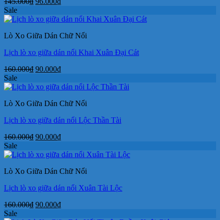
Giá
Giá
145.000
₫
96.000
₫
gốc
hiện
Sale
là:
tại
145.000₫.
là:
Lò Xo Giữa Dán Chữ Nổi
96.000₫.
Lịch lò xo giữa dán nổi Khai Xuân Đại Cát
Giá
Giá
160.000
₫
90.000
₫
gốc
hiện
Sale
là:
tại
160.000₫.
là:
Lò Xo Giữa Dán Chữ Nổi
90.000₫.
Lịch lò xo giữa dán nổi Lộc Thần Tài
Giá
Giá
160.000
₫
90.000
₫
gốc
hiện
Sale
là:
tại
160.000₫.
là:
Lò Xo Giữa Dán Chữ Nổi
90.000₫.
Lịch lò xo giữa dán nổi Xuân Tài Lộc
Giá
Giá
160.000
₫
90.000
₫
gốc
hiện
Sale