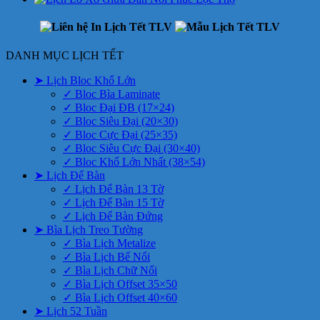
DANH MỤC LỊCH TẾT
➤ Lịch Bloc Khổ Lớn
✓ Bloc Bìa Laminate
✓ Bloc Đại ĐB (17×24)
✓ Bloc Siêu Đại (20×30)
✓ Bloc Cực Đại (25×35)
✓ Bloc Siêu Cực Đại (30×40)
✓ Bloc Khổ Lớn Nhất (38×54)
➤ Lịch Để Bàn
✓ Lịch Để Bàn 13 Tờ
✓ Lịch Để Bàn 15 Tờ
✓ Lịch Để Bàn Đứng
➤ Bìa Lịch Treo Tường
✓ Bìa Lịch Metalize
✓ Bìa Lịch Bế Nổi
✓ Bìa Lịch Chữ Nổi
✓ Bìa Lịch Offset 35×50
✓ Bìa Lịch Offset 40×60
➤ Lịch 52 Tuần