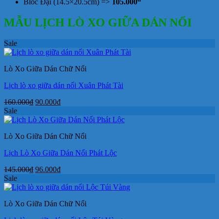
Bloc Đại (14.5×20.5cm) =>
105.000
MẪU LỊCH LÒ XO GIỮA DÁN NỔI
Sale
Lò Xo Giữa Dán Chữ Nổi
Lịch lò xo giữa dán nổi Xuân Phát Tài
Giá
Giá
160.000
₫
90.000
₫
gốc
hiện
Sale
là:
tại
160.000₫.
là:
Lò Xo Giữa Dán Chữ Nổi
90.000₫.
Lịch Lò Xo Giữa Dán Nổi Phát Lộc
Giá
Giá
145.000
₫
96.000
₫
gốc
hiện
Sale
là:
tại
145.000₫.
là:
Lò Xo Giữa Dán Chữ Nổi
96.000₫.