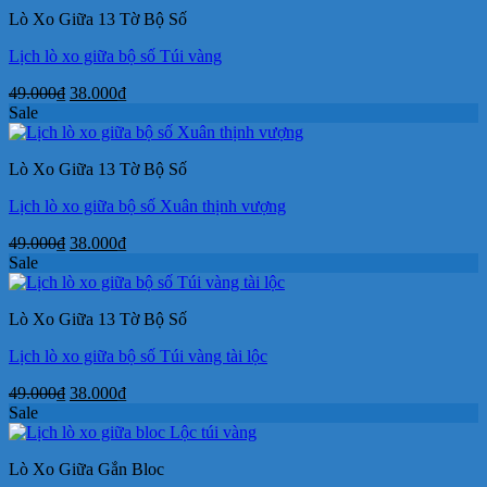
99.000₫.
là:
Lò Xo Giữa 13 Tờ Bộ Số
79.000₫.
Lịch lò xo giữa bộ số Túi vàng
Giá
Giá
49.000
₫
38.000
₫
gốc
hiện
Sale
là:
tại
49.000₫.
là:
Lò Xo Giữa 13 Tờ Bộ Số
38.000₫.
Lịch lò xo giữa bộ số Xuân thịnh vượng
Giá
Giá
49.000
₫
38.000
₫
gốc
hiện
Sale
là:
tại
49.000₫.
là:
Lò Xo Giữa 13 Tờ Bộ Số
38.000₫.
Lịch lò xo giữa bộ số Túi vàng tài lộc
Giá
Giá
49.000
₫
38.000
₫
gốc
hiện
Sale
là:
tại
49.000₫.
là:
Lò Xo Giữa Gắn Bloc
38.000₫.