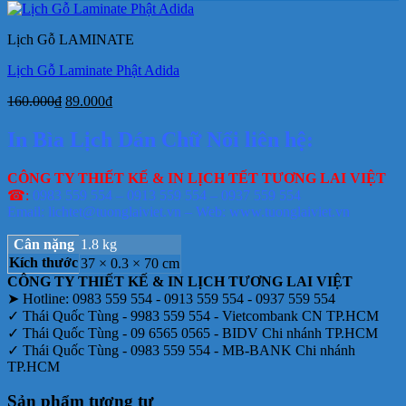
là:
tại
105.000₫.
là:
Lịch Gỗ LAMINATE
75.000₫.
Lịch Gỗ Laminate Phật Adida
Giá
Giá
160.000
₫
89.000
₫
gốc
hiện
là:
tại
In Bìa Lịch Dán Chữ Nổi liên hệ:
160.000₫.
là:
89.000₫.
CÔNG TY THIẾT KẾ & IN LỊCH TẾT TƯƠNG LAI VIỆT
☎:
0983 559 554 – 0913 559 554 – 0937 559 554
Email: lichtet@tuonglaiviet.vn – Web: www.tuonglaiviet.vn
Cân nặng
1.8 kg
Kích thước
37 × 0.3 × 70 cm
CÔNG TY THIẾT KẾ & IN LỊCH TƯƠNG LAI VIỆT
➤ Hotline: 0983 559 554 - 0913 559 554 - 0937 559 554
✓ Thái Quốc Tùng - 9983 559 554 - Vietcombank CN TP.HCM
✓ Thái Quốc Tùng - 09 6565 0565 - BIDV Chi nhánh TP.HCM
✓ Thái Quốc Tùng - 0983 559 554 - MB-BANK Chi nhánh
TP.HCM
Sản phẩm tương tự