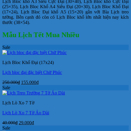
Lịch Bloc khổ A3 Siêu Cực Đại (30×40), Lịch Bloc khổ Cực Đại
96.000₫.
(25×35), Lịch Bloc Khổ A4 Siêu Đại (20×30), Lịch Bloc Khổ Đại
(17×24), Lịch Bloc Đại khổ A5 (15×20) gắn với Bìa Lịch treo
tường. Bên cạnh đó còn có Lịch Bloc khổ lớn nhất hiện nay kích
thước (38×54).
Mẫu Lịch Tết Mua Nhiều
Sale
Lịch Bloc Khổ Đại (17x24)
Lịch bloc đại đặc biệt Chữ Phúc
Giá
Giá
250.000
₫
155.000
₫
gốc
hiện
Sale
là:
tại
250.000₫.
là:
Lịch Lò Xo 7 Tờ
155.000₫.
Lịch Lò Xo 7 Tờ Áo Dài
Giá
Giá
40.000
₫
29.000
₫
gốc
hiện
Sale