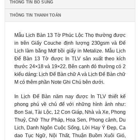
THÔNG TIN BỔ SUNG
THÔNG TIN THANH TOÁN
Mẫu Lịch Bàn 13 Tờ Phúc Lộc Thọ thường được
in trên Giấy Couche định lượng 230gsm và Đế
Lịch làm bằng Mdf bồi giấy in Metalize. Mẫu Lịch
Để Bàn 13 Tờ được In TLV sản xuất theo kích
thước 24×18 và 19×22. Bên cạnh đó thường có 2
kiểu dáng: Lịch Để Bàn chữ A và Lịch Để Bàn chữ
M có thêm phần Note Ghi Chú bên dưới.
In Lịch Để Bàn năm nay được In TLV thiết kế
phong phú về chủ để với những hình ảnh như:
Bon Sai, Tài Lộc, 12 Con Giáp, Nhà và Xe, Phong
Thuỷ, Chữ Thư Pháp, Hoa Sen, Phong cảnh, Du
Lịch, Danh Ngôn Cuộc Sống, Lời Hay Ý Đẹp, Ca
dao Tục Ngữ, Nội Thất, Thuận Buồm Xuôi Gió,