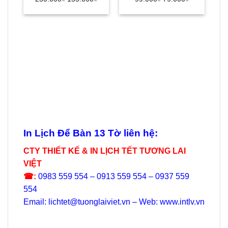
gốc
hiện
gốc
hiện
là:
tại
là:
tại
250.000₫.
là:
99.000₫.
là:
L
155.000₫.
79.000₫.
In Lịch Để Bàn 13 Tờ liên hệ:
CTY THIẾT KẾ & IN LỊCH TẾT TƯƠNG LAI
VIỆT
☎:
0983 559 554 – 0913 559 554 – 0937 559
554
Email: lichtet@tuonglaiviet.vn – Web: www.intlv.vn