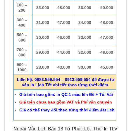
100 –
33.000
48.000
36.000
50.000
200
300 –
31.000
47.000
34.000
48.000
400
500 –
30.000
46.000
33.000
47.000
600
700 –
29.000
44.000
32.000
46.000
800
900 –
28.000
43.000
30.000
45.000
1000
Liên hệ: 0983.559.554 – 0913.559.554 để được tư
vấn In Lịch Tết chi tiết theo từng thời điểm
Giá trên bao gồm: In QC 1 màu lên Đế + Túi Vải
Giá trên chưa bao gồm VAT và Phí vận chuyển
Giá có thể thay đổi theo từng thời điểm đặt lịch
Ngoài Mẫu Lịch Bàn 13 Tờ Phúc Lộc Thọ, In TLV