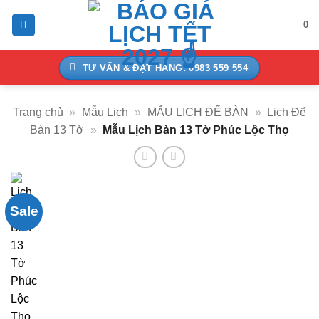
Bỏ
0
qua
nội
dung
TƯ VẤN & ĐẶT HÀNG: 0983 559 554
Trang chủ
»
Mẫu Lịch
»
MẪU LỊCH ĐỂ BÀN
»
Lịch Để
Bàn 13 Tờ
»
Mẫu Lịch Bàn 13 Tờ Phúc Lộc Thọ
Sale