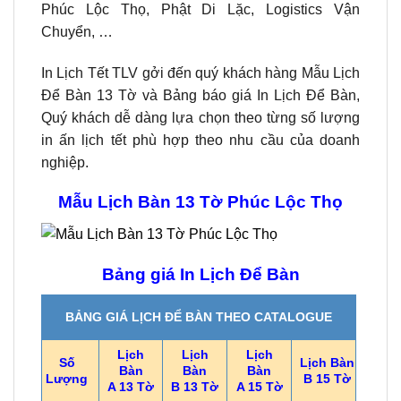
Phúc Lộc Thọ, Phật Di Lặc, Logistics Vận
Chuyển, …
In Lịch Tết TLV gởi đến quý khách hàng Mẫu Lịch
Để Bàn 13 Tờ và Bảng báo giá In Lịch Để Bàn,
Quý khách dễ dàng lựa chọn theo từng số lượng
in ấn lịch tết phù hợp theo nhu cầu của doanh
nghiệp.
Mẫu Lịch Bàn 13 Tờ Phúc Lộc Thọ
Bảng giá In Lịch Để Bàn
BẢNG GIÁ LỊCH ĐỂ BÀN THEO CATALOGUE
Lịch
Lịch
Lịch
Số
Lịch Bàn
Bàn
Bàn
Bàn
Lượng
B 15 Tờ
A 13 Tờ
B 13 Tờ
A 15 Tờ