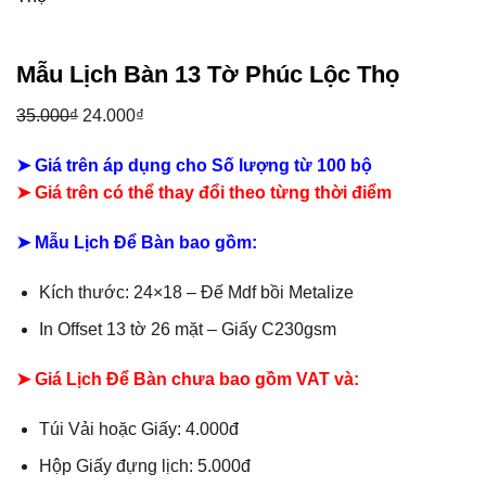
Mẫu Lịch Bàn 13 Tờ Phúc Lộc Thọ
35.000
₫
Giá
24.000
₫
Giá
gốc
hiện
➤ Giá trên áp dụng cho Số lượng từ 100 bộ
là:
tại
➤
Giá trên có thể thay đổi theo từng thời điểm
35.000₫.
là:
24.000₫.
➤ Mẫu Lịch Để Bàn bao gồm:
Kích thước: 24×18 – Đế Mdf bồi Metalize
In Offset 13 tờ 26 mặt – Giấy C230gsm
➤ Giá Lịch Để Bàn chưa bao gồm VAT và:
Túi Vải hoặc Giấy: 4.000đ
Hộp Giấy đựng lịch: 5.000đ