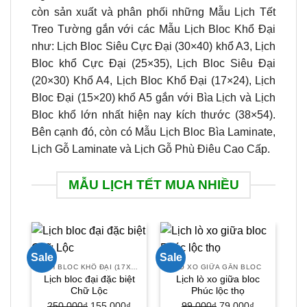
còn sản xuất và phân phối những Mẫu Lịch Tết
Treo Tường gắn với các Mẫu Lịch Bloc Khổ Đại
như: Lịch Bloc Siêu Cực Đại (30×40) khổ A3, Lịch
Bloc khổ Cực Đại (25×35), Lịch Bloc Siêu Đại
(20×30) Khổ A4, Lịch Bloc Khổ Đại (17×24), Lịch
Bloc Đại (15×20) khổ A5 gắn với Bìa Lịch và Lịch
Bloc khổ lớn nhất hiện nay kích thước (38×54).
Bên cạnh đó, còn có Mẫu Lịch Bloc Bìa Laminate,
Lịch Gỗ Laminate và Lịch Gỗ Phù Điêu Cao Cấp.
MẪU LỊCH TẾT MUA NHIỀU
Sale
Sale
Sal
LỊCH BLOC KHỔ ĐẠI (17X24)
LÒ XO GIỮA GẮN BLOC
Lịch bloc đại đặc biệt
Lịch lò xo giữa bloc
Chữ Lộc
Phúc lộc thọ
250.000
₫
Giá
155.000
₫
Giá
99.000
₫
Giá
79.000
₫
Giá