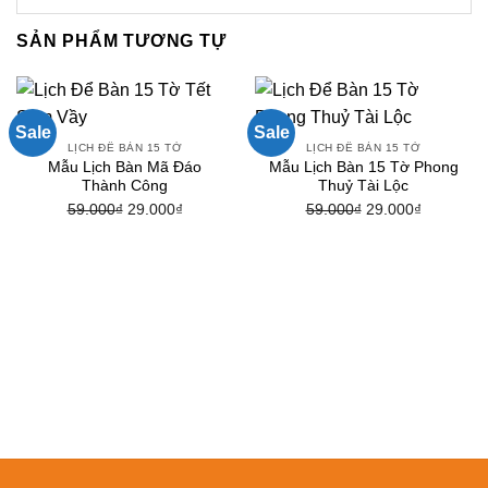
SẢN PHẨM TƯƠNG TỰ
Sale
Sale
LỊCH ĐỂ BÀN 15 TỜ
LỊCH ĐỂ BÀN 15 TỜ
Mẫu Lịch Bàn Mã Đáo
Mẫu Lịch Bàn 15 Tờ Phong
Thành Công
Thuỷ Tài Lộc
59.000
₫
Giá
29.000
₫
Giá
59.000
₫
Giá
29.000
₫
Giá
gốc
hiện
gốc
hiện
là:
tại
là:
tại
59.000₫.
là:
59.000₫.
là:
29.000₫.
29.000₫.