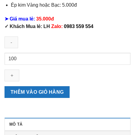
Ép kim Vàng hoặc Bạc: 5.000đ
➤ Giá mua lẻ:
35.000đ
✓ Khách Mua lẻ: LH
Zalo:
0983 559 554
Mẫu
Lịch
Bàn
13
Tờ
Phúc
THÊM VÀO GIỎ HÀNG
Lộc
Thọ
số
lượng
MÔ TẢ