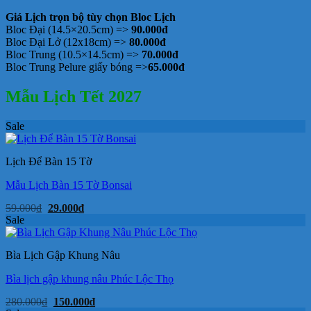
Giá Lịch trọn bộ tùy chọn Bloc Lịch
Bloc Đại (14.5×20.5cm) =>
90.000đ
Bloc Đại Lở (12x18cm) =>
80.000đ
Bloc Trung (10.5×14.5cm) =>
70.000đ
Bloc Trung Pelure giấy bóng =>
65.000đ
Mẫu Lịch Tết 2027
Sale
Lịch Để Bàn 15 Tờ
Mẫu Lịch Bàn 15 Tờ Bonsai
Giá
Giá
59.000
₫
29.000
₫
gốc
hiện
Sale
là:
tại
59.000₫.
là:
29.000₫.
Bìa Lịch Gập Khung Nâu
Bìa lịch gập khung nâu Phúc Lộc Thọ
Giá
Giá
280.000
₫
150.000
₫