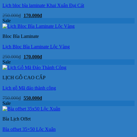
Lịch bloc bìa laminate Khai Xuân Đại Cát
Giá
Giá
250.000
₫
170.000
₫
gốc
hiện
Sale
là:
tại
250.000₫.
là:
170.000₫.
Bloc Bìa Laminate
Lịch Bloc Bìa Laminate Lộc Vàng
Giá
Giá
250.000
₫
170.000
₫
gốc
hiện
Sale
là:
tại
250.000₫.
là:
170.000₫.
LỊCH GỖ CAO CẤP
Lịch gỗ Mã đáo thành công
Giá
Giá
750.000
₫
550.000
₫
gốc
hiện
Sale
là:
tại
750.000₫.
là:
550.000₫.
Bìa Lịch Offet
Bìa offset 35×50 Lộc Xuân