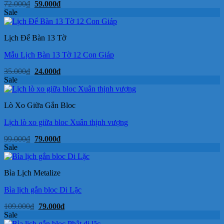
Giá
Giá
72.000
₫
59.000
₫
gốc
hiện
Sale
là:
tại
72.000₫.
là:
59.000₫.
Lịch Để Bàn 13 Tờ
Mẫu Lịch Bàn 13 Tờ 12 Con Giáp
Giá
Giá
35.000
₫
24.000
₫
gốc
hiện
Sale
là:
tại
35.000₫.
là:
24.000₫.
Lò Xo Giữa Gắn Bloc
Lịch lò xo giữa bloc Xuân thịnh vượng
Giá
Giá
99.000
₫
79.000
₫
gốc
hiện
Sale
là:
tại
99.000₫.
là:
79.000₫.
Bìa Lịch Metalize
Bìa lịch gắn bloc Di Lặc
Giá
Giá
109.000
₫
79.000
₫
gốc
hiện
Sale
là:
tại