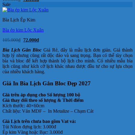
gốc
hiện
Sale
là:
tại
105.000₫.
là:
72.000₫.
Bìa Lịch Ép Kim
Bìa ép kim Lộc Xuân
Giá
Giá
105.000
₫
72.000
₫
gốc
hiện
là:
tại
Bìa Lịch Gắn Bloc
Giá Rẻ, đây là mẫu lịch đơn giản. Giá thành
105.000₫.
là:
hợp lý nhưng cũng rất độc đáo và sang trọng. Bạn có thể tùy chọn
72.000₫.
bìa và bloc để kết hợp thành bộ lịch cho mình. Có nhiều mẫu bìa
lịch cũng như kích cỡ lịch khác nhau được đầu tư cho sự lựa chọn
của nhiều khách hàng.
Giá In Bìa Lịch Gắn Bloc Đẹp 2027
Giá trên áp dụng cho Số lượng 100 bộ
Giá thay đổi theo số lượng & Thời điểm
Kích thước: 40×60cm
Chất liệu:
Ván MDF –
In Metalize –
Chạm Cát
Giá Lịch trên chưa bao gồm
Vat và:
Túi Nilon đựng lịch: 3.000đ
Ép kim Vàng hoặc Bạc: 3.000đ