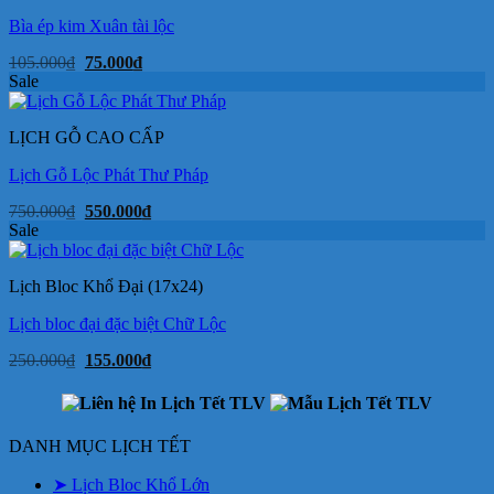
Bìa ép kim Xuân tài lộc
Giá
Giá
105.000
₫
75.000
₫
gốc
hiện
Sale
là:
tại
105.000₫.
là:
75.000₫.
LỊCH GỖ CAO CẤP
Lịch Gỗ Lộc Phát Thư Pháp
Giá
Giá
750.000
₫
550.000
₫
gốc
hiện
Sale
là:
tại
750.000₫.
là:
550.000₫.
Lịch Bloc Khổ Đại (17x24)
Lịch bloc đại đặc biệt Chữ Lộc
Giá
Giá
250.000
₫
155.000
₫
gốc
hiện
là:
tại
250.000₫.
là:
155.000₫.
DANH MỤC LỊCH TẾT
➤ Lịch Bloc Khổ Lớn