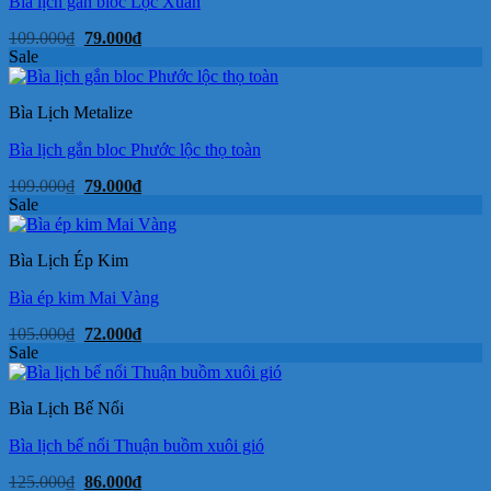
Bìa lịch gắn bloc Lộc Xuân
Giá
Giá
109.000
₫
79.000
₫
gốc
hiện
Sale
là:
tại
109.000₫.
là:
79.000₫.
Bìa Lịch Metalize
Bìa lịch gắn bloc Phước lộc thọ toàn
Giá
Giá
109.000
₫
79.000
₫
gốc
hiện
Sale
là:
tại
109.000₫.
là:
79.000₫.
Bìa Lịch Ép Kim
Bìa ép kim Mai Vàng
Giá
Giá
105.000
₫
72.000
₫
gốc
hiện
Sale
là:
tại
105.000₫.
là:
72.000₫.
Bìa Lịch Bế Nổi
Bìa lịch bế nổi Thuận buồm xuôi gió
Giá
Giá
125.000
₫
86.000
₫