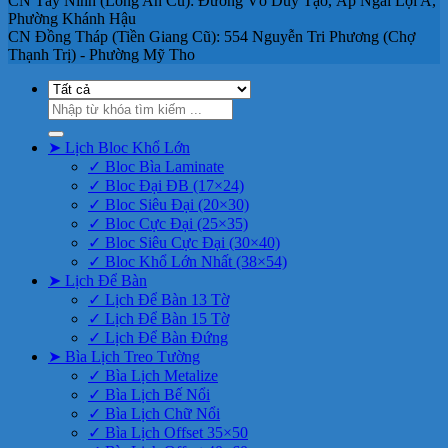
CN Tây Ninh (Long An Cũ): Đường Võ Duy Tạo, Ấp Ngãi Lợi A,
Phường Khánh Hậu
CN Đồng Tháp (Tiền Giang Cũ): 554 Nguyễn Tri Phương (Chợ
Thạnh Trị) - Phường Mỹ Tho
Tìm
kiếm:
➤ Lịch Bloc Khổ Lớn
✓ Bloc Bìa Laminate
✓ Bloc Đại ĐB (17×24)
✓ Bloc Siêu Đại (20×30)
✓ Bloc Cực Đại (25×35)
✓ Bloc Siêu Cực Đại (30×40)
✓ Bloc Khổ Lớn Nhất (38×54)
➤ Lịch Để Bàn
✓ Lịch Để Bàn 13 Tờ
✓ Lịch Để Bàn 15 Tờ
✓ Lịch Để Bàn Đứng
➤ Bìa Lịch Treo Tường
✓ Bìa Lịch Metalize
✓ Bìa Lịch Bế Nổi
✓ Bìa Lịch Chữ Nổi
✓ Bìa Lịch Offset 35×50