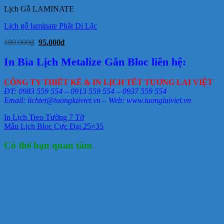
88.000₫.
Lịch Gỗ LAMINATE
Lịch gỗ laminate Phật Di Lặc
Giá
Giá
180.000
₫
95.000
₫
gốc
hiện
là:
tại
In Bìa Lịch Metalize Gắn Bloc liên hệ:
180.000₫.
là:
95.000₫.
CÔNG TY THIẾT KẾ & IN LỊCH TẾT TƯƠNG LAI VIỆT
ĐT: 0983 559 554 – 0913 559 554 – 0937 559 554
Email: lichtet@tuonglaiviet.vn – Web: www.tuonglaiviet.vn
In Lịch Treo Tường 7 Tờ
Mẫu Lịch Bloc Cực Đại 25×35
Có thể bạn quan tâm