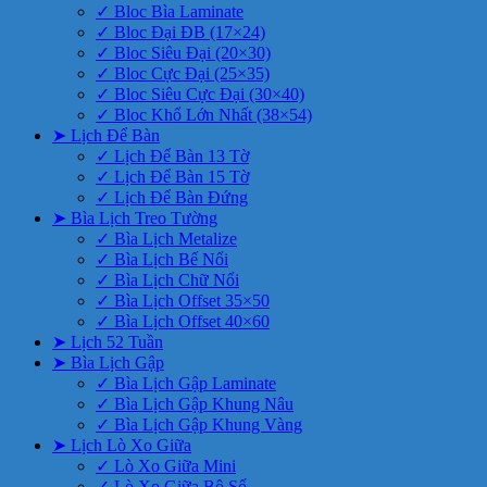
✓ Bloc Bìa Laminate
✓ Bloc Đại ĐB (17×24)
✓ Bloc Siêu Đại (20×30)
✓ Bloc Cực Đại (25×35)
✓ Bloc Siêu Cực Đại (30×40)
✓ Bloc Khổ Lớn Nhất (38×54)
➤ Lịch Để Bàn
✓ Lịch Để Bàn 13 Tờ
✓ Lịch Để Bàn 15 Tờ
✓ Lịch Để Bàn Đứng
➤ Bìa Lịch Treo Tường
✓ Bìa Lịch Metalize
✓ Bìa Lịch Bế Nổi
✓ Bìa Lịch Chữ Nổi
✓ Bìa Lịch Offset 35×50
✓ Bìa Lịch Offset 40×60
➤ Lịch 52 Tuần
➤ Bìa Lịch Gập
✓ Bìa Lịch Gập Laminate
✓ Bìa Lịch Gập Khung Nâu
✓ Bìa Lịch Gập Khung Vàng
➤ Lịch Lò Xo Giữa
✓ Lò Xo Giữa Mini
✓ Lò Xo Giữa Bộ Số