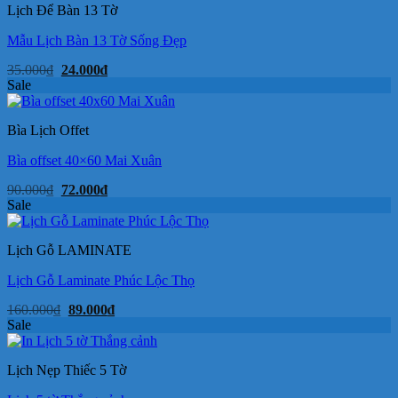
150.000₫.
Lịch Để Bàn 13 Tờ
Mẫu Lịch Bàn 13 Tờ Sống Đẹp
Giá
Giá
35.000
₫
24.000
₫
gốc
hiện
Sale
là:
tại
35.000₫.
là:
24.000₫.
Bìa Lịch Offet
Bìa offset 40×60 Mai Xuân
Giá
Giá
90.000
₫
72.000
₫
gốc
hiện
Sale
là:
tại
90.000₫.
là:
72.000₫.
Lịch Gỗ LAMINATE
Lịch Gỗ Laminate Phúc Lộc Thọ
Giá
Giá
160.000
₫
89.000
₫
gốc
hiện
Sale
là:
tại
160.000₫.
là:
89.000₫.
Lịch Nẹp Thiếc 5 Tờ