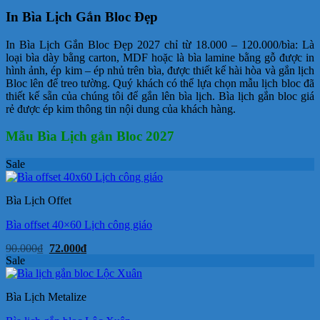
In Bìa Lịch Gắn Bloc Đẹp
In Bìa Lịch Gắn Bloc Đẹp 2027 chỉ từ 18.000 – 120.000/bìa: Là
loại bìa dày bằng carton, MDF hoặc là bìa lamine bằng gỗ được in
hình ảnh, ép kim – ép nhủ trên bìa, được thiết kế hài hòa và gắn lịch
Bloc lên để treo tường. Quý khách có thể lựa chọn mẫu lịch bloc đã
thiết kế sẵn của chúng tôi để gắn lên bìa lịch. Bìa lịch gắn bloc giá
rẻ được ép kim thông tin nội dung của khách hàng.
Mẫu Bìa Lịch gắn Bloc 2027
Sale
Bìa Lịch Offet
Bìa offset 40×60 Lịch công giáo
Giá
Giá
90.000
₫
72.000
₫
gốc
hiện
Sale
là:
tại
90.000₫.
là:
72.000₫.
Bìa Lịch Metalize