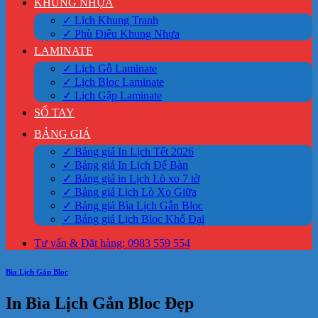
KHUNG NHỰA
✓ Lịch Khung Tranh
✓ Phù Điêu Khung Nhựa
LAMINATE
✓ Lịch Gỗ Laminate
✓ Lịch Bloc Laminate
✓ Lịch Gập Laminate
SỔ TAY
BẢNG GIÁ
✓ Bảng giá In Lịch Tết 2026
✓ Bảng giá In Lịch Để Bàn
✓ Bảng giá in Lịch Lò xo 7 tờ
✓ Bảng giá Lịch Lò Xo Giữa
✓ Bảng giá Bìa Lịch Gắn Bloc
✓ Bảng giá Lịch Bloc Khổ Đại
Tư vấn & Đặt hàng: 0983 559 554
Bìa Lịch Gắn Bloc
In Bìa Lịch Gắn Bloc Đẹp