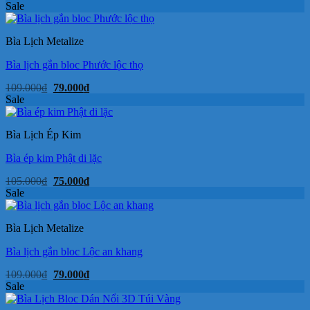
gốc
hiện
Sale
là:
tại
125.000₫.
là:
86.000₫.
Bìa Lịch Metalize
Bìa lịch gắn bloc Phước lộc thọ
Giá
Giá
109.000
₫
79.000
₫
gốc
hiện
Sale
là:
tại
109.000₫.
là:
79.000₫.
Bìa Lịch Ép Kim
Bìa ép kim Phật di lặc
Giá
Giá
105.000
₫
75.000
₫
gốc
hiện
Sale
là:
tại
105.000₫.
là:
75.000₫.
Bìa Lịch Metalize
Bìa lịch gắn bloc Lộc an khang
Giá
Giá
109.000
₫
79.000
₫
gốc
hiện
Sale
là:
tại
109.000₫.
là: