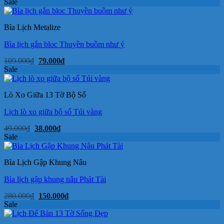
gốc
hiện
Sale
là:
tại
280.000₫.
là:
150.000₫.
Bìa Lịch Metalize
Bìa lịch gắn bloc Thuyền buồm như ý
Giá
Giá
109.000
₫
79.000
₫
gốc
hiện
Sale
là:
tại
109.000₫.
là:
79.000₫.
Lò Xo Giữa 13 Tờ Bộ Số
Lịch lò xo giữa bộ số Túi vàng
Giá
Giá
49.000
₫
38.000
₫
gốc
hiện
Sale
là:
tại
49.000₫.
là:
38.000₫.
Bìa Lịch Gập Khung Nâu
Bìa lịch gập khung nâu Phát Tài
Giá
Giá
280.000
₫
150.000
₫
gốc
hiện
Sale
là:
tại
280.000₫.
là: