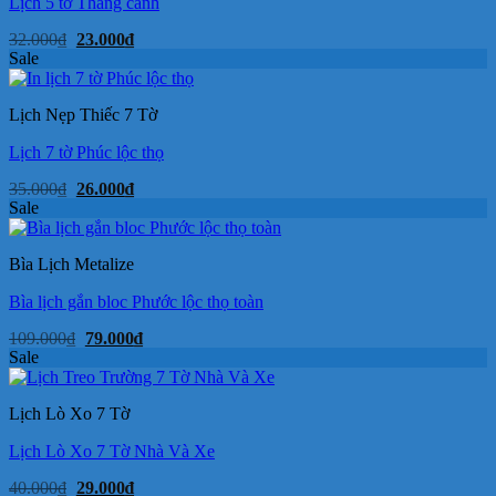
Lịch 5 tờ Thắng cảnh
Giá
Giá
32.000
₫
23.000
₫
gốc
hiện
Sale
là:
tại
32.000₫.
là:
23.000₫.
Lịch Nẹp Thiếc 7 Tờ
Lịch 7 tờ Phúc lộc thọ
Giá
Giá
35.000
₫
26.000
₫
gốc
hiện
Sale
là:
tại
35.000₫.
là:
26.000₫.
Bìa Lịch Metalize
Bìa lịch gắn bloc Phước lộc thọ toàn
Giá
Giá
109.000
₫
79.000
₫
gốc
hiện
Sale
là:
tại
109.000₫.
là:
79.000₫.
Lịch Lò Xo 7 Tờ
Lịch Lò Xo 7 Tờ Nhà Và Xe
Giá
Giá
40.000
₫
29.000
₫