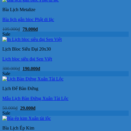
109.000₫.
là:
79.000₫.
Bìa Lịch Metalize
Bìa lịch gắn bloc Phật di lặc
Giá
Giá
109.000
₫
79.000
₫
gốc
hiện
Sale
là:
tại
109.000₫.
là:
79.000₫.
Lịch Bloc Siêu Đại 20x30
Lịch bloc siêu đại Sen Việt
Giá
Giá
300.000
₫
190.000
₫
gốc
hiện
Sale
là:
tại
300.000₫.
là:
190.000₫.
Lịch Để Bàn Đứng
Mẫu Lịch Bàn Đứng Xuân Tài Lộc
Giá
Giá
50.000
₫
29.000
₫
gốc
hiện
Sale
là:
tại
50.000₫.
là:
29.000₫.
Bìa Lịch Ép Kim