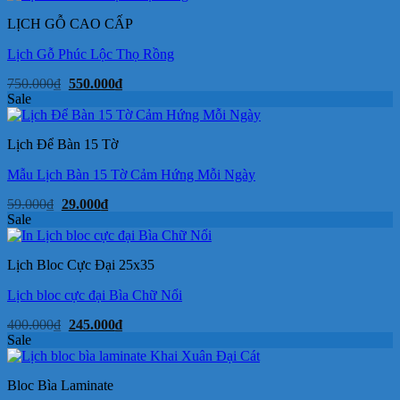
LỊCH GỖ CAO CẤP
Lịch Gỗ Phúc Lộc Thọ Rồng
Giá
Giá
750.000
₫
550.000
₫
gốc
hiện
Sale
là:
tại
750.000₫.
là:
550.000₫.
Lịch Để Bàn 15 Tờ
Mẫu Lịch Bàn 15 Tờ Cảm Hứng Mỗi Ngày
Giá
Giá
59.000
₫
29.000
₫
gốc
hiện
Sale
là:
tại
59.000₫.
là:
29.000₫.
Lịch Bloc Cực Đại 25x35
Lịch bloc cực đại Bìa Chữ Nổi
Giá
Giá
400.000
₫
245.000
₫
gốc
hiện
Sale
là:
tại
400.000₫.
là:
245.000₫.
Bloc Bìa Laminate