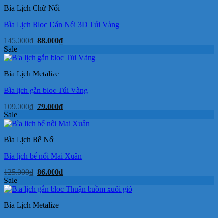
79.000₫.
Bìa Lịch Chữ Nổi
Bìa Lịch Bloc Dán Nổi 3D Túi Vàng
Giá
Giá
145.000
₫
88.000
₫
gốc
hiện
Sale
là:
tại
145.000₫.
là:
88.000₫.
Bìa Lịch Metalize
Bìa lịch gắn bloc Túi Vàng
Giá
Giá
109.000
₫
79.000
₫
gốc
hiện
Sale
là:
tại
109.000₫.
là:
79.000₫.
Bìa Lịch Bế Nổi
Bìa lịch bế nổi Mai Xuân
Giá
Giá
125.000
₫
86.000
₫
gốc
hiện
Sale
là:
tại
125.000₫.
là:
86.000₫.
Bìa Lịch Metalize