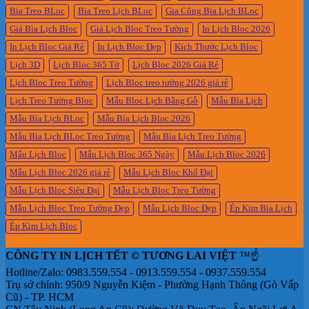
Bìa Treo BLoc
Bìa Treo Lịch BLoc
Để
Gia Công Bìa Lịch BLoc
Bàn
Giá Bìa Lịch Bloc
Giá Lịch Bloc Treo Tường
In Lịch Bloc 2026
In Lịch Bloc Giá Rẻ
In Lịch Bloc Đẹp
Kích Thước Lịch Bloc
Lịch 3D
Lịch Bloc 365 Tờ
Lịch Bloc 2026 Giá Rẻ
Lịch Bloc Treo Tường
Lịch Bloc treo tường 2026 giá rẻ
Lịch Treo Tường Bloc
Mẫu Bloc Lịch Bằng Gỗ
Mẫu Bìa Lịch
Mẫu Bìa Lịch BLoc
Mẫu Bìa Lịch Bloc 2026
Mẫu Bìa Lịch BLoc Treo Tường
Mẫu Bìa Lịch Treo Tường
Mẫu Lịch Bloc
Mẫu Lịch Bloc 365 Ngày
Mẫu Lịch Bloc 2026
Mẫu Lịch Bloc 2026 giá rẻ
Mẫu Lịch Bloc Khổ Đại
Mẫu Lịch Bloc Siêu Đại
Mẫu Lịch Bloc Treo Tường
Mẫu Lịch Bloc Treo Tường Đẹp
Mẫu Lịch Bloc Đẹp
Ép Kim Bìa Lịch
Ép Kim Lịch Bloc
CÔNG TY IN LỊCH TẾT © TƯƠNG LAI VIỆT
™☝️
Hotline/Zalo: 0983.559.554 - 0913.559.554 - 0937.559.554
Trụ sở chính: 950/9 Nguyễn Kiệm - Phường Hạnh Thông (Gò Vấp
Cũ) - TP. HCM