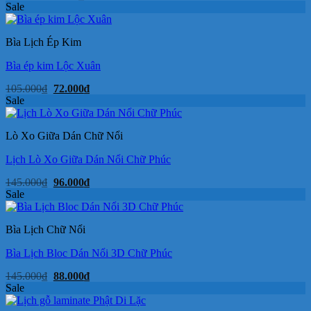
gốc
hiện
Sale
là:
tại
40.000₫.
là:
29.000₫.
Bìa Lịch Ép Kim
Bìa ép kim Lộc Xuân
Giá
Giá
105.000
₫
72.000
₫
gốc
hiện
Sale
là:
tại
105.000₫.
là:
72.000₫.
Lò Xo Giữa Dán Chữ Nổi
Lịch Lò Xo Giữa Dán Nổi Chữ Phúc
Giá
Giá
145.000
₫
96.000
₫
gốc
hiện
Sale
là:
tại
145.000₫.
là:
96.000₫.
Bìa Lịch Chữ Nổi
Bìa Lịch Bloc Dán Nổi 3D Chữ Phúc
Giá
Giá
145.000
₫
88.000
₫
gốc
hiện
Sale
là:
tại
145.000₫.
là: