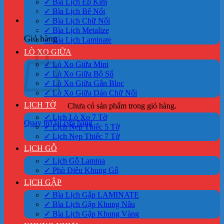
✓ Bìa Lịch Ép Kim
✓ Bìa Lịch Bế Nổi
0
✓ Bìa Lịch Chữ Nổi
✓ Bìa Lịch Metalize
Giỏ hàng
✓ Bìa Lịch Laminate
LÒ XO GIỮA
✓ Lò Xo Giữa Mini
✓ Lò Xo Giữa Bộ Số
✓ Lò Xo Giữa Gắn Bloc
✓ Lò Xo Giữa Dán Chữ Nổi
LỊCH TỜ
Chưa có sản phẩm trong giỏ hàng.
✓ Lịch Lò Xo 7 Tờ
Quay trở lại cửa hàng
✓ Lịch Nẹp Thiếc 5 Tờ
✓ Lịch Nẹp Thiếc 7 Tờ
LỊCH GỖ
✓ Lịch Gỗ Lamina
✓ Phù Điêu Khung Gỗ
LỊCH GẬP
✓ Bìa Lịch Gập LAMINATE
✓ Bìa Lịch Gập Khung Nâu
✓ Bìa Lịch Gập Khung Vàng