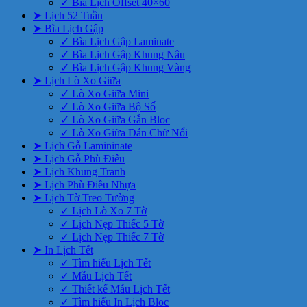
✓ Bìa Lịch Offset 40×60
➤ Lịch 52 Tuần
➤ Bìa Lịch Gập
✓ Bìa Lịch Gập Laminate
✓ Bìa Lịch Gập Khung Nâu
✓ Bìa Lịch Gập Khung Vàng
➤ Lịch Lò Xo Giữa
✓ Lò Xo Giữa Mini
✓ Lò Xo Giữa Bộ Số
✓ Lò Xo Giữa Gắn Bloc
✓ Lò Xo Giữa Dán Chữ Nổi
➤ Lịch Gỗ Lamininate
➤ Lịch Gỗ Phù Điêu
➤ Lịch Khung Tranh
➤ Lịch Phù Điêu Nhựa
➤ Lịch Tờ Treo Tường
✓ Lịch Lò Xo 7 Tờ
✓ Lịch Nẹp Thiếc 5 Tờ
✓ Lịch Nẹp Thiếc 7 Tờ
➤ In Lịch Tết
✓ Tìm hiểu Lịch Tết
✓ Mẫu Lịch Tết
✓ Thiết kế Mẫu Lịch Tết
✓ Tìm hiểu In Lịch Bloc