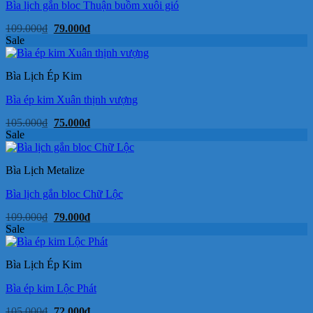
Bìa lịch gắn bloc Thuận buồm xuôi gió
Giá
Giá
109.000
₫
79.000
₫
gốc
hiện
Sale
là:
tại
109.000₫.
là:
79.000₫.
Bìa Lịch Ép Kim
Bìa ép kim Xuân thịnh vượng
Giá
Giá
105.000
₫
75.000
₫
gốc
hiện
Sale
là:
tại
105.000₫.
là:
75.000₫.
Bìa Lịch Metalize
Bìa lịch gắn bloc Chữ Lộc
Giá
Giá
109.000
₫
79.000
₫
gốc
hiện
Sale
là:
tại
109.000₫.
là:
79.000₫.
Bìa Lịch Ép Kim
Bìa ép kim Lộc Phát
Giá
Giá
105.000
₫
72.000
₫