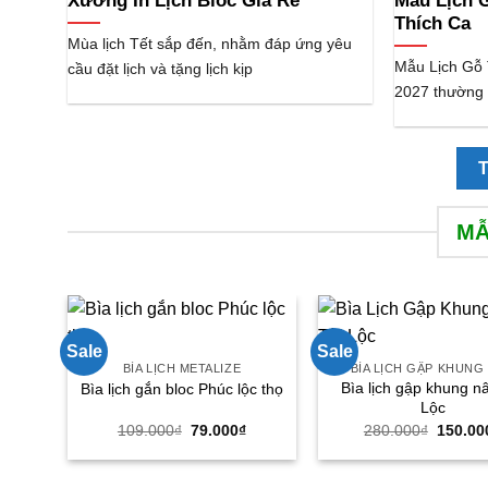
Xưởng In Lịch Bloc Giá Rẻ
Mẫu Lịch 
Thích Ca
Mùa lịch Tết sắp đến, nhằm đáp ứng yêu
Mẫu Lịch Gỗ 
cầu đặt lịch và tặng lịch kịp
2027 thường đ
MẪ
Sale
Sale
BÌA LỊCH METALIZE
BÌA LỊCH GẬP KHUNG
Bìa lịch gập khung n
Bìa lịch gắn bloc Phúc lộc thọ
Lộc
Giá
Giá
Giá
109.000
₫
79.000
₫
280.000
₫
150.00
gốc
hiện
gốc
là:
tại
là:
109.000₫.
là:
280.00