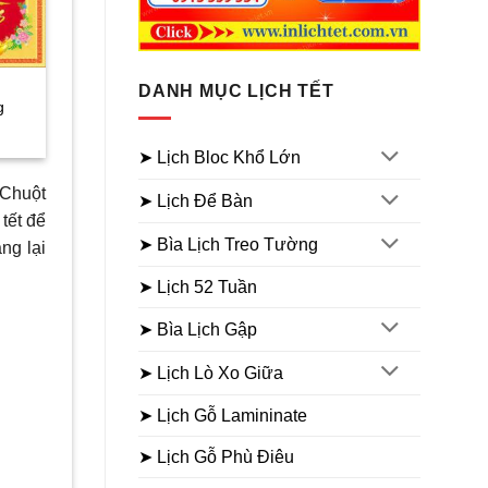
là:
tại
109.000₫.
là:
79.000₫.
DANH MỤC LỊCH TẾT
g
➤ Lịch Bloc Khổ Lớn
0₫.
 Chuột
➤ Lịch Để Bàn
tết để
➤ Bìa Lịch Treo Tường
ng lại
➤ Lịch 52 Tuần
➤ Bìa Lịch Gập
➤ Lịch Lò Xo Giữa
➤ Lịch Gỗ Lamininate
➤ Lịch Gỗ Phù Điêu