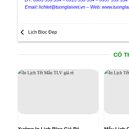
Email: lichtet@tuonglaiviet.vn – Web: www.tuonglai
Lịch Bloc Đẹp
CÓ T