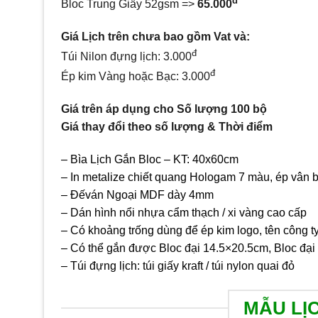
đ
Bloc Trung Giấy 52gsm =>
65.000
Giá Lịch trên chưa bao gồm
Vat và:
đ
Túi Nilon đựng lịch: 3.000
đ
Ép kim Vàng hoặc Bạc: 3.000
Giá trên áp dụng cho Số lượng 100 bộ
Giá thay đổi theo số lượng & Thời điểm
– Bìa Lịch Gắn Bloc – KT: 40x60cm
– In metalize chiết quang Hologam 7 màu, ép vân b
– Đếván Ngoại MDF dày 4mm
– Dán hình nổi nhựa cẩm thạch / xi vàng cao cấp
– Có khoảng trống dùng để ép kim logo, tên công ty,
– Có thể gắn được Bloc đại 14.5×20.5cm, Bloc đạ
– Túi đựng lịch: túi giấy kraft / túi nylon quai đỏ
MẪU LỊ