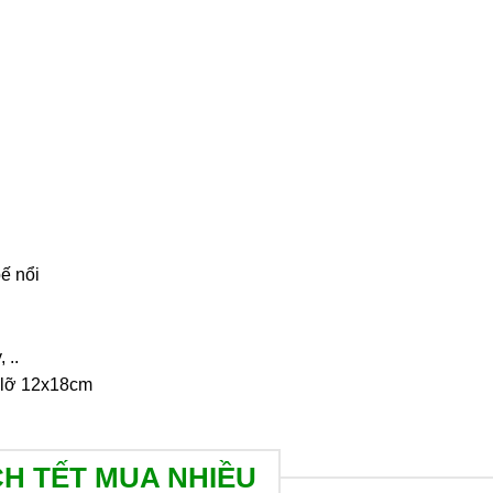
ế nổi
 ..
i lỡ 12x18cm
CH TẾT MUA NHIỀU