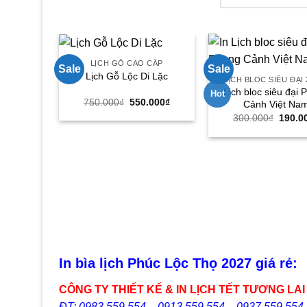
LỊCH GỖ CAO CẤP
Sale
Sale
Lịch Gỗ Lộc Di Lặc
LỊCH BLOC SIÊU ĐẠI 
Lịch bloc siêu đại 
Hot
Giá
Giá
750.000
₫
550.000
₫
Cảnh Việt Na
gốc
hiện
Giá
300.000
₫
190.0
là:
tại
gốc
750.000₫.
là:
là:
550.000₫.
300.0
In bìa lịch Phúc Lộc Thọ 2027 giá rẻ:
CÔNG TY THIẾT KẾ & IN LỊCH TẾT TƯƠNG LAI
ĐT: 0983 559 554 – 0913 559 554 – 0937 559 554