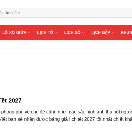
LÒ XO GIỮA
LỊCH TỜ
LỊCH GỖ
LỊCH GẬP
KHUN
Tết 2027
phong phú về chủ đề cũng như màu sắc hình ảnh thu hút ngườ
Việt bạn sẽ nhận được bảng giá lịch tết 2027 tốt nhất chiết kh