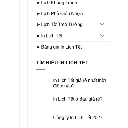
➤ Lịch Khung Tranh
➤ Lịch Phù Điêu Nhựa
➤ Lịch Tờ Treo Tường
➤ In Lịch Tết
➤ Bảng giá In Lịch Tết
TÌM HIỂU IN LỊCH TẾT
In Lịch Tết giá rẻ nhất thời
điểm nào?
Không
có
In Lịch Tết ở đâu giá rẻ?
bình
luận
Không
ở
có
In
bình
Lịch
luận
Công ty In Lịch Tết 2027
Tết
ở
giá
In
Không
rẻ
Lịch
có