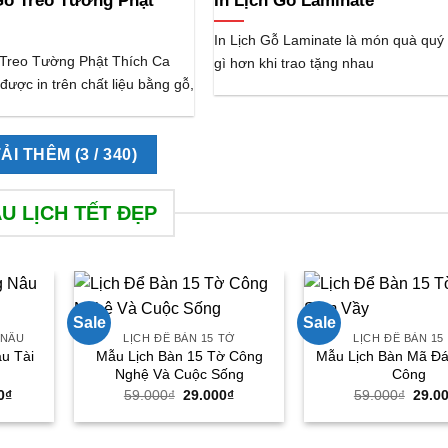
Gỗ Treo Tường Phật
In Lịch Gỗ Laminate
In Lịch Gỗ Laminate là món quà quý 
Treo Tường Phật Thích Ca
gì hơn khi trao tặng nhau
ược in trên chất liệu bằng gỗ,
TẢI THÊM
(
3
/ 340)
U LỊCH TẾT ĐẸP
Sale
Sale
 NÂU
LỊCH ĐỂ BÀN 15 TỜ
LỊCH ĐỂ BÀN 15
âu Tài
Mẫu Lịch Bàn 15 Tờ Công
Mẫu Lịch Bàn Mã Đ
Nghệ Và Cuộc Sống
Công
Giá
Giá
Giá
Giá
0
₫
59.000
₫
29.000
₫
59.000
₫
29.0
hiện
gốc
hiện
gốc
tại
là:
tại
là:
0₫.
là:
59.000₫.
là:
59.00