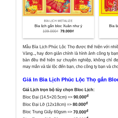
BÌA LỊCH METALIZE
Bìa lịch gắn bloc Xuân như ý
Bìa l
Giá
Giá
109.000
₫
79.000
₫
gốc
hiện
là:
tại
109.000₫.
là:
79.000₫.
Mẫu Bìa Lịch Phúc Lộc Thọ được thể hiện với nhi
Vàng..
,
hay đơn giản chính là hình ảnh công ty bạn
bàn đều thể hiện sự chuyên nghiệp, không chỉ đ
may mắn và tài lộc đến bạn, cho công ty bạn và c
Giá In Bìa Lịch Phúc Lộc Thọ gắn Blo
Giá Lịch trọn bộ tùy chọn Bloc Lịch:
đ
Bloc Đại (14.5×20.5cm) =>
90.000
đ
Bloc Đại Lỡ (12x18cm) =>
80.000
đ
Bloc Trung Giấy 60gsm =>
70.000