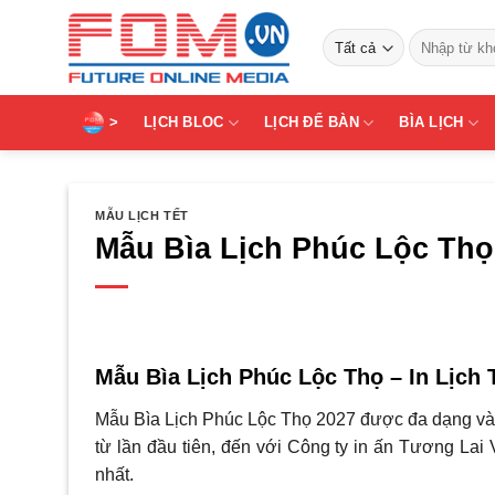
Bỏ
Tìm
qua
kiếm:
nội
dung
>
LỊCH BLOC
LỊCH ĐỂ BÀN
BÌA LỊCH
MẪU LỊCH TẾT
Mẫu Bìa Lịch Phúc Lộc Thọ
Mẫu Bìa Lịch Phúc Lộc Thọ – In Lịch 
Mẫu Bìa Lịch Phúc Lộc Thọ 2027 được đa dạng và 
từ lần đầu tiên, đến với Công ty in ấn Tương Lai 
nhất.