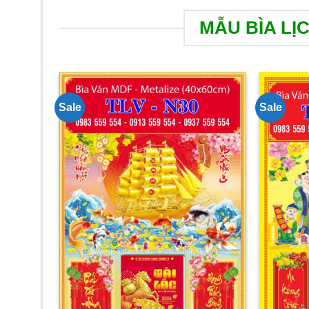
MẪU BÌA LỊ
Sale
Sale