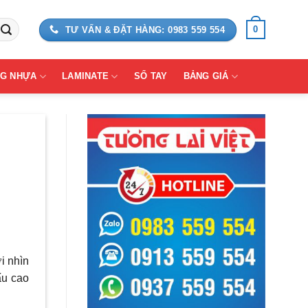
0
TƯ VẤN & ĐẶT HÀNG: 0983 559 554
G NHỰA
LAMINATE
SỔ TAY
BẢNG GIÁ
i nhìn
ấu cao