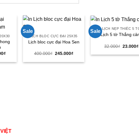
LỊCH NẸP THIẾC 5 T
Sale
Sale
Lịch 5 tờ Thắng cả
20X30
LỊCH BLOC CỰC ĐẠI 25X35
Phong
Lịch bloc cực đại Hoa Sen
Giá
32.000
₫
23.000
₫
m
gốc
Giá
Giá
Giá
00
₫
400.000
₫
245.000
₫
là:
hiện
gốc
hiện
32.000₫
tại
là:
tại
00₫.
là:
400.000₫.
là:
190.000₫.
245.000₫.
 VIỆT