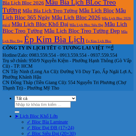
Mẫu Bìa Lịch BLoc Treo
Bìa Lịch Bloc 2026
Tường
Mẫu Lịch Bloc
Mẫu
Mẫu Bìa Lịch Treo Tường
Lịch Bloc 365 Ngày
Mẫu Lịch Bloc 2026
Mẫu Lịch Bloc 2026
Mẫu Lịch Bloc Khổ Đại
Mẫu Lịch
giá rẻ
Mẫu Lịch Bloc Siêu Đại
Bloc Treo Tường
Mẫu Lịch Bloc Treo Tường Đẹp
Mẫu
Ép Kim Bìa Lịch
Lịch Bloc Đẹp
Ép Kim Lịch Bloc
CÔNG TY IN LỊCH TẾT © TƯƠNG LAI VIỆT
™☝️
Hotline/Zalo: 0983.559.554 - 0913.559.554 - 0937.559.554
Trụ sở chính: 950/9 Nguyễn Kiệm - Phường Hạnh Thông (Gò Vấp
Cũ) - TP. HCM
CN Tây Ninh (Long An Cũ): Đường Võ Duy Tạo, Ấp Ngãi Lợi A,
Phường Khánh Hậu
CN Đồng Tháp (Tiền Giang Cũ): 554 Nguyễn Tri Phương (Chợ
Thạnh Trị) - Phường Mỹ Tho
Tìm
kiếm:
➤ Lịch Bloc Khổ Lớn
✓ Bloc Bìa Laminate
✓ Bloc Đại ĐB (17×24)
✓ Bloc Siêu Đại (20×30)