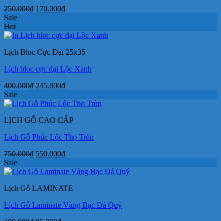
Giá
Giá
250.000
₫
170.000
₫
gốc
hiện
Sale
là:
tại
Hot
250.000₫.
là:
170.000₫.
Lịch Bloc Cực Đại 25x35
Lịch bloc cực đại Lộc Xanh
Giá
Giá
400.000
₫
245.000
₫
gốc
hiện
Sale
là:
tại
400.000₫.
là:
LỊCH GỖ CAO CẤP
245.000₫.
Lịch Gỗ Phúc Lộc Thọ Tròn
Giá
Giá
750.000
₫
550.000
₫
gốc
hiện
Sale
là:
tại
750.000₫.
là:
Lịch Gỗ LAMINATE
550.000₫.
Lịch Gỗ Laminate Vàng Bạc Đá Quý