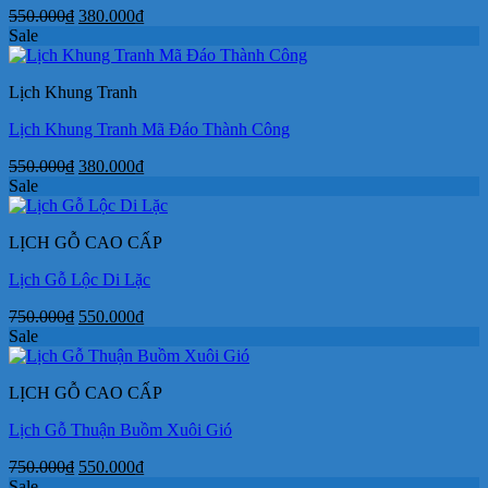
Giá
Giá
550.000
₫
380.000
₫
gốc
hiện
Sale
là:
tại
550.000₫.
là:
Lịch Khung Tranh
380.000₫.
Lịch Khung Tranh Mã Đáo Thành Công
Giá
Giá
550.000
₫
380.000
₫
gốc
hiện
Sale
là:
tại
550.000₫.
là:
LỊCH GỖ CAO CẤP
380.000₫.
Lịch Gỗ Lộc Di Lặc
Giá
Giá
750.000
₫
550.000
₫
gốc
hiện
Sale
là:
tại
750.000₫.
là:
LỊCH GỖ CAO CẤP
550.000₫.
Lịch Gỗ Thuận Buồm Xuôi Gió
Giá
Giá
750.000
₫
550.000
₫
gốc
hiện
Sale