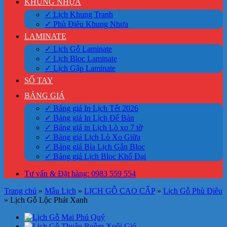
KHUNG NHỰA
✓ Lịch Khung Tranh
✓ Phù Điêu Khung Nhựa
LAMINATE
✓ Lịch Gỗ Laminate
✓ Lịch Bloc Laminate
✓ Lịch Gập Laminate
SỔ TAY
BẢNG GIÁ
✓ Bảng giá In Lịch Tết 2026
✓ Bảng giá In Lịch Để Bàn
✓ Bảng giá in Lịch Lò xo 7 tờ
✓ Bảng giá Lịch Lò Xo Giữa
✓ Bảng giá Bìa Lịch Gắn Bloc
✓ Bảng giá Lịch Bloc Khổ Đại
Tư vấn & Đặt hàng: 0983 559 554
Trang chủ
»
Mẫu Lịch
»
LỊCH GỖ CAO CẤP
»
Lịch Gỗ Phù Điêu
»
Lịch Gỗ Lộc Phát Xanh