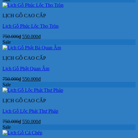
là:
tại
750.000₫.
là:
LỊCH GỖ CAO CẤP
550.000₫.
Lịch Gỗ Phúc Lộc Thọ Tròn
Giá
Giá
750.000
₫
550.000
₫
gốc
hiện
Sale
là:
tại
750.000₫.
là:
LỊCH GỖ CAO CẤP
550.000₫.
Lịch Gỗ Phật Quan Âm
Giá
Giá
750.000
₫
550.000
₫
gốc
hiện
Sale
là:
tại
750.000₫.
là:
LỊCH GỖ CAO CẤP
550.000₫.
Lịch Gỗ Lộc Phát Thư Pháp
Giá
Giá
750.000
₫
550.000
₫
gốc
hiện
Sale
là:
tại
750.000₫.
là: