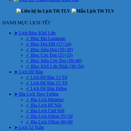
DANH MỤC LỊCH TẾT
➤ Lịch Bloc Khổ Lớn
✓ Bloc Bìa Laminate
✓ Bloc Đại ĐB (17×24)
✓ Bloc Siêu Đại (20×30)
✓ Bloc Cực Đại (25×35)
✓ Bloc Siêu Cực Đại (30×40)
✓ Bloc Khổ Lớn Nhất (38×54)
➤ Lịch Để Bàn
✓ Lịch Để Bàn 13 Tờ
✓ Lịch Để Bàn 15 Tờ
✓ Lịch Để Bàn Đứng
➤ Bìa Lịch Treo Tường
✓ Bìa Lịch Metalize
✓ Bìa Lịch Bế Nổi
✓ Bìa Lịch Chữ Nổi
✓ Bìa Lịch Offset 35×50
✓ Bìa Lịch Offset 40×60
➤ Lịch 52 Tuần