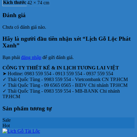
là:
tại
Kích thước
42 × 74 cm
109.000₫.
là:
79.000₫.
Đánh giá
Chưa có đánh giá nào.
Hãy là người đầu tiên nhận xét “Lịch Gỗ Lộc Phát
Xanh”
Bạn phải
đăng nhập
để gửi đánh giá.
CÔNG TY THIẾT KẾ & IN LỊCH TƯƠNG LAI VIỆT
➤ Hotline: 0983 559 554 - 0913 559 554 - 0937 559 554
✓ Thái Quốc Tùng - 9983 559 554 - Vietcombank CN TP.HCM
✓ Thái Quốc Tùng - 09 6565 0565 - BIDV Chi nhánh TP.HCM
✓ Thái Quốc Tùng - 0983 559 554 - MB-BANK Chi nhánh
TP.HCM
Sản phẩm tương tự
Sale
Hot