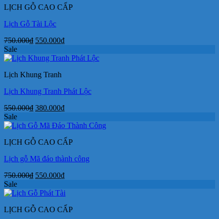
LỊCH GỖ CAO CẤP
Lịch Gỗ Tài Lộc
Giá
Giá
750.000
₫
550.000
₫
gốc
hiện
Sale
là:
tại
750.000₫.
là:
Lịch Khung Tranh
550.000₫.
Lịch Khung Tranh Phát Lộc
Giá
Giá
550.000
₫
380.000
₫
gốc
hiện
Sale
là:
tại
550.000₫.
là:
LỊCH GỖ CAO CẤP
380.000₫.
Lịch gỗ Mã đáo thành công
Giá
Giá
750.000
₫
550.000
₫
gốc
hiện
Sale
là:
tại
750.000₫.
là:
LỊCH GỖ CAO CẤP
550.000₫.