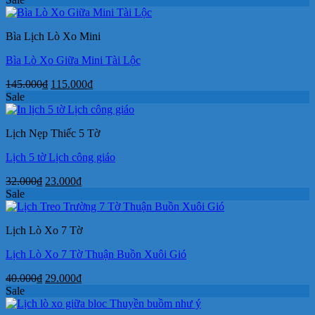
Bìa Lịch Lò Xo Mini
Bìa Lò Xo Giữa Mini Tài Lộc
Giá
Giá
145.000
₫
115.000
₫
gốc
hiện
Sale
là:
tại
145.000₫.
là:
Lịch Nẹp Thiếc 5 Tờ
115.000₫.
Lịch 5 tờ Lịch công giáo
Giá
Giá
32.000
₫
23.000
₫
gốc
hiện
Sale
là:
tại
32.000₫.
là:
Lịch Lò Xo 7 Tờ
23.000₫.
Lịch Lò Xo 7 Tờ Thuận Buồn Xuôi Gió
Giá
Giá
40.000
₫
29.000
₫
gốc
hiện
Sale
là:
tại