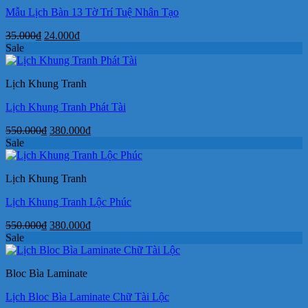
Mẫu Lịch Bàn 13 Tờ Trí Tuệ Nhân Tạo
Giá
Giá
35.000
₫
24.000
₫
gốc
hiện
Sale
là:
tại
35.000₫.
là:
Lịch Khung Tranh
24.000₫.
Lịch Khung Tranh Phát Tài
Giá
Giá
550.000
₫
380.000
₫
gốc
hiện
Sale
là:
tại
550.000₫.
là:
Lịch Khung Tranh
380.000₫.
Lịch Khung Tranh Lộc Phúc
Giá
Giá
550.000
₫
380.000
₫
gốc
hiện
Sale
là:
tại
550.000₫.
là:
Bloc Bìa Laminate
380.000₫.
Lịch Bloc Bìa Laminate Chữ Tài Lộc