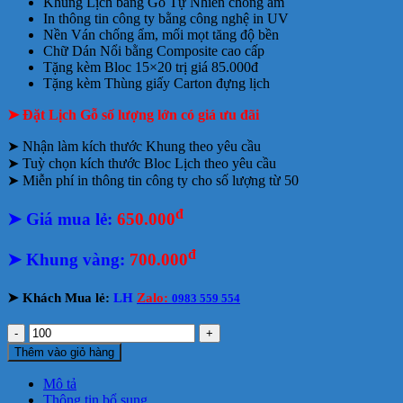
Khung Lịch bằng Gỗ Tự Nhiên chống ẩm
In thông tin công ty bằng công nghệ in UV
Nền Ván chống ẩm, mối mọt tăng độ bền
Chữ Dán Nổi bằng Composite cao cấp
Tặng kèm Bloc 15×20 trị giá 85.000đ
Tặng kèm Thùng giấy Carton đựng lịch
➤ Đặt Lịch Gỗ số lượng lớn có giá ưu đãi
➤ Nhận làm kích thước Khung theo yêu cầu
➤ Tuỳ chọn kích thước Bloc Lịch theo yêu cầu
➤ Miễn phí in thông tin công ty cho số lượng từ 50
đ
➤ Giá mua lẻ:
650.000
đ
➤
Khung vàng:
700.000
➤
Khách Mua lẻ:
LH
Zalo:
0983 559 554
Lịch
Gỗ
Thêm vào giỏ hàng
Lộc
Phát
Mô tả
Xanh
Thông tin bổ sung