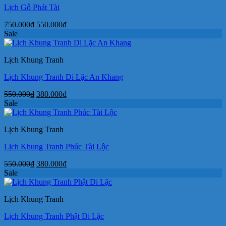
Lịch Gỗ Phát Tài
Giá
Giá
750.000
₫
550.000
₫
gốc
hiện
Sale
là:
tại
750.000₫.
là:
Lịch Khung Tranh
550.000₫.
Lịch Khung Tranh Di Lặc An Khang
Giá
Giá
550.000
₫
380.000
₫
gốc
hiện
Sale
là:
tại
550.000₫.
là:
Lịch Khung Tranh
380.000₫.
Lịch Khung Tranh Phúc Tài Lộc
Giá
Giá
550.000
₫
380.000
₫
gốc
hiện
Sale
là:
tại
550.000₫.
là:
Lịch Khung Tranh
380.000₫.
Lịch Khung Tranh Phật Di Lặc