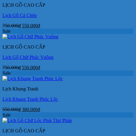
LỊCH GỖ CAO CẤP
550.000₫.
Lịch Gỗ Cá Chép
Giá
Giá
750.000
₫
550.000
₫
gốc
hiện
Sale
là:
tại
750.000₫.
là:
LỊCH GỖ CAO CẤP
550.000₫.
Lịch Gỗ Chữ Phúc Vuông
Giá
Giá
750.000
₫
550.000
₫
gốc
hiện
Sale
là:
tại
750.000₫.
là:
Lịch Khung Tranh
550.000₫.
Lịch Khung Tranh Phúc Lộc
Giá
Giá
550.000
₫
380.000
₫
gốc
hiện
Sale
là:
tại
550.000₫.
là:
LỊCH GỖ CAO CẤP
380.000₫.