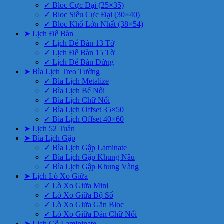
✓ Bloc Cực Đại (25×35)
✓ Bloc Siêu Cực Đại (30×40)
✓ Bloc Khổ Lớn Nhất (38×54)
➤ Lịch Để Bàn
✓ Lịch Để Bàn 13 Tờ
✓ Lịch Để Bàn 15 Tờ
✓ Lịch Để Bàn Đứng
➤ Bìa Lịch Treo Tường
✓ Bìa Lịch Metalize
✓ Bìa Lịch Bế Nổi
✓ Bìa Lịch Chữ Nổi
✓ Bìa Lịch Offset 35×50
✓ Bìa Lịch Offset 40×60
➤ Lịch 52 Tuần
➤ Bìa Lịch Gập
✓ Bìa Lịch Gập Laminate
✓ Bìa Lịch Gập Khung Nâu
✓ Bìa Lịch Gập Khung Vàng
➤ Lịch Lò Xo Giữa
✓ Lò Xo Giữa Mini
✓ Lò Xo Giữa Bộ Số
✓ Lò Xo Giữa Gắn Bloc
✓ Lò Xo Giữa Dán Chữ Nổi
➤ Lịch Gỗ Lamininate