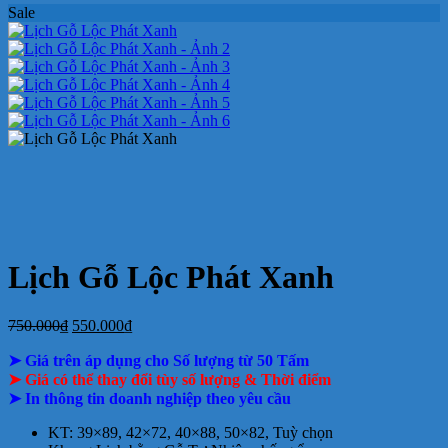
Sale
ở
bloc
2027
Bảng
hiện
báo
tết
luận
bình
ở
Mẫu
tại
giá
nay
giá
tại
luận
In
Lịch
tphcm
ở
Lịch
Lịch
tphcm
lịch
Tết
Bảng
Bloc
Treo
Bloc
TLV
giá
Khổ
Tường
đẹp
In
Đại
Lịch
Để
Bàn
Lịch Gỗ Lộc Phát Xanh
Giá
Giá
750.000
₫
550.000
₫
gốc
hiện
➤ Giá trên áp dụng cho Số lượng từ 50 Tấm
là:
tại
750.000₫.
là:
➤ Giá có thể thay đổi tùy số lượng & Thời điểm
550.000₫.
➤ In thông tin doanh nghiệp theo yêu cầu
KT: 39×89, 42×72, 40×88, 50×82, Tuỳ chọn