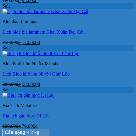
Giá
Giá
180.000
₫
95.000
₫
gốc
hiện
Sale
là:
tại
180.000₫.
là:
Bloc Bìa Laminate
95.000₫.
Lịch bloc bìa laminate Khai Xuân Đại Cát
Giá
Giá
250.000
₫
170.000
₫
gốc
hiện
Sale
là:
tại
250.000₫.
là:
Bloc Khổ Lớn Nhất (38×54)
170.000₫.
Lịch Bloc khổ lớn 38×54 Chữ Lộc
Giá
Giá
780.000
₫
580.000
₫
gốc
hiện
Sale
là:
tại
780.000₫.
là:
Bìa Lịch Metalize
580.000₫.
Bìa lịch gắn bloc Di Lặc
Giá
Giá
109.000
₫
79.000
₫
gốc
hiện
Cân nặng
4.2 kg