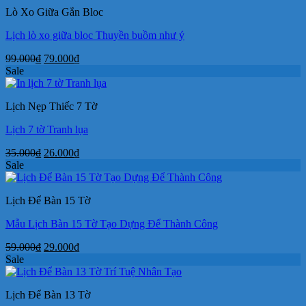
40.000₫.
là:
Lò Xo Giữa Gắn Bloc
29.000₫.
Lịch lò xo giữa bloc Thuyền buồm như ý
Giá
Giá
99.000
₫
79.000
₫
gốc
hiện
Sale
là:
tại
99.000₫.
là:
Lịch Nẹp Thiếc 7 Tờ
79.000₫.
Lịch 7 tờ Tranh lụa
Giá
Giá
35.000
₫
26.000
₫
gốc
hiện
Sale
là:
tại
35.000₫.
là:
Lịch Để Bàn 15 Tờ
26.000₫.
Mẫu Lịch Bàn 15 Tờ Tạo Dựng Để Thành Công
Giá
Giá
59.000
₫
29.000
₫
gốc
hiện
Sale
là:
tại
59.000₫.
là:
Lịch Để Bàn 13 Tờ
29.000₫.