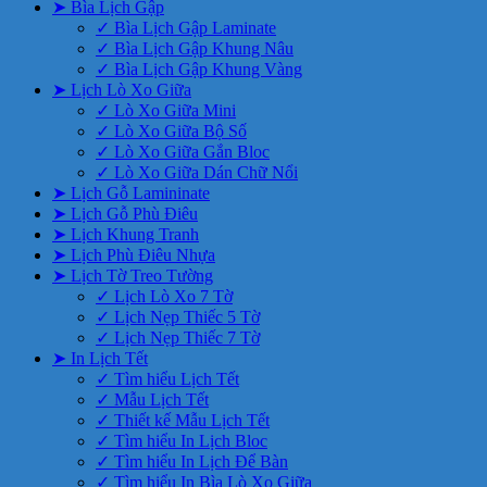
➤ Bìa Lịch Gập
✓ Bìa Lịch Gập Laminate
✓ Bìa Lịch Gập Khung Nâu
✓ Bìa Lịch Gập Khung Vàng
➤ Lịch Lò Xo Giữa
✓ Lò Xo Giữa Mini
✓ Lò Xo Giữa Bộ Số
✓ Lò Xo Giữa Gắn Bloc
✓ Lò Xo Giữa Dán Chữ Nổi
➤ Lịch Gỗ Lamininate
➤ Lịch Gỗ Phù Điêu
➤ Lịch Khung Tranh
➤ Lịch Phù Điêu Nhựa
➤ Lịch Tờ Treo Tường
✓ Lịch Lò Xo 7 Tờ
✓ Lịch Nẹp Thiếc 5 Tờ
✓ Lịch Nẹp Thiếc 7 Tờ
➤ In Lịch Tết
✓ Tìm hiểu Lịch Tết
✓ Mẫu Lịch Tết
✓ Thiết kế Mẫu Lịch Tết
✓ Tìm hiểu In Lịch Bloc
✓ Tìm hiểu In Lịch Để Bàn
✓ Tìm hiểu In Bìa Lò Xo Giữa