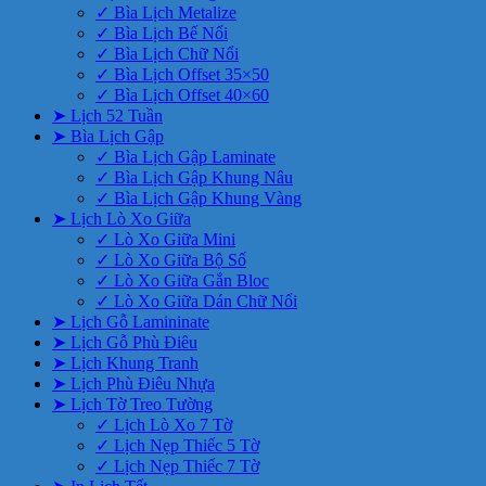
✓ Bìa Lịch Metalize
✓ Bìa Lịch Bế Nổi
✓ Bìa Lịch Chữ Nổi
✓ Bìa Lịch Offset 35×50
✓ Bìa Lịch Offset 40×60
➤ Lịch 52 Tuần
➤ Bìa Lịch Gập
✓ Bìa Lịch Gập Laminate
✓ Bìa Lịch Gập Khung Nâu
✓ Bìa Lịch Gập Khung Vàng
➤ Lịch Lò Xo Giữa
✓ Lò Xo Giữa Mini
✓ Lò Xo Giữa Bộ Số
✓ Lò Xo Giữa Gắn Bloc
✓ Lò Xo Giữa Dán Chữ Nổi
➤ Lịch Gỗ Lamininate
➤ Lịch Gỗ Phù Điêu
➤ Lịch Khung Tranh
➤ Lịch Phù Điêu Nhựa
➤ Lịch Tờ Treo Tường
✓ Lịch Lò Xo 7 Tờ
✓ Lịch Nẹp Thiếc 5 Tờ
✓ Lịch Nẹp Thiếc 7 Tờ