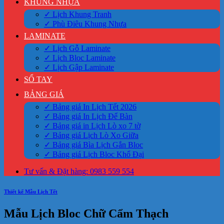
KHUNG NHỰA
✓ Lịch Khung Tranh
✓ Phù Điêu Khung Nhựa
LAMINATE
✓ Lịch Gỗ Laminate
✓ Lịch Bloc Laminate
✓ Lịch Gập Laminate
SỔ TAY
BẢNG GIÁ
✓ Bảng giá In Lịch Tết 2026
✓ Bảng giá In Lịch Để Bàn
✓ Bảng giá in Lịch Lò xo 7 tờ
✓ Bảng giá Lịch Lò Xo Giữa
✓ Bảng giá Bìa Lịch Gắn Bloc
✓ Bảng giá Lịch Bloc Khổ Đại
Tư vấn & Đặt hàng: 0983 559 554
Thiết kế Mẫu Lịch Tết
Mẫu Lịch Bloc Chữ Cẩm Thạch