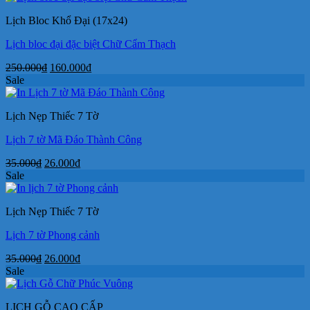
550.000₫.
là:
Lịch Bloc Khổ Đại (17x24)
350.000₫.
Lịch bloc đại đặc biệt Chữ Cẩm Thạch
Giá
Giá
250.000
₫
160.000
₫
gốc
hiện
Sale
là:
tại
250.000₫.
là:
Lịch Nẹp Thiếc 7 Tờ
160.000₫.
Lịch 7 tờ Mã Đáo Thành Công
Giá
Giá
35.000
₫
26.000
₫
gốc
hiện
Sale
là:
tại
35.000₫.
là:
Lịch Nẹp Thiếc 7 Tờ
26.000₫.
Lịch 7 tờ Phong cảnh
Giá
Giá
35.000
₫
26.000
₫
gốc
hiện
Sale
là:
tại
35.000₫.
là:
LỊCH GỖ CAO CẤP
26.000₫.