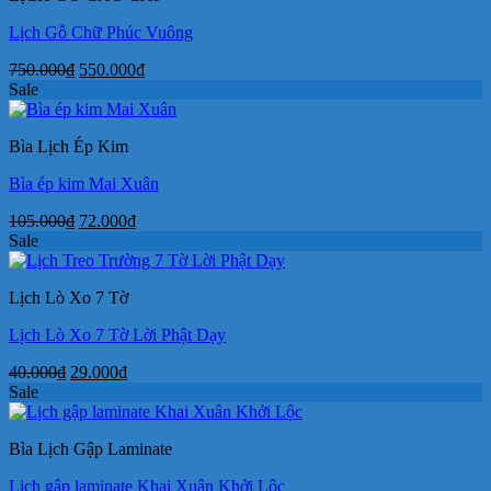
Lịch Gỗ Chữ Phúc Vuông
Giá
Giá
750.000
₫
550.000
₫
gốc
hiện
Sale
là:
tại
750.000₫.
là:
Bìa Lịch Ép Kim
550.000₫.
Bìa ép kim Mai Xuân
Giá
Giá
105.000
₫
72.000
₫
gốc
hiện
Sale
là:
tại
105.000₫.
là:
Lịch Lò Xo 7 Tờ
72.000₫.
Lịch Lò Xo 7 Tờ Lời Phật Dạy
Giá
Giá
40.000
₫
29.000
₫
gốc
hiện
Sale
là:
tại
40.000₫.
là:
Bìa Lịch Gập Laminate
29.000₫.
Lịch gập laminate Khai Xuân Khởi Lộc