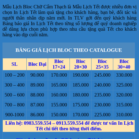
Mẫu Lịch Bloc Chữ Cẩm Thạch là Mẫu Lịch Tết được nhiều đơn vị
chọn In Lịch Tết làm quà tặng cho khách hàng, bạn bè, đối tác và
người thân nhân dịp năm mới. In TLV gởi đến quý khách hàng
Bảng báo giá In Lịch Tết theo từng số lượng để quý doanh nghiệp
dễ dàng lựa chọn phù hợp theo nhu cầu tặng quà Tết cho khách
hàng vào dịp cuối năm.
BẢNG GIÁ LỊCH BLOC THEO CATALOGUE
Bloc
Bloc
Bloc
Bloc
SL
Bloc Đại
17×24
20×30
25×35
30×40
100 – 200
90.000
170.000
190.000
245.000
330.000
300 – 400
89.000
165.000
185.000
240.000
325.000
500 – 600
88.000
160.000
180.000
235.000
320.000
700 – 800
87.000
155.000
175.000
230.000
315.000
900-1000
86.000
150.000
170.000
225.000
310.000
Liên hệ: 0983.559.554 – 0913.559.554 để được tư vấn In Lịch
Tết chi tiết theo từng thời điểm.