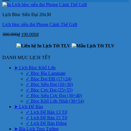
750.000₫.
là:
550.000₫.
Lịch Bloc Siêu Đại 20x30
Lịch bloc siêu đại Phong Cảnh Thế Giới
Giá
Giá
300.000
₫
190.000
₫
gốc
hiện
là:
tại
300.000₫.
là:
190.000₫.
DANH MỤC LỊCH TẾT
➤ Lịch Bloc Khổ Lớn
✓ Bloc Bìa Laminate
✓ Bloc Đại ĐB (17×24)
✓ Bloc Siêu Đại (20×30)
✓ Bloc Cực Đại (25×35)
✓ Bloc Siêu Cực Đại (30×40)
✓ Bloc Khổ Lớn Nhất (38×54)
➤ Lịch Để Bàn
✓ Lịch Để Bàn 13 Tờ
✓ Lịch Để Bàn 15 Tờ
✓ Lịch Để Bàn Đứng
➤ Bìa Lịch Treo Tường