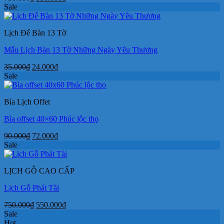
gốc
hiện
Sale
là:
tại
750.000₫.
là:
Lịch Để Bàn 13 Tờ
550.000₫.
Mẫu Lịch Bàn 13 Tờ Những Ngày Yêu Thương
Giá
Giá
35.000
₫
24.000
₫
gốc
hiện
Sale
là:
tại
35.000₫.
là:
Bìa Lịch Offet
24.000₫.
Bìa offset 40×60 Phúc lộc thọ
Giá
Giá
90.000
₫
72.000
₫
gốc
hiện
Sale
là:
tại
90.000₫.
là:
LỊCH GỖ CAO CẤP
72.000₫.
Lịch Gỗ Phát Tài
Giá
Giá
750.000
₫
550.000
₫
gốc
hiện
Sale
là:
tại
Hot