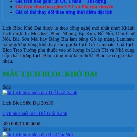
Giá trên bao gồm: In QC 1 màu + Túi đựng
Giá trên chưa bao gồm VAT và Phí vận chuyển
Giá có thể thay đổi theo từng thời điểm đặt lịch
Lịch Bloc Khổ Đại được in theo công nghệ mới nhất như: Khánh
Lịch được In Metalize, Phun Nhung, Ép Kim, Bế Nổi, Dán Chữ
Nổi, Bìa Sơn Mài hay Bảng Bìa làm bằng Gỗ ép màng Laminate
tráng gương bóng kính hay còn gọi là Lịch Gỗ Laminate. Giá Lịch
Bloc Treo Tường phụ thuộc vào số lượng In Lịch Tết và Nhà cung
cấp chất lượng Lịch Bloc cũng như kích thước Bloc sẽ có giá khác
nhau.
MẪU LỊCH BLOC KHỔ ĐẠI
Sale
Lịch Bloc Siêu Đại 20x30
Lịch bloc siêu đại Thế Giới Xanh
Giá
Giá
300.000
₫
190.000
₫
gốc
hiện
Sale
là:
tại