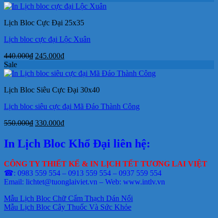
là:
tại
300.000₫.
là:
Lịch Bloc Cực Đại 25x35
175.000₫.
Lịch bloc cực đại Lộc Xuân
Giá
Giá
440.000
₫
245.000
₫
gốc
hiện
Sale
là:
tại
440.000₫.
là:
Lịch Bloc Siêu Cực Đại 30x40
245.000₫.
Lịch bloc siêu cực đại Mã Đáo Thành Công
Giá
Giá
550.000
₫
330.000
₫
gốc
hiện
là:
tại
In Lịch Bloc Khổ Đại liên hệ:
550.000₫.
là:
330.000₫.
CÔNG TY THIẾT KẾ & IN LỊCH TẾT TƯƠNG LAI VIỆT
☎: 0983 559 554 – 0913 559 554 – 0937 559 554
Email: lichtet@tuonglaiviet.vn – Web: www.intlv.vn
Mẫu Lịch Bloc Chữ Cẩm Thạch Dán Nổi
Mẫu Lịch Bloc Cây Thuốc Và Sức Khỏe