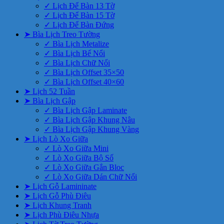
✓ Lịch Để Bàn 13 Tờ
✓ Lịch Để Bàn 15 Tờ
✓ Lịch Để Bàn Đứng
➤ Bìa Lịch Treo Tường
✓ Bìa Lịch Metalize
✓ Bìa Lịch Bế Nổi
✓ Bìa Lịch Chữ Nổi
✓ Bìa Lịch Offset 35×50
✓ Bìa Lịch Offset 40×60
➤ Lịch 52 Tuần
➤ Bìa Lịch Gập
✓ Bìa Lịch Gập Laminate
✓ Bìa Lịch Gập Khung Nâu
✓ Bìa Lịch Gập Khung Vàng
➤ Lịch Lò Xo Giữa
✓ Lò Xo Giữa Mini
✓ Lò Xo Giữa Bộ Số
✓ Lò Xo Giữa Gắn Bloc
✓ Lò Xo Giữa Dán Chữ Nổi
➤ Lịch Gỗ Lamininate
➤ Lịch Gỗ Phù Điêu
➤ Lịch Khung Tranh
➤ Lịch Phù Điêu Nhựa