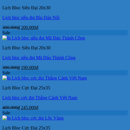
300.000₫.
là:
Lịch Bloc Siêu Đại 20x30
190.000₫.
Lịch bloc siêu đại Bìa Dán Nổi
Giá
Giá
300.000
₫
200.000
₫
gốc
hiện
Sale
là:
tại
300.000₫.
là:
Lịch Bloc Siêu Đại 20x30
200.000₫.
Lịch bloc siêu đại Mã Đáo Thành Công
Giá
Giá
300.000
₫
190.000
₫
gốc
hiện
Sale
là:
tại
300.000₫.
là:
Lịch Bloc Cực Đại 25x35
190.000₫.
Lịch bloc cực đại Thắng Cảnh Việt Nam
Giá
Giá
400.000
₫
245.000
₫
gốc
hiện
Sale
là:
tại
400.000₫.
là:
Lịch Bloc Cực Đại 25x35
245.000₫.