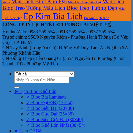
Mẫu Lịch Bloc Khổ Đại
Mẫu Lịch
giá rẻ
Mẫu Lịch Bloc Siêu Đại
Bloc Treo Tường
Mẫu Lịch Bloc Treo Tường Đẹp
Mẫu
Ép Kim Bìa Lịch
Lịch Bloc Đẹp
Ép Kim Lịch Bloc
CÔNG TY IN LỊCH TẾT © TƯƠNG LAI VIỆT
™☝️
Hotline/Zalo: 0983.559.554 - 0913.559.554 - 0937.559.554
Trụ sở chính: 950/9 Nguyễn Kiệm - Phường Hạnh Thông (Gò Vấp
Cũ) - TP. HCM
CN Tây Ninh (Long An Cũ): Đường Võ Duy Tạo, Ấp Ngãi Lợi A,
Phường Khánh Hậu
CN Đồng Tháp (Tiền Giang Cũ): 554 Nguyễn Tri Phương (Chợ
Thạnh Trị) - Phường Mỹ Tho
Tìm
kiếm:
➤ Lịch Bloc Khổ Lớn
✓ Bloc Bìa Laminate
✓ Bloc Đại ĐB (17×24)
✓ Bloc Siêu Đại (20×30)
✓ Bloc Cực Đại (25×35)
✓ Bloc Siêu Cực Đại (30×40)
✓ Bloc Khổ Lớn Nhất (38×54)
➤ Lịch Để Bàn