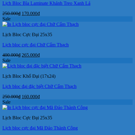
Lịch Bloc Bìa Laminate Khánh Treo Xanh Lá
Giá
Giá
250.000
₫
170.000
₫
gốc
hiện
Sale
là:
tại
250.000₫.
là:
Lịch Bloc Cực Đại 25x35
170.000₫.
Lịch bloc cực đại Chữ Cẩm Thạch
Giá
Giá
400.000
₫
265.000
₫
gốc
hiện
Sale
là:
tại
400.000₫.
là:
Lịch Bloc Khổ Đại (17x24)
265.000₫.
Lịch bloc đại đặc biệt Chữ Cẩm Thạch
Giá
Giá
250.000
₫
160.000
₫
gốc
hiện
Sale
là:
tại
250.000₫.
là:
Lịch Bloc Cực Đại 25x35
160.000₫.
Lịch bloc cực đại Mã Đáo Thành Công