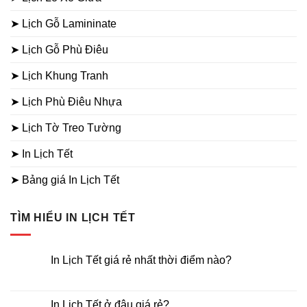
➤ Lịch Gỗ Lamininate
➤ Lịch Gỗ Phù Điêu
➤ Lịch Khung Tranh
➤ Lịch Phù Điêu Nhựa
➤ Lịch Tờ Treo Tường
➤ In Lịch Tết
➤ Bảng giá In Lịch Tết
TÌM HIỂU IN LỊCH TẾT
In Lịch Tết giá rẻ nhất thời điểm nào?
Không
có
bình
luận
In Lịch Tết ở đâu giá rẻ?