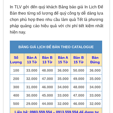
In TLV gởi đến quý khách Bảng báo giá In Lịch Để
Bàn theo từng số lượng để quý công ty dễ dàng lựa
chọn phù hợp theo nhu cầu làm quà Tết là phương
pháp quảng cáo hiệu quả với chi phí tiết kiệm nhất
hiện nay.
BẢNG GIÁ LỊCH ĐỂ BÀN THEO CATALOGUE
Số
Bàn A
Bàn B
Bàn A
Bàn B
Bàn
Lượng
13 Tờ
13 Tờ
15 Tờ
15 Tờ
Đứng
100
33.000
48.000
36.000
50.000
36.000
200
32.000
47.000
35.000
49.000
35.000
300
31.000
46.000
34.000
48.000
34.000
400
30.000
45.000
33.000
47.000
33.000
500
29.000
44.000
32.000
46.000
32.000
Liên hệ: 0983.559.554 – 0913.559.554 để được tư