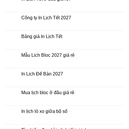
ở
In
Không
Lịch
có
Tết
bình
giá
luận
Công ty In Lịch Tết 2027
rẻ
ở
nhất
In
Không
thời
Lịch
có
điểm
Tết
bình
nào?
ở
luận
Bảng giá In Lịch Tết
đâu
ở
giá
Công
Không
rẻ?
ty
có
In
bình
Lịch
luận
Mẫu Lịch Bloc 2027 giá rẻ
Tết
ở
2027
Bảng
Không
giá
có
In
bình
Lịch
luận
In Lịch Để Bàn 2027
Tết
ở
Mẫu
Không
Lịch
có
Bloc
bình
2027
luận
Mua lịch bloc ở đâu giá rẻ
giá
ở
rẻ
In
Không
Lịch
có
Để
bình
Bàn
luận
In lịch lò xo giữa bộ số
2027
ở
Mua
Không
lịch
có
bloc
bình
ở
luận