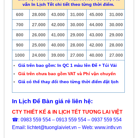
vấn In Lịch Tết chi tiết theo từng thời điểm.
600
28.000
43.000
31.000
45.000
31.000
700
27.000
42.000
30.000
44.000
30.000
800
26.000
41.000
29.000
43.000
29.000
900
25.000
40.000
28.000
42.000
28.000
1000
24.000
39.000
27.000
40.000
27.000
Giá trên bao gồm: In QC 1 màu lên Đế + Túi Vải
Giá trên chưa bao gồm VAT và Phí vận chuyển
Giá có thể thay đổi theo từng thời điểm đặt lịch
In Lịch Để Bàn giá rẻ liên hệ:
CTY THIẾT KẾ & IN LỊCH TẾT TƯƠNG LAI VIỆT
☎: 0983 559 554 – 0913 559 554 – 0937 559 554
Email: lichtet@tuonglaiviet.vn – Web: www.intlv.vn