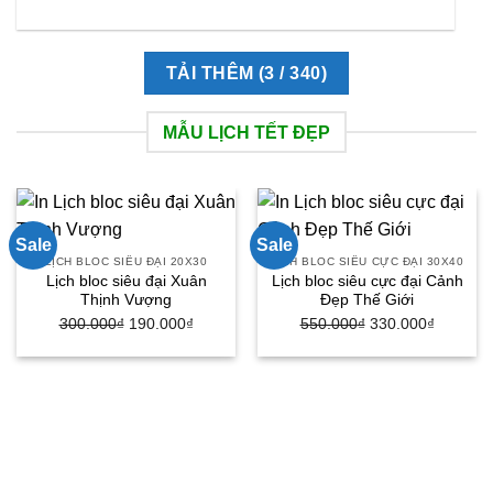
TẢI THÊM
(
3
/ 340)
MẪU LỊCH TẾT ĐẸP
Sale
Sale
LỊCH BLOC SIÊU ĐẠI 20X30
LỊCH BLOC SIÊU CỰC ĐẠI 30X40
Lịch bloc siêu đại Xuân
Lịch bloc siêu cực đại Cảnh
Thịnh Vượng
Đẹp Thế Giới
300.000
₫
Giá
190.000
₫
Giá
550.000
₫
Giá
330.000
₫
Giá
gốc
hiện
gốc
hiện
là:
tại
là:
tại
300.000₫.
là:
550.000₫.
là:
190.000₫.
330.000