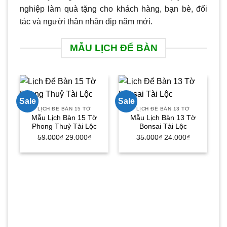
nghiệp làm quà tặng cho khách hàng, bạn bè, đối
tác và người thân nhân dịp năm mới.
MẪU LỊCH ĐỂ BÀN
Sale
Sale
Sa
LỊCH ĐỂ BÀN 15 TỜ
LỊCH ĐỂ BÀN 13 TỜ
Mẫu Lịch Bàn 15 Tờ
Mẫu Lịch Bàn 13 Tờ
Phong Thuỷ Tài Lộc
Bonsai Tài Lộc
59.000
₫
Giá
29.000
₫
Giá
35.000
₫
Giá
24.000
₫
Giá
gốc
hiện
gốc
hiện
là:
tại
là:
tại
59.000₫.
là:
35.000₫.
là:
29.000₫.
24.000₫.