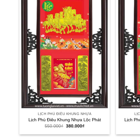
LỊCH PHÙ ĐIÊU KHUNG NHỰA
LỊ
Lịch Phù Điêu Khung Nhựa Lộc Phát
Lịch Ph
Giá
Giá
550.000
₫
380.000
₫
gốc
hiện
là:
tại
550.000₫.
là: