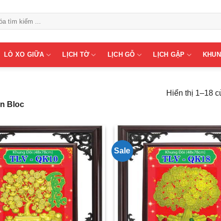
LÒ XO GIỮA
LỊCH TỜ
LỊCH GỖ
LỊCH GẬP
KHUN
Hiển thị 1–18 c
ắn Bloc
Sale