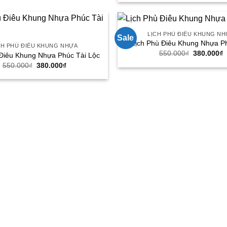
là:
t
380.000₫.
550.000₫.
l
3
LỊCH PHÙ ĐIÊU KHUNG N
Sale
Lịch Phù Điêu Khung Nhựa P
CH PHÙ ĐIÊU KHUNG NHỰA
Giá
G
550.000
₫
380.000
₫
 Điêu Khung Nhựa Phúc Tài Lộc
gốc
h
Giá
Giá
550.000
₫
380.000
₫
là:
t
gốc
hiện
550.000₫.
l
là:
tại
3
550.000₫.
là:
380.000₫.