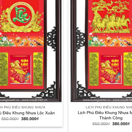
CH PHÙ ĐIÊU KHUNG NHỰA
LỊCH PHÙ ĐIÊU KHUNG N
Lịch Phù Điêu Khung Nhựa 
ù Điêu Khung Nhựa Lộc Xuân
Thành Công
Giá
Giá
550.000
₫
380.000
₫
gốc
hiện
Giá
G
550.000
₫
380.000
₫
là:
tại
gốc
h
550.000₫.
là:
là:
t