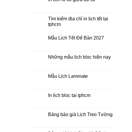
2027
ở
Mua
Không
lịch
có
bloc
bình
ở
luận
Tìm kiếm địa chỉ in lịch tết tại
đâu
ở
tphcm
giá
In
rẻ
lịch
Không
lò
có
xo
Mẫu Lịch Tết Để Bàn 2027
bình
giữa
luận
bộ
Không
ở
số
có
Tìm
bình
kiếm
luận
Những mẫu lịch bloc hiện nay
địa
ở
chỉ
Mẫu
Không
in
Lịch
có
lịch
Tết
bình
tết
Để
luận
Mẫu Lịch Laminate
tại
Bàn
ở
tphcm
2027
Những
Không
mẫu
có
lịch
bình
bloc
luận
In lịch bloc tại tphcm
hiện
ở
nay
Mẫu
Không
Lịch
có
Laminate
bình
luận
Bảng báo giá Lịch Treo Tường
ở
In
Không
lịch
có
bloc
bình
tại