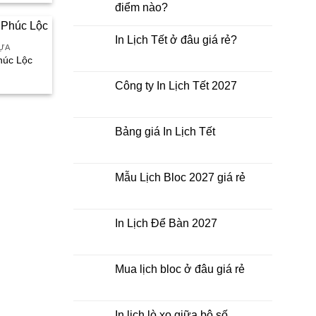
ại
điểm nào?
à:
80.000₫.
Không
có
In Lịch Tết ở đâu giá rẻ?
bình
HỰA
luận
Không
ở
húc Lộc
có
In
iá
bình
Lịch
luận
iện
Công ty In Lịch Tết 2027
Tết
ở
ại
giá
In
Không
à:
rẻ
Lịch
có
80.000₫.
nhất
Tết
bình
thời
ở
luận
Bảng giá In Lịch Tết
điểm
đâu
ở
nào?
giá
Công
Không
rẻ?
ty
có
In
bình
Lịch
luận
Mẫu Lịch Bloc 2027 giá rẻ
Tết
ở
2027
Bảng
Không
giá
có
In
bình
Lịch
luận
In Lịch Để Bàn 2027
Tết
ở
Mẫu
Không
Lịch
có
Bloc
bình
2027
luận
Mua lịch bloc ở đâu giá rẻ
giá
ở
rẻ
In
Không
Lịch
có
Để
bình
Bàn
luận
In lịch lò xo giữa bộ số