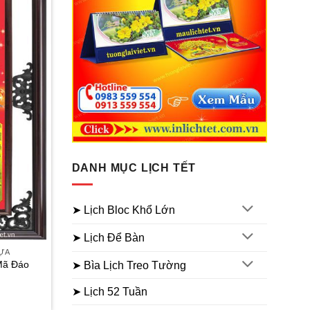
DANH MỤC LỊCH TẾT
➤ Lịch Bloc Khổ Lớn
➤ Lịch Để Bàn
HỰA
Mã Đáo
➤ Bìa Lịch Treo Tường
iá
➤ Lịch 52 Tuần
iện
ại