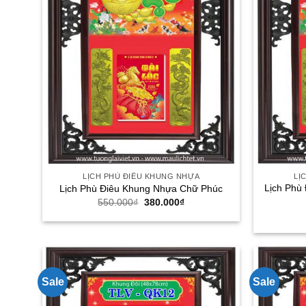
LỊCH PHÙ ĐIÊU KHUNG NHỰA
LỊ
Lịch Phù
Lịch Phù Điêu Khung Nhựa Chữ Phúc
Giá
Giá
550.000
₫
380.000
₫
gốc
hiện
là:
tại
550.000₫.
là:
380.000₫.
Sale
Sale