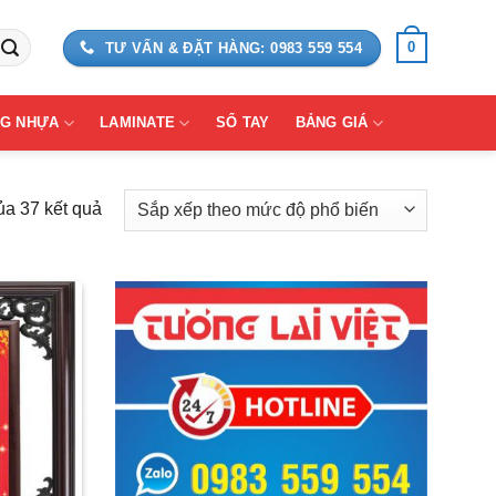
0
TƯ VẤN & ĐẶT HÀNG: 0983 559 554
G NHỰA
LAMINATE
SỔ TAY
BẢNG GIÁ
Đã
ủa 37 kết quả
sắp
xếp
theo
mức
độ
phổ
biến