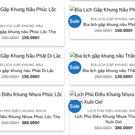
380.000₫.
550.000₫.
l
3
BÌA LỊCH GẬP KHUNG NÂ
Sale
Bìa lịch gập khung nâu Phá
ÌA LỊCH GẬP KHUNG NÂU
Giá
G
280.000
₫
150.000
₫
h gập khung nâu Phúc Lộc Thọ
gốc
h
Giá
Giá
280.000
₫
150.000
₫
là:
t
gốc
hiện
280.000₫.
l
là:
tại
1
280.000₫.
là:
150.000₫.
ÌA LỊCH GẬP KHUNG NÂU
BÌA LỊCH GẬP KHUNG NÂ
Sale
ch gập khung nâu Phật Di Lặc
Bìa lịch gập khung nâu Thầ
Giá
Giá
Giá
G
280.000
₫
150.000
₫
250.000
₫
130.000
₫
gốc
hiện
gốc
h
là:
tại
là:
t
280.000₫.
là:
250.000₫.
l
150.000₫.
1
Sale
CH PHÙ ĐIÊU KHUNG NHỰA
LỊCH PHÙ ĐIÊU KHUNG N
Lịch Phù Điêu Khung Nhựa Th
Điêu Khung Nhựa Phúc Lộc Thọ
Xuôi Gió
Giá
Giá
550.000
₫
380.000
₫
gốc
hiện
Giá
G
550.000
₫
380.000
₫
là:
tại
gốc
h
550.000₫.
là: