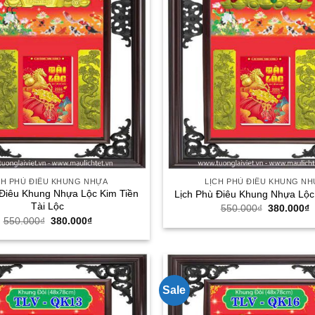
CH PHÙ ĐIÊU KHUNG NHỰA
LỊCH PHÙ ĐIÊU KHUNG N
 Điêu Khung Nhựa Lộc Kim Tiền
Lịch Phù Điêu Khung Nhựa Lộc
Tài Lộc
Giá
G
550.000
₫
380.000
₫
gốc
h
Giá
Giá
550.000
₫
380.000
₫
là:
t
gốc
hiện
550.000₫.
l
là:
tại
3
550.000₫.
là:
380.000₫.
Sale