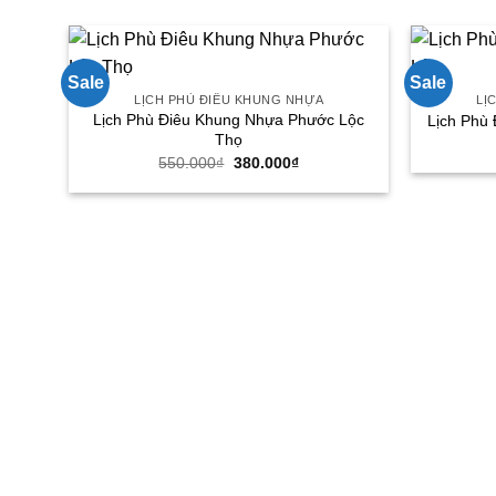
Sale
Sale
LỊCH PHÙ ĐIÊU KHUNG NHỰA
LỊ
Lịch Phù Điêu Khung Nhựa Phước Lộc
Lịch Phù
Thọ
Giá
Giá
550.000
₫
380.000
₫
gốc
hiện
là:
tại
550.000₫.
là:
380.000₫.