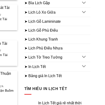
➤ Bìa Lịch Gập
à:
80.000₫.
➤ Lịch Lò Xo Giữa
U
t Tài
➤ Lịch Gỗ Lamininate
iá
iện
ại
➤ Lịch Gỗ Phù Điêu
à:
50.000₫.
➤ Lịch Khung Tranh
➤ Lịch Phù Điêu Nhựa
U
n Tài
➤ Lịch Tờ Treo Tường
iá
iện
ại
➤ In Lịch Tết
à:
30.000₫.
➤ Bảng giá In Lịch Tết
HỰA
TÌM HIỂU IN LỊCH TẾT
uận Buồm
iá
iện
In Lịch Tết giá rẻ nhất thời