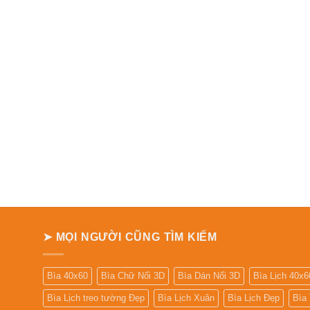
➤ MỌI NGƯỜI CŨNG TÌM KIẾM
Bìa 40x60
Bìa Chữ Nổi 3D
Bìa Dán Nổi 3D
Bìa Lịch 40x6
Bìa Lịch treo tường Đẹp
Bìa Lịch Xuân
Bìa Lịch Đẹp
Bìa