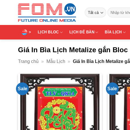
Bỏ
Tìm
qua
kiếm:
nội
dung
>
LỊCH BLOC
LỊCH ĐỂ BÀN
BÌA LỊCH
Giá In Bìa Lịch Metalize gắn Bloc
Trang chủ
»
Mẫu Lịch
»
Giá In Bìa Lịch Metalize g
Sale
Sale