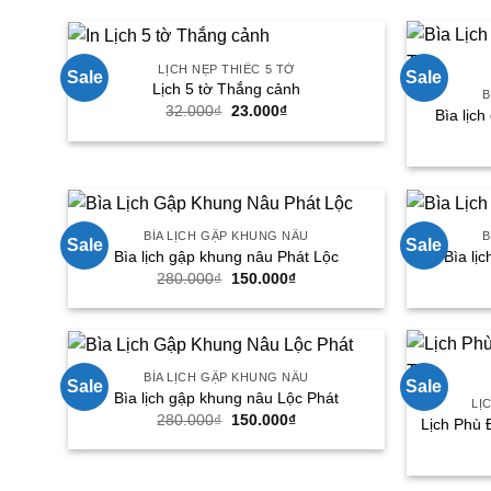
380.000₫.
LỊCH NẸP THIẾC 5 TỜ
Sale
Sale
Lịch 5 tờ Thắng cảnh
B
Giá
Giá
32.000
₫
23.000
₫
Bìa lịc
gốc
hiện
là:
tại
32.000₫.
là:
23.000₫.
BÌA LỊCH GẬP KHUNG NÂU
B
Sale
Sale
Bìa lịch gập khung nâu Phát Lộc
Bìa lị
Giá
Giá
280.000
₫
150.000
₫
gốc
hiện
là:
tại
280.000₫.
là:
150.000₫.
BÌA LỊCH GẬP KHUNG NÂU
Sale
Sale
Bìa lịch gập khung nâu Lộc Phát
LỊ
Giá
Giá
280.000
₫
150.000
₫
Lịch Phù 
gốc
hiện
là:
tại
280.000₫.
là:
150.000₫.