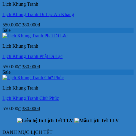
Lịch Khung Tranh
380.000₫.
Lịch Khung Tranh Di Lặc An Khang
Giá
Giá
550.000
₫
380.000
₫
gốc
hiện
Sale
là:
tại
550.000₫.
là:
Lịch Khung Tranh
380.000₫.
Lịch Khung Tranh Phật Di Lặc
Giá
Giá
550.000
₫
380.000
₫
gốc
hiện
Sale
là:
tại
550.000₫.
là:
Lịch Khung Tranh
380.000₫.
Lịch Khung Tranh Chữ Phúc
Giá
Giá
550.000
₫
380.000
₫
gốc
hiện
là:
tại
550.000₫.
là:
380.000₫.
DANH MỤC LỊCH TẾT