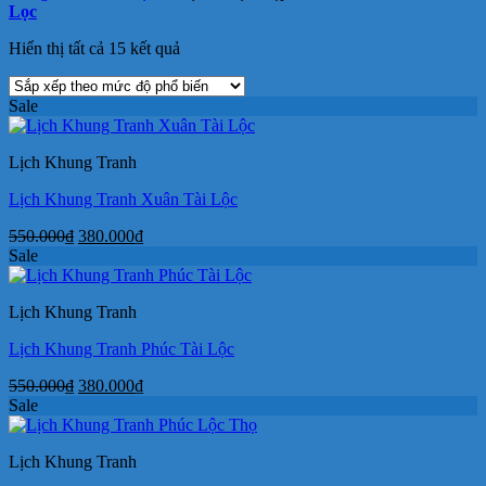
Lọc
Đã
Hiển thị tất cả 15 kết quả
sắp
xếp
Sale
theo
mức
độ
Lịch Khung Tranh
phổ
biến
Lịch Khung Tranh Xuân Tài Lộc
Giá
Giá
550.000
₫
380.000
₫
gốc
hiện
Sale
là:
tại
550.000₫.
là:
Lịch Khung Tranh
380.000₫.
Lịch Khung Tranh Phúc Tài Lộc
Giá
Giá
550.000
₫
380.000
₫
gốc
hiện
Sale
là:
tại
550.000₫.
là:
Lịch Khung Tranh
380.000₫.