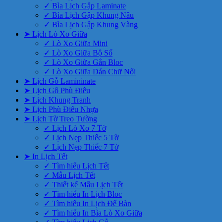
✓ Bìa Lịch Gập Laminate
✓ Bìa Lịch Gập Khung Nâu
✓ Bìa Lịch Gập Khung Vàng
➤ Lịch Lò Xo Giữa
✓ Lò Xo Giữa Mini
✓ Lò Xo Giữa Bộ Số
✓ Lò Xo Giữa Gắn Bloc
✓ Lò Xo Giữa Dán Chữ Nổi
➤ Lịch Gỗ Lamininate
➤ Lịch Gỗ Phù Điêu
➤ Lịch Khung Tranh
➤ Lịch Phù Điêu Nhựa
➤ Lịch Tờ Treo Tường
✓ Lịch Lò Xo 7 Tờ
✓ Lịch Nẹp Thiếc 5 Tờ
✓ Lịch Nẹp Thiếc 7 Tờ
➤ In Lịch Tết
✓ Tìm hiểu Lịch Tết
✓ Mẫu Lịch Tết
✓ Thiết kế Mẫu Lịch Tết
✓ Tìm hiểu In Lịch Bloc
✓ Tìm hiểu In Lịch Để Bàn
✓ Tìm hiểu In Bìa Lò Xo Giữa