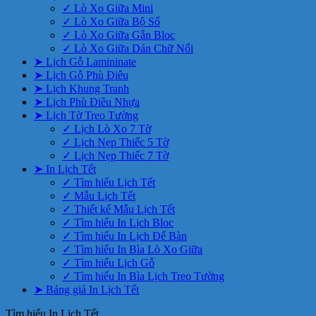
✓ Lò Xo Giữa Mini
✓ Lò Xo Giữa Bộ Số
✓ Lò Xo Giữa Gắn Bloc
✓ Lò Xo Giữa Dán Chữ Nổi
➤ Lịch Gỗ Lamininate
➤ Lịch Gỗ Phù Điêu
➤ Lịch Khung Tranh
➤ Lịch Phù Điêu Nhựa
➤ Lịch Tờ Treo Tường
✓ Lịch Lò Xo 7 Tờ
✓ Lịch Nẹp Thiếc 5 Tờ
✓ Lịch Nẹp Thiếc 7 Tờ
➤ In Lịch Tết
✓ Tìm hiểu Lịch Tết
✓ Mẫu Lịch Tết
✓ Thiết kế Mẫu Lịch Tết
✓ Tìm hiểu In Lịch Bloc
✓ Tìm hiểu In Lịch Để Bàn
✓ Tìm hiểu In Bìa Lò Xo Giữa
✓ Tìm hiểu Lịch Gỗ
✓ Tìm hiểu In Bìa Lịch Treo Tường
➤ Bảng giá In Lịch Tết
Tìm hiểu In Lịch Tết