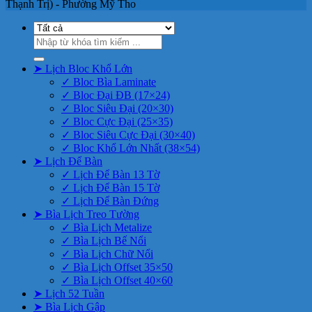
Thạnh Trị) - Phường Mỹ Tho
Tìm
kiếm:
➤ Lịch Bloc Khổ Lớn
✓ Bloc Bìa Laminate
✓ Bloc Đại ĐB (17×24)
✓ Bloc Siêu Đại (20×30)
✓ Bloc Cực Đại (25×35)
✓ Bloc Siêu Cực Đại (30×40)
✓ Bloc Khổ Lớn Nhất (38×54)
➤ Lịch Để Bàn
✓ Lịch Để Bàn 13 Tờ
✓ Lịch Để Bàn 15 Tờ
✓ Lịch Để Bàn Đứng
➤ Bìa Lịch Treo Tường
✓ Bìa Lịch Metalize
✓ Bìa Lịch Bế Nổi
✓ Bìa Lịch Chữ Nổi
✓ Bìa Lịch Offset 35×50
✓ Bìa Lịch Offset 40×60
➤ Lịch 52 Tuần
➤ Bìa Lịch Gập