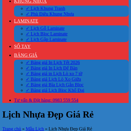
KHUNG NHỰA
✓ Lịch Khung Tranh
✓ Phù Điêu Khung Nhựa
LAMINATE
✓ Lịch Gỗ Laminate
✓ Lịch Bloc Laminate
✓ Lịch Gập Laminate
SỔ TAY
BẢNG GIÁ
✓ Bảng giá In Lịch Tết 2026
✓ Bảng giá In Lịch Để Bàn
✓ Bảng giá in Lịch Lò xo 7 tờ
✓ Bảng giá Lịch Lò Xo Giữa
✓ Bảng giá Bìa Lịch Gắn Bloc
✓ Bảng giá Lịch Bloc Khổ Đại
Tư vấn & Đặt hàng: 0983 559 554
Lịch Nhựa Đẹp Giá Rẻ
Trang chủ
»
Mẫu Lịch
»
Lịch Nhựa Đẹp Giá Rẻ