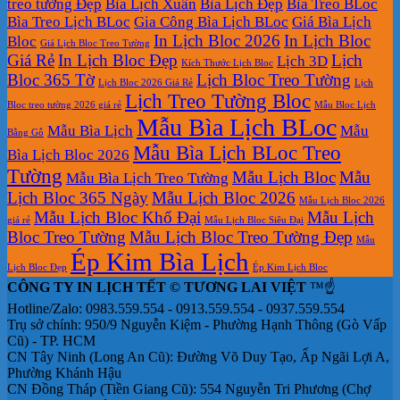
treo tường Đẹp
Bìa Lịch Xuân
Bìa Lịch Đẹp
Bìa Treo BLoc
đẹp
In
Đại
Bìa Treo Lịch BLoc
Gia Công Bìa Lịch BLoc
Giá Bìa Lịch
Lịch
In Lịch Bloc 2026
In Lịch Bloc
Bloc
Để
Giá Lịch Bloc Treo Tường
Giá Rẻ
In Lịch Bloc Đẹp
Lịch
Bàn
Lịch 3D
Kích Thước Lịch Bloc
Bloc 365 Tờ
Lịch Bloc Treo Tường
Lịch Bloc 2026 Giá Rẻ
Lịch
Lịch Treo Tường Bloc
Bloc treo tường 2026 giá rẻ
Mẫu Bloc Lịch
Mẫu Bìa Lịch BLoc
Mẫu Bìa Lịch
Mẫu
Bằng Gỗ
Mẫu Bìa Lịch BLoc Treo
Bìa Lịch Bloc 2026
Tường
Mẫu Lịch Bloc
Mẫu
Mẫu Bìa Lịch Treo Tường
Lịch Bloc 365 Ngày
Mẫu Lịch Bloc 2026
Mẫu Lịch Bloc 2026
Mẫu Lịch Bloc Khổ Đại
Mẫu Lịch
giá rẻ
Mẫu Lịch Bloc Siêu Đại
Bloc Treo Tường
Mẫu Lịch Bloc Treo Tường Đẹp
Mẫu
Ép Kim Bìa Lịch
Lịch Bloc Đẹp
Ép Kim Lịch Bloc
CÔNG TY IN LỊCH TẾT © TƯƠNG LAI VIỆT
™☝️
Hotline/Zalo: 0983.559.554 - 0913.559.554 - 0937.559.554
Trụ sở chính: 950/9 Nguyễn Kiệm - Phường Hạnh Thông (Gò Vấp
Cũ) - TP. HCM
CN Tây Ninh (Long An Cũ): Đường Võ Duy Tạo, Ấp Ngãi Lợi A,
Phường Khánh Hậu
CN Đồng Tháp (Tiền Giang Cũ): 554 Nguyễn Tri Phương (Chợ