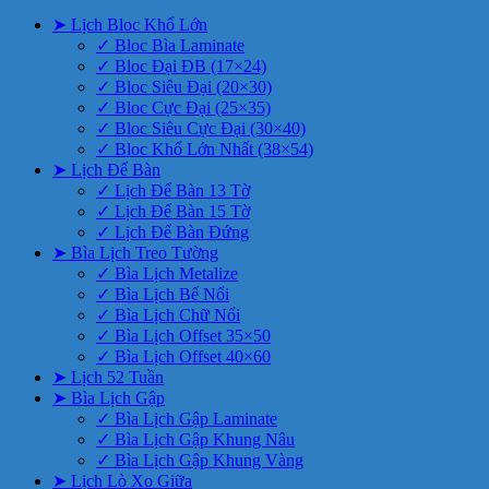
➤ Lịch Bloc Khổ Lớn
✓ Bloc Bìa Laminate
✓ Bloc Đại ĐB (17×24)
✓ Bloc Siêu Đại (20×30)
✓ Bloc Cực Đại (25×35)
✓ Bloc Siêu Cực Đại (30×40)
✓ Bloc Khổ Lớn Nhất (38×54)
➤ Lịch Để Bàn
✓ Lịch Để Bàn 13 Tờ
✓ Lịch Để Bàn 15 Tờ
✓ Lịch Để Bàn Đứng
➤ Bìa Lịch Treo Tường
✓ Bìa Lịch Metalize
✓ Bìa Lịch Bế Nổi
✓ Bìa Lịch Chữ Nổi
✓ Bìa Lịch Offset 35×50
✓ Bìa Lịch Offset 40×60
➤ Lịch 52 Tuần
➤ Bìa Lịch Gập
✓ Bìa Lịch Gập Laminate
✓ Bìa Lịch Gập Khung Nâu
✓ Bìa Lịch Gập Khung Vàng
➤ Lịch Lò Xo Giữa