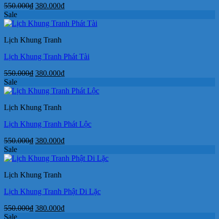
Giá
Giá
550.000
₫
380.000
₫
gốc
hiện
Sale
là:
tại
550.000₫.
là:
Lịch Khung Tranh
380.000₫.
Lịch Khung Tranh Phát Tài
Giá
Giá
550.000
₫
380.000
₫
gốc
hiện
Sale
là:
tại
550.000₫.
là:
Lịch Khung Tranh
380.000₫.
Lịch Khung Tranh Phát Lộc
Giá
Giá
550.000
₫
380.000
₫
gốc
hiện
Sale
là:
tại
550.000₫.
là:
Lịch Khung Tranh
380.000₫.
Lịch Khung Tranh Phật Di Lặc
Giá
Giá
550.000
₫
380.000
₫
gốc
hiện
Sale