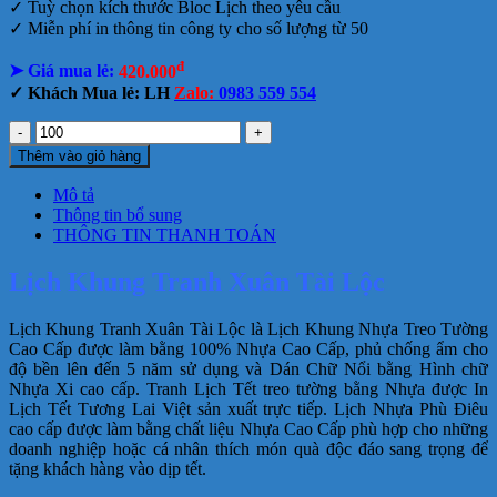
✓ Tuỳ chọn kích thước Bloc Lịch theo yêu cầu
✓ Miễn phí in thông tin công ty cho số lượng từ 50
đ
➤ Giá mua lẻ:
420.000
✓ Khách Mua lẻ: LH
Zalo:
0983 559 554
Lịch
Khung
Thêm vào giỏ hàng
Tranh
Xuân
Mô tả
Tài
Thông tin bổ sung
Lộc
THÔNG TIN THANH TOÁN
số
lượng
Lịch Khung Tranh Xuân Tài Lộc
Lịch Khung Tranh Xuân Tài Lộc là Lịch Khung Nhựa Treo Tường
Cao Cấp được làm bằng 100% Nhựa Cao Cấp, phủ chống ẩm cho
độ bền lên đến 5 năm sử dụng và Dán Chữ Nổi bằng Hình chữ
Nhựa Xi cao cấp. Tranh Lịch Tết treo tường bằng Nhựa được In
Lịch Tết Tương Lai Việt sản xuất trực tiếp. Lịch Nhựa Phù Điêu
cao cấp được làm bằng chất liệu Nhựa Cao Cấp phù hợp cho những
doanh nghiệp hoặc cá nhân thích món quà độc đáo sang trọng để
tặng khách hàng vào dịp tết.