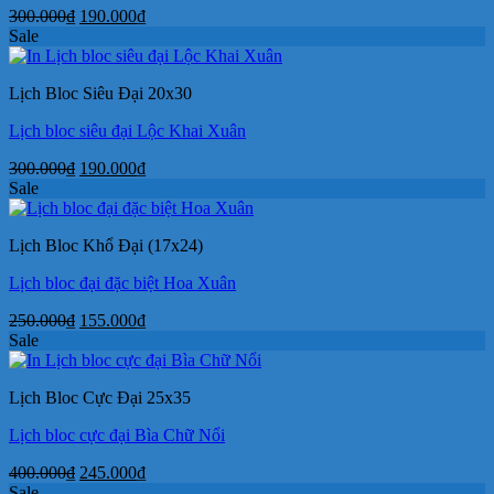
Giá
Giá
300.000
₫
190.000
₫
gốc
hiện
Sale
là:
tại
300.000₫.
là:
Lịch Bloc Siêu Đại 20x30
190.000₫.
Lịch bloc siêu đại Lộc Khai Xuân
Giá
Giá
300.000
₫
190.000
₫
gốc
hiện
Sale
là:
tại
300.000₫.
là:
Lịch Bloc Khổ Đại (17x24)
190.000₫.
Lịch bloc đại đặc biệt Hoa Xuân
Giá
Giá
250.000
₫
155.000
₫
gốc
hiện
Sale
là:
tại
250.000₫.
là:
Lịch Bloc Cực Đại 25x35
155.000₫.
Lịch bloc cực đại Bìa Chữ Nổi
Giá
Giá
400.000
₫
245.000
₫
gốc
hiện
Sale