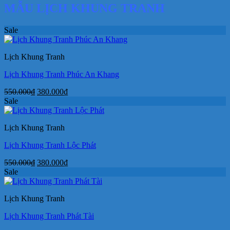
MẪU LỊCH KHUNG TRANH
Sale
Lịch Khung Tranh
Lịch Khung Tranh Phúc An Khang
Giá
Giá
550.000
₫
380.000
₫
gốc
hiện
Sale
là:
tại
550.000₫.
là:
Lịch Khung Tranh
380.000₫.
Lịch Khung Tranh Lộc Phát
Giá
Giá
550.000
₫
380.000
₫
gốc
hiện
Sale
là:
tại
550.000₫.
là:
Lịch Khung Tranh
380.000₫.
Lịch Khung Tranh Phát Tài