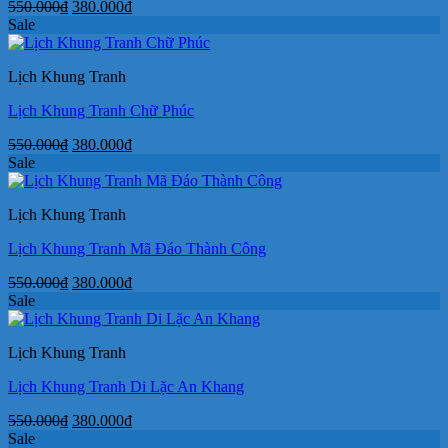
Giá
Giá
550.000
₫
380.000
₫
gốc
hiện
Sale
là:
tại
550.000₫.
là:
Lịch Khung Tranh
380.000₫.
Lịch Khung Tranh Chữ Phúc
Giá
Giá
550.000
₫
380.000
₫
gốc
hiện
Sale
là:
tại
550.000₫.
là:
Lịch Khung Tranh
380.000₫.
Lịch Khung Tranh Mã Đáo Thành Công
Giá
Giá
550.000
₫
380.000
₫
gốc
hiện
Sale
là:
tại
550.000₫.
là:
Lịch Khung Tranh
380.000₫.
Lịch Khung Tranh Di Lặc An Khang
Giá
Giá
550.000
₫
380.000
₫
gốc
hiện
Sale