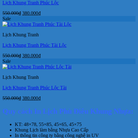
Lịch Khung Tranh Phúc Lộc
Giá
Giá
550.000
₫
380.000
₫
gốc
hiện
Sale
là:
tại
550.000₫.
là:
Lịch Khung Tranh
380.000₫.
Lịch Khung Tranh Phúc Tài Lộc
Giá
Giá
550.000
₫
380.000
₫
gốc
hiện
Sale
là:
tại
550.000₫.
là:
Lịch Khung Tranh
380.000₫.
Lịch Khung Tranh Phúc Lộc Tài
Giá
Giá
550.000
₫
380.000
₫
gốc
hiện
là:
tại
Quy cách In Lịch Phù Điêu Khung Nhựa:
550.000₫.
là:
380.000₫.
KT: 48×78, 55×85, 45×65, 45×75
Khung Lịch làm bằng Nhựa Cao Cấp
In thông tin công ty bằng công nghệ in UV