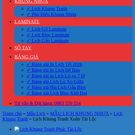
KHUNG NHỰA
✓ Lịch Khung Tranh
✓ Phù Điêu Khung Nhựa
LAMINATE
✓ Lịch Gỗ Laminate
✓ Lịch Bloc Laminate
✓ Lịch Gập Laminate
SỔ TAY
BẢNG GIÁ
✓ Bảng giá In Lịch Tết 2026
✓ Bảng giá In Lịch Để Bàn
✓ Bảng giá in Lịch Lò xo 7 tờ
✓ Bảng giá Lịch Lò Xo Giữa
✓ Bảng giá Bìa Lịch Gắn Bloc
✓ Bảng giá Lịch Bloc Khổ Đại
Tư vấn & Đặt hàng: 0983 559 554
Trang chủ
»
Mẫu Lịch
»
MẪU LỊCH KHUNG NHỰA
»
Lịch
Khung Tranh
»
Lịch Khung Tranh Xuân Tài Lộc