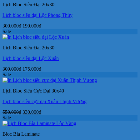
Lịch Bloc Siêu Đại 20x30
190.000₫.
Lịch bloc siêu đại Lộc Phong Thủy
Giá
Giá
300.000
₫
190.000
₫
gốc
hiện
Sale
là:
tại
300.000₫.
là:
Lịch Bloc Siêu Đại 20x30
190.000₫.
Lịch bloc siêu đại Lộc Xuân
Giá
Giá
300.000
₫
175.000
₫
gốc
hiện
Sale
là:
tại
300.000₫.
là:
Lịch Bloc Siêu Cực Đại 30x40
175.000₫.
Lịch bloc siêu cực đại Xuân Thịnh Vượng
Giá
Giá
550.000
₫
330.000
₫
gốc
hiện
Sale
là:
tại
550.000₫.
là:
Bloc Bìa Laminate
330.000₫.