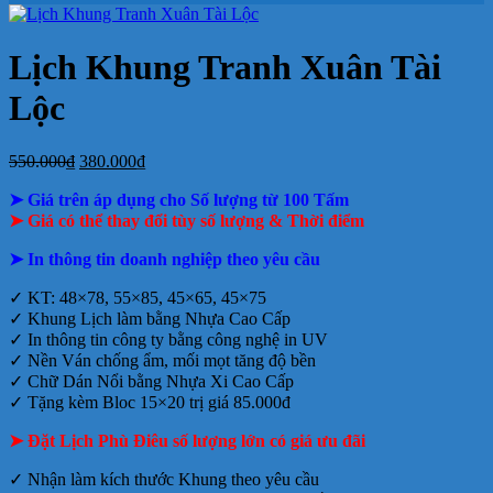
ở
Mẫu
tại
giá
nay
giá
tại
luận
In
Lịch
tphcm
ở
Lịch
Lịch
tphcm
lịch
Tết
Bảng
Bloc
Treo
Lịch Khung Tranh Xuân Tài
Bloc
TLV
giá
Khổ
Tường
đẹp
In
Đại
Lộc
Lịch
Để
Bàn
Giá
Giá
550.000
₫
380.000
₫
gốc
hiện
➤ Giá trên áp dụng cho Số lượng từ 100 Tấm
là:
tại
550.000₫.
là:
➤ Giá có thể thay đổi tùy số lượng & Thời điểm
380.000₫.
➤ In thông tin doanh nghiệp theo yêu cầu
✓ KT: 48×78, 55×85, 45×65, 45×75
✓ Khung Lịch làm bằng Nhựa Cao Cấp
✓ In thông tin công ty bằng công nghệ in UV
✓ Nền Ván chống ẩm, mối mọt tăng độ bền
✓ Chữ Dán Nổi bằng Nhựa Xi Cao Cấp
✓ Tặng kèm Bloc 15×20 trị giá 85.000đ
➤ Đặt Lịch Phù Điêu số lượng lớn có giá ưu đãi
✓ Nhận làm kích thước Khung theo yêu cầu