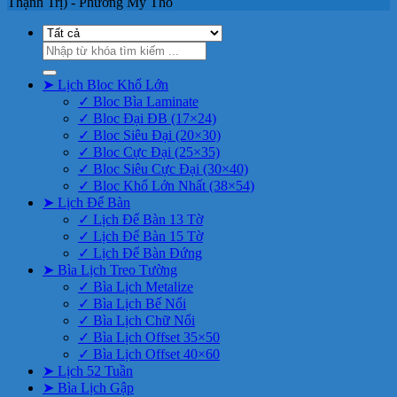
Thạnh Trị) - Phường Mỹ Tho
Tìm
kiếm:
➤ Lịch Bloc Khổ Lớn
✓ Bloc Bìa Laminate
✓ Bloc Đại ĐB (17×24)
✓ Bloc Siêu Đại (20×30)
✓ Bloc Cực Đại (25×35)
✓ Bloc Siêu Cực Đại (30×40)
✓ Bloc Khổ Lớn Nhất (38×54)
➤ Lịch Để Bàn
✓ Lịch Để Bàn 13 Tờ
✓ Lịch Để Bàn 15 Tờ
✓ Lịch Để Bàn Đứng
➤ Bìa Lịch Treo Tường
✓ Bìa Lịch Metalize
✓ Bìa Lịch Bế Nổi
✓ Bìa Lịch Chữ Nổi
✓ Bìa Lịch Offset 35×50
✓ Bìa Lịch Offset 40×60
➤ Lịch 52 Tuần
➤ Bìa Lịch Gập