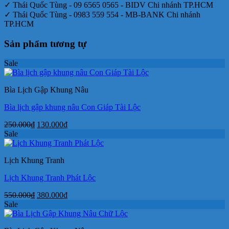
✓ Thái Quốc Tùng - 09 6565 0565 - BIDV Chi nhánh TP.HCM
✓ Thái Quốc Tùng - 0983 559 554 - MB-BANK Chi nhánh
TP.HCM
Sản phẩm tương tự
Sale
Bìa Lịch Gập Khung Nâu
Bìa lịch gập khung nâu Con Giáp Tài Lộc
Giá
Giá
250.000
₫
130.000
₫
gốc
hiện
Sale
là:
tại
250.000₫.
là:
Lịch Khung Tranh
130.000₫.
Lịch Khung Tranh Phát Lộc
Giá
Giá
550.000
₫
380.000
₫
gốc
hiện
Sale
là:
tại
550.000₫.
là: