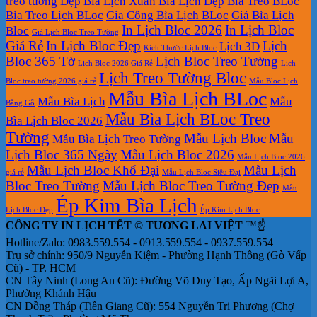
treo tường Đẹp
Bìa Lịch Xuân
Bìa Lịch Đẹp
Bìa Treo BLoc
Bìa Treo Lịch BLoc
Gia Công Bìa Lịch BLoc
Giá Bìa Lịch
In Lịch Bloc 2026
In Lịch Bloc
Bloc
Giá Lịch Bloc Treo Tường
Giá Rẻ
In Lịch Bloc Đẹp
Lịch
Lịch 3D
Kích Thước Lịch Bloc
Bloc 365 Tờ
Lịch Bloc Treo Tường
Lịch Bloc 2026 Giá Rẻ
Lịch
Lịch Treo Tường Bloc
Bloc treo tường 2026 giá rẻ
Mẫu Bloc Lịch
Mẫu Bìa Lịch BLoc
Mẫu Bìa Lịch
Mẫu
Bằng Gỗ
Mẫu Bìa Lịch BLoc Treo
Bìa Lịch Bloc 2026
Tường
Mẫu Lịch Bloc
Mẫu
Mẫu Bìa Lịch Treo Tường
Lịch Bloc 365 Ngày
Mẫu Lịch Bloc 2026
Mẫu Lịch Bloc 2026
Mẫu Lịch Bloc Khổ Đại
Mẫu Lịch
giá rẻ
Mẫu Lịch Bloc Siêu Đại
Bloc Treo Tường
Mẫu Lịch Bloc Treo Tường Đẹp
Mẫu
Ép Kim Bìa Lịch
Lịch Bloc Đẹp
Ép Kim Lịch Bloc
CÔNG TY IN LỊCH TẾT © TƯƠNG LAI VIỆT
™☝️
Hotline/Zalo: 0983.559.554 - 0913.559.554 - 0937.559.554
Trụ sở chính: 950/9 Nguyễn Kiệm - Phường Hạnh Thông (Gò Vấp
Cũ) - TP. HCM
CN Tây Ninh (Long An Cũ): Đường Võ Duy Tạo, Ấp Ngãi Lợi A,
Phường Khánh Hậu
CN Đồng Tháp (Tiền Giang Cũ): 554 Nguyễn Tri Phương (Chợ