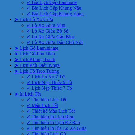
✓ Bìa Lịch Gập Laminate
✓ Bìa Lịch Gập Khung Nâu
✓ Bìa Lịch Gập Khung Vàng
➤ Lịch Lò Xo Giữa
✓ Lò Xo Giữa Mini
✓ Lò Xo Giữa Bộ Số
✓ Lò Xo Giữa Gắn Bloc
✓ Lò Xo Giữa Dán Chữ Nổi
➤ Lịch Gỗ Lamininate
➤ Lịch Gỗ Phù Điêu
➤ Lịch Khung Tranh
➤ Lịch Phù Điêu Nhựa
➤ Lịch Tờ Treo Tường
✓ Lịch Lò Xo 7 Tờ
✓ Lịch Nẹp Thiếc 5 Tờ
✓ Lịch Nẹp Thiếc 7 Tờ
➤ In Lịch Tết
✓ Tìm hiểu Lịch Tết
✓ Mẫu Lịch Tết
✓ Thiết kế Mẫu Lịch Tết
✓ Tìm hiểu In Lịch Bloc
✓ Tìm hiểu In Lịch Để Bàn
✓ Tìm hiểu In Bìa Lò Xo Giữa
✓ Tìm hiểu Lịch Gỗ