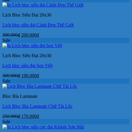
là:
tại
400.000₫.
là:
Lịch Bloc Siêu Đại 20x30
245.000₫.
Lịch bloc siêu đại Cảnh Đẹp Thế Giới
Giá
Giá
300.000
₫
200.000
₫
gốc
hiện
Sale
là:
tại
300.000₫.
là:
Lịch Bloc Siêu Đại 20x30
200.000₫.
Lịch bloc siêu đại Sen Việt
Giá
Giá
300.000
₫
190.000
₫
gốc
hiện
Sale
là:
tại
300.000₫.
là:
Bloc Bìa Laminate
190.000₫.
Lịch Bloc Bìa Laminate Chữ Tài Lộc
Giá
Giá
250.000
₫
170.000
₫
gốc
hiện
Sale
là:
tại
250.000₫.
là: