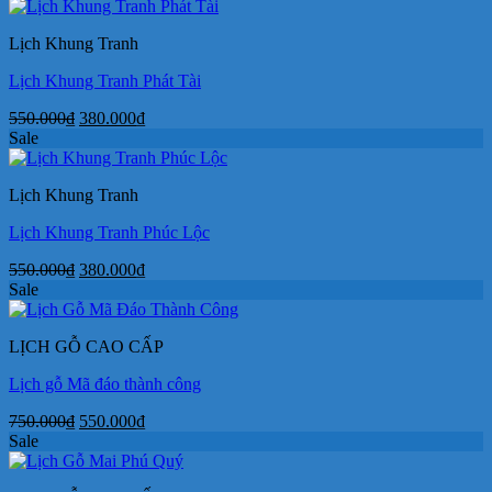
là:
tại
750.000₫.
là:
Lịch Khung Tranh
550.000₫.
Lịch Khung Tranh Phát Tài
Giá
Giá
550.000
₫
380.000
₫
gốc
hiện
Sale
là:
tại
550.000₫.
là:
Lịch Khung Tranh
380.000₫.
Lịch Khung Tranh Phúc Lộc
Giá
Giá
550.000
₫
380.000
₫
gốc
hiện
Sale
là:
tại
550.000₫.
là:
LỊCH GỖ CAO CẤP
380.000₫.
Lịch gỗ Mã đáo thành công
Giá
Giá
750.000
₫
550.000
₫
gốc
hiện
Sale
là:
tại
750.000₫.
là: