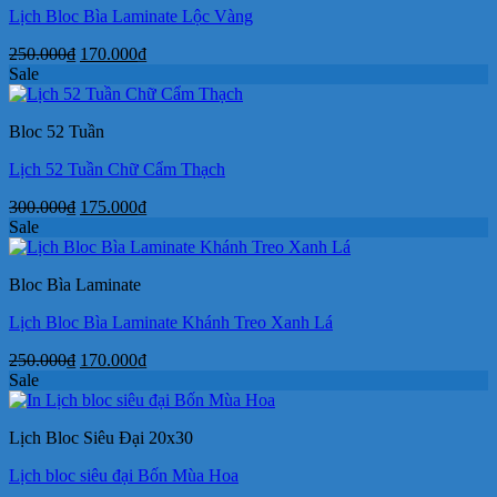
Lịch Bloc Bìa Laminate Lộc Vàng
Giá
Giá
250.000
₫
170.000
₫
gốc
hiện
Sale
là:
tại
250.000₫.
là:
Bloc 52 Tuần
170.000₫.
Lịch 52 Tuần Chữ Cẩm Thạch
Giá
Giá
300.000
₫
175.000
₫
gốc
hiện
Sale
là:
tại
300.000₫.
là:
Bloc Bìa Laminate
175.000₫.
Lịch Bloc Bìa Laminate Khánh Treo Xanh Lá
Giá
Giá
250.000
₫
170.000
₫
gốc
hiện
Sale
là:
tại
250.000₫.
là:
Lịch Bloc Siêu Đại 20x30
170.000₫.
Lịch bloc siêu đại Bốn Mùa Hoa