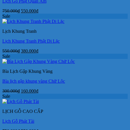
Lịch Gỗ Phật Quan Âm
Giá
Giá
750.000
₫
550.000
₫
gốc
hiện
Sale
là:
tại
750.000₫.
là:
Lịch Khung Tranh
550.000₫.
Lịch Khung Tranh Phật Di Lặc
Giá
Giá
550.000
₫
380.000
₫
gốc
hiện
Sale
là:
tại
550.000₫.
là:
Bìa Lịch Gập Khung Vàng
380.000₫.
Bìa lịch gập khung vàng Chữ Lộc
Giá
Giá
300.000
₫
160.000
₫
gốc
hiện
Sale
là:
tại
300.000₫.
là:
LỊCH GỖ CAO CẤP
160.000₫.
Lịch Gỗ Phát Tài