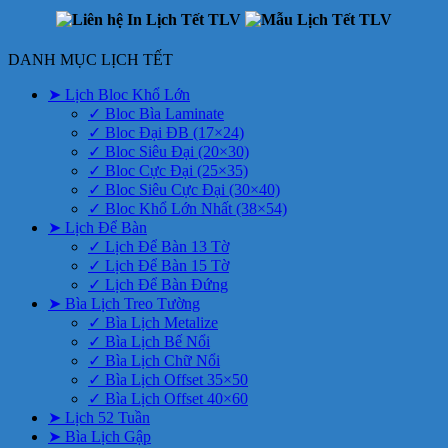
DANH MỤC LỊCH TẾT
➤ Lịch Bloc Khổ Lớn
✓ Bloc Bìa Laminate
✓ Bloc Đại ĐB (17×24)
✓ Bloc Siêu Đại (20×30)
✓ Bloc Cực Đại (25×35)
✓ Bloc Siêu Cực Đại (30×40)
✓ Bloc Khổ Lớn Nhất (38×54)
➤ Lịch Để Bàn
✓ Lịch Để Bàn 13 Tờ
✓ Lịch Để Bàn 15 Tờ
✓ Lịch Để Bàn Đứng
➤ Bìa Lịch Treo Tường
✓ Bìa Lịch Metalize
✓ Bìa Lịch Bế Nổi
✓ Bìa Lịch Chữ Nổi
✓ Bìa Lịch Offset 35×50
✓ Bìa Lịch Offset 40×60
➤ Lịch 52 Tuần
➤ Bìa Lịch Gập