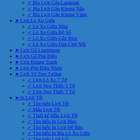
✓ Bìa Lịch Gập Laminate
✓ Bìa Lịch Gập Khung Nâu
✓ Bìa Lịch Gập Khung Vàng
➤ Lịch Lò Xo Giữa
✓ Lò Xo Giữa Mini
✓ Lò Xo Giữa Bộ Số
✓ Lò Xo Giữa Gắn Bloc
✓ Lò Xo Giữa Dán Chữ Nổi
➤ Lịch Gỗ Lamininate
➤ Lịch Gỗ Phù Điêu
➤ Lịch Khung Tranh
➤ Lịch Phù Điêu Nhựa
➤ Lịch Tờ Treo Tường
✓ Lịch Lò Xo 7 Tờ
✓ Lịch Nẹp Thiếc 5 Tờ
✓ Lịch Nẹp Thiếc 7 Tờ
➤ In Lịch Tết
✓ Tìm hiểu Lịch Tết
✓ Mẫu Lịch Tết
✓ Thiết kế Mẫu Lịch Tết
✓ Tìm hiểu In Lịch Bloc
✓ Tìm hiểu In Lịch Để Bàn
✓ Tìm hiểu In Bìa Lò Xo Giữa
✓ Tìm hiểu Lịch Gỗ