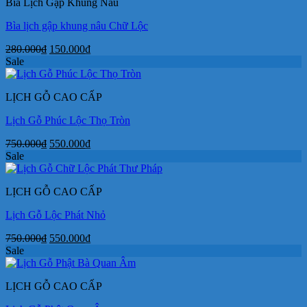
Bìa Lịch Gập Khung Nâu
380.000₫.
Bìa lịch gập khung nâu Chữ Lộc
Giá
Giá
280.000
₫
150.000
₫
gốc
hiện
Sale
là:
tại
280.000₫.
là:
LỊCH GỖ CAO CẤP
150.000₫.
Lịch Gỗ Phúc Lộc Thọ Tròn
Giá
Giá
750.000
₫
550.000
₫
gốc
hiện
Sale
là:
tại
750.000₫.
là:
LỊCH GỖ CAO CẤP
550.000₫.
Lịch Gỗ Lộc Phát Nhỏ
Giá
Giá
750.000
₫
550.000
₫
gốc
hiện
Sale
là:
tại
750.000₫.
là:
LỊCH GỖ CAO CẤP
550.000₫.