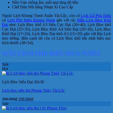
Nền Ván chống ẩm, mối mọt tăng độ bền
Chữ Dán Nổi bằng Nhựa Xi Cao Cấp
Ngoài Lịch Khung Tranh Xuân Tài Lộc, còn có
Lịch Gỗ Phù Điêu
và
Lịch Phù Điêu Khung Nhựa
gắn với các
Mẫu Lịch Bloc Khổ
Đại
như: Lịch Bloc khổ A3 Siêu Cực Đại (30×40), Lịch Bloc khổ
Cực Đại (25×35), Lịch Bloc Khổ A4 Siêu Đại (20×30), Lịch Bloc
Khổ Đại (17×24), Lịch Bloc Đại khổ A5 (15×20) gắn với Bìa Lịch
treo tường. Bên cạnh đó còn có Lịch Bloc khổ lớn nhất hiện nay
kích thước (38×54).
MẪU LỊCH PHÙ ĐIÊU MUA NHIỀU
Sale
Hot
Lịch Bloc Siêu Đại 20x30
Lịch bloc siêu đại Phong Thủy Tài Lộc
Giá
Giá
300.000
₫
190.000
₫
gốc
hiện
Sale
là:
tại
300.000₫.
là: