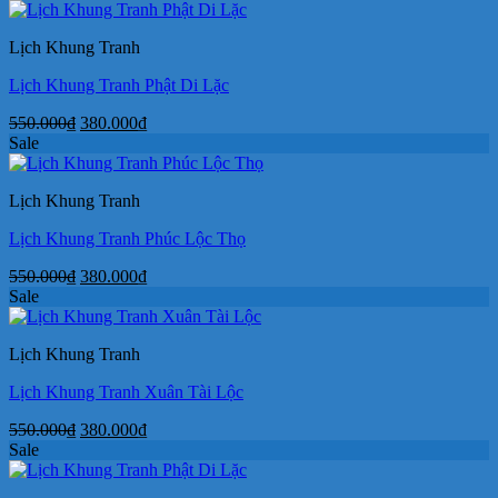
là:
tại
550.000₫.
là:
Lịch Khung Tranh
380.000₫.
Lịch Khung Tranh Phật Di Lặc
Giá
Giá
550.000
₫
380.000
₫
gốc
hiện
Sale
là:
tại
550.000₫.
là:
Lịch Khung Tranh
380.000₫.
Lịch Khung Tranh Phúc Lộc Thọ
Giá
Giá
550.000
₫
380.000
₫
gốc
hiện
Sale
là:
tại
550.000₫.
là:
Lịch Khung Tranh
380.000₫.
Lịch Khung Tranh Xuân Tài Lộc
Giá
Giá
550.000
₫
380.000
₫
gốc
hiện
Sale
là:
tại
550.000₫.
là: