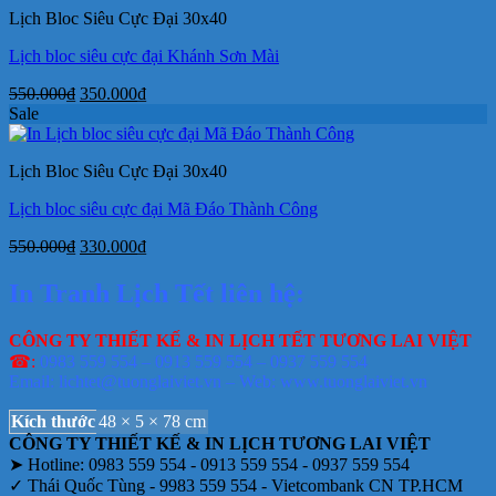
Lịch Bloc Siêu Cực Đại 30x40
170.000₫.
Lịch bloc siêu cực đại Khánh Sơn Mài
Giá
Giá
550.000
₫
350.000
₫
gốc
hiện
Sale
là:
tại
550.000₫.
là:
Lịch Bloc Siêu Cực Đại 30x40
350.000₫.
Lịch bloc siêu cực đại Mã Đáo Thành Công
Giá
Giá
550.000
₫
330.000
₫
gốc
hiện
là:
tại
In Tranh Lịch Tết liên hệ:
550.000₫.
là:
330.000₫.
CÔNG TY THIẾT KẾ & IN LỊCH TẾT TƯƠNG LAI VIỆT
☎:
0983 559 554 – 0913 559 554 – 0937 559 554
Email: lichtet@tuonglaiviet.vn – Web: www.tuonglaiviet.vn
Kích thước
48 × 5 × 78 cm
CÔNG TY THIẾT KẾ & IN LỊCH TƯƠNG LAI VIỆT
➤ Hotline: 0983 559 554 - 0913 559 554 - 0937 559 554
✓ Thái Quốc Tùng - 9983 559 554 - Vietcombank CN TP.HCM