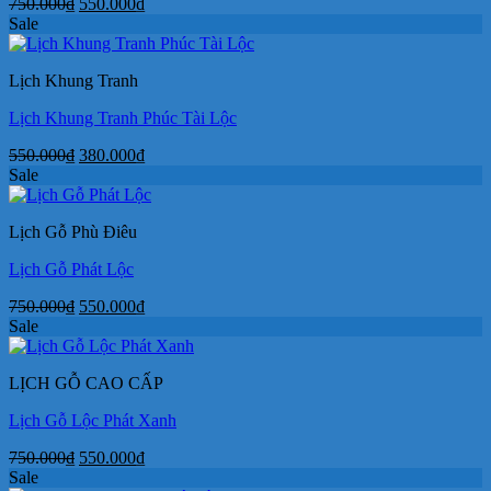
Giá
Giá
750.000
₫
550.000
₫
gốc
hiện
Sale
là:
tại
750.000₫.
là:
Lịch Khung Tranh
550.000₫.
Lịch Khung Tranh Phúc Tài Lộc
Giá
Giá
550.000
₫
380.000
₫
gốc
hiện
Sale
là:
tại
550.000₫.
là:
Lịch Gỗ Phù Điêu
380.000₫.
Lịch Gỗ Phát Lộc
Giá
Giá
750.000
₫
550.000
₫
gốc
hiện
Sale
là:
tại
750.000₫.
là:
LỊCH GỖ CAO CẤP
550.000₫.
Lịch Gỗ Lộc Phát Xanh
Giá
Giá
750.000
₫
550.000
₫
gốc
hiện
Sale