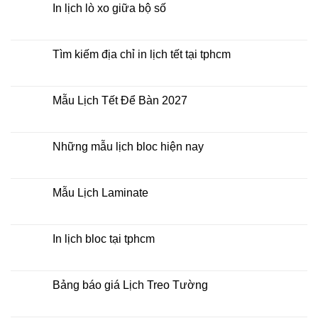
Bàn
luận
In lịch lò xo giữa bộ số
2027
ở
Mua
Không
lịch
có
bloc
bình
ở
luận
Tìm kiếm địa chỉ in lịch tết tại tphcm
đâu
ở
giá
In
Không
rẻ
lịch
có
lò
bình
xo
luận
Mẫu Lịch Tết Để Bàn 2027
giữa
ở
bộ
Tìm
Không
số
kiếm
có
địa
bình
chỉ
luận
Những mẫu lịch bloc hiện nay
in
ở
lịch
Mẫu
Không
tết
Lịch
có
tại
Tết
bình
tphcm
Để
luận
Mẫu Lịch Laminate
Bàn
ở
2027
Những
Không
mẫu
có
lịch
bình
bloc
luận
In lịch bloc tại tphcm
hiện
ở
nay
Mẫu
Không
Lịch
có
Laminate
bình
luận
Bảng báo giá Lịch Treo Tường
ở
In
Không
lịch
có
bloc