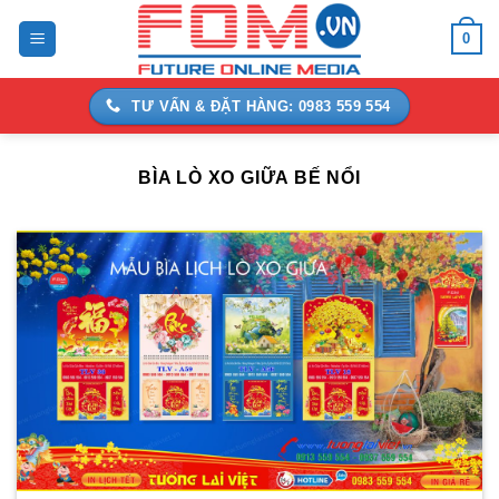
Bỏ
0
qua
nội
dung
TƯ VẤN & ĐẶT HÀNG: 0983 559 554
BÌA LÒ XO GIỮA BẾ NỔI