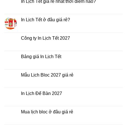
In Lịch Tết giá rẻ nhất thời điểm nào?
Không
có
bình
luận
In Lịch Tết ở đâu giá rẻ?
ở
In
Không
Lịch
có
Tết
bình
giá
luận
Công ty In Lịch Tết 2027
rẻ
ở
nhất
In
Không
thời
Lịch
có
điểm
Tết
bình
nào?
ở
luận
Bảng giá In Lịch Tết
đâu
ở
giá
Công
Không
rẻ?
ty
có
In
bình
Lịch
luận
Mẫu Lịch Bloc 2027 giá rẻ
Tết
ở
2027
Bảng
Không
giá
có
In
bình
Lịch
luận
In Lịch Để Bàn 2027
Tết
ở
Mẫu
Không
Lịch
có
Bloc
bình
2027
luận
Mua lịch bloc ở đâu giá rẻ
giá
ở
rẻ
In
Không
Lịch
có
Để
bình