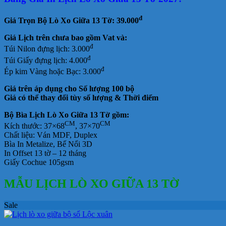
49.000₫.
là:
38.000₫.
đ
Giá Trọn Bộ Lò Xo Giữa 13 Tờ: 39.000
Giá Lịch trên chưa bao gồm
Vat và:
đ
Túi Nilon đựng lịch: 3.000
đ
Túi Giấy đựng lịch: 4.000
đ
Ép kim Vàng hoặc Bạc: 3.000
Giá trên áp dụng cho Số lượng 100 bộ
Giá có thể thay đổi tùy số lượng & Thời điểm
Bộ Bìa Lịch Lò Xo Giữa 13 Tờ gồm:
CM
CM
Kích thước: 37×68
, 37×70
Chất liệu:
Ván MDF, Duplex
Bìa In Metalize,
Bế Nổi 3D
In Offset 13 tờ – 12 tháng
Giấy Cochue 105gsm
MẪU LỊCH LÒ XO GIỮA 13 TỜ
Sale