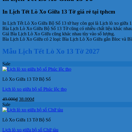
In Lịch Tết Lò Xo Giữa 13 Tờ giá rẻ tại tphcm
In Lịch Tết Lò Xo Giữa Bộ Số 13 tờ hay còn gọi là Lịch lò xo giữa 13 
Bìa Lịch Lò Xo Giữa Bộ Số 13 Tờ cũng có nhiều chất liệu khác nhau
Giá Bìa Lịch Lò Xo Giữa cũng khác nhau tùy vào số lượng.
Bìa Lịch Lò Xo Giữa có 2 loại: Bìa Lịch Lò Xo Giữa gắn Bloc và B
Mẫu Lịch Tết Lò Xo 13 Tờ 2027
Sale
Lò Xo Giữa 13 Tờ Bộ Số
Lịch lò xo giữa bộ số Phúc lộc thọ
Giá
Giá
49.000
₫
38.000
₫
gốc
hiện
Sale
là:
tại
49.000₫.
là:
Lò Xo Giữa 13 Tờ Bộ Số
38.000₫.
Lịch lò xo giữa bộ số Chữ tàu