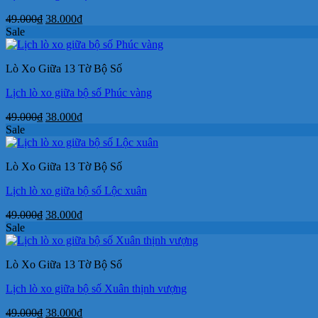
Giá
Giá
49.000
₫
38.000
₫
gốc
hiện
Sale
là:
tại
49.000₫.
là:
Lò Xo Giữa 13 Tờ Bộ Số
38.000₫.
Lịch lò xo giữa bộ số Phúc vàng
Giá
Giá
49.000
₫
38.000
₫
gốc
hiện
Sale
là:
tại
49.000₫.
là:
Lò Xo Giữa 13 Tờ Bộ Số
38.000₫.
Lịch lò xo giữa bộ số Lộc xuân
Giá
Giá
49.000
₫
38.000
₫
gốc
hiện
Sale
là:
tại
49.000₫.
là:
Lò Xo Giữa 13 Tờ Bộ Số
38.000₫.
Lịch lò xo giữa bộ số Xuân thịnh vượng
Giá
Giá
49.000
₫
38.000
₫