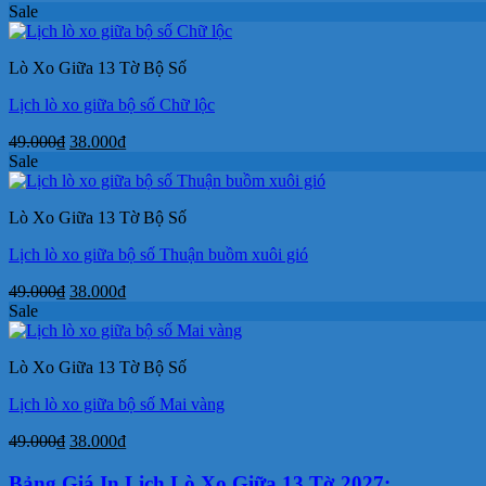
gốc
hiện
Sale
là:
tại
49.000₫.
là:
Lò Xo Giữa 13 Tờ Bộ Số
38.000₫.
Lịch lò xo giữa bộ số Chữ lộc
Giá
Giá
49.000
₫
38.000
₫
gốc
hiện
Sale
là:
tại
49.000₫.
là:
Lò Xo Giữa 13 Tờ Bộ Số
38.000₫.
Lịch lò xo giữa bộ số Thuận buồm xuôi gió
Giá
Giá
49.000
₫
38.000
₫
gốc
hiện
Sale
là:
tại
49.000₫.
là:
Lò Xo Giữa 13 Tờ Bộ Số
38.000₫.
Lịch lò xo giữa bộ số Mai vàng
Giá
Giá
49.000
₫
38.000
₫
gốc
hiện
là:
tại
Bảng Giá In Lịch Lò Xo Giữa 13 Tờ 2027: