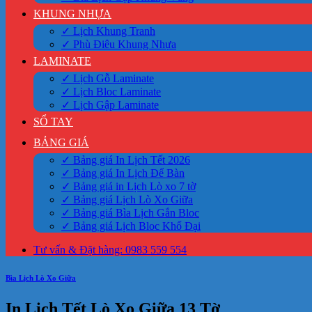
KHUNG NHỰA
✓ Lịch Khung Tranh
✓ Phù Điêu Khung Nhựa
LAMINATE
✓ Lịch Gỗ Laminate
✓ Lịch Bloc Laminate
✓ Lịch Gập Laminate
SỔ TAY
BẢNG GIÁ
✓ Bảng giá In Lịch Tết 2026
✓ Bảng giá In Lịch Để Bàn
✓ Bảng giá in Lịch Lò xo 7 tờ
✓ Bảng giá Lịch Lò Xo Giữa
✓ Bảng giá Bìa Lịch Gắn Bloc
✓ Bảng giá Lịch Bloc Khổ Đại
Tư vấn & Đặt hàng: 0983 559 554
Bìa Lịch Lò Xo Giữa
In Lịch Tết Lò Xo Giữa 13 Tờ