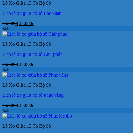
Lò Xo Giữa 13 Tờ Bộ Số
Lịch lò xo giữa bộ số Lộc xuân
Giá
Giá
49.000
₫
38.000
₫
gốc
hiện
Sale
là:
tại
49.000₫.
là:
Lò Xo Giữa 13 Tờ Bộ Số
38.000₫.
Lịch lò xo giữa bộ số Chữ phúc
Giá
Giá
49.000
₫
38.000
₫
gốc
hiện
Sale
là:
tại
49.000₫.
là:
Lò Xo Giữa 13 Tờ Bộ Số
38.000₫.
Lịch lò xo giữa bộ số Phúc vàng
Giá
Giá
49.000
₫
38.000
₫
gốc
hiện
Sale
là:
tại
49.000₫.
là:
Lò Xo Giữa 13 Tờ Bộ Số
38.000₫.