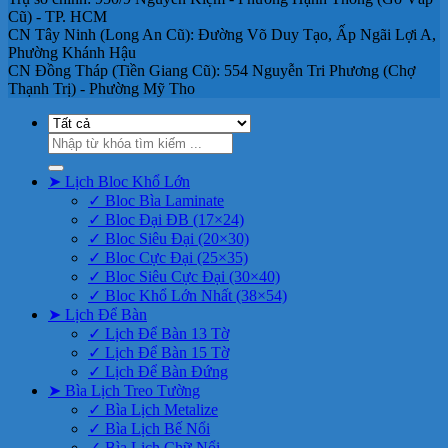
Cũ) - TP. HCM
CN Tây Ninh (Long An Cũ): Đường Võ Duy Tạo, Ấp Ngãi Lợi A,
Phường Khánh Hậu
CN Đồng Tháp (Tiền Giang Cũ): 554 Nguyễn Tri Phương (Chợ
Thạnh Trị) - Phường Mỹ Tho
Tìm
kiếm:
➤ Lịch Bloc Khổ Lớn
✓ Bloc Bìa Laminate
✓ Bloc Đại ĐB (17×24)
✓ Bloc Siêu Đại (20×30)
✓ Bloc Cực Đại (25×35)
✓ Bloc Siêu Cực Đại (30×40)
✓ Bloc Khổ Lớn Nhất (38×54)
➤ Lịch Để Bàn
✓ Lịch Để Bàn 13 Tờ
✓ Lịch Để Bàn 15 Tờ
✓ Lịch Để Bàn Đứng
➤ Bìa Lịch Treo Tường
✓ Bìa Lịch Metalize
✓ Bìa Lịch Bế Nổi
✓ Bìa Lịch Chữ Nổi