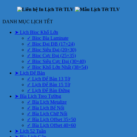
DANH MỤC LỊCH TẾT
➤ Lịch Bloc Khổ Lớn
✓ Bloc Bìa Laminate
✓ Bloc Đại ĐB (17×24)
✓ Bloc Siêu Đại (20×30)
✓ Bloc Cực Đại (25×35)
✓ Bloc Siêu Cực Đại (30×40)
✓ Bloc Khổ Lớn Nhất (38×54)
➤ Lịch Để Bàn
✓ Lịch Để Bàn 13 Tờ
✓ Lịch Để Bàn 15 Tờ
✓ Lịch Để Bàn Đứng
➤ Bìa Lịch Treo Tường
✓ Bìa Lịch Metalize
✓ Bìa Lịch Bế Nổi
✓ Bìa Lịch Chữ Nổi
✓ Bìa Lịch Offset 35×50
✓ Bìa Lịch Offset 40×60
➤ Lịch 52 Tuần
➤ Bìa Lịch Gập