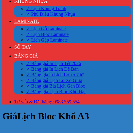
KHUNG NHỰA
✓ Lịch Khung Tranh
✓ Phù Điêu Khung Nhựa
LAMINATE
✓ Lịch Gỗ Laminate
✓ Lịch Bloc Laminate
✓ Lịch Gập Laminate
SỔ TAY
BẢNG GIÁ
✓ Bảng giá In Lịch Tết 2026
✓ Bảng giá In Lịch Để Bàn
✓ Bảng giá in Lịch Lò xo 7 tờ
✓ Bảng giá Lịch Lò Xo Giữa
✓ Bảng giá Bìa Lịch Gắn Bloc
✓ Bảng giá Lịch Bloc Khổ Đại
Tư vấn & Đặt hàng: 0983 559 554
GiáLịch Bloc Khổ A3