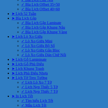
✓ Bìa Lịch Offset 35×50
✓ Bìa Lịch Offset 40×60
➤ Lịch 52 Tuần
➤ Bìa Lịch Gập
✓ Bìa Lịch Gập Laminate
✓ Bìa Lịch Gập Khung Nâu
✓ Bìa Lịch Gập Khung Vàng
➤ Lịch Lò Xo Giữa
✓ Lò Xo Giữa Mini
✓ Lò Xo Giữa Bộ Số
✓ Lò Xo Giữa Gắn Bloc
✓ Lò Xo Giữa Dán Chữ Nổi
➤ Lịch Gỗ Lamininate
➤ Lịch Gỗ Phù Điêu
➤ Lịch Khung Tranh
➤ Lịch Phù Điêu Nhựa
➤ Lịch Tờ Treo Tường
✓ Lịch Lò Xo 7 Tờ
✓ Lịch Nẹp Thiếc 5 Tờ
✓ Lịch Nẹp Thiếc 7 Tờ
➤ In Lịch Tết
✓ Tìm hiểu Lịch Tết
✓ Mẫu Lịch Tết