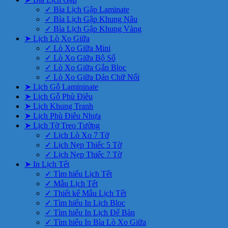
✓ Bìa Lịch Gập Laminate
✓ Bìa Lịch Gập Khung Nâu
✓ Bìa Lịch Gập Khung Vàng
➤ Lịch Lò Xo Giữa
✓ Lò Xo Giữa Mini
✓ Lò Xo Giữa Bộ Số
✓ Lò Xo Giữa Gắn Bloc
✓ Lò Xo Giữa Dán Chữ Nổi
➤ Lịch Gỗ Lamininate
➤ Lịch Gỗ Phù Điêu
➤ Lịch Khung Tranh
➤ Lịch Phù Điêu Nhựa
➤ Lịch Tờ Treo Tường
✓ Lịch Lò Xo 7 Tờ
✓ Lịch Nẹp Thiếc 5 Tờ
✓ Lịch Nẹp Thiếc 7 Tờ
➤ In Lịch Tết
✓ Tìm hiểu Lịch Tết
✓ Mẫu Lịch Tết
✓ Thiết kế Mẫu Lịch Tết
✓ Tìm hiểu In Lịch Bloc
✓ Tìm hiểu In Lịch Để Bàn
✓ Tìm hiểu In Bìa Lò Xo Giữa