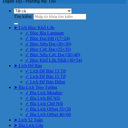
Thạnh Trị) - Phường Mỹ Tho
Tìm kiếm:
➤ Lịch Bloc Khổ Lớn
✓ Bloc Bìa Laminate
✓ Bloc Đại ĐB (17×24)
✓ Bloc Siêu Đại (20×30)
✓ Bloc Cực Đại (25×35)
✓ Bloc Siêu Cực Đại (30×40)
✓ Bloc Khổ Lớn Nhất (38×54)
➤ Lịch Để Bàn
✓ Lịch Để Bàn 13 Tờ
✓ Lịch Để Bàn 15 Tờ
✓ Lịch Để Bàn Đứng
➤ Bìa Lịch Treo Tường
✓ Bìa Lịch Metalize
✓ Bìa Lịch Bế Nổi
✓ Bìa Lịch Chữ Nổi
✓ Bìa Lịch Offset 35×50
✓ Bìa Lịch Offset 40×60
➤ Lịch 52 Tuần
➤ Bìa Lịch Gập