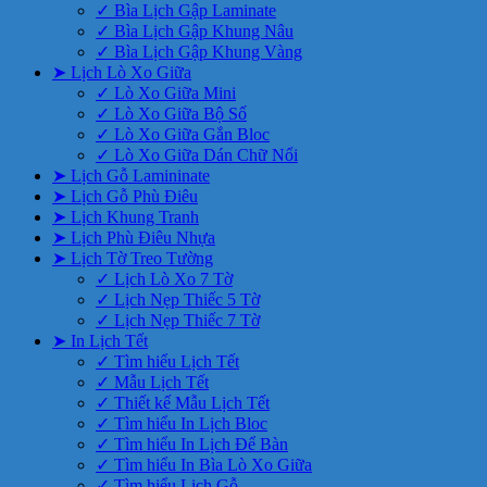
✓ Bìa Lịch Gập Laminate
✓ Bìa Lịch Gập Khung Nâu
✓ Bìa Lịch Gập Khung Vàng
➤ Lịch Lò Xo Giữa
✓ Lò Xo Giữa Mini
✓ Lò Xo Giữa Bộ Số
✓ Lò Xo Giữa Gắn Bloc
✓ Lò Xo Giữa Dán Chữ Nổi
➤ Lịch Gỗ Lamininate
➤ Lịch Gỗ Phù Điêu
➤ Lịch Khung Tranh
➤ Lịch Phù Điêu Nhựa
➤ Lịch Tờ Treo Tường
✓ Lịch Lò Xo 7 Tờ
✓ Lịch Nẹp Thiếc 5 Tờ
✓ Lịch Nẹp Thiếc 7 Tờ
➤ In Lịch Tết
✓ Tìm hiểu Lịch Tết
✓ Mẫu Lịch Tết
✓ Thiết kế Mẫu Lịch Tết
✓ Tìm hiểu In Lịch Bloc
✓ Tìm hiểu In Lịch Để Bàn
✓ Tìm hiểu In Bìa Lò Xo Giữa
✓ Tìm hiểu Lịch Gỗ