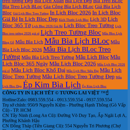
treo tường Đẹp
Bìa Lịch Xuân
Bìa Lịch Đẹp
Bìa Treo BLoc
Bìa Treo Lịch BLoc
Gia Công Bìa Lịch BLoc
Giá Bìa Lịch
In Lịch Bloc 2026
In Lịch Bloc
Bloc
Giá Lịch Bloc Treo Tường
Giá Rẻ
In Lịch Bloc Đẹp
Lịch
Lịch 3D
Kích Thước Lịch Bloc
Bloc 365 Tờ
Lịch Bloc Treo Tường
Lịch Bloc 2026 Giá Rẻ
Lịch
Lịch Treo Tường Bloc
Bloc treo tường 2026 giá rẻ
Mẫu Bloc Lịch
Mẫu Bìa Lịch BLoc
Mẫu Bìa Lịch
Mẫu
Bằng Gỗ
Mẫu Bìa Lịch BLoc Treo
Bìa Lịch Bloc 2026
Tường
Mẫu Lịch Bloc
Mẫu
Mẫu Bìa Lịch Treo Tường
Lịch Bloc 365 Ngày
Mẫu Lịch Bloc 2026
Mẫu Lịch Bloc 2026
Mẫu Lịch Bloc Khổ Đại
Mẫu Lịch
giá rẻ
Mẫu Lịch Bloc Siêu Đại
Bloc Treo Tường
Mẫu Lịch Bloc Treo Tường Đẹp
Mẫu
Ép Kim Bìa Lịch
Lịch Bloc Đẹp
Ép Kim Lịch Bloc
CÔNG TY IN LỊCH TẾT © TƯƠNG LAI VIỆT
™☝️
Hotline/Zalo: 0983.559.554 - 0913.559.554 - 0937.559.554
Trụ sở chính: 950/9 Nguyễn Kiệm - Phường Hạnh Thông (Gò Vấp
Cũ) - TP. HCM
CN Tây Ninh (Long An Cũ): Đường Võ Duy Tạo, Ấp Ngãi Lợi A,
Phường Khánh Hậu
CN Đồng Tháp (Tiền Giang Cũ): 554 Nguyễn Tri Phương (Chợ