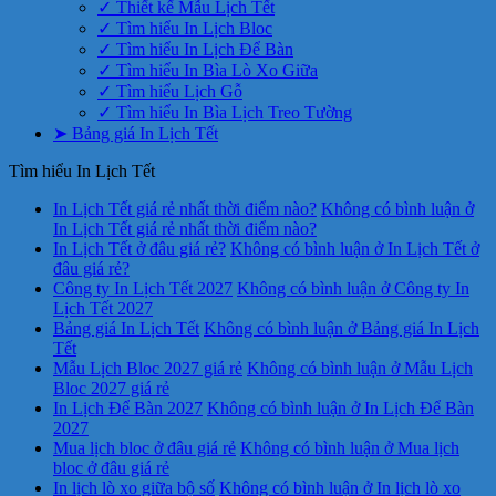
✓ Thiết kế Mẫu Lịch Tết
✓ Tìm hiểu In Lịch Bloc
✓ Tìm hiểu In Lịch Để Bàn
✓ Tìm hiểu In Bìa Lò Xo Giữa
✓ Tìm hiểu Lịch Gỗ
✓ Tìm hiểu In Bìa Lịch Treo Tường
➤ Bảng giá In Lịch Tết
Tìm hiểu In Lịch Tết
In Lịch Tết giá rẻ nhất thời điểm nào?
Không có bình luận
ở
In Lịch Tết giá rẻ nhất thời điểm nào?
In Lịch Tết ở đâu giá rẻ?
Không có bình luận
ở In Lịch Tết ở
đâu giá rẻ?
Công ty In Lịch Tết 2027
Không có bình luận
ở Công ty In
Lịch Tết 2027
Bảng giá In Lịch Tết
Không có bình luận
ở Bảng giá In Lịch
Tết
Mẫu Lịch Bloc 2027 giá rẻ
Không có bình luận
ở Mẫu Lịch
Bloc 2027 giá rẻ
In Lịch Để Bàn 2027
Không có bình luận
ở In Lịch Để Bàn
2027
Mua lịch bloc ở đâu giá rẻ
Không có bình luận
ở Mua lịch
bloc ở đâu giá rẻ
In lịch lò xo giữa bộ số
Không có bình luận
ở In lịch lò xo