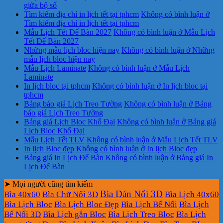
giữa bộ số
Tìm kiếm địa chỉ in lịch tết tại tphcm
Không có bình luận
ở
Tìm kiếm địa chỉ in lịch tết tại tphcm
Mẫu Lịch Tết Để Bàn 2027
Không có bình luận
ở Mẫu Lịch
Tết Để Bàn 2027
Những mẫu lịch bloc hiện nay
Không có bình luận
ở Những
mẫu lịch bloc hiện nay
Mẫu Lịch Laminate
Không có bình luận
ở Mẫu Lịch
Laminate
In lịch bloc tại tphcm
Không có bình luận
ở In lịch bloc tại
tphcm
Bảng báo giá Lịch Treo Tường
Không có bình luận
ở Bảng
báo giá Lịch Treo Tường
Bảng giá Lịch Bloc Khổ Đại
Không có bình luận
ở Bảng giá
Lịch Bloc Khổ Đại
Mẫu Lịch Tết TLV
Không có bình luận
ở Mẫu Lịch Tết TLV
In lịch Bloc đẹp
Không có bình luận
ở In lịch Bloc đẹp
Bảng giá In Lịch Để Bàn
Không có bình luận
ở Bảng giá In
Lịch Để Bàn
➤ Mọi người cũng tìm kiếm
Bìa Dán Nổi 3D
Bìa 40x60
Bìa Chữ Nổi 3D
Bìa Lịch 40x60
Bìa Lịch Bloc
Bìa Lịch Bloc Đẹp
Bìa Lịch Bế Nổi
Bìa Lịch
Bế Nổi 3D
Bìa Lịch gắn Bloc
Bìa Lịch Treo Bloc
Bìa Lịch