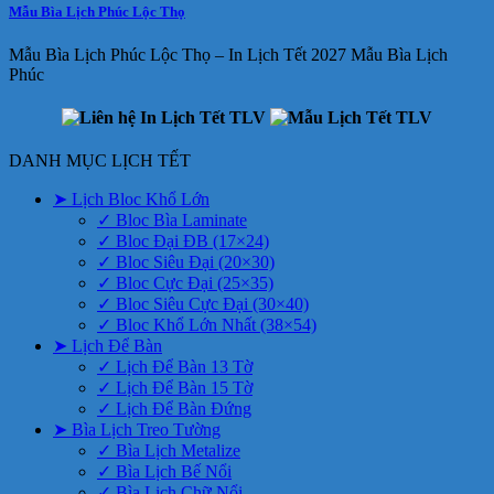
Mẫu Bìa Lịch Phúc Lộc Thọ
Mẫu Bìa Lịch Phúc Lộc Thọ – In Lịch Tết 2027 Mẫu Bìa Lịch
Phúc
DANH MỤC LỊCH TẾT
➤ Lịch Bloc Khổ Lớn
✓ Bloc Bìa Laminate
✓ Bloc Đại ĐB (17×24)
✓ Bloc Siêu Đại (20×30)
✓ Bloc Cực Đại (25×35)
✓ Bloc Siêu Cực Đại (30×40)
✓ Bloc Khổ Lớn Nhất (38×54)
➤ Lịch Để Bàn
✓ Lịch Để Bàn 13 Tờ
✓ Lịch Để Bàn 15 Tờ
✓ Lịch Để Bàn Đứng
➤ Bìa Lịch Treo Tường
✓ Bìa Lịch Metalize
✓ Bìa Lịch Bế Nổi
✓ Bìa Lịch Chữ Nổi