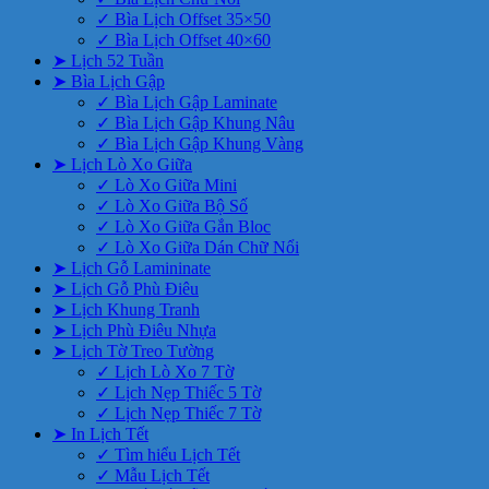
✓ Bìa Lịch Offset 35×50
✓ Bìa Lịch Offset 40×60
➤ Lịch 52 Tuần
➤ Bìa Lịch Gập
✓ Bìa Lịch Gập Laminate
✓ Bìa Lịch Gập Khung Nâu
✓ Bìa Lịch Gập Khung Vàng
➤ Lịch Lò Xo Giữa
✓ Lò Xo Giữa Mini
✓ Lò Xo Giữa Bộ Số
✓ Lò Xo Giữa Gắn Bloc
✓ Lò Xo Giữa Dán Chữ Nổi
➤ Lịch Gỗ Lamininate
➤ Lịch Gỗ Phù Điêu
➤ Lịch Khung Tranh
➤ Lịch Phù Điêu Nhựa
➤ Lịch Tờ Treo Tường
✓ Lịch Lò Xo 7 Tờ
✓ Lịch Nẹp Thiếc 5 Tờ
✓ Lịch Nẹp Thiếc 7 Tờ
➤ In Lịch Tết
✓ Tìm hiểu Lịch Tết
✓ Mẫu Lịch Tết