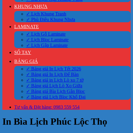
KHUNG NHỰA
✓ Lịch Khung Tranh
✓ Phù Điêu Khung Nhựa
LAMINATE
✓ Lịch Gỗ Laminate
✓ Lịch Bloc Laminate
✓ Lịch Gập Laminate
SỔ TAY
BẢNG GIÁ
✓ Bảng giá In Lịch Tết 2026
✓ Bảng giá In Lịch Để Bàn
✓ Bảng giá in Lịch Lò xo 7 tờ
✓ Bảng giá Lịch Lò Xo Giữa
✓ Bảng giá Bìa Lịch Gắn Bloc
✓ Bảng giá Lịch Bloc Khổ Đại
Tư vấn & Đặt hàng: 0983 559 554
In Bìa Lịch Phúc Lộc Thọ