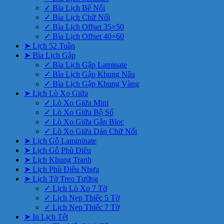
✓ Bìa Lịch Bế Nổi
✓ Bìa Lịch Chữ Nổi
✓ Bìa Lịch Offset 35×50
✓ Bìa Lịch Offset 40×60
➤ Lịch 52 Tuần
➤ Bìa Lịch Gập
✓ Bìa Lịch Gập Laminate
✓ Bìa Lịch Gập Khung Nâu
✓ Bìa Lịch Gập Khung Vàng
➤ Lịch Lò Xo Giữa
✓ Lò Xo Giữa Mini
✓ Lò Xo Giữa Bộ Số
✓ Lò Xo Giữa Gắn Bloc
✓ Lò Xo Giữa Dán Chữ Nổi
➤ Lịch Gỗ Lamininate
➤ Lịch Gỗ Phù Điêu
➤ Lịch Khung Tranh
➤ Lịch Phù Điêu Nhựa
➤ Lịch Tờ Treo Tường
✓ Lịch Lò Xo 7 Tờ
✓ Lịch Nẹp Thiếc 5 Tờ
✓ Lịch Nẹp Thiếc 7 Tờ
➤ In Lịch Tết