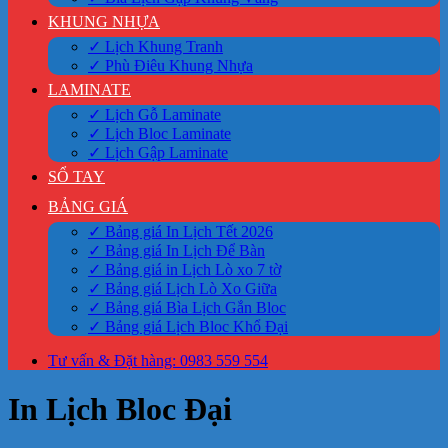
KHUNG NHỰA
✓ Lịch Khung Tranh
✓ Phù Điêu Khung Nhựa
LAMINATE
✓ Lịch Gỗ Laminate
✓ Lịch Bloc Laminate
✓ Lịch Gập Laminate
SỔ TAY
BẢNG GIÁ
✓ Bảng giá In Lịch Tết 2026
✓ Bảng giá In Lịch Để Bàn
✓ Bảng giá in Lịch Lò xo 7 tờ
✓ Bảng giá Lịch Lò Xo Giữa
✓ Bảng giá Bìa Lịch Gắn Bloc
✓ Bảng giá Lịch Bloc Khổ Đại
Tư vấn & Đặt hàng: 0983 559 554
In Lịch Bloc Đại