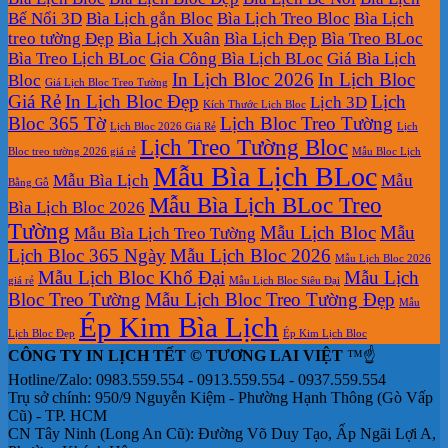
Bế Nổi 3D
Bìa Lịch gắn Bloc
Bìa Lịch Treo Bloc
Bìa Lịch
treo tường Đẹp
Bìa Lịch Xuân
Bìa Lịch Đẹp
Bìa Treo BLoc
Bìa Treo Lịch BLoc
Gia Công Bìa Lịch BLoc
Giá Bìa Lịch
In Lịch Bloc 2026
In Lịch Bloc
Bloc
Giá Lịch Bloc Treo Tường
Giá Rẻ
In Lịch Bloc Đẹp
Lịch
Lịch 3D
Kích Thước Lịch Bloc
Bloc 365 Tờ
Lịch Bloc Treo Tường
Lịch Bloc 2026 Giá Rẻ
Lịch
Lịch Treo Tường Bloc
Bloc treo tường 2026 giá rẻ
Mẫu Bloc Lịch
Mẫu Bìa Lịch BLoc
Mẫu Bìa Lịch
Mẫu
Bằng Gỗ
Mẫu Bìa Lịch BLoc Treo
Bìa Lịch Bloc 2026
Tường
Mẫu Lịch Bloc
Mẫu
Mẫu Bìa Lịch Treo Tường
Lịch Bloc 365 Ngày
Mẫu Lịch Bloc 2026
Mẫu Lịch Bloc 2026
Mẫu Lịch Bloc Khổ Đại
Mẫu Lịch
giá rẻ
Mẫu Lịch Bloc Siêu Đại
Bloc Treo Tường
Mẫu Lịch Bloc Treo Tường Đẹp
Mẫu
Ép Kim Bìa Lịch
Lịch Bloc Đẹp
Ép Kim Lịch Bloc
CÔNG TY IN LỊCH TẾT © TƯƠNG LAI VIỆT
™☝️
Hotline/Zalo: 0983.559.554 - 0913.559.554 - 0937.559.554
Trụ sở chính: 950/9 Nguyễn Kiệm - Phường Hạnh Thông (Gò Vấp
Cũ) - TP. HCM
CN Tây Ninh (Long An Cũ): Đường Võ Duy Tạo, Ấp Ngãi Lợi A,