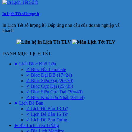
In Lịch Tết số lượng ít
In Lịch Tết số lượng ít? Đáp ứng nhu cầu của doanh nghiệp và
khách
DANH MỤC LỊCH TẾT
➤ Lịch Bloc Khổ Lớn
✓ Bloc Bìa Laminate
✓ Bloc Đại ĐB (17×24)
✓ Bloc Siêu Đại (20×30)
✓ Bloc Cực Đại (25×35)
✓ Bloc Siêu Cực Đại (30×40)
✓ Bloc Khổ Lớn Nhất (38×54)
➤ Lịch Để Bàn
✓ Lịch Để Bàn 13 Tờ
✓ Lịch Để Bàn 15 Tờ
✓ Lịch Để Bàn Đứng
➤ Bìa Lịch Treo Tường
✓ Bìa Lịch Metalize