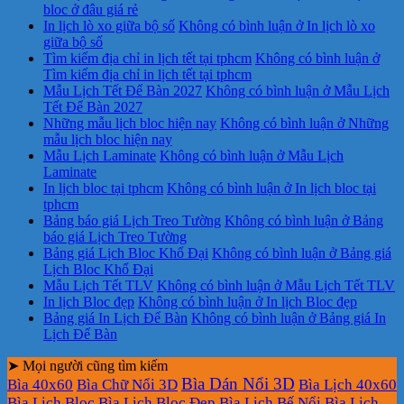
bloc ở đâu giá rẻ
In lịch lò xo giữa bộ số
Không có bình luận
ở In lịch lò xo
giữa bộ số
Tìm kiếm địa chỉ in lịch tết tại tphcm
Không có bình luận
ở
Tìm kiếm địa chỉ in lịch tết tại tphcm
Mẫu Lịch Tết Để Bàn 2027
Không có bình luận
ở Mẫu Lịch
Tết Để Bàn 2027
Những mẫu lịch bloc hiện nay
Không có bình luận
ở Những
mẫu lịch bloc hiện nay
Mẫu Lịch Laminate
Không có bình luận
ở Mẫu Lịch
Laminate
In lịch bloc tại tphcm
Không có bình luận
ở In lịch bloc tại
tphcm
Bảng báo giá Lịch Treo Tường
Không có bình luận
ở Bảng
báo giá Lịch Treo Tường
Bảng giá Lịch Bloc Khổ Đại
Không có bình luận
ở Bảng giá
Lịch Bloc Khổ Đại
Mẫu Lịch Tết TLV
Không có bình luận
ở Mẫu Lịch Tết TLV
In lịch Bloc đẹp
Không có bình luận
ở In lịch Bloc đẹp
Bảng giá In Lịch Để Bàn
Không có bình luận
ở Bảng giá In
Lịch Để Bàn
➤ Mọi người cũng tìm kiếm
Bìa Dán Nổi 3D
Bìa 40x60
Bìa Chữ Nổi 3D
Bìa Lịch 40x60
Bìa Lịch Bloc
Bìa Lịch Bloc Đẹp
Bìa Lịch Bế Nổi
Bìa Lịch