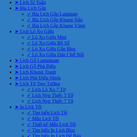
➤ Lịch 52 Tuần
➤ Bìa Lịch Gập
✓ Bìa Lịch Gập Laminate
✓ Bìa Lịch Gập Khung Nâu
✓ Bìa Lịch Gập Khung Vàng
➤ Lịch Lò Xo Giữa
✓ Lò Xo Giữa Mini
✓ Lò Xo Giữa Bộ Số
✓ Lò Xo Giữa Gắn Bloc
✓ Lò Xo Giữa Dán Chữ Nổi
➤ Lịch Gỗ Lamininate
➤ Lịch Gỗ Phù Điêu
➤ Lịch Khung Tranh
➤ Lịch Phù Điêu Nhựa
➤ Lịch Tờ Treo Tường
✓ Lịch Lò Xo 7 Tờ
✓ Lịch Nẹp Thiếc 5 Tờ
✓ Lịch Nẹp Thiếc 7 Tờ
➤ In Lịch Tết
✓ Tìm hiểu Lịch Tết
✓ Mẫu Lịch Tết
✓ Thiết kế Mẫu Lịch Tết
✓ Tìm hiểu In Lịch Bloc
✓ Tìm hiểu In Lịch Để Bàn