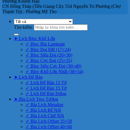
Phường Khánh Hậu
CN Đồng Tháp (Tiền Giang Cũ): 554 Nguyễn Tri Phương (Chợ
Thạnh Trị) - Phường Mỹ Tho
Tìm kiếm:
➤ Lịch Bloc Khổ Lớn
✓ Bloc Bìa Laminate
✓ Bloc Đại ĐB (17×24)
✓ Bloc Siêu Đại (20×30)
✓ Bloc Cực Đại (25×35)
✓ Bloc Siêu Cực Đại (30×40)
✓ Bloc Khổ Lớn Nhất (38×54)
➤ Lịch Để Bàn
✓ Lịch Để Bàn 13 Tờ
✓ Lịch Để Bàn 15 Tờ
✓ Lịch Để Bàn Đứng
➤ Bìa Lịch Treo Tường
✓ Bìa Lịch Metalize
✓ Bìa Lịch Bế Nổi
✓ Bìa Lịch Chữ Nổi
✓ Bìa Lịch Offset 35×50
✓ Bìa Lịch Offset 40×60