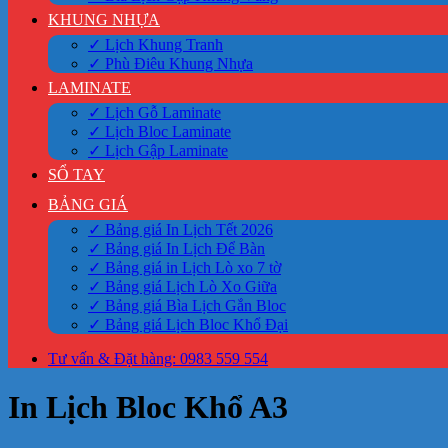
KHUNG NHỰA
✓ Lịch Khung Tranh
✓ Phù Điêu Khung Nhựa
LAMINATE
✓ Lịch Gỗ Laminate
✓ Lịch Bloc Laminate
✓ Lịch Gập Laminate
SỔ TAY
BẢNG GIÁ
✓ Bảng giá In Lịch Tết 2026
✓ Bảng giá In Lịch Để Bàn
✓ Bảng giá in Lịch Lò xo 7 tờ
✓ Bảng giá Lịch Lò Xo Giữa
✓ Bảng giá Bìa Lịch Gắn Bloc
✓ Bảng giá Lịch Bloc Khổ Đại
Tư vấn & Đặt hàng: 0983 559 554
In Lịch Bloc Khổ A3