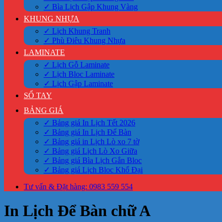
✓ Bìa Lịch Gập Khung Vàng
KHUNG NHỰA
✓ Lịch Khung Tranh
✓ Phù Điêu Khung Nhựa
LAMINATE
✓ Lịch Gỗ Laminate
✓ Lịch Bloc Laminate
✓ Lịch Gập Laminate
SỔ TAY
BẢNG GIÁ
✓ Bảng giá In Lịch Tết 2026
✓ Bảng giá In Lịch Để Bàn
✓ Bảng giá in Lịch Lò xo 7 tờ
✓ Bảng giá Lịch Lò Xo Giữa
✓ Bảng giá Bìa Lịch Gắn Bloc
✓ Bảng giá Lịch Bloc Khổ Đại
Tư vấn & Đặt hàng: 0983 559 554
In Lịch Để Bàn chữ A