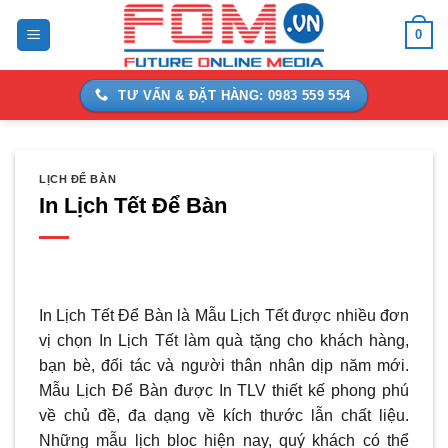
Bỏ
0
qua
nội
dung
TƯ VẤN & ĐẶT HÀNG: 0983 559 554
LỊCH ĐỂ BÀN
In Lịch Tết Để Bàn
In Lịch Tết Để Bàn là Mẫu Lịch Tết được nhiều đơn
vị chọn In Lịch Tết làm quà tặng cho khách hàng,
bạn bè, đối tác và người thân nhân dịp năm mới.
Mẫu Lịch Để Bàn được In TLV thiết kế phong phú
về chủ đề, đa dạng về kích thước lẫn chất liệu.
Những mẫu lịch bloc hiện nay, quý khách có thể