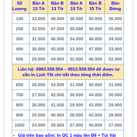
Số
Bàn A
Bàn B
Bàn A
Bàn B
Bàn
Lượng
13 Tờ
13 Tờ
15 Tờ
15 Tờ
Đứng
100
33.000
48.000
36.000
50.000
36.000
200
32.000
47.000
35.000
49.000
35.000
300
31.000
46.000
34.000
48.000
34.000
400
30.000
45.000
33.000
47.000
33.000
500
29.000
44.000
32.000
46.000
32.000
Liên hệ: 0983.559.554 – 0913.559.554 để được tư
vấn In Lịch Tết chi tiết theo từng thời điểm.
600
28.000
43.000
31.000
45.000
31.000
700
27.000
42.000
30.000
44.000
30.000
800
26.000
41.000
29.000
43.000
29.000
900
25.000
40.000
28.000
42.000
28.000
1000
24.000
39.000
27.000
40.000
27.000
Giá trên bao gồm: In QC 1 màu lên Đế + Túi Vải