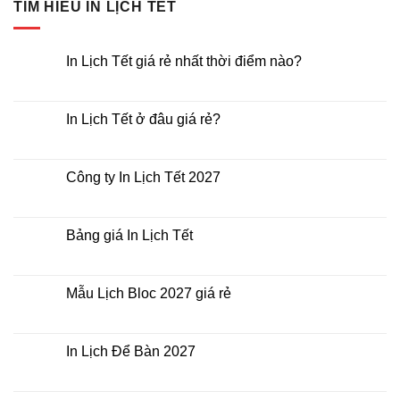
TÌM HIỂU IN LỊCH TẾT
In Lịch Tết giá rẻ nhất thời điểm nào?
Không
có
bình
luận
In Lịch Tết ở đâu giá rẻ?
ở
In
Không
Lịch
có
Tết
bình
giá
luận
Công ty In Lịch Tết 2027
rẻ
ở
nhất
In
Không
thời
Lịch
có
điểm
Tết
bình
nào?
ở
luận
Bảng giá In Lịch Tết
đâu
ở
giá
Công
Không
rẻ?
ty
có
In
bình
Lịch
luận
Mẫu Lịch Bloc 2027 giá rẻ
Tết
ở
2027
Bảng
Không
giá
có
In
bình
Lịch
luận
In Lịch Để Bàn 2027
Tết
ở
Mẫu
Không
Lịch
có
Bloc
bình