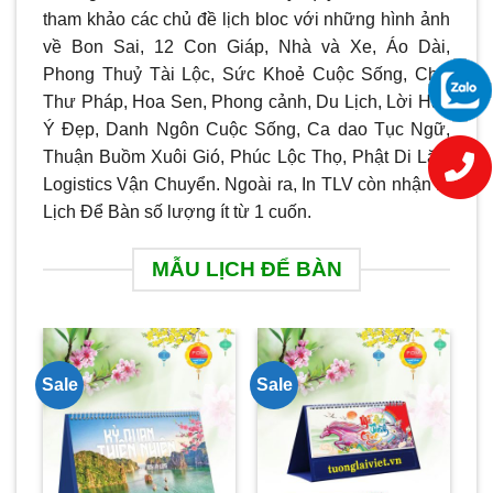
tham khảo các chủ đề lịch bloc với những hình ảnh
về Bon Sai, 12 Con Giáp, Nhà và Xe, Áo Dài,
Phong Thuỷ Tài Lộc, Sức Khoẻ Cuộc Sống, Chữ
Thư Pháp, Hoa Sen, Phong cảnh, Du Lịch, Lời Hay
Ý Đẹp, Danh Ngôn Cuộc Sống, Ca dao Tục Ngữ,
Thuận Buồm Xuôi Gió, Phúc Lộc Thọ, Phật Di Lặc,
Logistics Vận Chuyển. Ngoài ra, In TLV còn nhận In
Lịch Để Bàn số lượng ít từ 1 cuốn.
MẪU LỊCH ĐỂ BÀN
Sale
Sale
Sa