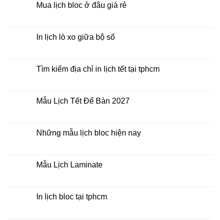
2027
luận
Mua lịch bloc ở đâu giá rẻ
giá
ở
rẻ
In
Không
Lịch
có
Để
bình
Bàn
luận
In lịch lò xo giữa bộ số
2027
ở
Mua
Không
lịch
có
bloc
bình
ở
luận
Tìm kiếm địa chỉ in lịch tết tại tphcm
đâu
ở
giá
In
Không
rẻ
lịch
có
lò
bình
xo
luận
Mẫu Lịch Tết Để Bàn 2027
giữa
ở
bộ
Tìm
Không
số
kiếm
có
địa
bình
chỉ
luận
Những mẫu lịch bloc hiện nay
in
ở
lịch
Mẫu
Không
tết
Lịch
có
tại
Tết
bình
tphcm
Để
luận
Mẫu Lịch Laminate
Bàn
ở
2027
Những
Không
mẫu
có
lịch
bình
bloc
luận
In lịch bloc tại tphcm
hiện
ở
nay
Mẫu
Không
Lịch
có
Laminate
bình