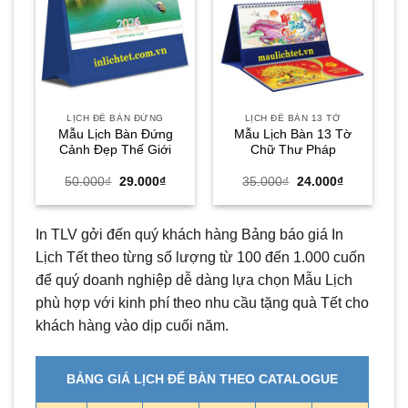
LỊCH ĐỂ BÀN ĐỨNG
LỊCH ĐỂ BÀN 13 TỜ
Mẫu Lịch Bàn Đứng
Mẫu Lịch Bàn 13 Tờ
Cảnh Đẹp Thế Giới
Chữ Thư Pháp
Giá
Giá
Giá
Giá
50.000
₫
29.000
₫
35.000
₫
24.000
₫
gốc
hiện
gốc
hiện
là:
tại
là:
tại
50.000₫.
là:
35.000₫.
là:
29.000₫.
24.000₫.
In TLV gởi đến quý khách hàng Bảng báo giá In
Lịch Tết theo từng số lượng từ 100 đến 1.000 cuốn
để quý doanh nghiệp dễ dàng lựa chọn Mẫu Lịch
phù hợp với kinh phí theo nhu cầu tặng quà Tết cho
khách hàng vào dịp cuối năm.
BẢNG GIÁ LỊCH ĐỂ BÀN THEO CATALOGUE