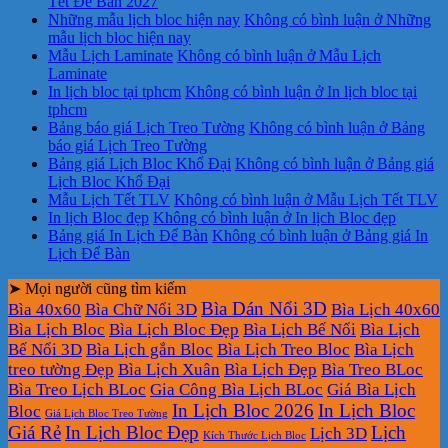
Tết Để Bàn 2027
Những mẫu lịch bloc hiện nay
Không có bình luận
ở Những
mẫu lịch bloc hiện nay
Mẫu Lịch Laminate
Không có bình luận
ở Mẫu Lịch
Laminate
In lịch bloc tại tphcm
Không có bình luận
ở In lịch bloc tại
tphcm
Bảng báo giá Lịch Treo Tường
Không có bình luận
ở Bảng
báo giá Lịch Treo Tường
Bảng giá Lịch Bloc Khổ Đại
Không có bình luận
ở Bảng giá
Lịch Bloc Khổ Đại
Mẫu Lịch Tết TLV
Không có bình luận
ở Mẫu Lịch Tết TLV
In lịch Bloc đẹp
Không có bình luận
ở In lịch Bloc đẹp
Bảng giá In Lịch Để Bàn
Không có bình luận
ở Bảng giá In
Lịch Để Bàn
➤ Mọi người cũng tìm kiếm
Bìa Dán Nổi 3D
Bìa 40x60
Bìa Chữ Nổi 3D
Bìa Lịch 40x60
Bìa Lịch Bloc
Bìa Lịch Bloc Đẹp
Bìa Lịch Bế Nổi
Bìa Lịch
Bế Nổi 3D
Bìa Lịch gắn Bloc
Bìa Lịch Treo Bloc
Bìa Lịch
treo tường Đẹp
Bìa Lịch Xuân
Bìa Lịch Đẹp
Bìa Treo BLoc
Bìa Treo Lịch BLoc
Gia Công Bìa Lịch BLoc
Giá Bìa Lịch
In Lịch Bloc 2026
In Lịch Bloc
Bloc
Giá Lịch Bloc Treo Tường
Giá Rẻ
In Lịch Bloc Đẹp
Lịch
Lịch 3D
Kích Thước Lịch Bloc