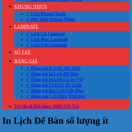
KHUNG NHỰA
✓ Lịch Khung Tranh
✓ Phù Điêu Khung Nhựa
LAMINATE
✓ Lịch Gỗ Laminate
✓ Lịch Bloc Laminate
✓ Lịch Gập Laminate
SỔ TAY
BẢNG GIÁ
✓ Bảng giá In Lịch Tết 2026
✓ Bảng giá In Lịch Để Bàn
✓ Bảng giá in Lịch Lò xo 7 tờ
✓ Bảng giá Lịch Lò Xo Giữa
✓ Bảng giá Bìa Lịch Gắn Bloc
✓ Bảng giá Lịch Bloc Khổ Đại
Tư vấn & Đặt hàng: 0983 559 554
In Lịch Để Bàn số lượng ít