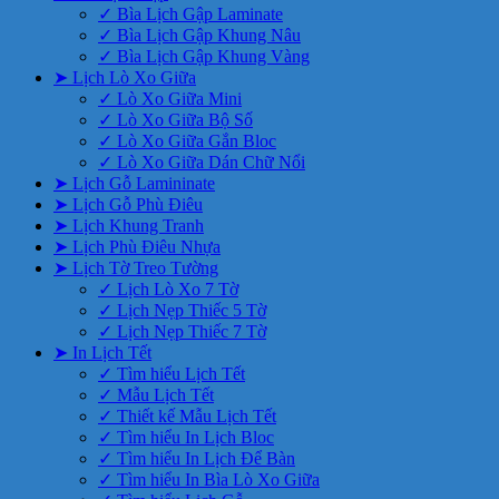
✓ Bìa Lịch Gập Laminate
✓ Bìa Lịch Gập Khung Nâu
✓ Bìa Lịch Gập Khung Vàng
➤ Lịch Lò Xo Giữa
✓ Lò Xo Giữa Mini
✓ Lò Xo Giữa Bộ Số
✓ Lò Xo Giữa Gắn Bloc
✓ Lò Xo Giữa Dán Chữ Nổi
➤ Lịch Gỗ Lamininate
➤ Lịch Gỗ Phù Điêu
➤ Lịch Khung Tranh
➤ Lịch Phù Điêu Nhựa
➤ Lịch Tờ Treo Tường
✓ Lịch Lò Xo 7 Tờ
✓ Lịch Nẹp Thiếc 5 Tờ
✓ Lịch Nẹp Thiếc 7 Tờ
➤ In Lịch Tết
✓ Tìm hiểu Lịch Tết
✓ Mẫu Lịch Tết
✓ Thiết kế Mẫu Lịch Tết
✓ Tìm hiểu In Lịch Bloc
✓ Tìm hiểu In Lịch Để Bàn
✓ Tìm hiểu In Bìa Lò Xo Giữa