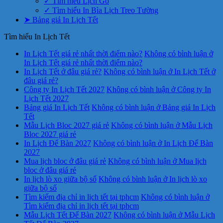
✓ Tìm hiểu Lịch Gỗ
✓ Tìm hiểu In Bìa Lịch Treo Tường
➤ Bảng giá In Lịch Tết
Tìm hiểu In Lịch Tết
In Lịch Tết giá rẻ nhất thời điểm nào?
Không có bình luận
ở
In Lịch Tết giá rẻ nhất thời điểm nào?
In Lịch Tết ở đâu giá rẻ?
Không có bình luận
ở In Lịch Tết ở
đâu giá rẻ?
Công ty In Lịch Tết 2027
Không có bình luận
ở Công ty In
Lịch Tết 2027
Bảng giá In Lịch Tết
Không có bình luận
ở Bảng giá In Lịch
Tết
Mẫu Lịch Bloc 2027 giá rẻ
Không có bình luận
ở Mẫu Lịch
Bloc 2027 giá rẻ
In Lịch Để Bàn 2027
Không có bình luận
ở In Lịch Để Bàn
2027
Mua lịch bloc ở đâu giá rẻ
Không có bình luận
ở Mua lịch
bloc ở đâu giá rẻ
In lịch lò xo giữa bộ số
Không có bình luận
ở In lịch lò xo
giữa bộ số
Tìm kiếm địa chỉ in lịch tết tại tphcm
Không có bình luận
ở
Tìm kiếm địa chỉ in lịch tết tại tphcm
Mẫu Lịch Tết Để Bàn 2027
Không có bình luận
ở Mẫu Lịch