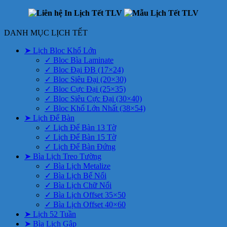
DANH MỤC LỊCH TẾT
➤ Lịch Bloc Khổ Lớn
✓ Bloc Bìa Laminate
✓ Bloc Đại ĐB (17×24)
✓ Bloc Siêu Đại (20×30)
✓ Bloc Cực Đại (25×35)
✓ Bloc Siêu Cực Đại (30×40)
✓ Bloc Khổ Lớn Nhất (38×54)
➤ Lịch Để Bàn
✓ Lịch Để Bàn 13 Tờ
✓ Lịch Để Bàn 15 Tờ
✓ Lịch Để Bàn Đứng
➤ Bìa Lịch Treo Tường
✓ Bìa Lịch Metalize
✓ Bìa Lịch Bế Nổi
✓ Bìa Lịch Chữ Nổi
✓ Bìa Lịch Offset 35×50
✓ Bìa Lịch Offset 40×60
➤ Lịch 52 Tuần
➤ Bìa Lịch Gập