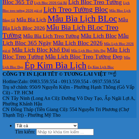
Bloc 365 Tờ
Lịch Bloc Treo Tường
Lịch Bloc 2026 Giá Rẻ
Lịch
Lịch Treo Tường Bloc
Bloc treo tường 2026 giá rẻ
Mẫu Bloc Lịch
Mẫu Bìa Lịch BLoc
Mẫu Bìa Lịch
Mẫu
Bằng Gỗ
Mẫu Bìa Lịch BLoc Treo
Bìa Lịch Bloc 2026
Tường
Mẫu Lịch Bloc
Mẫu
Mẫu Bìa Lịch Treo Tường
Lịch Bloc 365 Ngày
Mẫu Lịch Bloc 2026
Mẫu Lịch Bloc 2026
Mẫu Lịch Bloc Khổ Đại
Mẫu Lịch
giá rẻ
Mẫu Lịch Bloc Siêu Đại
Bloc Treo Tường
Mẫu Lịch Bloc Treo Tường Đẹp
Mẫu
Ép Kim Bìa Lịch
Lịch Bloc Đẹp
Ép Kim Lịch Bloc
CÔNG TY IN LỊCH TẾT © TƯƠNG LAI VIỆT
™☝️
Hotline/Zalo: 0983.559.554 - 0913.559.554 - 0937.559.554
Trụ sở chính: 950/9 Nguyễn Kiệm - Phường Hạnh Thông (Gò Vấp
Cũ) - TP. HCM
CN Tây Ninh (Long An Cũ): Đường Võ Duy Tạo, Ấp Ngãi Lợi A,
Phường Khánh Hậu
CN Đồng Tháp (Tiền Giang Cũ): 554 Nguyễn Tri Phương (Chợ
Thạnh Trị) - Phường Mỹ Tho
Tìm kiếm: