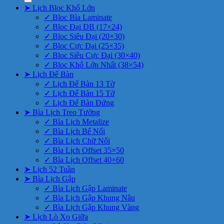
➤ Lịch Bloc Khổ Lớn
✓ Bloc Bìa Laminate
✓ Bloc Đại ĐB (17×24)
✓ Bloc Siêu Đại (20×30)
✓ Bloc Cực Đại (25×35)
✓ Bloc Siêu Cực Đại (30×40)
✓ Bloc Khổ Lớn Nhất (38×54)
➤ Lịch Để Bàn
✓ Lịch Để Bàn 13 Tờ
✓ Lịch Để Bàn 15 Tờ
✓ Lịch Để Bàn Đứng
➤ Bìa Lịch Treo Tường
✓ Bìa Lịch Metalize
✓ Bìa Lịch Bế Nổi
✓ Bìa Lịch Chữ Nổi
✓ Bìa Lịch Offset 35×50
✓ Bìa Lịch Offset 40×60
➤ Lịch 52 Tuần
➤ Bìa Lịch Gập
✓ Bìa Lịch Gập Laminate
✓ Bìa Lịch Gập Khung Nâu
✓ Bìa Lịch Gập Khung Vàng
➤ Lịch Lò Xo Giữa