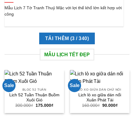
Mẫu Lịch 7 Tờ Tranh Thuỷ Mặc với lợi thế khổ lớn kết hợp với
công
TẢI THÊM
(
3
/ 340)
MẪU LỊCH TẾT ĐẸP
Sale
Sale
BLOC 52 TUẦN
LÒ XO GIỮA DÁN CHỮ NỔI
Lịch 52 Tuần Thuận Buồm
Lịch lò xo giữa dán nổi
Xuôi Gió
Xuân Phát Tài
Giá
Giá
Giá
Giá
300.000
₫
175.000
₫
160.000
₫
90.000
₫
gốc
hiện
gốc
hiện
là:
tại
là:
tại
300.000₫.
là:
160.000₫.
là:
175.000₫.
90.000₫.