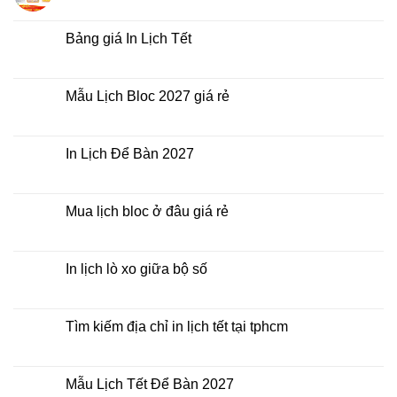
thời
Lịch
có
điểm
Tết
bình
nào?
ở
luận
Bảng giá In Lịch Tết
đâu
ở
giá
Công
Không
rẻ?
ty
có
In
bình
Lịch
luận
Mẫu Lịch Bloc 2027 giá rẻ
Tết
ở
2027
Bảng
Không
giá
có
In
bình
Lịch
luận
In Lịch Để Bàn 2027
Tết
ở
Mẫu
Không
Lịch
có
Bloc
bình
2027
luận
Mua lịch bloc ở đâu giá rẻ
giá
ở
rẻ
In
Không
Lịch
có
Để
bình
Bàn
luận
In lịch lò xo giữa bộ số
2027
ở
Mua
Không
lịch
có
bloc
bình
ở
luận
Tìm kiếm địa chỉ in lịch tết tại tphcm
đâu
ở
giá
In
Không
rẻ
lịch
có
lò
bình
xo
luận
Mẫu Lịch Tết Để Bàn 2027
giữa
ở