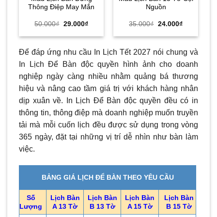
Thông Điệp May Mắn
Nguồn
Giá
Giá
Giá
Giá
50.000
₫
29.000
₫
35.000
₫
24.000
₫
gốc
hiện
gốc
hiện
là:
tại
là:
tại
50.000₫.
là:
35.000₫.
là:
29.000₫.
24.000₫.
Để đáp ứng nhu cầu In Lịch Tết 2027 nói chung và
In Lịch Để Bàn độc quyền hình ảnh cho doanh
nghiệp ngày càng nhiều nhằm quảng bá thương
hiệu và nâng cao tầm giá trị với khách hàng nhân
dịp xuân về. In Lịch Để Bàn độc quyền đều có in
thông tin, thông điệp mà doanh nghiệp muốn truyền
tải mà mỗi cuốn lịch đều được sử dụng trong vòng
365 ngày, đặt tại những vị trí dễ nhìn như bàn làm
việc.
BẢNG GIÁ LỊCH ĐỂ BÀN THEO YÊU CẦU
Số
Lịch Bàn
Lịch Bàn
Lịch Bàn
Lịch Bàn
Lượng
A 13 Tờ
B 13 Tờ
A 15 Tờ
B 15 Tờ