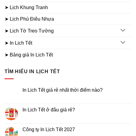
➤ Lịch Khung Tranh
➤ Lịch Phù Điêu Nhựa
➤ Lịch Tờ Treo Tường
➤ In Lịch Tết
➤ Bảng giá In Lịch Tết
TÌM HIỂU IN LỊCH TẾT
In Lịch Tết giá rẻ nhất thời điểm nào?
Không
có
bình
luận
In Lịch Tết ở đâu giá rẻ?
ở
In
Không
Lịch
có
Tết
bình
giá
luận
Công ty In Lịch Tết 2027
rẻ
ở
nhất
In
Không