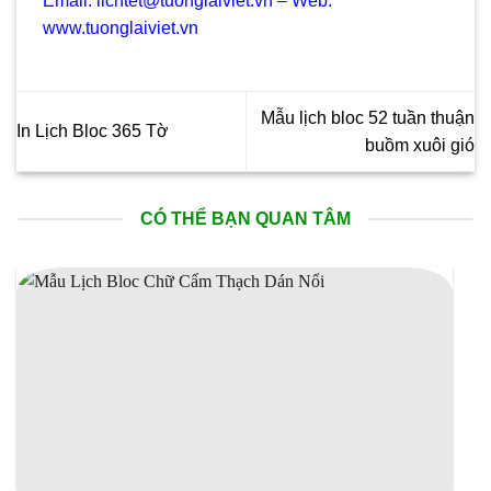
Email: lichtet@tuonglaiviet.vn – Web:
www.tuonglaiviet.vn
Mẫu lịch bloc 52 tuần thuận
In Lịch Bloc 365 Tờ
buồm xuôi gió
CÓ THỂ BẠN QUAN TÂM