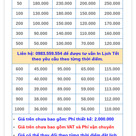
50
180.000
230.000
200.000
250.000
100
130.000
180.000
150.000
200.000
200
100.000
150.000
120.000
170.000
300
90.000
140.000
110.000
160.000
500
50.000
100.000
70.000
120.000
Liên hệ: 0983.559.554 để được tư vấn In Lịch Tết
theo yêu cầu theo từng thời điểm.
600
45.000
95.000
65.000
115.000
700
40.000
90.000
60.000
114.000
800
39.000
89.000
59.000
113.000
900
38.000
85.000
58.000
112.000
1000
36.000
80.000
56.000
110.000
Giá trên chưa bao gồm: Phí thiết kế: 2.000.000
Giá trên chưa bao gồm VAT và Phí vận chuyển
Giá có thể thay đổi theo từng thời điểm đặt lịch