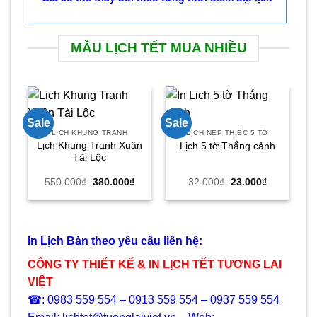
MẪU LỊCH TẾT MUA NHIỀU
Sale
Sale
Sa
LỊCH KHUNG TRANH
LỊCH NẸP THIẾC 5 TỜ
Lịch Khung Tranh Xuân
Lịch 5 tờ Thắng cảnh
Tài Lộc
Giá
Giá
Giá
Giá
550.000
₫
380.000
₫
32.000
₫
23.000
₫
gốc
hiện
gốc
hiện
là:
tại
là:
tại
550.000₫.
là:
32.000₫.
là:
380.000₫.
23.000₫.
In Lịch Bàn theo yêu cầu liên hệ:
CÔNG TY THIẾT KẾ & IN LỊCH TẾT TƯƠNG LAI
VIỆT
☎: 0983 559 554 – 0913 559 554 – 0937 559 554