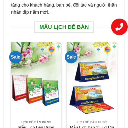
tặng cho khách hàng, bạn bè, đối tác và người thân
nhân dịp năm mới.
MẪU LỊCH ĐỂ BÀN
Sale
Sale
Sa
LỊCH ĐỂ BÀN ĐỨNG
LỊCH ĐỂ BÀN 13 TỜ
Mẫu Lịch Bàn Đứng
Mẫu Lịch Bàn 13 Tờ Cội