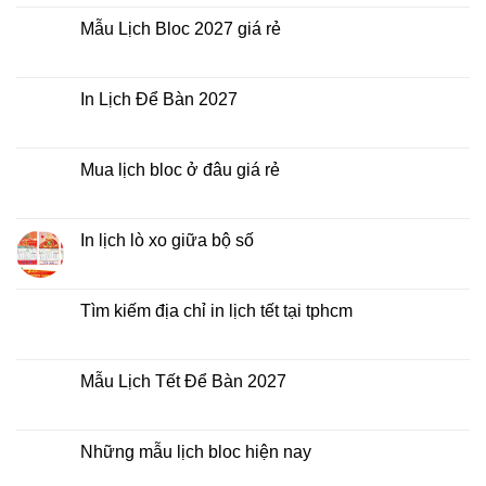
In
bình
Lịch
luận
Mẫu Lịch Bloc 2027 giá rẻ
Tết
ở
2027
Bảng
Không
giá
có
In
bình
Lịch
luận
In Lịch Để Bàn 2027
Tết
ở
Mẫu
Không
Lịch
có
Bloc
bình
2027
luận
Mua lịch bloc ở đâu giá rẻ
giá
ở
rẻ
In
Không
Lịch
có
Để
bình
Bàn
luận
In lịch lò xo giữa bộ số
2027
ở
Mua
Không
lịch
có
bloc
bình
ở
luận
Tìm kiếm địa chỉ in lịch tết tại tphcm
đâu
ở
giá
In
Không
rẻ
lịch
có
lò
bình
xo
luận
Mẫu Lịch Tết Để Bàn 2027
giữa
ở
bộ
Tìm
Không
số
kiếm
có
địa
bình
chỉ
luận
Những mẫu lịch bloc hiện nay
in
ở
lịch
Mẫu
Không