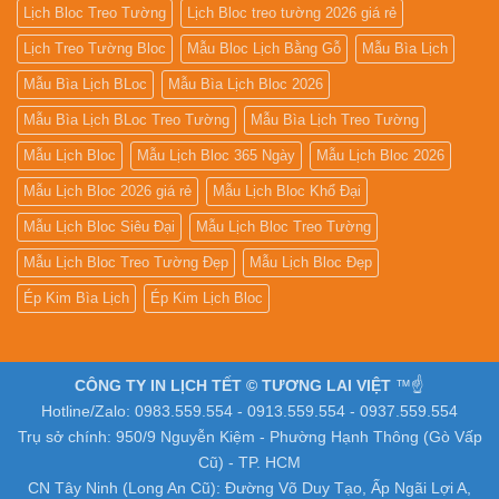
Lịch Bloc Treo Tường
Lịch Bloc treo tường 2026 giá rẻ
Lịch Treo Tường Bloc
Mẫu Bloc Lịch Bằng Gỗ
Mẫu Bìa Lịch
Mẫu Bìa Lịch BLoc
Mẫu Bìa Lịch Bloc 2026
Mẫu Bìa Lịch BLoc Treo Tường
Mẫu Bìa Lịch Treo Tường
Mẫu Lịch Bloc
Mẫu Lịch Bloc 365 Ngày
Mẫu Lịch Bloc 2026
Mẫu Lịch Bloc 2026 giá rẻ
Mẫu Lịch Bloc Khổ Đại
Mẫu Lịch Bloc Siêu Đại
Mẫu Lịch Bloc Treo Tường
Mẫu Lịch Bloc Treo Tường Đẹp
Mẫu Lịch Bloc Đẹp
Ép Kim Bìa Lịch
Ép Kim Lịch Bloc
CÔNG TY IN LỊCH TẾT © TƯƠNG LAI VIỆT
™☝️
Hotline/Zalo: 0983.559.554 - 0913.559.554 - 0937.559.554
Trụ sở chính: 950/9 Nguyễn Kiệm - Phường Hạnh Thông (Gò Vấp
Cũ) - TP. HCM
CN Tây Ninh (Long An Cũ): Đường Võ Duy Tạo, Ấp Ngãi Lợi A,