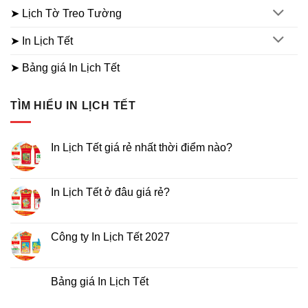
➤ Lịch Tờ Treo Tường
➤ In Lịch Tết
➤ Bảng giá In Lịch Tết
TÌM HIỂU IN LỊCH TẾT
In Lịch Tết giá rẻ nhất thời điểm nào?
Không
có
bình
luận
In Lịch Tết ở đâu giá rẻ?
ở
In
Không
Lịch
có
Tết
bình
giá
luận
Công ty In Lịch Tết 2027
rẻ
ở
nhất
In
Không
thời
Lịch
có
điểm
Tết
bình
nào?
ở
luận
Bảng giá In Lịch Tết
đâu
ở
giá
Công
Không
rẻ?
ty
có