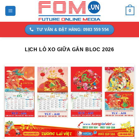
Bỏ
0
qua
nội
dung
TƯ VẤN & ĐẶT HÀNG: 0983 559 554
LỊCH LÒ XO GIỮA GẮN BLOC 2026