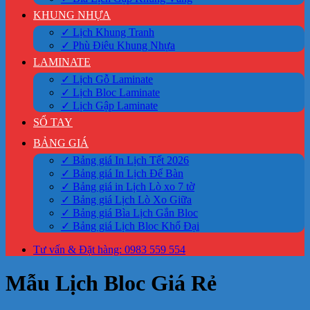
KHUNG NHỰA
✓ Lịch Khung Tranh
✓ Phù Điêu Khung Nhựa
LAMINATE
✓ Lịch Gỗ Laminate
✓ Lịch Bloc Laminate
✓ Lịch Gập Laminate
SỔ TAY
BẢNG GIÁ
✓ Bảng giá In Lịch Tết 2026
✓ Bảng giá In Lịch Để Bàn
✓ Bảng giá in Lịch Lò xo 7 tờ
✓ Bảng giá Lịch Lò Xo Giữa
✓ Bảng giá Bìa Lịch Gắn Bloc
✓ Bảng giá Lịch Bloc Khổ Đại
Tư vấn & Đặt hàng: 0983 559 554
Mẫu Lịch Bloc Giá Rẻ