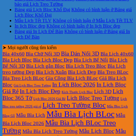
báo giá Lịch Treo Tường
Bảng giá Lịch Bloc Khổ Đại
Không có bình luận
ở Bảng giá
Lịch Bloc Khổ Đại
Mẫu Lịch Tết TLV
Không có bình luận
ở Mẫu Lịch Tết TLV
In lịch Bloc đẹp
Không có bình luận
ở In lịch Bloc đẹp
Bảng giá In Lịch Để Bàn
Không có bình luận
ở Bảng giá In
Lịch Để Bàn
➤ Mọi người cũng tìm kiếm
Bìa Dán Nổi 3D
Bìa 40x60
Bìa Chữ Nổi 3D
Bìa Lịch 40x60
Bìa Lịch Bloc
Bìa Lịch Bloc Đẹp
Bìa Lịch Bế Nổi
Bìa Lịch
Bế Nổi 3D
Bìa Lịch gắn Bloc
Bìa Lịch Treo Bloc
Bìa Lịch
treo tường Đẹp
Bìa Lịch Xuân
Bìa Lịch Đẹp
Bìa Treo BLoc
Bìa Treo Lịch BLoc
Gia Công Bìa Lịch BLoc
Giá Bìa Lịch
In Lịch Bloc 2026
In Lịch Bloc
Bloc
Giá Lịch Bloc Treo Tường
Giá Rẻ
In Lịch Bloc Đẹp
Lịch
Lịch 3D
Kích Thước Lịch Bloc
Bloc 365 Tờ
Lịch Bloc Treo Tường
Lịch Bloc 2026 Giá Rẻ
Lịch
Lịch Treo Tường Bloc
Bloc treo tường 2026 giá rẻ
Mẫu Bloc Lịch
Mẫu Bìa Lịch BLoc
Mẫu Bìa Lịch
Mẫu
Bằng Gỗ
Mẫu Bìa Lịch BLoc Treo
Bìa Lịch Bloc 2026
Tường
Mẫu Lịch Bloc
Mẫu
Mẫu Bìa Lịch Treo Tường