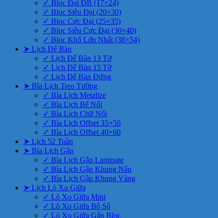
✓ Bloc Đại ĐB (17×24)
✓ Bloc Siêu Đại (20×30)
✓ Bloc Cực Đại (25×35)
✓ Bloc Siêu Cực Đại (30×40)
✓ Bloc Khổ Lớn Nhất (38×54)
➤ Lịch Để Bàn
✓ Lịch Để Bàn 13 Tờ
✓ Lịch Để Bàn 15 Tờ
✓ Lịch Để Bàn Đứng
➤ Bìa Lịch Treo Tường
✓ Bìa Lịch Metalize
✓ Bìa Lịch Bế Nổi
✓ Bìa Lịch Chữ Nổi
✓ Bìa Lịch Offset 35×50
✓ Bìa Lịch Offset 40×60
➤ Lịch 52 Tuần
➤ Bìa Lịch Gập
✓ Bìa Lịch Gập Laminate
✓ Bìa Lịch Gập Khung Nâu
✓ Bìa Lịch Gập Khung Vàng
➤ Lịch Lò Xo Giữa
✓ Lò Xo Giữa Mini
✓ Lò Xo Giữa Bộ Số
✓ Lò Xo Giữa Gắn Bloc