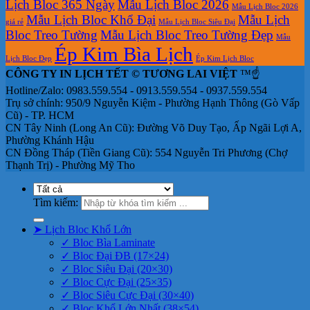
Lịch Bloc 365 Ngày
Mẫu Lịch Bloc 2026
Mẫu Lịch Bloc 2026
Mẫu Lịch Bloc Khổ Đại
Mẫu Lịch
giá rẻ
Mẫu Lịch Bloc Siêu Đại
Bloc Treo Tường
Mẫu Lịch Bloc Treo Tường Đẹp
Mẫu
Ép Kim Bìa Lịch
Lịch Bloc Đẹp
Ép Kim Lịch Bloc
CÔNG TY IN LỊCH TẾT © TƯƠNG LAI VIỆT
™☝️
Hotline/Zalo: 0983.559.554 - 0913.559.554 - 0937.559.554
Trụ sở chính: 950/9 Nguyễn Kiệm - Phường Hạnh Thông (Gò Vấp
Cũ) - TP. HCM
CN Tây Ninh (Long An Cũ): Đường Võ Duy Tạo, Ấp Ngãi Lợi A,
Phường Khánh Hậu
CN Đồng Tháp (Tiền Giang Cũ): 554 Nguyễn Tri Phương (Chợ
Thạnh Trị) - Phường Mỹ Tho
Tìm kiếm:
➤ Lịch Bloc Khổ Lớn
✓ Bloc Bìa Laminate
✓ Bloc Đại ĐB (17×24)
✓ Bloc Siêu Đại (20×30)
✓ Bloc Cực Đại (25×35)
✓ Bloc Siêu Cực Đại (30×40)
✓ Bloc Khổ Lớn Nhất (38×54)