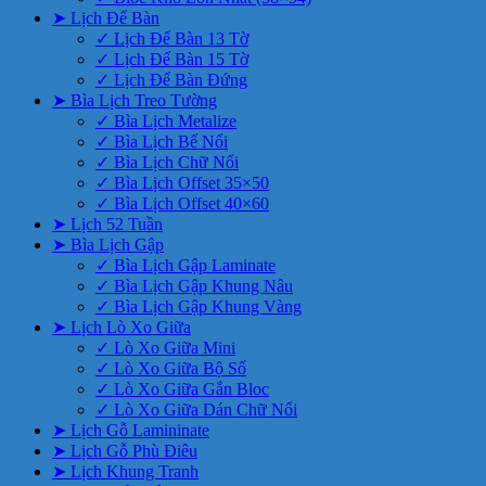
➤ Lịch Để Bàn
✓ Lịch Để Bàn 13 Tờ
✓ Lịch Để Bàn 15 Tờ
✓ Lịch Để Bàn Đứng
➤ Bìa Lịch Treo Tường
✓ Bìa Lịch Metalize
✓ Bìa Lịch Bế Nổi
✓ Bìa Lịch Chữ Nổi
✓ Bìa Lịch Offset 35×50
✓ Bìa Lịch Offset 40×60
➤ Lịch 52 Tuần
➤ Bìa Lịch Gập
✓ Bìa Lịch Gập Laminate
✓ Bìa Lịch Gập Khung Nâu
✓ Bìa Lịch Gập Khung Vàng
➤ Lịch Lò Xo Giữa
✓ Lò Xo Giữa Mini
✓ Lò Xo Giữa Bộ Số
✓ Lò Xo Giữa Gắn Bloc
✓ Lò Xo Giữa Dán Chữ Nổi
➤ Lịch Gỗ Lamininate
➤ Lịch Gỗ Phù Điêu
➤ Lịch Khung Tranh