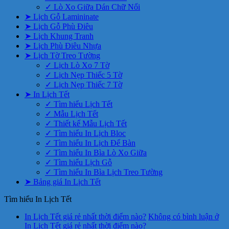
✓ Lò Xo Giữa Dán Chữ Nổi
➤ Lịch Gỗ Lamininate
➤ Lịch Gỗ Phù Điêu
➤ Lịch Khung Tranh
➤ Lịch Phù Điêu Nhựa
➤ Lịch Tờ Treo Tường
✓ Lịch Lò Xo 7 Tờ
✓ Lịch Nẹp Thiếc 5 Tờ
✓ Lịch Nẹp Thiếc 7 Tờ
➤ In Lịch Tết
✓ Tìm hiểu Lịch Tết
✓ Mẫu Lịch Tết
✓ Thiết kế Mẫu Lịch Tết
✓ Tìm hiểu In Lịch Bloc
✓ Tìm hiểu In Lịch Để Bàn
✓ Tìm hiểu In Bìa Lò Xo Giữa
✓ Tìm hiểu Lịch Gỗ
✓ Tìm hiểu In Bìa Lịch Treo Tường
➤ Bảng giá In Lịch Tết
Tìm hiểu In Lịch Tết
In Lịch Tết giá rẻ nhất thời điểm nào?
Không có bình luận
ở
In Lịch Tết giá rẻ nhất thời điểm nào?